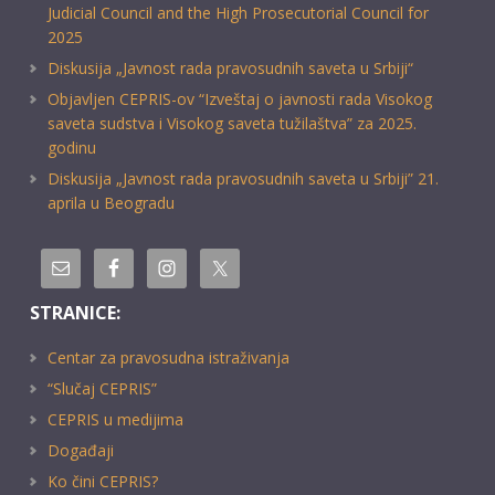
Judicial Council and the High Prosecutorial Council for
2025
Diskusija „Javnost rada pravosudnih saveta u Srbiji“
Objavljen CEPRIS-ov “Izveštaj o javnosti rada Visokog
saveta sudstva i Visokog saveta tužilaštva” za 2025.
godinu
Diskusija „Javnost rada pravosudnih saveta u Srbiji” 21.
aprila u Beogradu
STRANICE:
Centar za pravosudna istraživanja
“Slučaj CEPRIS”
CEPRIS u medijima
Događaji
Ko čini CEPRIS?