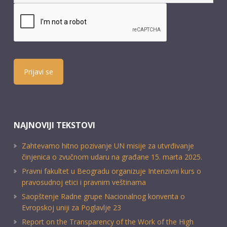
Prijavi se
NAJNOVIJI TEKSTOVI
Zahtevamo hitno pozivanje UN misije za utvrđivanje
činjenica o zvučnom udaru na građane 15. marta 2025.
Pravni fakultet u Beogradu organizuje Intenzivni kurs o
pravosudnoj etici i pravnim veštinama
Saopštenje Radne grupe Nacionalnog konventa o
Evropskoj uniji za Poglavlje 23
Report on the Transparency of the Work of the High