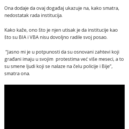
Ona dodaje da ovaj događaj ukazuje na, kako smatra,
nedostatak rada institucija.
Kako kaže, ono što je njen utisak je da institucije kao
što su BIA i VBA nisu dovoljno radile svoj posao.
“Jasno mi je u potpunosti da su osnovani zahtevi koji
građani imaju u svojim protestima već više meseci, a to
su smene ljudi koji se nalaze na čelu policije i Bije”,
smatra ona.