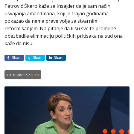
Petrović Škero kaže za Insajder da je sam način
usvajanja amandmana, koji je trajao godinama,
pokazao da nema prave volje za stvarnim
reformisanjem. Na pitanje da li su sve te promene
obezbedile eliminaciju političkih pritisaka na sud ona
kaže da nisu.
Share
Share
Share
Septembar 28, 2023
CEPRIS