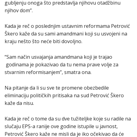
gubljenju onoga što predstavlja njihovu otadžbinu
njihov dom”.
Kada je reč o poslednjim ustavnim reformama Petrović
Škero kaže da su sami amandmani koji su usvojeni na
kraju nešto što neće biti dovoljno.
“Sam način usvajanja amandmana koji je trajao
godinama je pokazivao da tu nema prave volje za
stvarnim reformisanjem”, smatra ona.
Na pitanje da li su sve te promene obezbedile
eliminaciju političkih pritisaka na sud Petrović Škero
kaže da nisu.
Kada je reč o tome da su dve tužiteljke koje su radile na
slučaju EPS-a ranije ove godine istupile u javnost,
Petrović Škero kaže ne misli da je iko očekivao da će