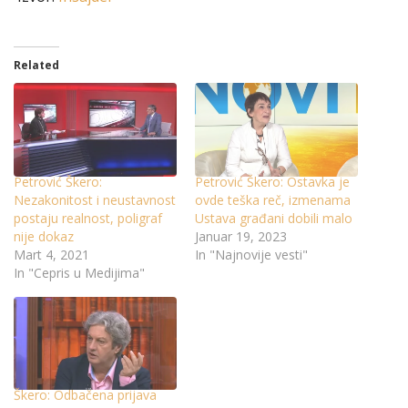
Related
Petrović Škero:
Petrović Škero: Ostavka je
Nezakonitost i neustavnost
ovde teška reč, izmenama
postaju realnost, poligraf
Ustava građani dobili malo
nije dokaz
Januar 19, 2023
Mart 4, 2021
In "Najnovije vesti"
In "Cepris u Medijima"
Škero: Odbačena prijava