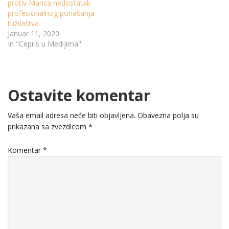
protiv Marića nedostatak
profesionalnog ponašanja
tužilaštva
Januar 11, 2020
In "Cepris u Medijima"
Ostavite komentar
Vaša email adresa neće biti objavljena.
Obavezna polja su
prikazana sa zvezdicom
*
Komentar
*