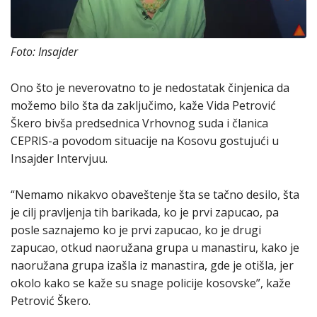
Foto: Insajder
Ono što je neverovatno to je nedostatak činjenica da
možemo bilo šta da zaključimo, kaže Vida Petrović
Škero bivša predsednica Vrhovnog suda i članica
CEPRIS-a povodom situacije na Kosovu gostujući u
Insajder Intervjuu.
“Nemamo nikakvo obaveštenje šta se tačno desilo, šta
je cilj pravljenja tih barikada, ko je prvi zapucao, pa
posle saznajemo ko je prvi zapucao, ko je drugi
zapucao, otkud naoružana grupa u manastiru, kako je
naoružana grupa izašla iz manastira, gde je otišla, jer
okolo kako se kaže su snage policije kosovske”, kaže
Petrović Škero.