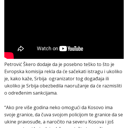
Petrović Škero dodaje da je posebno teško to što je
Evropska komisija rekla da će sačekati istragu i ukoliko
je, kako kaže, Srbija ogranizator tog događaja ili
ukoliko je Srbija obezbedila naoružanje da će razmisliti
o određenim sankcijama.
“Ako pre više godina neko omogući da Kosovo ima
svoje granice, da čuva svojom policijom te granice da se
ukine pravosuđe, a naročito na severu Kosova i još