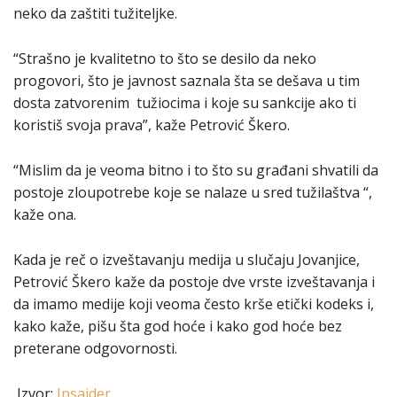
neko da zaštiti tužiteljke.
“Strašno je kvalitetno to što se desilo da neko
progovori, što je javnost saznala šta se dešava u tim
dosta zatvorenim tužiocima i koje su sankcije ako ti
koristiš svoja prava”, kaže Petrović Škero.
“Mislim da je veoma bitno i to što su građani shvatili da
postoje zloupotrebe koje se nalaze u sred tužilaštva “,
kaže ona.
Kada je reč o izveštavanju medija u slučaju Jovanjice,
Petrović Škero kaže da postoje dve vrste izveštavanja i
da imamo medije koji veoma često krše etički kodeks i,
kako kaže, pišu šta god hoće i kako god hoće bez
preterane odgovornosti.
Izvor:
Insajder