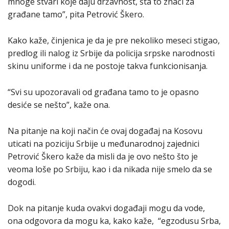
mnoge stvari koje daju državnost, šta to znači za
građane tamo”, pita Petrović Škero.
Kako kaže, činjenica je da je pre nekoliko meseci stigao,
predlog ili nalog iz Srbije da policija srpske narodnosti
skinu uniforme i da ne postoje takva funkcionisanja.
“Svi su upozoravali od građana tamo to je opasno
desiće se nešto”, kaže ona.
Na pitanje na koji način će ovaj događaj na Kosovu
uticati na poziciju Srbije u međunarodnoj zajednici
Petrović Škero kaže da misli da je ovo nešto što je
veoma loše po Srbiju, kao i da nikada nije smelo da se
dogodi.
Dok na pitanje kuda ovakvi događaji mogu da vode,
ona odgovora da mogu ka, kako kaže, “egzodusu Srba,