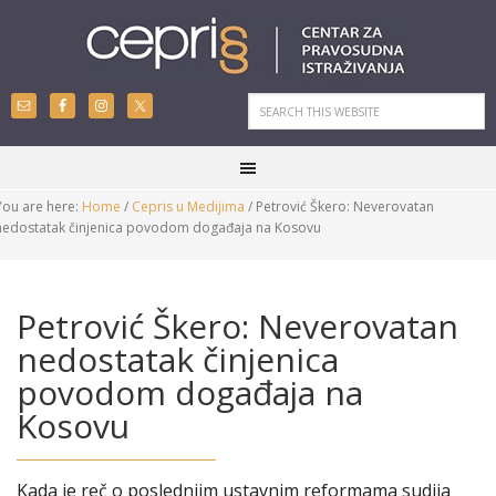
You are here:
Home
/
Cepris u Medijima
/
Petrović Škero: Neverovatan
nedostatak činjenica povodom događaja na Kosovu
Petrović Škero: Neverovatan
nedostatak činjenica
povodom događaja na
Kosovu
Kada je reč o poslednjim ustavnim reformama sudija