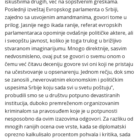
iskustvima drugih, već na sopstvenim greškama.
Poslednji izveštaj Evropskog parlamenta o Srbiji,
zajedno sa usvojenim amandmanima, govori tome u
prilog. Jasnije nego ikada ranije, referat evropskih
parlamentaraca opominje ovdašnje političke aktere, ali
i sveopštu javnost, koliko je toga trulog u brižljivo
stvaranom imaginarijumu. Mnogo direktnije, sasvim
nedvosmisleno, ovaj put se govori o svemu onom o
čemu već čitavu deceniju govore svi oni koji ne pristaju
na učestvovanje u opsenarenju. Jednom rečju, dok smo
se zanosili „neverovatnim ekonomskim i političkim
uspesima Srbije koju sada svi u svetu poštuju”,
probudili smo se u društvu potpuno devastiranih
institucija, duboko premreženom organizovanim
kriminalom sa pravosuđem koje je u potpunosti
nesposobno da ovim izazovima odgovori. Za razliku od
mnogih ranijih ocena ove vrste, kada se diplomatski
oprezno kalkulisalo procentom pohvala i kritika, sada