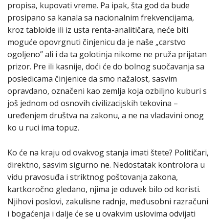
propisa, kupovati vreme. Pa ipak, šta god da bude
prosipano sa kanala sa nacionalnim frekvencijama,
kroz tabloide ili iz usta renta-analitičara, neće biti
moguće opovrgnuti činjenicu da je naše „carstvo
ogoljeno” ali i da ta golotinja nikome ne pruža prijatan
prizor. Pre ili kasnije, doći će do bolnog suočavanja sa
posledicama činjenice da smo nažalost, sasvim
opravdano, označeni kao zemlja koja ozbiljno kuburi s
još jednom od osnovih civilizacijskih tekovina –
uređenjem društva na zakonu, a ne na vladavini onog
ko u ruci ima topuz.
Ko će na kraju od ovakvog stanja imati štete? Političari,
direktno, sasvim sigurno ne. Nedostatak kontrolora u
vidu pravosuđa i striktnog poštovanja zakona,
kartkoročno gledano, njima je oduvek bilo od koristi.
Njihovi poslovi, zakulisne radnje, međusobni razračuni
i bogaćenja i dalje će se u ovakvim uslovima odvijati