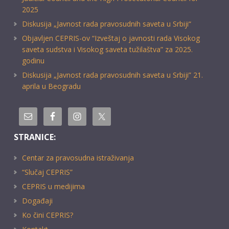
2025
Diskusija „Javnost rada pravosudnih saveta u Srbiji“
Objavljen CEPRIS-ov “Izveštaj o javnosti rada Visokog
saveta sudstva i Visokog saveta tužilaštva” za 2025.
godinu
Diskusija „Javnost rada pravosudnih saveta u Srbiji” 21.
aprila u Beogradu
STRANICE:
Centar za pravosudna istraživanja
“Slučaj CEPRIS”
CEPRIS u medijima
Događaji
Ko čini CEPRIS?