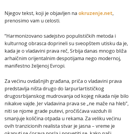
Njegov tekst, koji je objavljen na
okruzenje.net
,
prenosimo vam u celosti.
“Harmonizovano sadejstvo populističkih metoda i
kulturnog obrasca doprineli su sveopštem utisku da je,
kada je o vladavini prava reč, Srbija danas mnogo bliža
arhaičnim orijentalnim despotijama nego modernoj,
manifestno željenoj Evropi.
Za većinu ovdašnjih građana, priča o vladavini prava
predstavlja ništa drugo do larpurlartističkog
drugosrbijanskog mudrovanja od kojeg nikada nije bilo
nikakve vajde. Jer vladavina prava se „ne maže na hleb”,
niti se njome grade putevi, pročišćava vazduh ili
smanjuje količina otpada u rekama. Za veliku većinu
ovih tranzicionih realista stvar je jasna – vreme je
okanuti se ćorava posla i posvetiti se, kako naši