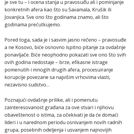
je sve tu – i ocena stanja u pravosuđu ali i pominjanje
konkretnih afera kao što su Savamala, Krušik ili
Jovanjica. Sve ono što godinama znamo, ali što
godinama prećutkujemo.
Pored toga, sada je i sasvim jasno rečeno – pravosuđe
a ne Kosovo, biće osnovno ispitno pitanje za ovdašnje
ponavljače. Biće neophodno pokazati sve ono što svih
ovih godina nedostaje – brze, efikasne istrage
pomenutih i mnogih drugih afera, procesuiranje
korupcije povezane sa najvišim vrhovima vlasti,
nezavisno sudstvo…
Poznajući ovdašnje prilike, ali i pomenutu
zainteresovanost građana za ove stvari i njihovu
obaveštenost o istima, za očekivati je da će domaći
lideri i u narednom periodu osnivanjem novih radnih
grupa, posebnih odeljenja i usvanjem najnovijih