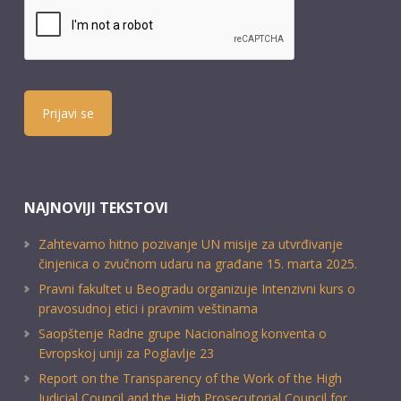
Prijavi se
NAJNOVIJI TEKSTOVI
Zahtevamo hitno pozivanje UN misije za utvrđivanje
činjenica o zvučnom udaru na građane 15. marta 2025.
Pravni fakultet u Beogradu organizuje Intenzivni kurs o
pravosudnoj etici i pravnim veštinama
Saopštenje Radne grupe Nacionalnog konventa o
Evropskoj uniji za Poglavlje 23
Report on the Transparency of the Work of the High
Judicial Council and the High Prosecutorial Council for