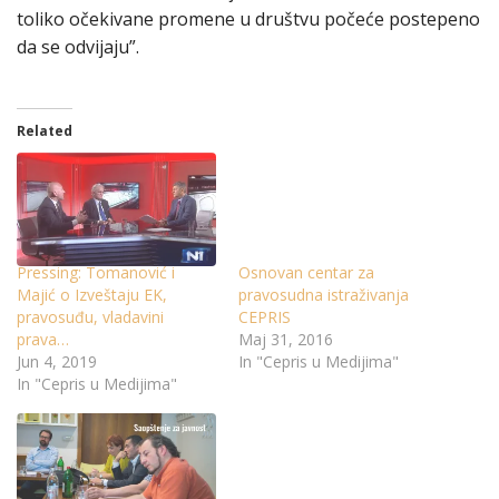
toliko očekivane promene u društvu počeće postepeno
da se odvijaju”.
Related
Pressing: Tomanović i
Osnovan centar za
Majić o Izveštaju EK,
pravosudna istraživanja
pravosuđu, vladavini
CEPRIS
prava…
Maj 31, 2016
Jun 4, 2019
In "Cepris u Medijima"
In "Cepris u Medijima"