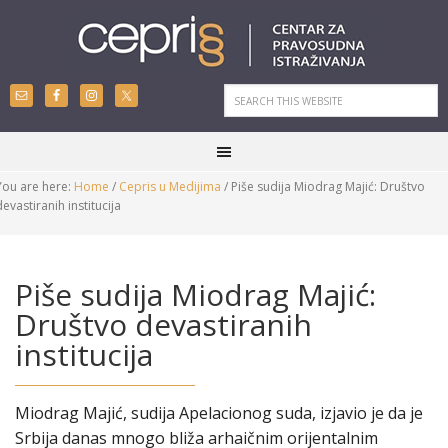
You are here:
Home
/
Cepris u Medijima
/
Piše sudija Miodrag Majić: Društvo
devastiranih institucija
Piše sudija Miodrag Majić:
Društvo devastiranih
institucija
Miodrag Majić, sudija Apelacionog suda, izjavio je da je
Srbija danas mnogo bliža arhaičnim orijentalnim