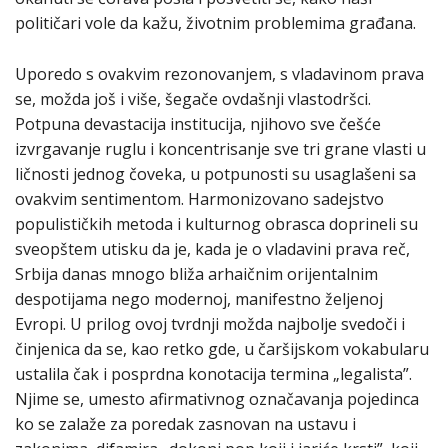
političari vole da kažu, životnim problemima građana.
Uporedo s ovakvim rezonovanjem, s vladavinom prava
se, možda još i više, šegače ovdašnji vlastodršci.
Potpuna devastacija institucija, njihovo sve češće
izvrgavanje ruglu i koncentrisanje sve tri grane vlasti u
ličnosti jednog čoveka, u potpunosti su usaglašeni sa
ovakvim sentimentom. Harmonizovano sadejstvo
populističkih metoda i kulturnog obrasca doprineli su
sveopštem utisku da je, kada je o vladavini prava reč,
Srbija danas mnogo bliža arhaičnim orijentalnim
despotijama nego modernoj, manifestno željenoj
Evropi. U prilog ovoj tvrdnji možda najbolje svedoči i
činjenica da se, kao retko gde, u čaršijskom vokabularu
ustalila čak i posprdna konotacija termina „legalista”.
Njime se, umesto afirmativnog označavanja pojedinca
ko se zalaže za poredak zasnovan na ustavu i