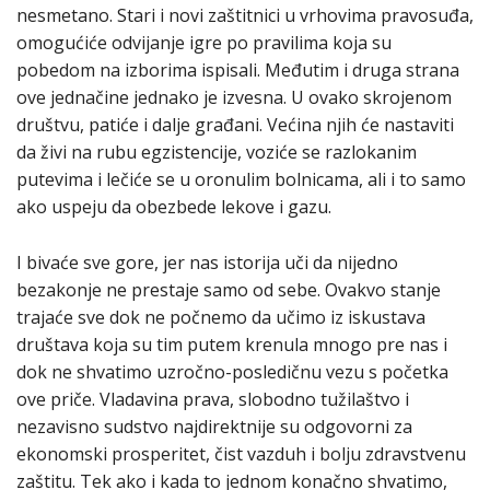
nesmetano. Stari i novi zaštitnici u vrhovima pravosuđa,
omogućiće odvijanje igre po pravilima koja su
pobedom na izborima ispisali. Međutim i druga strana
ove jednačine jednako je izvesna. U ovako skrojenom
društvu, patiće i dalje građani. Većina njih će nastaviti
da živi na rubu egzistencije, voziće se razlokanim
putevima i lečiće se u oronulim bolnicama, ali i to samo
ako uspeju da obezbede lekove i gazu.
I bivaće sve gore, jer nas istorija uči da nijedno
bezakonje ne prestaje samo od sebe. Ovakvo stanje
trajaće sve dok ne počnemo da učimo iz iskustava
društava koja su tim putem krenula mnogo pre nas i
dok ne shvatimo uzročno-posledičnu vezu s početka
ove priče. Vladavina prava, slobodno tužilaštvo i
nezavisno sudstvo najdirektnije su odgovorni za
ekonomski prosperitet, čist vazduh i bolju zdravstvenu
zaštitu. Tek ako i kada to jednom konačno shvatimo,