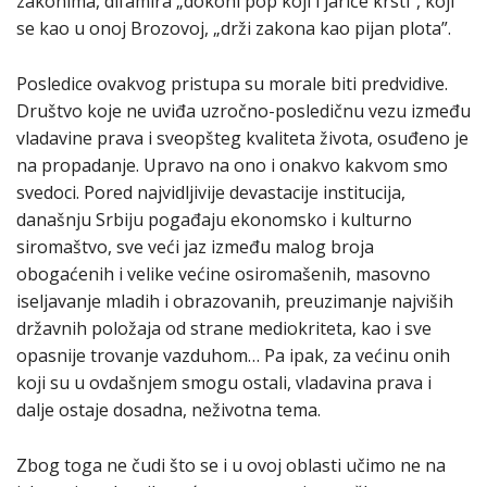
zakonima, difamira „dokoni pop koji i jariće krsti”, koji
se kao u onoj Brozovoj, „drži zakona kao pijan plota”.
Posledice ovakvog pristupa su morale biti predvidive.
Društvo koje ne uviđa uzročno-posledičnu vezu između
vladavine prava i sveopšteg kvaliteta života, osuđeno je
na propadanje. Upravo na ono i onakvo kakvom smo
svedoci. Pored najvidljivije devastacije institucija,
današnju Srbiju pogađaju ekonomsko i kulturno
siromaštvo, sve veći jaz između malog broja
obogaćenih i velike većine osiromašenih, masovno
iseljavanje mladih i obrazovanih, preuzimanje najviših
državnih položaja od strane mediokriteta, kao i sve
opasnije trovanje vazduhom… Pa ipak, za većinu onih
koji su u ovdašnjem smogu ostali, vladavina prava i
dalje ostaje dosadna, neživotna tema.
Zbog toga ne čudi što se i u ovoj oblasti učimo ne na