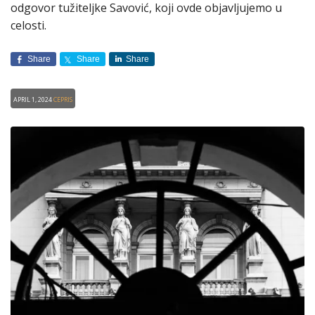
odgovor tužiteljke Savović, koji ovde objavljujemo u
celosti.
Share
Share
Share
April 1, 2024
CEPRIS