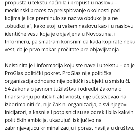
propusta u tekstu načinila i propust u naslovu –
medicinski proces za preispitivanje okolnosti pod
kojima je lice preminulo se naziva obdukcija a ne
„obudkcija“, kako stoji u vašem naslovu kao i u naslovu
identične vesti koja je objavljena u Novostima, i
Informeru, pa smatram korisnim da kada kopirate neku
vest, da je prvo makar pročitate pre objavljivanja.
Neistinita je i informacija koju ste naveli u tekstu – da je
ProGlas politički pokret. ProGlas nije politička
organizacija odnosno nije politički subjekt u smislu čl.
54 Zakona o javnom tužilaštvu i odredbi Zakona o
finansiranju političkih aktivnosti, nije učestvovao na
izborima niti će, nije čak ni organizacija, a svi njegovi
inicijatori, a kasnije i potpisnici su se odrekli bilo kakvih
političkih ambicija, ukazujući isključivo na
zabrinjavajuću kriminalizaciju i porast nasilja u društvu.