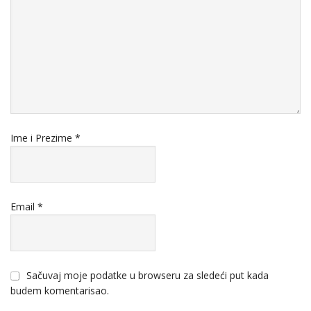
Ime i Prezime
*
Email
*
Sačuvaj moje podatke u browseru za sledeći put kada
budem komentarisao.