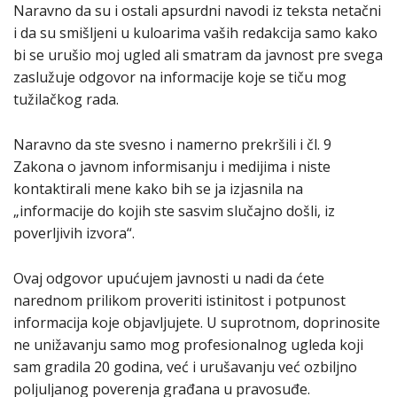
Naravno da su i ostali apsurdni navodi iz teksta netačni
i da su smišljeni u kuloarima vaših redakcija samo kako
bi se urušio moj ugled ali smatram da javnost pre svega
zaslužuje odgovor na informacije koje se tiču mog
tužilačkog rada.
Naravno da ste svesno i namerno prekršili i čl. 9
Zakona o javnom informisanju i medijima i niste
kontaktirali mene kako bih se ja izjasnila na
„informacije do kojih ste sasvim slučajno došli, iz
poverljivih izvora“.
Ovaj odgovor upućujem javnosti u nadi da ćete
narednom prilikom proveriti istinitost i potpunost
informacija koje objavljujete. U suprotnom, doprinosite
ne unižavanju samo mog profesionalnog ugleda koji
sam gradila 20 godina, već i urušavanju već ozbiljno
poljuljanog poverenja građana u pravosuđe.