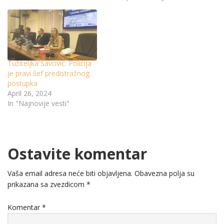
Tužiteljka Savović: Policija
je pravi šef predistražnog
postupka
April 26, 2024
In "Najnovije vesti"
Ostavite komentar
Vaša email adresa neće biti objavljena.
Obavezna polja su
prikazana sa zvezdicom
*
Komentar
*