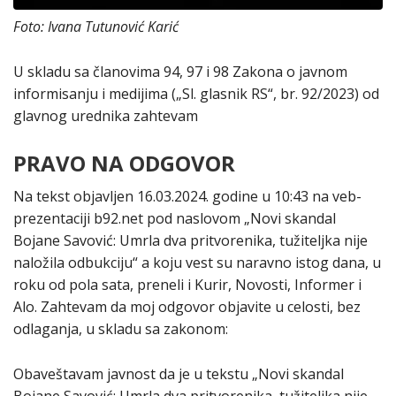
Foto: Ivana Tutunović Karić
U skladu sa članovima 94, 97 i 98 Zakona o javnom
informisanju i medijima („Sl. glasnik RS“, br. 92/2023) od
glavnog urednika zahtevam
PRAVO NA ODGOVOR
Na tekst objavljen 16.03.2024. godine u 10:43 na veb-
prezentaciji b92.net pod naslovom „Novi skandal
Bojane Savović: Umrla dva pritvorenika, tužiteljka nije
naložila odbukciju“ a koju vest su naravno istog dana, u
roku od pola sata, preneli i Kurir, Novosti, Informer i
Alo. Zahtevam da moj odgovor objavite u celosti, bez
odlaganja, u skladu sa zakonom:
Obaveštavam javnost da je u tekstu „Novi skandal
Bojane Savović: Umrla dva pritvorenika, tužiteljka nije