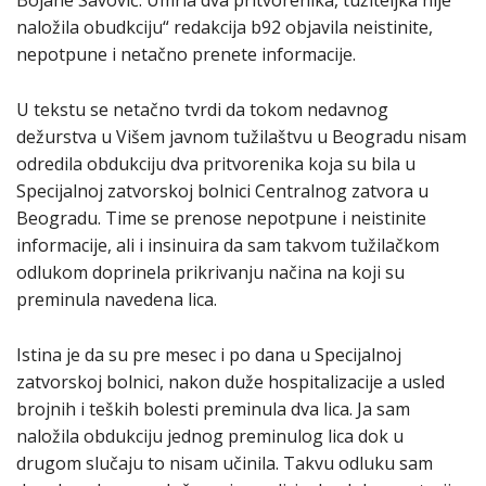
naložila obudkciju“ redakcija b92 objavila neistinite,
nepotpune i netačno prenete informacije.
U tekstu se netačno tvrdi da tokom nedavnog
dežurstva u Višem javnom tužilaštvu u Beogradu nisam
odredila obdukciju dva pritvorenika koja su bila u
Specijalnoj zatvorskoj bolnici Centralnog zatvora u
Beogradu. Time se prenose nepotpune i neistinite
informacije, ali i insinuira da sam takvom tužilačkom
odlukom doprinela prikrivanju načina na koji su
preminula navedena lica.
Istina je da su pre mesec i po dana u Specijalnoj
zatvorskoj bolnici, nakon duže hospitalizacije a usled
brojnih i teških bolesti preminula dva lica. Ja sam
naložila obdukciju jednog preminulog lica dok u
drugom slučaju to nisam učinila. Takvu odluku sam