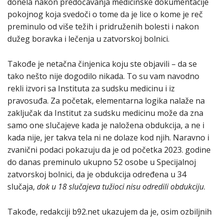
donela nakon predočavanja medicinske dokumentacije
pokojnog koja svedoči o tome da je lice o kome je reč
preminulo od više težih i pridruženih bolesti i nakon
dužeg boravka i lečenja u zatvorskoj bolnici.
Takođe je netačna činjenica koju ste objavili – da se
tako nešto nije dogodilo nikada. To su vam navodno
rekli izvori sa Instituta za sudsku medicinu i iz
pravosuđa. Za početak, elementarna logika nalaže na
zaključak da Institut za sudsku medicinu može da zna
samo one slučajeve kada je naložena obdukcija, a ne i
kada nije, jer takva tela ni ne dolaze kod njih. Naravno i
zvanični podaci pokazuju da je od početka 2023. godine
do danas preminulo ukupno 52 osobe u Specijalnoj
zatvorskoj bolnici, da je obdukcija određena u 34
slučaja,
dok u 18 slučajeva tužioci nisu odredili obdukciju
.
Takođe, redakciji b92.net ukazujem da je, osim ozbiljnih