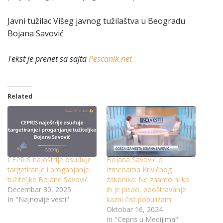
Javni tužilac Višeg javnog tužilaštva u Beogradu
Bojana Savović
Tekst je prenet sa sajta
Pescanik.net
Related
CEPRIS najoštrije osuđuje
Bojana Savović o
targetiranje i proganjanje
izmenama Krivičnog
tužiteljke Bojane Savović
zakonika: Ne znamo ni ko
Decembar 30, 2025
ih je pisao, pooštravanje
In "Najnovije vesti"
kazni čist populizam
Oktobar 16, 2024
In "Cepris u Medijima"