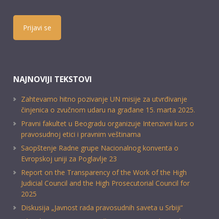
Prijavi se
NAJNOVIJI TEKSTOVI
Zahtevamo hitno pozivanje UN misije za utvrđivanje
činjenica o zvučnom udaru na građane 15. marta 2025.
Pravni fakultet u Beogradu organizuje Intenzivni kurs o
pravosudnoj etici i pravnim veštinama
Saopštenje Radne grupe Nacionalnog konventa o
Evropskoj uniji za Poglavlje 23
Report on the Transparency of the Work of the High
Judicial Council and the High Prosecutorial Council for
2025
Diskusija „Javnost rada pravosudnih saveta u Srbiji“