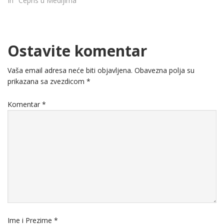
In "Cepris u Medijima"
Ostavite komentar
Vaša email adresa neće biti objavljena.
Obavezna polja su
prikazana sa zvezdicom
*
Komentar
*
Ime i Prezime
*