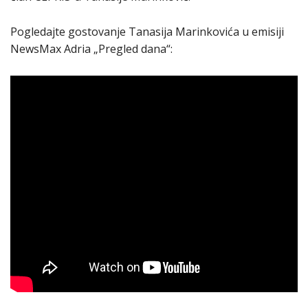
Pogledajte gostovanje Tanasija Marinkovića u emisiji
NewsMax Adria „Pregled dana“: