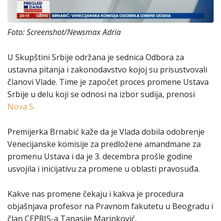
Foto: Screenshot/Newsmax Adria
U Skupštini Srbije održana je sednica Odbora za
ustavna pitanja i zakonodavstvo kojoj su prisustvovali
članovi Vlade. Time je započet proces promene Ustava
Srbije u delu koji se odnosi na izbor sudija, prenosi
Nova S.
Premijerka Brnabić kaže da je Vlada dobila odobrenje
Venecijanske komisije za predložene amandmane za
promenu Ustava i da je 3. decembra prošle godine
usvojila i inicijativu za promene u oblasti pravosuđa.
Kakve nas promene čekaju i kakva je procedura
objašnjava profesor na Pravnom fakutetu u Beogradu i
član CEPRIS-a Tanasije Marinković.