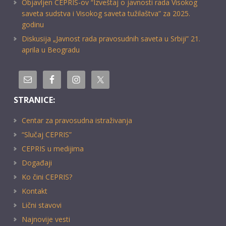
Objavljen CEPRIS-ov “Izveštaj o javnosti rada Visokog
saveta sudstva i Visokog saveta tužilaštva” za 2025.
godinu
Diskusija „Javnost rada pravosudnih saveta u Srbiji” 21.
aprila u Beogradu
STRANICE:
Centar za pravosudna istraživanja
“Slučaj CEPRIS”
CEPRIS u medijima
Događaji
Ko čini CEPRIS?
Kontakt
Lični stavovi
Najnovije vesti