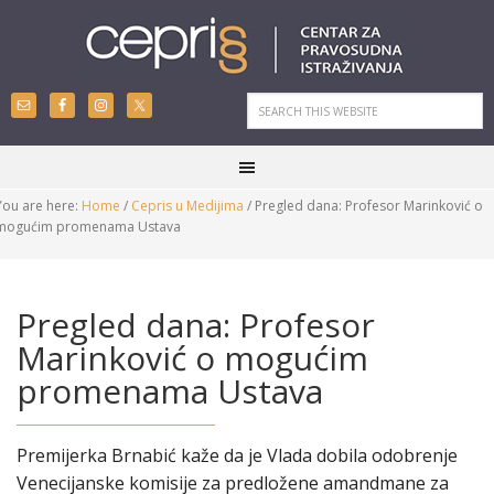
You are here:
Home
/
Cepris u Medijima
/
Pregled dana: Profesor Marinković o
mogućim promenama Ustava
Pregled dana: Profesor
Marinković o mogućim
promenama Ustava
Premijerka Brnabić kaže da je Vlada dobila odobrenje
Venecijanske komisije za predložene amandmane za