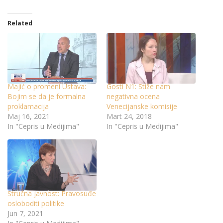
Related
Majić o promeni Ustava:
Gosti N1: Stiže nam
Bojim se da je formalna
negativna ocena
proklamacija
Venecijanske komisije
Maj 16, 2021
Mart 24, 2018
In "Cepris u Medijima"
In "Cepris u Medijima"
Stručna javnost: Pravosuđe
osloboditi politike
Jun 7, 2021