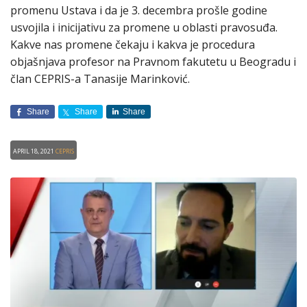
promenu Ustava i da je 3. decembra prošle godine
usvojila i inicijativu za promene u oblasti pravosuđa.
Kakve nas promene čekaju i kakva je procedura
objašnjava profesor na Pravnom fakutetu u Beogradu i
član CEPRIS-a Tanasije Marinković.
Share
Share
Share
April 18, 2021
CEPRIS