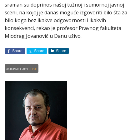
sraman su doprinos našoj tužnoj i sumornoj javnoj
sceni, na kojoj je danas moguće izgovoriti bilo šta za
bilo koga bez ikakve odgovornosti i ikakvih
konsekvenci, rekao je profesor Pravnog fakulteta
Miodrag Jovanović u Danu uživo.
Share
Share
Share
Oktobar 3, 2019
CEPRIS