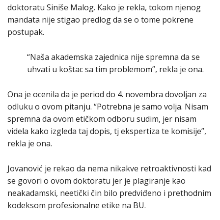
doktoratu Siniše Malog. Kako je rekla, tokom njenog
mandata nije stigao predlog da se o tome pokrene
postupak.
“Naša akademska zajednica nije spremna da se
uhvati u koštac sa tim problemom”, rekla je ona.
Ona je ocenila da je period do 4. novembra dovoljan za
odluku o ovom pitanju. “Potrebna je samo volja. Nisam
spremna da ovom etičkom odboru sudim, jer nisam
videla kako izgleda taj dopis, tj ekspertiza te komisije”,
rekla je ona.
Jovanović je rekao da nema nikakve retroaktivnosti kad
se govori o ovom doktoratu jer je plagiranje kao
neakadamski, neetički čin bilo predviđeno i prethodnim
kodeksom profesionalne etike na BU.