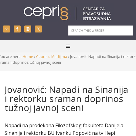
You are here:
Home
/
Cepris u Medijima
/
Jovanović: Napadi na Sinanija i rektork
sraman doprinos tužnoj javnoj sceni
Jovanović: Napadi na Sinanija
i rektorku sraman doprinos
tužnoj javnoj sceni
Napadi na prodekana Filozofskog fakulteta Danijela
Sinanija i rektorku BU Ivanku Popović na tv Hepi