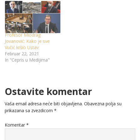
Profesor Miodrag
Jovanović: Kako je sve
Vučić kršio Ustav
Februar 22, 2021
In "Cepris u Medijima"
Ostavite komentar
Vaša email adresa neće biti objavljena.
Obavezna polja su
prikazana sa zvezdicom
*
Komentar
*