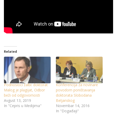
Related
Podnosioci žalbi: doktorat
Konferencija za novinare
Malog je plagijat, Odbor
povodom poništavanja
beži od odgovornosti
doktorata Slobodana
Avgust 13, 2019
Beljanskog
In "Cepris u Medijima"
Novembar 14, 2016
In "Događaji"