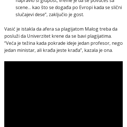
napravio si glupost, vreme je da se povučeš sa
scene… kao što se događa po Evropi kada se slični
slučajevi dese”, zaključio je gost.
Vasić je istakla da afera sa plagijatom Malog treba da
posluži da Univerzitet krene da se bavi plagijatima.
“Veća je težina kada pokrade ideje jedan profesor, nego
jedan ministar, ali krađa jeste krađa”, kazala je ona.