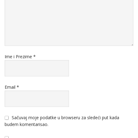
Ime i Prezime
*
Email
*
Sačuvaj moje podatke u browseru za sledeći put kada
budem komentarisao.