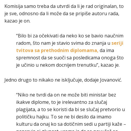
Komisija samo treba da utvrdi da li je rad originalan, to
je sve, odnosno da li može da se pripiše autoru rada,
kazao je on.
“Bilo bi za očekivati da neko ko se bavio naučnim
radom, što nam je stavio svima do znanja u
seriji
tvitova sa prethodnim diplomama,
da ima
spremnost da se suoči sa posledicama onoga što
je učinio u nekom docnijem trenutku”, kazao je.
Jedno drugo to nikako ne isključuje, dodaje Jovanović.
“Niko ne tvrdi da on ne može biti ministar bez
ikakve diplome, to je irelevantno za slučaj
plagijata, a to se koristi da bi se slučaj pretvorio u
političku hajku. To se ne bi desilo da imamo
kulturu da onaj ko sa dotičnim sedi u partiji kaže –