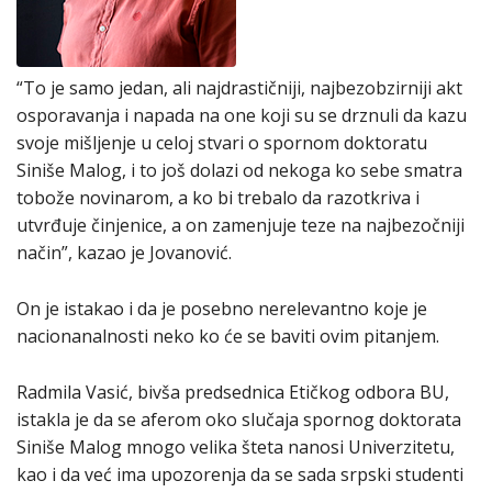
“To je samo jedan, ali najdrastičniji, najbezobzirniji akt
osporavanja i napada na one koji su se drznuli da kazu
svoje mišljenje u celoj stvari o spornom doktoratu
Siniše Malog, i to još dolazi od nekoga ko sebe smatra
tobože novinarom, a ko bi trebalo da razotkriva i
utvrđuje činjenice, a on zamenjuje teze na najbezočniji
način”, kazao je Jovanović.
On je istakao i da je posebno nerelevantno koje je
nacionanalnosti neko ko će se baviti ovim pitanjem.
Radmila Vasić, bivša predsednica Etičkog odbora BU,
istakla je da se aferom oko slučaja spornog doktorata
Siniše Malog mnogo velika šteta nanosi Univerzitetu,
kao i da već ima upozorenja da se sada srpski studenti