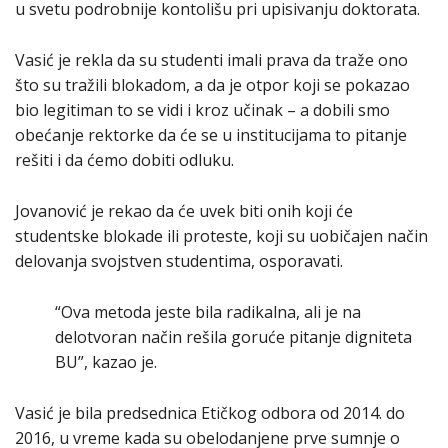
u svetu podrobnije kontolišu pri upisivanju doktorata.
Vasić je rekla da su studenti imali prava da traže ono
što su tražili blokadom, a da je otpor koji se pokazao
bio legitiman to se vidi i kroz učinak – a dobili smo
obećanje rektorke da će se u institucijama to pitanje
rešiti i da ćemo dobiti odluku.
Jovanović je rekao da će uvek biti onih koji će
studentske blokade ili proteste, koji su uobičajen način
delovanja svojstven studentima, osporavati.
“Ova metoda jeste bila radikalna, ali je na
delotvoran način rešila goruće pitanje digniteta
BU”, kazao je.
Vasić je bila predsednica Etičkog odbora od 2014. do
2016, u vreme kada su obelodanjene prve sumnje o