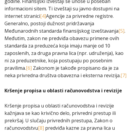
godine. Finansijski izveštaji se unose u poseban
informacioni sitem. Ti izveštaji su javno dostupni na
internet stranici
[4]
Agencije za privredne registre.
Generalno, postoji dužnost pridržavanja
Međunarodnih standarda finansijskog izveštavanja
[5]
.
Međutim, zakon ne predviđa obavezu primene ovih
standarda za preduzeća koja imaju manje od 10
zaposlenih, za druga pravna lica (npr. udruženja), kao
ni za preduzetnike, koja postupaju po posebnim
pravilima.
[6]
Zakonom je takođe propisano da je za
neka privredna društva obavezna i eksterna revizija.
[7]
Kršenje propisa u oblasti računovodstva i revizije
Kršenje propisa u oblasti računovodstva i revizije
kažnjava se kao krivično delo, privredni prestup ili
prekršaj. U slučaju privrednih prestupa, Zakon o
računovodstvu
[8]
predviđa kazne za pravna lica u