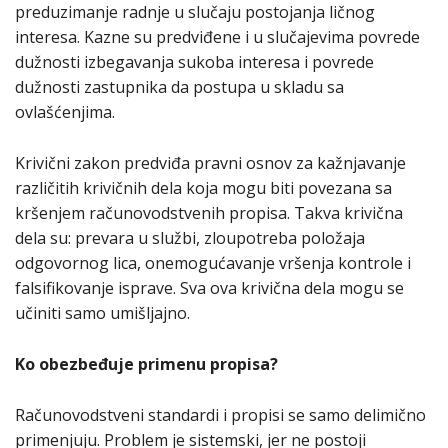
preduzimanje radnje u slučaju postojanja ličnog
interesa. Kazne su predviđene i u slučajevima povrede
dužnosti izbegavanja sukoba interesa i povrede
dužnosti zastupnika da postupa u skladu sa
ovlašćenjima.
Krivični zakon predviđa pravni osnov za kažnjavanje
različitih krivičnih dela koja mogu biti povezana sa
kršenjem računovodstvenih propisa. Takva krivična
dela su: prevara u službi, zloupotreba položaja
odgovornog lica, onemogućavanje vršenja kontrole i
falsifikovanje isprave. Sva ova krivična dela mogu se
učiniti samo umišljajno.
Ko obezbeđuje primenu propisa?
Računovodstveni standardi i propisi se samo delimično
primenjuju. Problem je sistemski, jer ne postoji