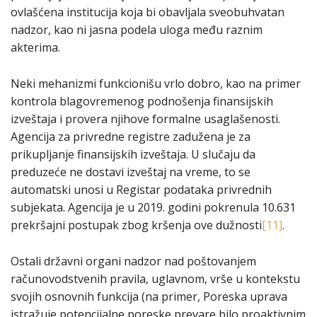
ovlašćena institucija koja bi obavljala sveobuhvatan
nadzor, kao ni jasna podela uloga među raznim
akterima.
Neki mehanizmi funkcionišu vrlo dobro, kao na primer
kontrola blagovremenog podnošenja finansijskih
izveštaja i provera njihove formalne usaglašenosti.
Agencija za privredne registre zadužena je za
prikupljanje finansijskih izveštaja. U slučaju da
preduzeće ne dostavi izveštaj na vreme, to se
automatski unosi u Registar podataka privrednih
subjekata. Agencija je u 2019. godini pokrenula 10.631
prekršajni postupak zbog kršenja ove dužnosti
[11]
.
Ostali državni organi nadzor nad poštovanjem
računovodstvenih pravila, uglavnom, vrše u kontekstu
svojih osnovnih funkcija (na primer, Poreska uprava
istražuje potencijalne poreske prevare bilo proaktivnim