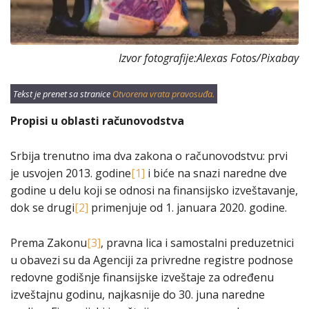
Izvor fotografije:Alexas Fotos/Pixabay
Tekst je prenet sa stranice
Otvorena vrata pravosuđa.
Propisi u oblasti računovodstva
Srbija trenutno ima dva zakona o računovodstvu: prvi
je usvojen 2013. godine
[1]
i biće na snazi naredne dve
godine u delu koji se odnosi na finansijsko izveštavanje,
dok se drugi
[2]
primenjuje od 1. januara 2020. godine.
Prema Zakonu
[3]
, pravna lica i samostalni preduzetnici
u obavezi su da Agenciji za privredne registre podnose
redovne godišnje finansijske izveštaje za određenu
izveštajnu godinu, najkasnije do 30. juna naredne