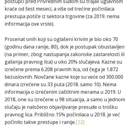
postupci pred Privrednim sudom su trajali uglavnom
kraće od šest meseci, a više od trećine počinilaca
prestupa potiče iz sektora trgovine (za 2019. nema
informacija ove vrste).
Procenat onih koji su oglašeni krivim je bio oko 70
(godinu dana ranije, 80), dok je postupak obustavljen
(na primer, zbog nastupanja zakonske zastarelosti ili
gašenja pravnog lica) u oko 20% slučajeva. Kazne su
izrečene prema 6.208 pravnih lica, od čega je 1.872
bezuslovnih. Novčane kazne koje su veće od 300.000
dinara izrečene su 33 puta (2018. samo 10). Nema
informacija o izrečenim zaštitnim merama u 2019. U
2018, one su izrečene u 98 situacija, a samo u jednom
slučaju je naloženo objavljivanje presude o trošku
pravnog lica. Približno 15% počinilaca u 2018. je već
počinilo takve prestupe i ranije.
[12]