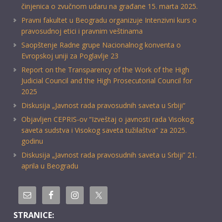
činjenica o zvučnom udaru na građane 15. marta 2025.
Pravni fakultet u Beogradu organizuje Intenzivni kurs o
pravosudnoj etici i pravnim veštinama
Saopštenje Radne grupe Nacionalnog konventa o
Evropskoj uniji za Poglavlje 23
Report on the Transparency of the Work of the High
Judicial Council and the High Prosecutorial Council for
2025
Diskusija „Javnost rada pravosudnih saveta u Srbiji“
Objavljen CEPRIS-ov “Izveštaj o javnosti rada Visokog
saveta sudstva i Visokog saveta tužilaštva” za 2025.
godinu
Diskusija „Javnost rada pravosudnih saveta u Srbiji” 21.
aprila u Beogradu
STRANICE: