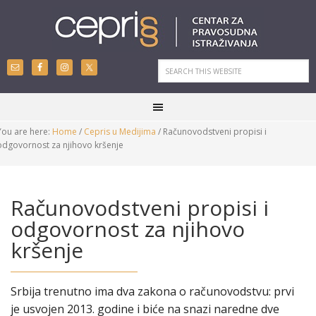
You are here:
Home
/
Cepris u Medijima
/
Računovodstveni propisi i
odgovornost za njihovo kršenje
Računovodstveni propisi i
odgovornost za njihovo
kršenje
Srbija trenutno ima dva zakona o računovodstvu: prvi
je usvojen 2013. godine i biće na snazi naredne dve