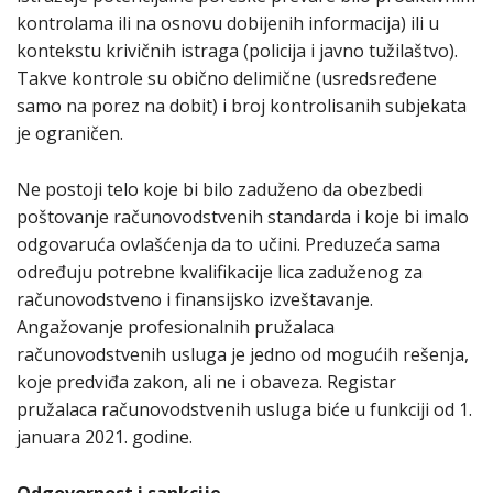
kontrolama ili na osnovu dobijenih informacija) ili u
kontekstu krivičnih istraga (policija i javno tužilaštvo).
Takve kontrole su obično delimične (usredsređene
samo na porez na dobit) i broj kontrolisanih subjekata
je ograničen.
Ne postoji telo koje bi bilo zaduženo da obezbedi
poštovanje računovodstvenih standarda i koje bi imalo
odgovaruća ovlašćenja da to učini. Preduzeća sama
određuju potrebne kvalifikacije lica zaduženog za
računovodstveno i finansijsko izveštavanje.
Angažovanje profesionalnih pružalaca
računovodstvenih usluga je jedno od mogućih rešenja,
koje predviđa zakon, ali ne i obaveza. Registar
pružalaca računovodstvenih usluga biće u funkciji od 1.
januara 2021. godine.
Odgovornost i sankcije