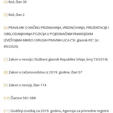
[4]
Ibid, član 36
[5]
Ibid, član 2
[6]
PRAVILNIK O NAČINU PRIZNAVANJA, VREDNOVANJA, PREZENTACIJE I
OBELODANJIVANJA POZICIJA U POJEDINAČNIM FINANSIJSKIM
IZVEŠTAJIMA MIKRO I DRUGIH PRAVNIH LICA (“Sl. glasnik RS”, br.
89/2020)
[7]
Zakon o reviziji ( Službeni glasnik Republike Srbije, broj 73/2019)
[8]
Zakon o računovodstvu iz 2019. godine, član 57
[9]
Zakon o reviziji, član 114
[10]
Članovi 581-588
[11]
Godišnji izveštaj za 2019. godinu, Agencija za privredne registre