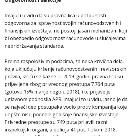
Imajući u vidu da su pravna lica u potpunosti
odgovorna za ispravnost svojih računovodstvenih i
finansijskih izveštaja, ne postoji jasan mehanizam koji
bi obezbedio odgovornost računovođe u slučajevima
nepridržavanja standarda.
Prema raspoloživim podacima, za neka krivična dela,
koja uključuju kršenje računovodstvenih i revizorskih
pravila, izriču se kazne. U 2019. godini pravna lica su
prijavljena zbog privrednog prestupa 7.764 puta
(gotovo 15% manje nego u 2018), i te prijave je
uglavnom podnosila APR. Imajući to u vidu, jasno je da
se najveći deo postupaka vodio protiv kompanija koje
uopšte nisu podnele godišnje finansijske izveštaje.
Privredne prestupe su 749 puta prijavili razni
inspekcijski organi, a policija 41 put. Tokom 2018,