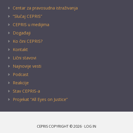
Centar za pravosudna istraživanja
“Slučaj CEPRIS”
CEPRIS u medijima
Događaji
Ko čini CEPRIS?
Kontakt
Lični stavovi
Najnovije vesti
Podcast
Reakcije
Stav CEPRIS-a
Projekat “All Eyes on Justice”
CEPRIS COPYRIGHT © 2026 ·
LOG IN