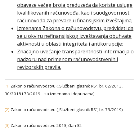
obaveze većeg broja preduzeća da koriste usluge
kvalifikovanih računovođa, kao i suodgovornost
računovođa za prevare u finansijskim izveštajima;
Izmenama Zakona o računovodstvu, predvideti da
se u okviru nefinansijskog izveštavanja obuhvate
aktivnosti u oblasti integriteta i antikorupcije;
Značajno uvećanje transparentnosti informacija o
nadzoru nad primenom računovodstvenih i
revizorskih pravila.
[1]
Zakon o računovodstvu („Službeni glasnik RS“, br. 62/2013,
30/2018 i 73/2019 – sa izmenama i dopunama)
[2]
Zakon o računovodstvu („Službeni glasnik RS“, br. 73/2019)
[3]
Zakon o računovodstvu 2013, član 32