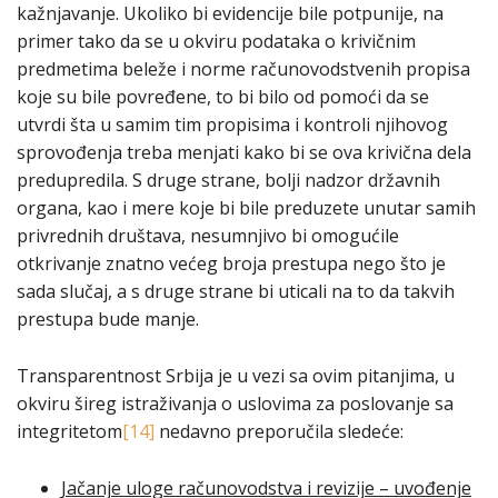
kažnjavanje. Ukoliko bi evidencije bile potpunije, na
primer tako da se u okviru podataka o krivičnim
predmetima beleže i norme računovodstvenih propisa
koje su bile povređene, to bi bilo od pomoći da se
utvrdi šta u samim tim propisima i kontroli njihovog
sprovođenja treba menjati kako bi se ova krivična dela
predupredila. S druge strane, bolji nadzor državnih
organa, kao i mere koje bi bile preduzete unutar samih
privrednih društava, nesumnjivo bi omogućile
otkrivanje znatno većeg broja prestupa nego što je
sada slučaj, a s druge strane bi uticali na to da takvih
prestupa bude manje.
Transparentnost Srbija je u vezi sa ovim pitanjima, u
okviru šireg istraživanja o uslovima za poslovanje sa
integritetom
[14]
nedavno preporučila sledeće:
Jačanje uloge računovodstva i revizije – uvođenje