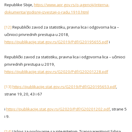
Republike Sbije,
https://www.apr.gov.rs/o-agenciji/interna-
dokumenta/godisnji-izvestaji-o-radu.1910.html
[12]
Republički zavod za statistiku, pravna lica i odgovorna lica –
učinioci privrednih prestupa u 2018,
https://publikacije.stat.gov.rs/G2019/Pdf/G20195655.pdf
i
Republički zavod za statistiku, pravna lica i odgovorna lica – učinioci
privrednih prestupa u 2019,
https://publikacije.stat.gov.rs/G2020/Pdf/G20201228.pdf
[13]
https://publikacije.stat.gov.rs/G2019/Pdf/G20195653.pdf
,
strane 19, 20, 43 i 67
i
https://publikacije.stat.gov.rs/G2020/Pdf/G20201202.pdf
, strane 5
i 9.
[14]
Uslovi za poslovanje sa integritetom, Transparentnost Srbija,