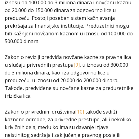
iznosu od 100.000 do 3 miliona dinara i novčanu kaznu
od 20.000 do 150.000 dinara za odgovorno lice u
preduzeću. Postoji poseban sistem kažnjavanja
prekršaja za finansijske institucije. Preduzetnici mogu
biti kažnjeni novčanom kaznom u iznosu od 100.000 do
500.000 dinara.
Zakon o reviziji predviđa novčane kazne za pravna lica
u slučaju privrednih prestupa
[9]
, u iznosu od 300.000
do 3 miliona dinara, kao i za odgovorno lice u
preduzeću, u iznosu od 20.000 do 200.000 dinara.
Takođe, predviđene su novčane kazne za preduzetnike
i fizička lica.
Zakon o privrednim društvima
[10]
takođe sadrži
kaznene odredbe, za privredne prestupe, ali i nekoliko
krivičnih dela, među kojima su davanje izjave
neistinitog sadržaja i zaključenje pravnog posla ili