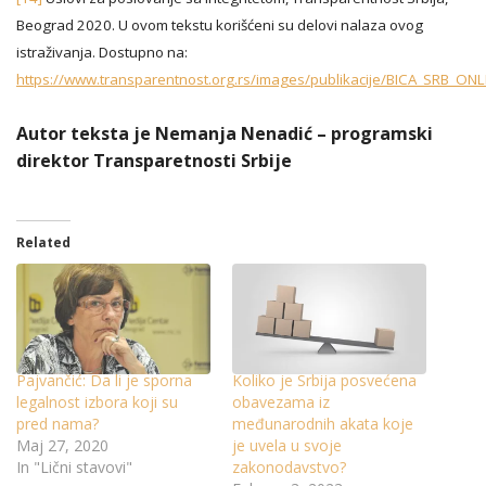
Beograd 2020. U ovom tekstu korišćeni su delovi nalaza ovog
istraživanja. Dostupno na:
https://www.transparentnost.org.rs/images/publikacije/BICA_SRB_ONLI
Autor teksta je Nemanja Nenadić – programski
direktor Transparetnosti Srbije
Related
Pajvančić: Da li je sporna
Koliko je Srbija posvećena
legalnost izbora koji su
obavezama iz
pred nama?
međunarodnih akata koje
Maj 27, 2020
je uvela u svoje
In "Lični stavovi"
zakonodavstvo?