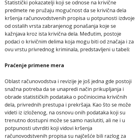
Statistički pokazatelji koji se odnose na krivične
predmete ne pružaju mogućnost da se krivična dela
kršenja računovodstvenih propisa u potpunosti izdvoje
od ostalih vrsta zabranjenog ponašanja koje se
kažnjava kroz ista krivična dela. Međutim, postoje
podaci o krivičnim delima koja mogu biti od značaja i za
ovu vrstu privrednog kriminala, predstavljeni u tabeli:
Praćenje primene mera
Oblast računovodstva i revizije je još jedna gde postoji
snažna potreba da se unapredi način prikupljanja i
obrade statističkih podataka o počiniocima krivičnih
dela, privrednih prestupa i prekršaja. Kao što se može
videti iz izloženog, na osnovu onih podataka koji su
trenutno dostupni može se samo naslutiti, ali ne i u
potpunosti utvrditi koji vidovi kršenja
računovodstvenih propisa su najčešće bili razlog za