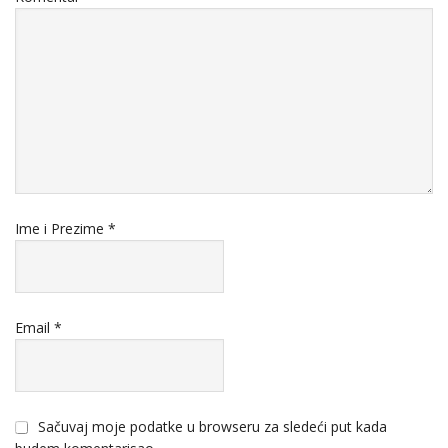
Ime i Prezime
*
Email
*
Sačuvaj moje podatke u browseru za sledeći put kada