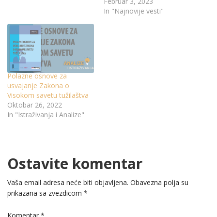
Februar 3, 2023
In "Najnovije vesti"
Polazne osnove za
usvajanje Zakona o
Visokom savetu tužilaštva
Oktobar 26, 2022
In "Istraživanja i Analize"
Ostavite komentar
Vaša email adresa neće biti objavljena.
Obavezna polja su
prikazana sa zvezdicom
*
Komentar
*