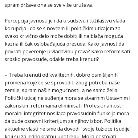
spram države ona se sve više urušava.
Percepcija javnosti je i da u sudstvu i tužilaštvu vlada
korupcija i da se s novcem ili političkim uticajem za
svako krivično delo može dobiti ili najblaža moguća
kazna ili čak oslobađajuća presuda. Kako javnost da
povrati poverenje u vladavinu prava? Kako reformisati
srpsko pravosuđe, odakle treba krenuti?
– Treba krenuti od kvalitetnih, dobro osmišljenih
promena koje će se sprovoditi zbog potreba naše
zemlje, spram naših mogućnosti, a ne samo želja.
Politički uticaj na suđenja mora se stvarnim Ustavnim i
zakonskim reformama eliminisati. Profesionalnost i
moralni integritet nosilaca pravosudnih funkcija mora
da bude osnovni kriterijum za njihov izbor. Politika
aktuelne vlasti ne sme da dovodi “svoje tužioce i sudije”
koji su za jednokratnu upotrebu. Mora postojati