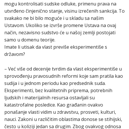
mogu kontrolisati sudske odluke, primenu prava na
utvrđeno činjenično stanje, visinu izrečenih sankcija. To
svakako ne bi bilo moguće i u skladu sa našim
Ustavom. Ukoliko se izvrše promene Ustava na ovaj
način, nezavisno sudstvo će u našoj zemlji postojati
samo u domenu teorije.
Imate li utisak da vlast previše eksperimentiše s
državom?
– Već više od decenije tvrdim da vlast eksperimentiše u
sprovođenju pravosudnih reformi koje sam pratila kao
sudija i u jednom periodu kao predsednik suda.
Eksperimenti, bez kvalitetnih priprema, potrebnih
ljudskih i materijalnih resursa ostavljali su
katastrofalne posledice. Kao građanin ovakvo
ponašanje vlasti vidim u zdravstvu, prosveti, kulturi,
nauci. Zakoni u različitim oblastima donose se stihijski,
često u koliziji jedan sa drugim. Zbog ovakvog odnosa