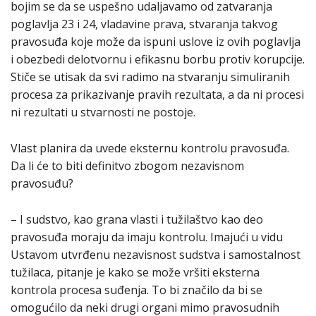
bojim se da se uspešno udaljavamo od zatvaranja
poglavlja 23 i 24, vladavine prava, stvaranja takvog
pravosuđa koje može da ispuni uslove iz ovih poglavlja
i obezbedi delotvornu i efikasnu borbu protiv korupcije.
Stiče se utisak da svi radimo na stvaranju simuliranih
procesa za prikazivanje pravih rezultata, a da ni procesi
ni rezultati u stvarnosti ne postoje.
Vlast planira da uvede eksternu kontrolu pravosuđa.
Da li će to biti definitvo zbogom nezavisnom
pravosuđu?
– I sudstvo, kao grana vlasti i tužilaštvo kao deo
pravosuđa moraju da imaju kontrolu. Imajući u vidu
Ustavom utvrđenu nezavisnost sudstva i samostalnost
tužilaca, pitanje je kako se može vršiti eksterna
kontrola procesa suđenja. To bi značilo da bi se
omogućilo da neki drugi organi mimo pravosudnih