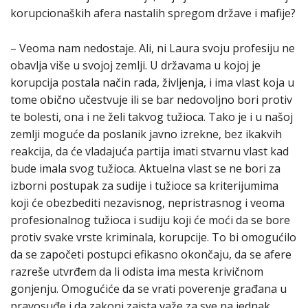
korupcionaških afera nastalih spregom države i mafije?
– Veoma nam nedostaje. Ali, ni Laura svoju profesiju ne
obavlja više u svojoj zemlji. U državama u kojoj je
korupcija postala način rada, življenja, i ima vlast koja u
tome obično učestvuje ili se bar nedovoljno bori protiv
te bolesti, ona i ne želi takvog tužioca. Tako je i u našoj
zemlji moguće da poslanik javno izrekne, bez ikakvih
reakcija, da će vladajuća partija imati stvarnu vlast kad
bude imala svog tužioca. Aktuelna vlast se ne bori za
izborni postupak za sudije i tužioce sa kriterijumima
koji će obezbediti nezavisnog, nepristrasnog i veoma
profesionalnog tužioca i sudiju koji će moći da se bore
protiv svake vrste kriminala, korupcije. To bi omogućilo
da se započeti postupci efikasno okončaju, da se afere
razreše utvrđem da li odista ima mesta krivičnom
gonjenju. Omogućiće da se vrati poverenje građana u
pravosuđe i da zakoni zaista važe za sve na jednak