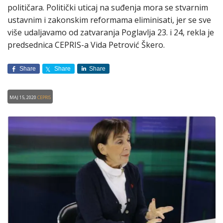
političara. Politički uticaj na suđenja mora se stvarnim
ustavnim i zakonskim reformama eliminisati, jer se sve
više udaljavamo od zatvaranja Poglavlja 23. i 24, rekla je
predsednica CEPRIS-a Vida Petrović Škero.
Share
Share
Share
Maj 15, 2020
CEPRIS