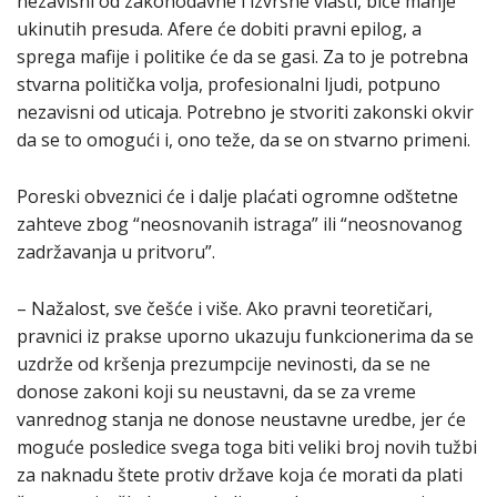
nezavisni od zakonodavne i izvršne vlasti, biće manje
ukinutih presuda. Afere će dobiti pravni epilog, a
sprega mafije i politike će da se gasi. Za to je potrebna
stvarna politička volja, profesionalni ljudi, potpuno
nezavisni od uticaja. Potrebno je stvoriti zakonski okvir
da se to omogući i, ono teže, da se on stvarno primeni.
Poreski obveznici će i dalje plaćati ogromne odštetne
zahteve zbog “neosnovanih istraga” ili “neosnovanog
zadržavanja u pritvoru”.
– Nažalost, sve češće i više. Ako pravni teoretičari,
pravnici iz prakse uporno ukazuju funkcionerima da se
uzdrže od kršenja prezumpcije nevinosti, da se ne
donose zakoni koji su neustavni, da se za vreme
vanrednog stanja ne donose neustavne uredbe, jer će
moguće posledice svega toga biti veliki broj novih tužbi
za naknadu štete protiv države koja će morati da plati