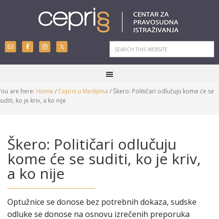
You are here:
Home
/
Cepris u Medijima
/
Škero: Političari odlučuju kome će se
uditi, ko je kriv, a ko nije
Škero: Političari odlučuju
kome će se suditi, ko je kriv,
a ko nije
Optužnice se donose bez potrebnih dokaza, sudske
odluke se donose na osnovu izrečenih preporuka