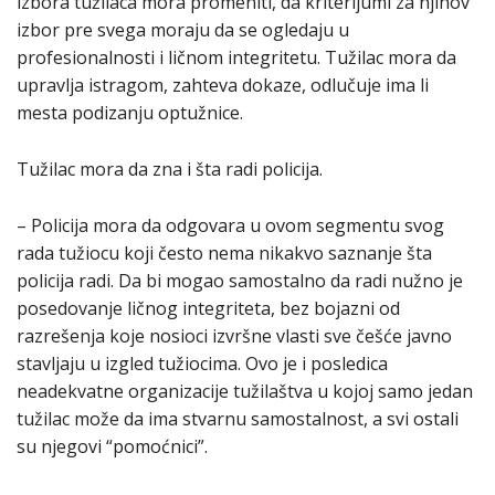
izbora tužilaca mora promeniti, da kriterijumi za njihov
izbor pre svega moraju da se ogledaju u
profesionalnosti i ličnom integritetu. Tužilac mora da
upravlja istragom, zahteva dokaze, odlučuje ima li
mesta podizanju optužnice.
Tužilac mora da zna i šta radi policija.
– Policija mora da odgovara u ovom segmentu svog
rada tužiocu koji često nema nikakvo saznanje šta
policija radi. Da bi mogao samostalno da radi nužno je
posedovanje ličnog integriteta, bez bojazni od
razrešenja koje nosioci izvršne vlasti sve češće javno
stavljaju u izgled tužiocima. Ovo je i posledica
neadekvatne organizacije tužilaštva u kojoj samo jedan
tužilac može da ima stvarnu samostalnost, a svi ostali
su njegovi “pomoćnici”.