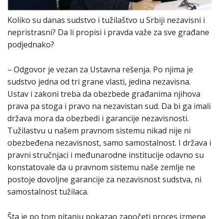
Koliko su danas sudstvo i tužilaštvo u Srbiji nezavisni i
nepristrasni? Da li propisi i pravda važe za sve građane
podjednako?
– Odgovor je vezan za Ustavna rešenja. Po njima je
sudstvo jedna od tri grane vlasti, jedina nezavisna.
Ustav i zakoni treba da obezbede građanima njihova
prava pa stoga i pravo na nezavistan sud. Da bi ga imali
država mora da obezbedi i garancije nezavisnosti.
Tužilastvu u našem pravnom sistemu nikad nije ni
obezbeđena nezavisnost, samo samostalnost. I država i
pravni stručnjaci i međunarodne institucije odavno su
konstatovale da u pravnom sistemu naše zemlje ne
postoje dovoljne garancije za nezavisnost sudstva, ni
samostalnost tužilaca.
Šta je po tom pitanju pokazao započeti proces izmene