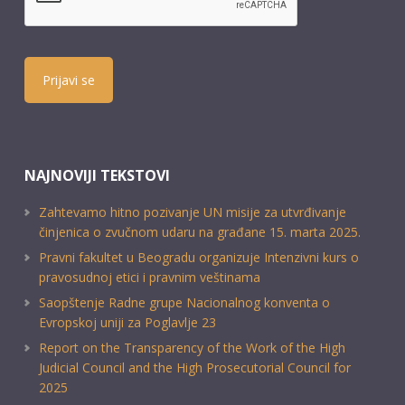
Prijavi se
NAJNOVIJI TEKSTOVI
Zahtevamo hitno pozivanje UN misije za utvrđivanje
činjenica o zvučnom udaru na građane 15. marta 2025.
Pravni fakultet u Beogradu organizuje Intenzivni kurs o
pravosudnoj etici i pravnim veštinama
Saopštenje Radne grupe Nacionalnog konventa o
Evropskoj uniji za Poglavlje 23
Report on the Transparency of the Work of the High
Judicial Council and the High Prosecutorial Council for
2025