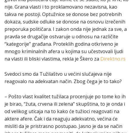
nije. Grana vlasti i to proklamovano nezavisna, kao
takva ne postoji. Optužnice se donose bez potrebnih
dokaza, sudske odluke se donose na osnovu izrečenih
preporuka političara. I zakon onda nije jednak za sve, a
pravda se drugačije ostvaruje u odnosu na različite
“kategorije” građana. Proteklih godina otkriveno je
mnogo kriminalnih afera u kojima su učestvovali ljudi
na vlasti ili bliski vlastima, rekla je Škero za
Direktno.rs
Svedoci smo da Tužilaštvo u većini slučajeva nije
reagovalo na adekvatan način. Zbog čega je to tako?
– Pošto vlast kvalitet tužilaca procenjuje po tome ko ih
je birao, “žuta, crvena ili zelena” skupština, to je onda i
od velikog uticaja na to kako će tužioci reagovati na
aktere afere. Čak i da reaguju adekvatno, većina će
misliti da je pristrasno postupao. Jasno je da se način