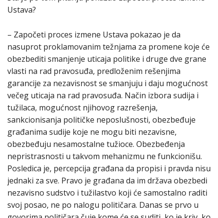
Ustava?
– Započeti proces izmene Ustava pokazao je da
nasuprot proklamovanim težnjama za promene koje će
obezbediti smanjenje uticaja politike i druge dve grane
vlasti na rad pravosuđa, predloženim rešenjima
garancije za nezavisnost se smanjuju i daju mogućnost
večeg uticaja na rad pravosuđa. Način izbora sudija i
tužilaca, mogućnost njihovog razrešenja,
sankcionisanja političke neposlušnosti, obezbeđuje
građanima sudije koje ne mogu biti nezavisne,
obezbeđuju nesamostalne tužioce. Obezbeđenja
nepristrasnosti u takvom mehanizmu ne funkcionišu.
Posledica je, percepcija građana da propisi i pravda nisu
jednaki za sve. Pravo je građana da im država obezbedi
nezavisno sudstvo i tužilastvo koji će samostalno raditi
svoj posao, ne po nalogu političara. Danas se prvo u
govorima političara čuje kome će se suditi, ko je kriv, ko