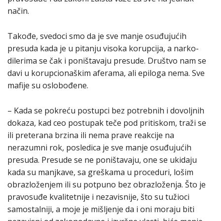
način.
Takođe, svedoci smo da je sve manje osuđujućih
presuda kada je u pitanju visoka korupcija, a narko-
dilerima se čak i poništavaju presude. Društvo nam se
davi u korupcionaškim aferama, ali epiloga nema. Sve
mafije su oslobođene.
– Kada se pokreću postupci bez potrebnih i dovoljnih
dokaza, kad ceo postupak teče pod pritiskom, traži se
ili preterana brzina ili nema prave reakcije na
nerazumni rok, posledica je sve manje osuđujućih
presuda. Presude se ne poništavaju, one se ukidaju
kada su manjkave, sa greškama u proceduri, lošim
obrazloženjem ili su potpuno bez obrazloženja. Što je
pravosuđe kvalitetnije i nezavisnije, što su tužioci
samostalniji, a moje je mišljenje da i oni moraju biti