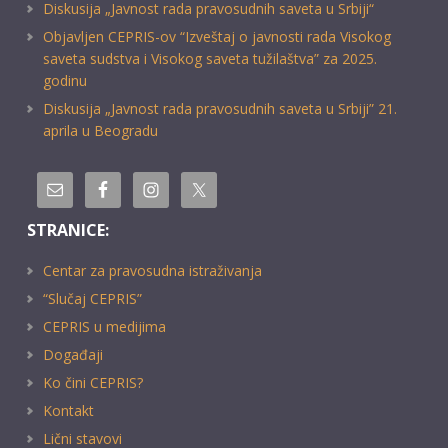
Diskusija „Javnost rada pravosudnih saveta u Srbiji“
Objavljen CEPRIS-ov “Izveštaj o javnosti rada Visokog
saveta sudstva i Visokog saveta tužilaštva” za 2025.
godinu
Diskusija „Javnost rada pravosudnih saveta u Srbiji” 21.
aprila u Beogradu
STRANICE:
Centar za pravosudna istraživanja
“Slučaj CEPRIS”
CEPRIS u medijima
Događaji
Ko čini CEPRIS?
Kontakt
Lični stavovi