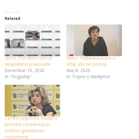
Related
Škero: Potrebno nam je
Škero: Vladavina prava u
neuplašeno pravosuđe
Srbiji više ne postoji
Decembar 10, 2020
Maj 8, 2020
In "Događaji"
In "Cepris u Medijima"
CEPRIS pripremio model o
promeni Ustava koji bi
sudstvu garantovao
nezavisnost