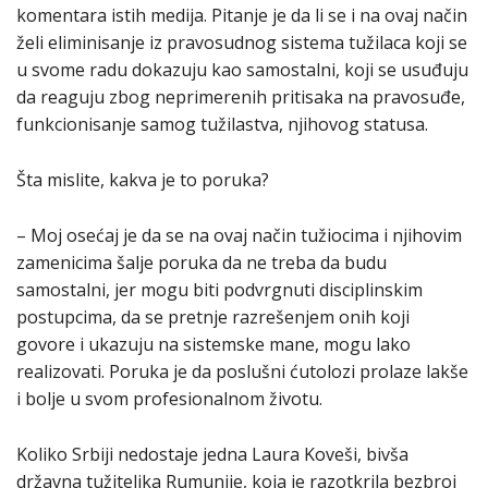
komentara istih medija. Pitanje je da li se i na ovaj način
želi eliminisanje iz pravosudnog sistema tužilaca koji se
u svome radu dokazuju kao samostalni, koji se usuđuju
da reaguju zbog neprimerenih pritisaka na pravosuđe,
funkcionisanje samog tužilastva, njihovog statusa.
Šta mislite, kakva je to poruka?
– Moj osećaj je da se na ovaj način tužiocima i njihovim
zamenicima šalje poruka da ne treba da budu
samostalni, jer mogu biti podvrgnuti disciplinskim
postupcima, da se pretnje razrešenjem onih koji
govore i ukazuju na sistemske mane, mogu lako
realizovati. Poruka je da poslušni ćutolozi prolaze lakše
i bolje u svom profesionalnom životu.
Koliko Srbiji nedostaje jedna Laura Koveši, bivša
državna tužiteljka Rumunije, koja je razotkrila bezbroj