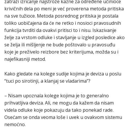
zatraži izricanje najstrože kazne za određene učinioce
krivičnih dela po meni je već proverena metoda pritiska
na sve tužioce. Metoda posrednog pritiska je postala
toliko uobičajena da će ne retko i nosioci pravosudnih
funkcija tvrditi da ovakvi pritisci to i nisu. Iskazivanje
želje za vrstom odluke i stavljanje u izgled posledice ako
se želja ili mišljenje ne bude poštovalo u pravosuđu
koje je preživelo reizbore bez kriterijuma, možda su i
najefikasniji metod.
Kako gledate na kolege sudije kojima je deviza u poslu
“tuci po sirotinji, a klanjaj se vladarima”?
– Nisam upoznala kolege kojima je to generalno
prihvatljiva deviza. Ali, ne mogu da kažem da nisam
videla odluke koje pokazuju da tako ponekad rade.
Osećam se onda veoma loše i uvek u ovakvom sistemu
nemoćno.