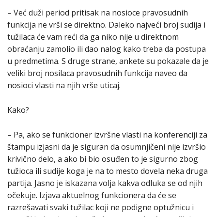
– Već duži period pritisak na nosioce pravosudnih
funkcija ne vrši se direktno. Daleko najveći broj sudija i
tužilaca će vam reći da ga niko nije u direktnom
obraćanju zamolio ili dao nalog kako treba da postupa
u predmetima. S druge strane, ankete su pokazale da je
veliki broj nosilaca pravosudnih funkcija naveo da
nosioci vlasti na njih vrše uticaj.
Kako?
– Pa, ako se funkcioner izvršne vlasti na konferenciji za
štampu izjasni da je siguran da osumnjičeni nije izvršio
krivično delo, a ako bi bio osuđen to je sigurno zbog
tužioca ili sudije koga je na to mesto dovela neka druga
partija. Jasno je iskazana volja kakva odluka se od njih
očekuje. Izjava aktuelnog funkcionera da će se
razrešavati svaki tužilac koji ne podigne optužnicu i