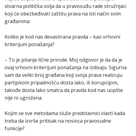
stvarna politička volja da u pravosuđu rade stručnjaci
koji će obezbeđivati zaštitu prava na isti način svim
građanima.
Koliko je kod nas devastirana pravda – kao vrhovni
kriterijum ponašanja?
– To je pitanje lične prirode. Moj odgovor je da da je
ovaj vrhovni kriterijum ponašanja na izdisaju. Sigurna
sam da veliki broj građana koji svoja prava realizuju
partijskom pripadnošću dosta lako, ili korupcijom,
takođe dosta lako smatra da pravda kod nas uopšte
nije ni ugrožena.
Kojim se sve metodama služe predstavnici vlasti kada
treba da izvrše pritisak na nosioca pravosudne
funkcije?