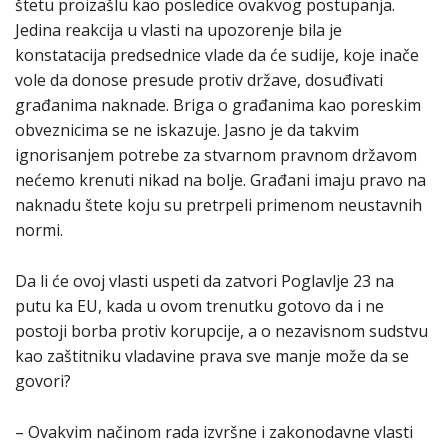
štetu proizašlu kao posledice ovakvog postupanja.
Jedina reakcija u vlasti na upozorenje bila je
konstatacija predsednice vlade da će sudije, koje inače
vole da donose presude protiv države, dosuđivati
građanima naknade. Briga o građanima kao poreskim
obveznicima se ne iskazuje. Jasno je da takvim
ignorisanjem potrebe za stvarnom pravnom državom
nećemo krenuti nikad na bolje. Građani imaju pravo na
naknadu štete koju su pretrpeli primenom neustavnih
normi.
Da li će ovoj vlasti uspeti da zatvori Poglavlje 23 na
putu ka EU, kada u ovom trenutku gotovo da i ne
postoji borba protiv korupcije, a o nezavisnom sudstvu
kao zaštitniku vladavine prava sve manje može da se
govori?
– Ovakvim načinom rada izvršne i zakonodavne vlasti