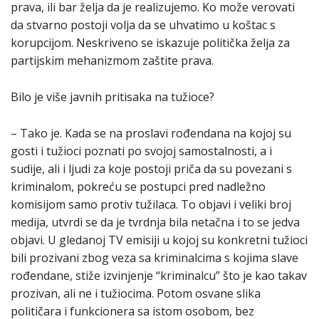
prava, ili bar želja da je realizujemo. Ko može verovati
da stvarno postoji volja da se uhvatimo u koštac s
korupcijom. Neskriveno se iskazuje politička želja za
partijskim mehanizmom zaštite prava.
Bilo je više javnih pritisaka na tužioce?
– Tako je. Kada se na proslavi rođendana na kojoj su
gosti i tužioci poznati po svojoj samostalnosti, a i
sudije, ali i ljudi za koje postoji priča da su povezani s
kriminalom, pokreću se postupci pred nadležno
komisijom samo protiv tužilaca. To objavi i veliki broj
medija, utvrdi se da je tvrdnja bila netačna i to se jedva
objavi. U gledanoj TV emisiji u kojoj su konkretni tužioci
bili prozivani zbog veza sa kriminalcima s kojima slave
rođendane, stiže izvinjenje “kriminalcu” što je kao takav
prozivan, ali ne i tužiocima. Potom osvane slika
političara i funkcionera sa istom osobom, bez