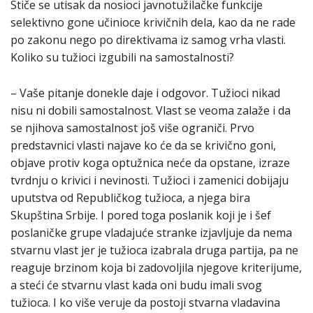
Stiče se utisak da nosioci javnotužilačke funkcije
selektivno gone učinioce krivičnih dela, kao da ne rade
po zakonu nego po direktivama iz samog vrha vlasti.
Koliko su tužioci izgubili na samostalnosti?
– Vaše pitanje donekle daje i odgovor. Tužioci nikad
nisu ni dobili samostalnost. Vlast se veoma zalaže i da
se njihova samostalnost još više ograniči. Prvo
predstavnici vlasti najave ko će da se krivično goni,
objave protiv koga optužnica neće da opstane, izraze
tvrdnju o krivici i nevinosti. Tužioci i zamenici dobijaju
uputstva od Republičkog tužioca, a njega bira
Skupština Srbije. I pored toga poslanik koji je i šef
poslaničke grupe vladajuće stranke izjavljuje da nema
stvarnu vlast jer je tužioca izabrala druga partija, pa ne
reaguje brzinom koja bi zadovoljila njegove kriterijume,
a steći će stvarnu vlast kada oni budu imali svog
tužioca. I ko više veruje da postoji stvarna vladavina