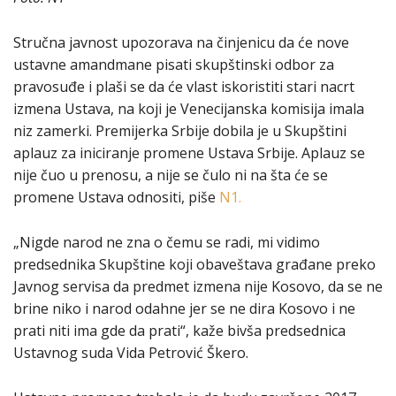
Stručna javnost upozorava na činjenicu da će nove
ustavne amandmane pisati skupštinski odbor za
pravosuđe i plaši se da će vlast iskoristiti stari nacrt
izmena Ustava, na koji je Venecijanska komisija imala
niz zamerki. Premijerka Srbije dobila je u Skupštini
aplauz za iniciranje promene Ustava Srbije. Aplauz se
nije čuo u prenosu, a nije se čulo ni na šta će se
promene Ustava odnositi, piše
N1.
„Nigde narod ne zna o čemu se radi, mi vidimo
predsednika Skupštine koji obaveštava građane preko
Javnog servisa da predmet izmena nije Kosovo, da se ne
brine niko i narod odahne jer se ne dira Kosovo i ne
prati niti ima gde da prati“, kaže bivša predsednica
Ustavnog suda Vida Petrović Škero.