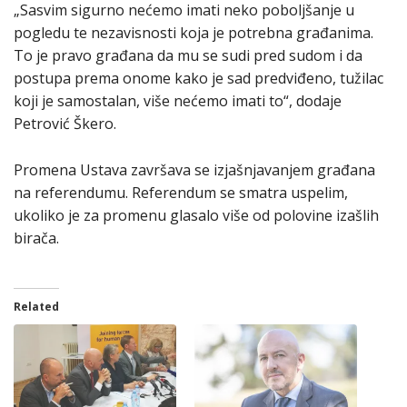
„Sasvim sigurno nećemo imati neko poboljšanje u
pogledu te nezavisnosti koja je potrebna građanima.
To je pravo građana da mu se sudi pred sudom i da
postupa prema onome kako je sad predviđeno, tužilac
koji je samostalan, više nećemo imati to“, dodaje
Petrović Škero.
Promena Ustava završava se izjašnjavanjem građana
na referendumu. Referendum se smatra uspelim,
ukoliko je za promenu glasalo više od polovine izašlih
birača.
Related