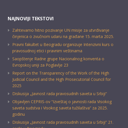
NAJNOVIJI TEKSTOVI
Zahtevamo hitno pozivanje UN misije za utvrđivanje
činjenica o zvučnom udaru na građane 15. marta 2025.
Pravni fakultet u Beogradu organizuje Intenzivni kurs o
pravosudnoj etici i pravnim veštinama
Saopštenje Radne grupe Nacionalnog konventa o
Evropskoj uniji za Poglavlje 23
Report on the Transparency of the Work of the High
Judicial Council and the High Prosecutorial Council for
2025
Diskusija „Javnost rada pravosudnih saveta u Srbiji“
Objavljen CEPRIS-ov “Izveštaj o javnosti rada Visokog
saveta sudstva i Visokog saveta tužilaštva” za 2025.
godinu
Diskusija „Javnost rada pravosudnih saveta u Srbiji” 21.