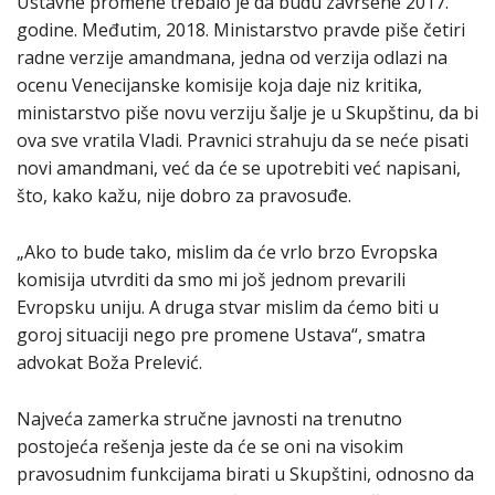
Ustavne promene trebalo je da budu završene 2017.
godine. Međutim, 2018. Ministarstvo pravde piše četiri
radne verzije amandmana, jedna od verzija odlazi na
ocenu Venecijanske komisije koja daje niz kritika,
ministarstvo piše novu verziju šalje je u Skupštinu, da bi
ova sve vratila Vladi. Pravnici strahuju da se neće pisati
novi amandmani, već da će se upotrebiti već napisani,
što, kako kažu, nije dobro za pravosuđe.
„Ako to bude tako, mislim da će vrlo brzo Evropska
komisija utvrditi da smo mi još jednom prevarili
Evropsku uniju. A druga stvar mislim da ćemo biti u
goroj situaciji nego pre promene Ustava“, smatra
advokat Boža Prelević.
Najveća zamerka stručne javnosti na trenutno
postojeća rešenja jeste da će se oni na visokim
pravosudnim funkcijama birati u Skupštini, odnosno da