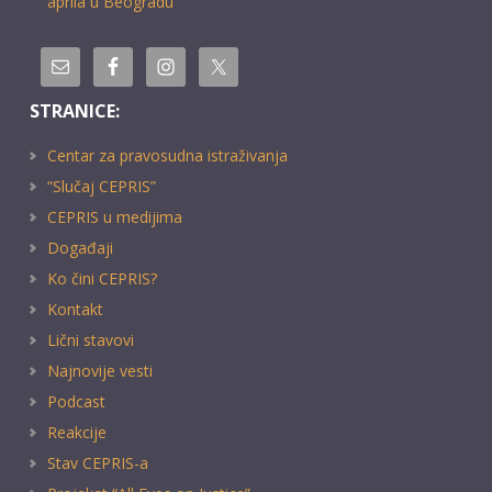
aprila u Beogradu
STRANICE:
Centar za pravosudna istraživanja
“Slučaj CEPRIS”
CEPRIS u medijima
Događaji
Ko čini CEPRIS?
Kontakt
Lični stavovi
Najnovije vesti
Podcast
Reakcije
Stav CEPRIS-a