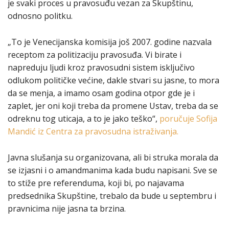
je svaki proces u pravosuđu vezan za Skupštinu,
odnosno politku.
„To je Venecijanska komisija još 2007. godine nazvala
receptom za politizaciju pravosuđa. Vi birate i
napreduju ljudi kroz pravosudni sistem isključivo
odlukom političke većine, dakle stvari su jasne, to mora
da se menja, a imamo osam godina otpor gde je i
zaplet, jer oni koji treba da promene Ustav, treba da se
odreknu tog uticaja, a to je jako teško“,
poručuje Sofija
Mandić iz Centra za pravosudna istraživanja.
Javna slušanja su organizovana, ali bi struka morala da
se izjasni i o amandmanima kada budu napisani. Sve se
to stiže pre referenduma, koji bi, po najavama
predsednika Skupštine, trebalo da bude u septembru i
pravnicima nije jasna ta brzina.