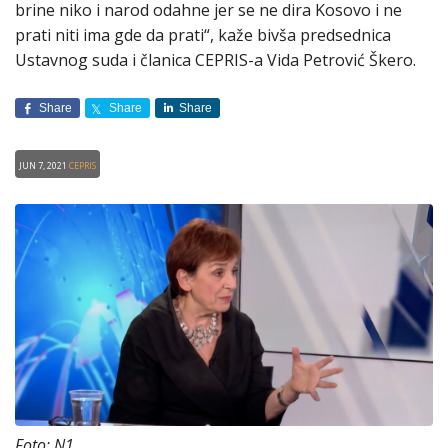
brine niko i narod odahne jer se ne dira Kosovo i ne
prati niti ima gde da prati“, kaže bivša predsednica
Ustavnog suda i članica CEPRIS-a Vida Petrović Škero.
Share
Share
Share
Jun 7, 2021
CEPRIS
Foto: N1