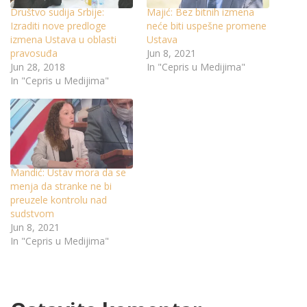
Društvo sudija Srbije:
Majić: Bez bitnih izmena
Izraditi nove predloge
neće biti uspešne promene
izmena Ustava u oblasti
Ustava
pravosuđa
Jun 8, 2021
Jun 28, 2018
In "Cepris u Medijima"
In "Cepris u Medijima"
Mandić: Ustav mora da se
menja da stranke ne bi
preuzele kontrolu nad
sudstvom
Jun 8, 2021
In "Cepris u Medijima"