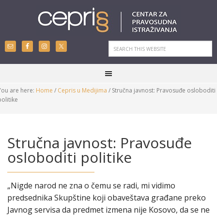
You are here:
Home
/
Cepris u Medijima
/
Stručna javnost: Pravosuđe osloboditi
politike
Stručna javnost: Pravosuđe
osloboditi politike
„Nigde narod ne zna o čemu se radi, mi vidimo
predsednika Skupštine koji obaveštava građane preko
Javnog servisa da predmet izmena nije Kosovo, da se ne