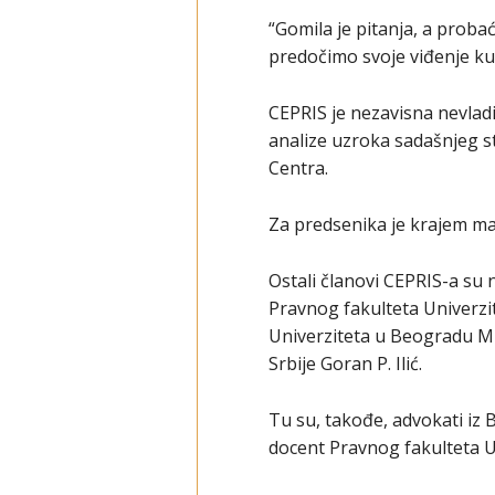
“Gomila je pitanja, a proba
predočimo svoje viđenje kuda
CEPRIS je nezavisna nevladi
analize uzroka sadašnjeg s
Centra.
Za predsenika je krajem ma
Ostali članovi CEPRIS-a su
Pravnog fakulteta Univerzi
Univerziteta u Beogradu Mio
Srbije Goran P. Ilić.
Tu su, takođe, advokati iz 
docent Pravnog fakulteta U