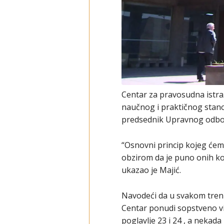
Centar za pravosudna istraž
naučnog i praktičnog stano
predsednik Upravnog odbor
“Osnovni princip kojeg ćem
obzirom da je puno onih koj
ukazao je Majić.
Navodeći da u svakom trenut
Centar ponudi sopstveno vi
poglavlje 23 i 24 , a nekada 