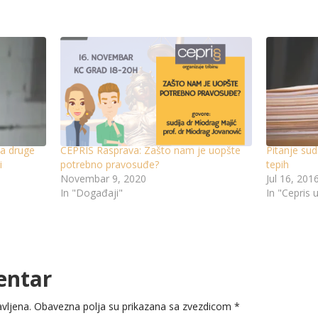
da druge
CEPRIS Rasprava: Zašto nam je uopšte
Pitanje su
i
potrebno pravosuđe?
tepih
Novembar 9, 2020
Jul 16, 201
In "Događaji"
In "Cepris 
entar
vljena.
Obavezna polja su prikazana sa zvezdicom
*