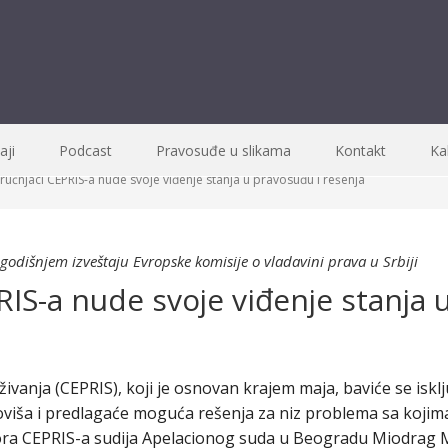
ji
Podcast
Pravosuđe u slikama
Kontakt
Ka
ručnjaci CEPRIS-a nude svoje viđenje stanja u pravosuđu i rešenja
godišnjem izveštaju Evropske komisije o vladavini prava u Srbiji
RIS-a nude svoje viđenje stanja 
ivanja (CEPRIS), koji je osnovan krajem maja, baviće se isk
viša i predlagaće moguća rešenja za niz problema sa kojima
a CEPRIS-a sudija Apelacionog suda u Beogradu Miodrag M