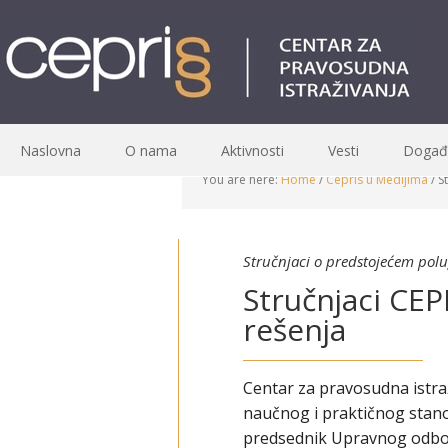
Naslovna
O nama
Aktivnosti
Vesti
Događa
You are here:
Home
/
Cepris u Medijima
/
St
Stručnjaci o predstojećem polu
Stručnjaci CEP
rešenja
Centar za pravosudna istraž
naučnog i praktičnog stano
predsednik Upravnog odbor