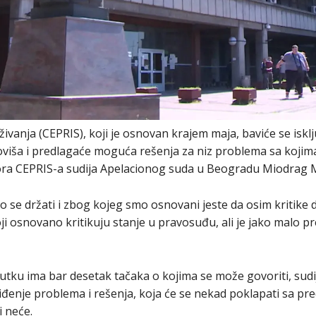
ivanja (CEPRIS), koji je osnovan krajem maja, baviće se isk
viša i predlagaće moguća rešenja za niz problema sa kojima
a CEPRIS-a sudija Apelacionog suda u Beogradu Miodrag M
o se držati i zbog kojeg smo osnovani jeste da osim kritike
i osnovano kritikuju stanje u pravosuđu, ali je jako malo pr
ku ima bar desetak tačaka o kojima se može govoriti, sudija
đenje problema i rešenja, koja će se nekad poklapati sa pre
i neće.