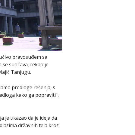
ljučivo pravosuđem sa
 se suočava, rekao je
ajić Tanjugu.
 damo predloge rešenja, s
edloga kako ga popraviti”,
 je ukazao da je ideja da
dlazima državnih tela kroz