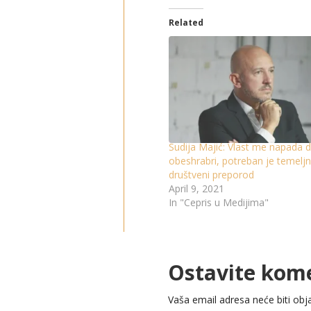
Related
Sudija Majić: Vlast me napada 
obeshrabri, potreban je temeljn
društveni preporod
April 9, 2021
In "Cepris u Medijima"
Ostavite kom
Vaša email adresa neće biti obja