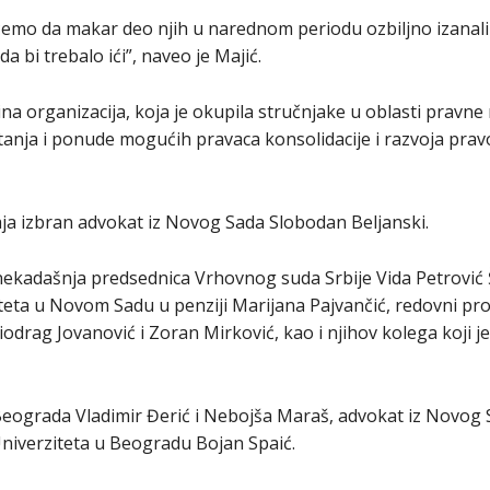
ćemo da makar deo njih u narednom periodu ozbiljno izanaliz
 bi trebalo ići”, naveo je Majić.
na organizacija, koja je okupila stručnjake u oblasti pravne 
tanja i ponude mogućih pravaca konsolidacije i razvoja prav
ja izbran advokat iz Novog Sada Slobodan Beljanski.
 nekadašnja predsednica Vrhovnog suda Srbije Vida Petrović
teta u Novom Sadu u penziji Marijana Pajvančić, redovni pr
drag Jovanović i Zoran Mirković, kao i njihov kolega koji j
Beograda Vladimir Đerić i Nebojša Maraš, advokat iz Novog S
niverziteta u Beogradu Bojan Spaić.