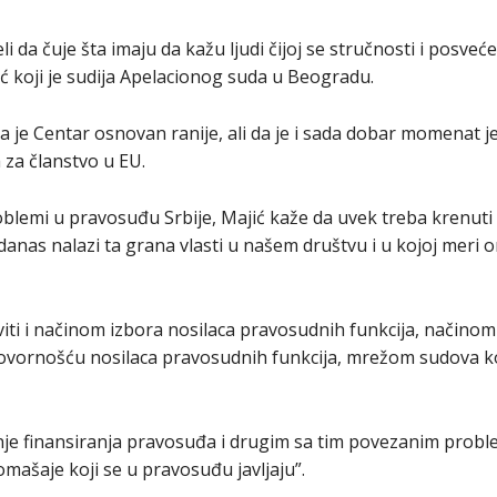
li da čuje šta imaju da kažu ljudi čijoj se stručnosti i posveć
jić koji je sudija Apelacionog suda u Beogradu.
da je Centar osnovan ranije, ali da je i sada dobar momenat j
 za članstvo u EU.
roblemi u pravosuđu Srbije, Majić kaže da uvek treba krenut
danas nalazi ta grana vlasti u našem društvu i u kojoj meri 
ti i načinom izbora nosilaca pravosudnih funkcija, načinom 
vornošću nosilaca pravosudnih funkcija, mrežom sudova koja
je finansiranja pravosuđa i drugim sa tim povezanim probl
omašaje koji se u pravosuđu javljaju”.