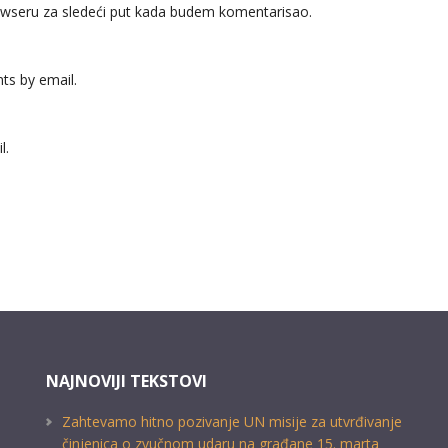
wseru za sledeći put kada budem komentarisao.
ts by email.
l.
NAJNOVIJI TEKSTOVI
Zahtevamo hitno pozivanje UN misije za utvrđivanje
činjenica o zvučnom udaru na građane 15. marta