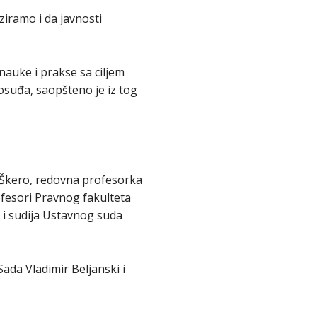
iramo i da javnosti
nauke i prakse sa ciljem
osuđa, saopšteno je iz tog
 Škero, redovna profesorka
ofesori Pravnog fakulteta
e i sudija Ustavnog suda
ada Vladimir Beljanski i