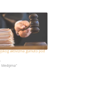
dijskog aktivizma gurnuto pod
6
u Medijima"