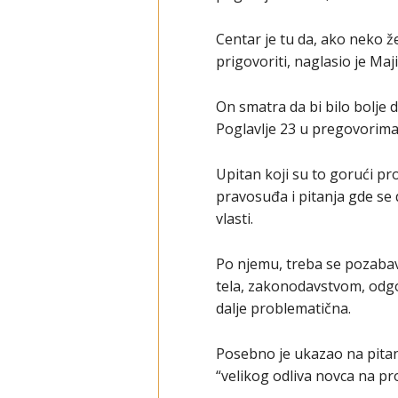
Centar je tu da, ako neko že
prigovoriti, naglasio je Ma
On smatra da bi bilo bolje 
Poglavlje 23 u pregovorima
Upitan koji su to gorući p
pravosuđa i pitanja gde se 
vlasti.
Po njemu, treba se pozabavi
tela, zakonodavstvom, odgo
dalje problematična.
Posebno je ukazao na pitan
“velikog odliva novca na pr