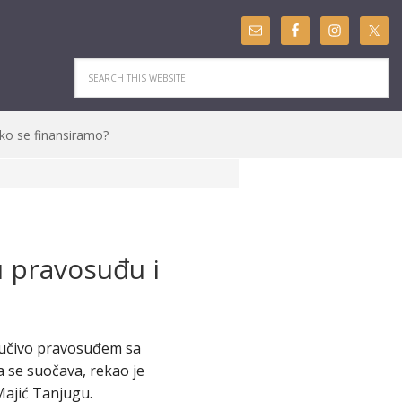
ko se finansiramo?
u pravosuđu i
ljučivo pravosuđem sa
 se suočava, rekao je
ajić Tanjugu.