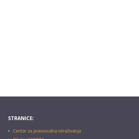
STRANICE:
Centar za pravosudna istraživanja