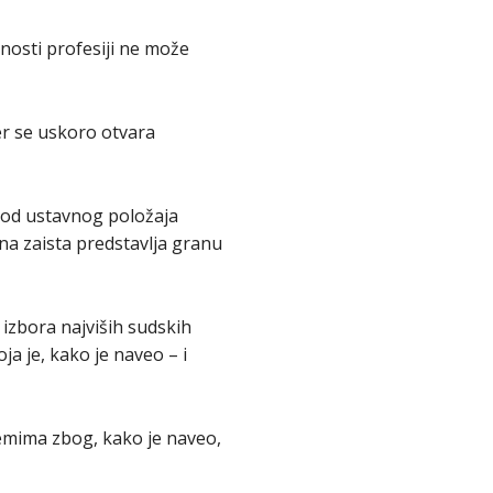
enosti profesiji ne može
er se uskoro otvara
i od ustavnog položaja
ona zaista predstavlja granu
izbora najviših sudskih
 je, kako je naveo – i
emima zbog, kako je naveo,