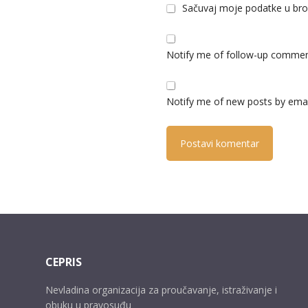
Sačuvaj moje podatke u bro
Notify me of follow-up commen
Notify me of new posts by emai
CEPRIS
Nevladina organizacija za proučavanje, istraživanje i
obuku u pravosuđu