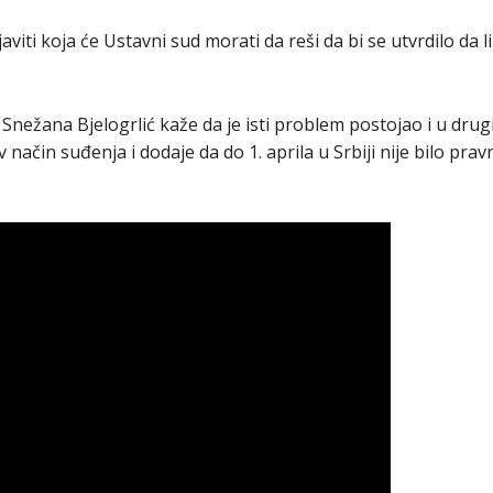
javiti koja će Ustavni sud morati da reši da bi se utvrdilo da 
 Snežana Bjelogrlić kaže da je isti problem postojao i u dr
 način suđenja i dodaje da do 1. aprila u Srbiji nije bilo pr