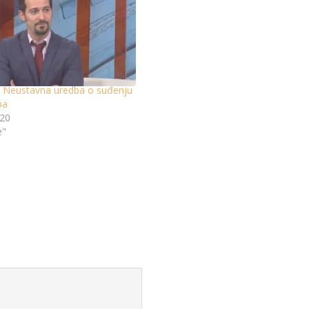
: Neustavna uredba o suđenju
pa
020
e"