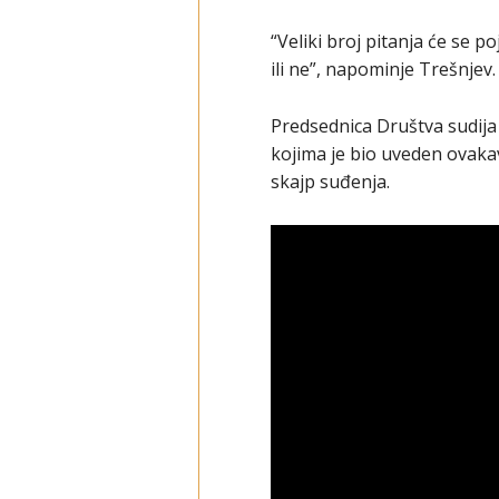
“Veliki broj pitanja će se po
ili ne”, napominje Trešnjev.
Predsednica Društva sudija
kojima je bio uveden ovakav
skajp suđenja.