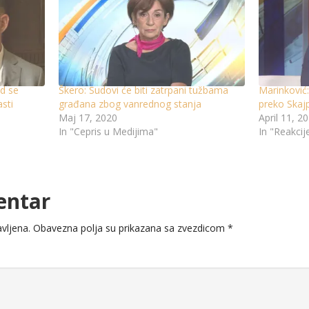
ud se
Škero: Sudovi će biti zatrpani tužbama
Marinković
sti
građana zbog vanrednog stanja
preko Skaj
Maj 17, 2020
April 11, 2
In "Cepris u Medijima"
In "Reakcij
entar
vljena.
Obavezna polja su prikazana sa zvezdicom
*