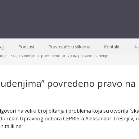
ji
Podcast
Pravosuđe u slikama
Kontakt
Ka
dije: “Skajp suđenjima” povređeno pravo na pravično suđenje
 suđenjima” povređeno pravo na
govori na veliki broj pitanja i problema koja su otvorila “sk
du i član Upravnog odbora CEPRIS-a Aleksandar Trešnjev, i i
ita ili ne.