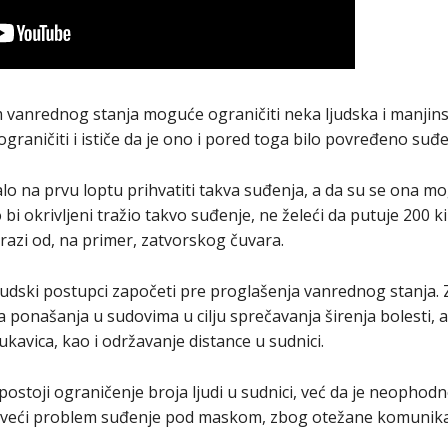
 vanrednog stanja moguće ograničiti neka ljudska i manjinsk
raničiti i ističe da je ono i pored toga bilo povređeno su
alo na prvu loptu prihvatiti takva suđenja, a da su se ona mo
ko bi okrivljeni tražio takvo suđenje, ne želeći da putuje 200 
arazi od, na primer, zatvorskog čuvara.
 sudski postupci započeti pre proglašenja vanrednog stanja
a ponašanja u sudovima u cilju sprečavanja širenja bolesti, 
ukavica, kao i održavanje distance u sudnici.
postoji ograničenje broja ljudi u sudnici, već da je neopho
najveći problem suđenje pod maskom, zbog otežane komunikac