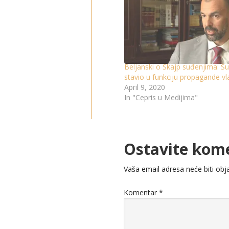
Beljanski o Skajp suđenjima: S
stavio u funkciju propagande vla
April 9, 2020
In "Cepris u Medijima"
Ostavite kom
Vaša email adresa neće biti obja
Komentar
*