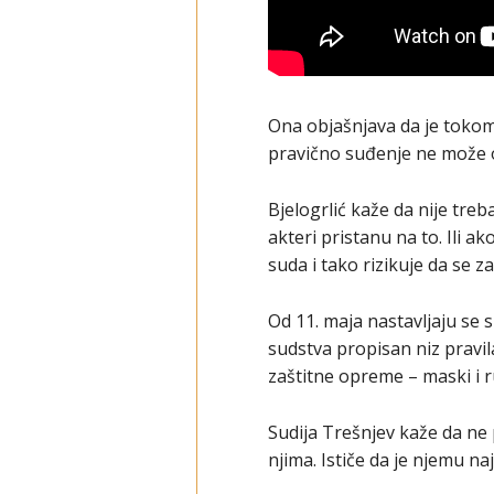
Ona objašnjava da je tokom
pravično suđenje ne može og
Bjelogrlić kaže da nije treb
akteri pristanu na to. Ili a
suda i tako rizikuje da se z
Od 11. maja nastavljaju se
sudstva propisan niz pravil
zaštitne opreme – maski i r
Sudija Trešnjev kaže da ne 
njima. Ističe da je njemu 