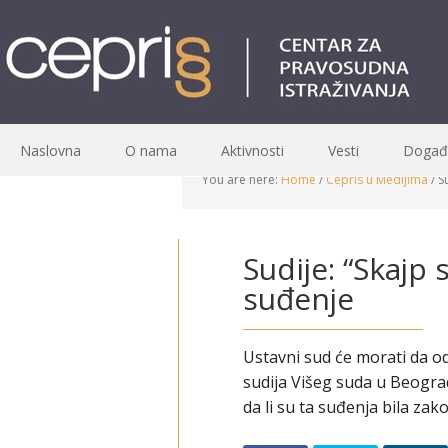
Naslovna
O nama
Aktivnosti
Vesti
Događa
You are here:
Home
/
Cepris u Medijima
/
Su
Sudije: “Skajp
suđenje
Ustavni sud će morati da od
sudija Višeg suda u Beogra
da li su ta suđenja bila zakon