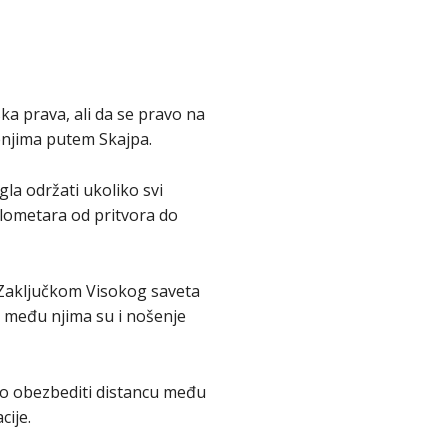
a prava, ali da se pravo na
đenjima putem Skajpa.
gla održati ukoliko svi
kilometara od pritvora do
. Zaključkom Visokog saveta
a među njima su i nošenje
dno obezbediti distancu među
ije.