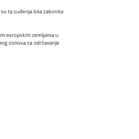
li su ta suđenja bila zakonita
ugim evropskim zemljama u
avnog osnova za održavanje