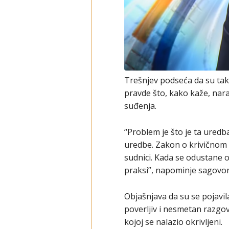
Trešnjev podseća da su ta
pravde što, kako kaže, nara
suđenja.
“Problem je što je ta ured
uredbe. Zakon o krivičnom 
sudnici. Kada se odustane o
praksi”, napominje sagovo
Objašnjava da su se pojavila
poverljiv i nesmetan razgovo
kojoj se nalazio okrivljeni.