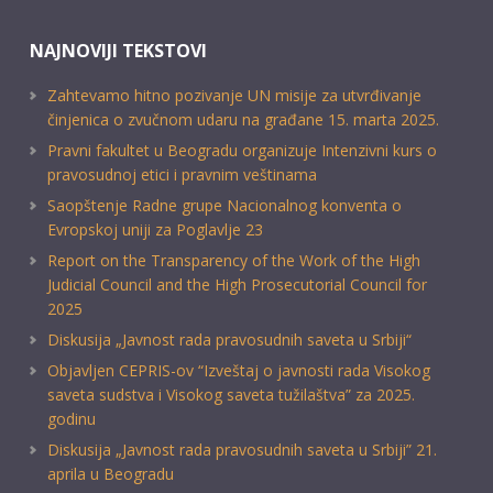
NAJNOVIJI TEKSTOVI
Zahtevamo hitno pozivanje UN misije za utvrđivanje
činjenica o zvučnom udaru na građane 15. marta 2025.
Pravni fakultet u Beogradu organizuje Intenzivni kurs o
pravosudnoj etici i pravnim veštinama
Saopštenje Radne grupe Nacionalnog konventa o
Evropskoj uniji za Poglavlje 23
Report on the Transparency of the Work of the High
Judicial Council and the High Prosecutorial Council for
2025
Diskusija „Javnost rada pravosudnih saveta u Srbiji“
Objavljen CEPRIS-ov “Izveštaj o javnosti rada Visokog
saveta sudstva i Visokog saveta tužilaštva” za 2025.
godinu
Diskusija „Javnost rada pravosudnih saveta u Srbiji” 21.
aprila u Beogradu