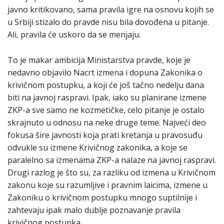
javno kritikovano, sama pravila igre na osnovu kojih se
u Srbiji stizalo do pravde nisu bila dovođena u pitanje.
Ali, pravila će uskoro da se menjaju.
To je makar ambicija Ministarstva pravde, koje je
nedavno objavilo Nacrt izmena i dopuna Zakonika o
krivičnom postupku, a koji će još tačno nedelju dana
biti na javnoj raspravi. Ipak, iako su planirane izmene
ZKP-a sve samo ne kozmetičke, celo pitanje je ostalo
skrajnuto u odnosu na neke druge teme. Najveći deo
fokusa šire javnosti koja prati kretanja u pravosuđu
odvukle su izmene Krivičnog zakonika, a koje se
paralelno sa izmenama ZKP-a nalaze na javnoj raspravi.
Drugi razlog je što su, za razliku od izmena u Krivičnom
zakonu koje su razumljive i pravnim laicima, izmene u
Zakoniku o krivičnom postupku mnogo suptilnije i
zahtevaju ipak malo dublje poznavanje pravila
krivičnog postupka.