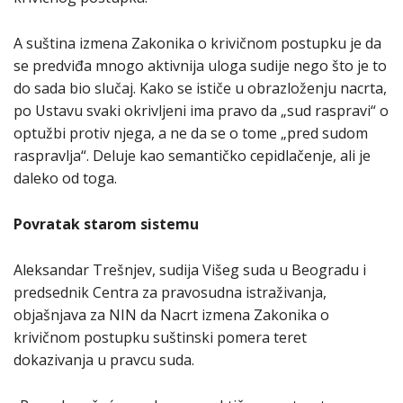
A suština izmena Zakonika o krivičnom postupku je da
se predviđa mnogo aktivnija uloga sudije nego što je to
do sada bio slučaj. Kako se ističe u obrazloženju nacrta,
po Ustavu svaki okrivljeni ima pravo da „sud raspravi“ o
optužbi protiv njega, a ne da se o tome „pred sudom
raspravlja“. Deluje kao semantičko cepidlačenje, ali je
daleko od toga.
Povratak starom sistemu
Aleksandar Trešnjev, sudija Višeg suda u Beogradu i
predsednik Centra za pravosudna istraživanja,
objašnjava za NIN da Nacrt izmena Zakonika o
krivičnom postupku suštinski pomera teret
dokazivanja u pravcu suda.