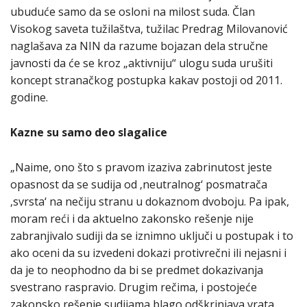
ubuduće samo da se osloni na milost suda. Član
Visokog saveta tužilaštva, tužilac Predrag Milovanović
naglašava za NIN da razume bojazan dela stručne
javnosti da će se kroz „aktivniju“ ulogu suda urušiti
koncept stranačkog postupka kakav postoji od 2011.
godine.
Kazne su samo deo slagalice
„Naime, ono što s pravom izaziva zabrinutost jeste
opasnost da se sudija od ‚neutralnog‘ posmatrača
‚svrsta‘ na nečiju stranu u dokaznom dvoboju. Pa ipak,
moram reći i da aktuelno zakonsko rešenje nije
zabranjivalo sudiji da se iznimno uključi u postupak i to
ako oceni da su izvedeni dokazi protivrečni ili nejasni i
da je to neophodno da bi se predmet dokazivanja
svestrano raspravio. Drugim rečima, i postojeće
zakonsko rešenje sudijama blago odškrinjava vrata