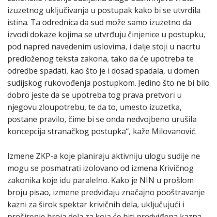
izuzetnog uključivanja u postupak kako bi se utvrdila
istina. Ta odrednica da sud može samo izuzetno da
izvodi dokaze kojima se utvrđuju činjenice u postupku,
pod napred navedenim uslovima, i dalje stoji u nacrtu
predloženog teksta zakona, tako da će upotreba te
odredbe spadati, kao što je i dosad spadala, u domen
sudijskog rukovođenja postupkom. Jedino što ne bi bilo
dobro jeste da se upotreba tog prava pretvori u
njegovu zloupotrebu, te da to, umesto izuzetka,
postane pravilo, čime bi se onda nedvojbeno urušila
koncepcija stranačkog postupka“, kaže Milovanović.
Izmene ZKP-a koje planiraju aktivniju ulogu sudije ne
mogu se posmatrati izolovano od izmena Krivičnog
zakonika koje idu paralelno. Kako je NIN u prošlom
broju pisao, izmene predviđaju značajno pooštravanje
kazni za širok spektar krivičnih dela, uključujući i
proširenje broja dela za koja će biti predviđena kazna