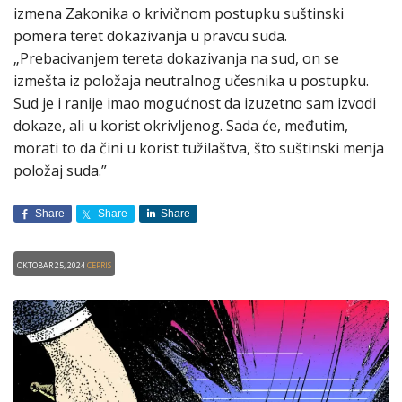
izmena Zakonika o krivičnom postupku suštinski
pomera teret dokazivanja u pravcu suda.
„Prebacivanjem tereta dokazivanja na sud, on se
izmešta iz položaja neutralnog učesnika u postupku.
Sud je i ranije imao mogućnost da izuzetno sam izvodi
dokaze, ali u korist okrivljenog. Sada će, međutim,
morati to da čini u korist tužilaštva, što suštinski menja
položaj suda.”
Share
Share
Share
Oktobar 25, 2024
CEPRIS