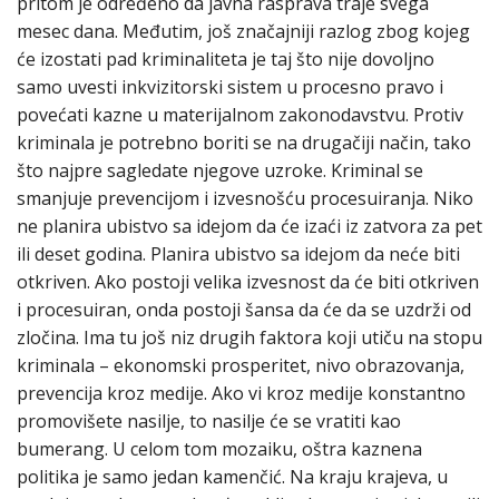
pritom je određeno da javna rasprava traje svega
mesec dana. Međutim, još značajniji razlog zbog kojeg
će izostati pad kriminaliteta je taj što nije dovoljno
samo uvesti inkvizitorski sistem u procesno pravo i
povećati kazne u materijalnom zakonodavstvu. Protiv
kriminala je potrebno boriti se na drugačiji način, tako
što najpre sagledate njegove uzroke. Kriminal se
smanjuje prevencijom i izvesnošću procesuiranja. Niko
ne planira ubistvo sa idejom da će izaći iz zatvora za pet
ili deset godina. Planira ubistvo sa idejom da neće biti
otkriven. Ako postoji velika izvesnost da će biti otkriven
i procesuiran, onda postoji šansa da će da se uzdrži od
zločina. Ima tu još niz drugih faktora koji utiču na stopu
kriminala – ekonomski prosperitet, nivo obrazovanja,
prevencija kroz medije. Ako vi kroz medije konstantno
promovišete nasilje, to nasilje će se vratiti kao
bumerang. U celom tom mozaiku, oštra kaznena
politika je samo jedan kamenčić. Na kraju krajeva, u