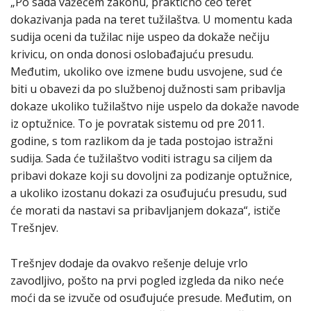
„Po sada važećem zakonu, praktično ceo teret
dokazivanja pada na teret tužilaštva. U momentu kada
sudija oceni da tužilac nije uspeo da dokaže nečiju
krivicu, on onda donosi oslobađajuću presudu.
Međutim, ukoliko ove izmene budu usvojene, sud će
biti u obavezi da po službenoj dužnosti sam pribavlja
dokaze ukoliko tužilaštvo nije uspelo da dokaže navode
iz optužnice. To je povratak sistemu od pre 2011.
godine, s tom razlikom da je tada postojao istražni
sudija. Sada će tužilaštvo voditi istragu sa ciljem da
pribavi dokaze koji su dovoljni za podizanje optužnice,
a ukoliko izostanu dokazi za osuđujuću presudu, sud
će morati da nastavi sa pribavljanjem dokaza“, ističe
Trešnjev.
Trešnjev dodaje da ovakvo rešenje deluje vrlo
zavodljivo, pošto na prvi pogled izgleda da niko neće
moći da se izvuče od osuđujuće presude. Međutim, on