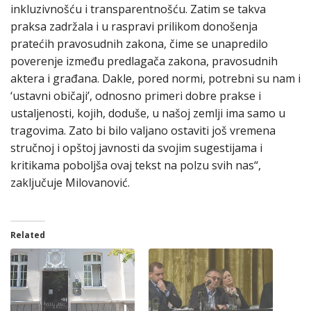
inkluzivnošću i transparentnošću. Zatim se takva
praksa zadržala i u raspravi prilikom donošenja
pratećih pravosudnih zakona, čime se unapredilo
poverenje između predlagača zakona, pravosudnih
aktera i građana. Dakle, pored normi, potrebni su nam i
‘ustavni običaji’, odnosno primeri dobre prakse i
ustaljenosti, kojih, doduše, u našoj zemlji ima samo u
tragovima. Zato bi bilo valjano ostaviti još vremena
stručnoj i opštoj javnosti da svojim sugestijama i
kritikama poboljša ovaj tekst na polzu svih nas“,
zaključuje Milovanović.
Related