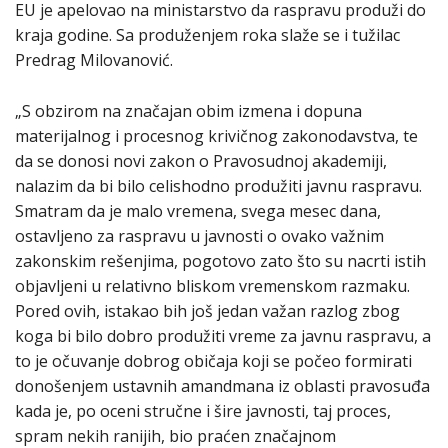
EU je apelovao na ministarstvo da raspravu produži do
kraja godine. Sa produženjem roka slaže se i tužilac
Predrag Milovanović.
„S obzirom na značajan obim izmena i dopuna
materijalnog i procesnog krivičnog zakonodavstva, te
da se donosi novi zakon o Pravosudnoj akademiji,
nalazim da bi bilo celishodno produžiti javnu raspravu.
Smatram da je malo vremena, svega mesec dana,
ostavljeno za raspravu u javnosti o ovako važnim
zakonskim rešenjima, pogotovo zato što su nacrti istih
objavljeni u relativno bliskom vremenskom razmaku.
Pored ovih, istakao bih još jedan važan razlog zbog
koga bi bilo dobro produžiti vreme za javnu raspravu, a
to je očuvanje dobrog običaja koji se počeo formirati
donošenjem ustavnih amandmana iz oblasti pravosuđa
kada je, po oceni stručne i šire javnosti, taj proces,
spram nekih ranijih, bio praćen značajnom