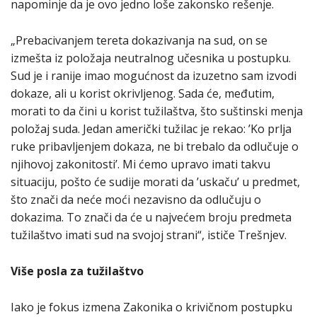
napominje da je ovo jedno loše zakonsko rešenje.
„Prebacivanjem tereta dokazivanja na sud, on se
izmešta iz položaja neutralnog učesnika u postupku.
Sud je i ranije imao mogućnost da izuzetno sam izvodi
dokaze, ali u korist okrivljenog. Sada će, međutim,
morati to da čini u korist tužilaštva, što suštinski menja
položaj suda. Jedan američki tužilac je rekao: ’Ko prlja
ruke pribavljenjem dokaza, ne bi trebalo da odlučuje o
njihovoj zakonitosti’. Mi ćemo upravo imati takvu
situaciju, pošto će sudije morati da ’uskaču’ u predmet,
što znači da neće moći nezavisno da odlučuju o
dokazima. To znači da će u najvećem broju predmeta
tužilaštvo imati sud na svojoj strani“, ističe Trešnjev.
Više posla za tužilaštvo
Iako je fokus izmena Zakonika o krivičnom postupku