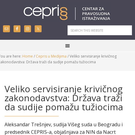
You are here:
Home
/
Cepris u Medijima
/
Veliko servisiranje krivičnog
zakonodavstva: Država traži da sudije pomažu tužiocima
Veliko servisiranje krivičnog
zakonodavstva: Država traži
da sudije pomažu tužiocima
Aleksandar Trešnjev, sudija Višeg suda u Beogradu i
predsednik CEPRIS-a, objašnjava za NIN da Nacrt