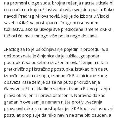
na promeni uloge suda, brojna rešenja nacrta uticala bi
i na način na koji tužilaštvo obavlja svoj deo posla. Kako
navodi Predrag Milovanović, koji je do izbora u Visoki
savet tužilaštva postupao u Drugom osnovnom
tužilaštvu, ako se usvoje sve predložene izmene ZKP-a,
tužioci će imati mnogo više posla nego do sada.
„Razlog za to je usložnjavanje pojedinih procedura, a
opštepoznata je činjenica da je tužilac ‚gospodar
postupka‘, sa posebno izraženim ovlašćenjima u fazi
pretkrivičnog i istražnog postupka. Istakao bih da su,
između ostalih razloga, izmene ZKP-a inicirane zbog
obaveza naše zemlje da se na putu pridruživanja
članstvu u EU uskladimo sa direktivama EU po pitanju
prava okrivljenih i prava oštećenih. Naravno da kao
građanin ove zemlje nemam ništa protiv uvećanja
prava ovih aktera u postupku, jer ZKP kao svoj osnovni
postulat propisuje da niko nevin ne sme biti osuđen, a