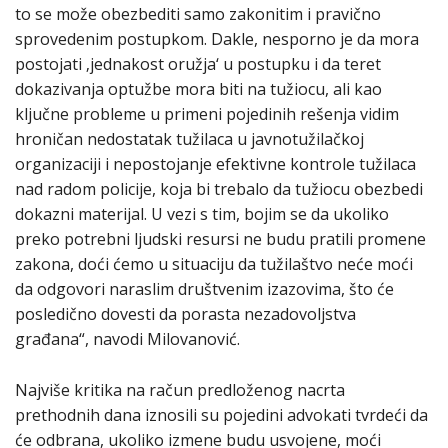
to se može obezbediti samo zakonitim i pravično
sprovedenim postupkom. Dakle, nesporno je da mora
postojati ‚jednakost oružja‘ u postupku i da teret
dokazivanja optužbe mora biti na tužiocu, ali kao
ključne probleme u primeni pojedinih rešenja vidim
hroničan nedostatak tužilaca u javnotužilačkoj
organizaciji i nepostojanje efektivne kontrole tužilaca
nad radom policije, koja bi trebalo da tužiocu obezbedi
dokazni materijal. U vezi s tim, bojim se da ukoliko
preko potrebni ljudski resursi ne budu pratili promene
zakona, doći ćemo u situaciju da tužilaštvo neće moći
da odgovori naraslim društvenim izazovima, što će
posledično dovesti da porasta nezadovoljstva
građana“, navodi Milovanović.
Najviše kritika na račun predloženog nacrta
prethodnih dana iznosili su pojedini advokati tvrdeći da
će odbrana, ukoliko izmene budu usvojene, moći