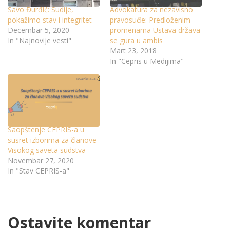
Savo Đurđić: Sudije,
Advokatura za nezavisno
pokažimo stav i integritet
pravosuđe: Predloženim
Decembar 5, 2020
promenama Ustava država
In "Najnovije vesti"
se gura u ambis
Mart 23, 2018
In "Cepris u Medijima"
Saopštenje CEPRIS-a u
susret izborima za članove
Visokog saveta sudstva
Novembar 27, 2020
In "Stav CEPRIS-a"
Ostavite komentar