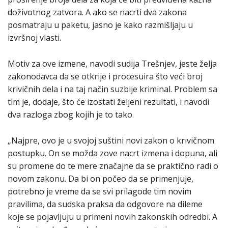
doživotnog zatvora. A ako se nacrti dva zakona
posmatraju u paketu, jasno je kako razmišljaju u
izvršnoj vlasti.
Motiv za ove izmene, navodi sudija Trešnjev, jeste želja
zakonodavca da se otkrije i procesuira što veći broj
krivičnih dela i na taj način suzbije kriminal. Problem sa
tim je, dodaje, što će izostati željeni rezultati, i navodi
dva razloga zbog kojih je to tako.
„Najpre, ovo je u svojoj suštini novi zakon o krivičnom
postupku. On se možda zove nacrt izmena i dopuna, ali
su promene do te mere značajne da se praktično radi o
novom zakonu. Da bi on počeo da se primenjuje,
potrebno je vreme da se svi prilagode tim novim
pravilima, da sudska praksa da odgovore na dileme
koje se pojavljuju u primeni novih zakonskih odredbi. A