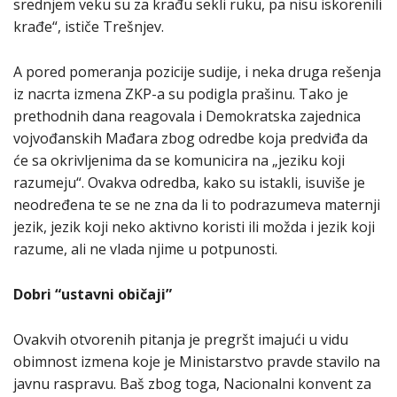
srednjem veku su za krađu sekli ruku, pa nisu iskorenili
krađe“, ističe Trešnjev.
A pored pomeranja pozicije sudije, i neka druga rešenja
iz nacrta izmena ZKP-a su podigla prašinu. Tako je
prethodnih dana reagovala i Demokratska zajednica
vojvođanskih Mađara zbog odredbe koja predviđa da
će sa okrivljenima da se komunicira na „jeziku koji
razumeju“. Ovakva odredba, kako su istakli, isuviše je
neodređena te se ne zna da li to podrazumeva maternji
jezik, jezik koji neko aktivno koristi ili možda i jezik koji
razume, ali ne vlada njime u potpunosti.
Dobri “ustavni običaji”
Ovakvih otvorenih pitanja je pregršt imajući u vidu
obimnost izmena koje je Ministarstvo pravde stavilo na
javnu raspravu. Baš zbog toga, Nacionalni konvent za