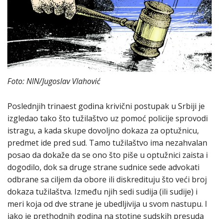
Foto: NIN/Jugoslav Vlahović
Poslednjih trinaest godina krivični postupak u Srbiji je
izgledao tako što tužilaštvo uz pomoć policije sprovodi
istragu, a kada skupe dovoljno dokaza za optužnicu,
predmet ide pred sud. Tamo tužilaštvo ima nezahvalan
posao da dokaže da se ono što piše u optužnici zaista i
dogodilo, dok sa druge strane sudnice sede advokati
odbrane sa ciljem da obore ili diskredituju što veći broj
dokaza tužilaštva. Između njih sedi sudija (ili sudije) i
meri koja od dve strane je ubedljivija u svom nastupu. I
iako je prethodnih godina na stotine sudskih presuda