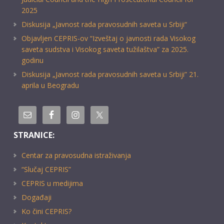
2025
Diskusija „Javnost rada pravosudnih saveta u Srbiji“
Objavljen CEPRIS-ov “Izveštaj o javnosti rada Visokog
saveta sudstva i Visokog saveta tužilaštva” za 2025.
godinu
Diskusija „Javnost rada pravosudnih saveta u Srbiji” 21.
aprila u Beogradu
STRANICE:
Centar za pravosudna istraživanja
“Slučaj CEPRIS”
CEPRIS u medijima
Događaji
Ko čini CEPRIS?