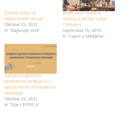
Zaštita sudija od
Visoki savet sudstva
neprimerenih uticaja
odlučio u slučaju sudije
Oktobar 25, 2022
Trešnjeva
In "Najnovije vesti"
Septembar 16, 2016
In "Cepris u Medijima"
Sudijama ugrožena
bezbednost tvrdnjama o
opozicionom i kriminalnom
delovanju
Oktobar 25, 2021
In "Stav CEPRIS-a"