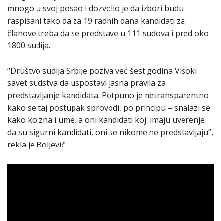
mnogo u svoj posao i dozvolio je da izbori budu
raspisani tako da za 19 radnih dana kandidati za
članove treba da se predstave u 111 sudova i pred oko
1800 sudija.
“Društvo sudija Srbije poziva već šest godina Visoki
savet sudstva da uspostavi jasna pravila za
predstavljanje kandidata. Potpuno je netransparentno
kako se taj postupak sprovodi, po principu – snalazi se
kako ko zna i ume, a oni kandidati koji imaju uverenje
da su sigurni kandidati, oni se nikome ne predstavljaju”,
rekla je Boljević.