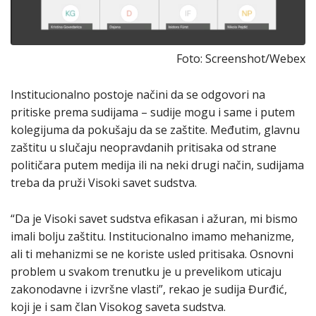
Foto: Screenshot/Webex
Institucionalno postoje načini da se odgovori na
pritiske prema sudijama – sudije mogu i same i putem
kolegijuma da pokušaju da se zaštite. Međutim, glavnu
zaštitu u slučaju neopravdanih pritisaka od strane
političara putem medija ili na neki drugi način, sudijama
treba da pruži Visoki savet sudstva.
“Da je Visoki savet sudstva efikasan i ažuran, mi bismo
imali bolju zaštitu. Institucionalno imamo mehanizme,
ali ti mehanizmi se ne koriste usled pritisaka. Osnovni
problem u svakom trenutku je u prevelikom uticaju
zakonodavne i izvršne vlasti”, rekao je sudija Đurđić,
koji je i sam član Visokog saveta sudstva.