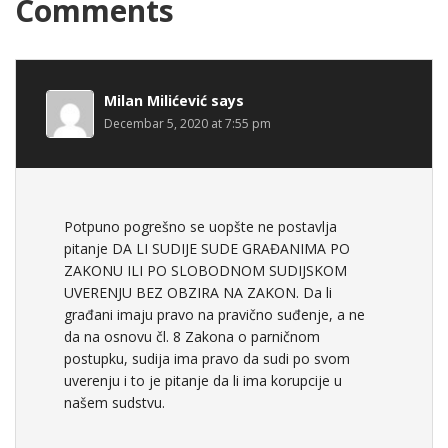
Comments
Milan Milićević
says
Decembar 5, 2020 at 7:55 pm
Potpuno pogrešno se uopšte ne postavlja
pitanje DA LI SUDIJE SUDE GRAĐANIMA PO
ZAKONU ILI PO SLOBODNOM SUDIJSKOM
UVERENJU BEZ OBZIRA NA ZAKON. Da li
građani imaju pravo na pravično suđenje, a ne
da na osnovu čl. 8 Zakona o parničnom
postupku, sudija ima pravo da sudi po svom
uverenju i to je pitanje da li ima korupcije u
našem sudstvu.