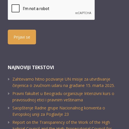
Prijavi se
NAJNOVIJI TEKSTOVI
Zahtevamo hitno pozivanje UN misije za utvrđivanje
činjenica o zvučnom udaru na građane 15. marta 2025.
Pravni fakultet u Beogradu organizuje Intenzivni kurs o
pravosudnoj etici i pravnim veštinama
Saopštenje Radne grupe Nacionalnog konventa o
Evropskoj uniji za Poglavlje 23
Report on the Transparency of the Work of the High
Judicial Council and the High Prosecutorial Council for