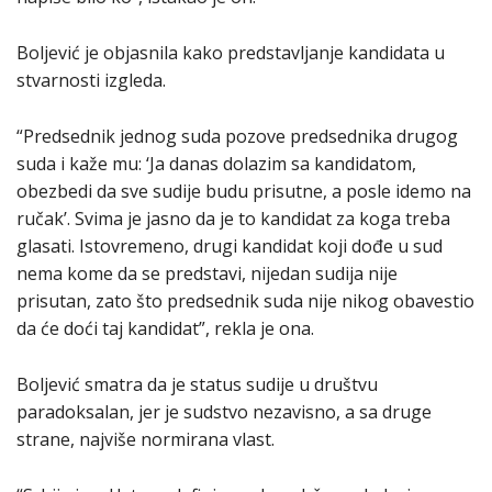
Boljević je objasnila kako predstavljanje kandidata u
stvarnosti izgleda.
“Predsednik jednog suda pozove predsednika drugog
suda i kaže mu: ‘Ja danas dolazim sa kandidatom,
obezbedi da sve sudije budu prisutne, a posle idemo na
ručak’. Svima je jasno da je to kandidat za koga treba
glasati. Istovremeno, drugi kandidat koji dođe u sud
nema kome da se predstavi, nijedan sudija nije
prisutan, zato što predsednik suda nije nikog obavestio
da će doći taj kandidat”, rekla je ona.
Boljević smatra da je status sudije u društvu
paradoksalan, jer je sudstvo nezavisno, a sa druge
strane, najviše normirana vlast.