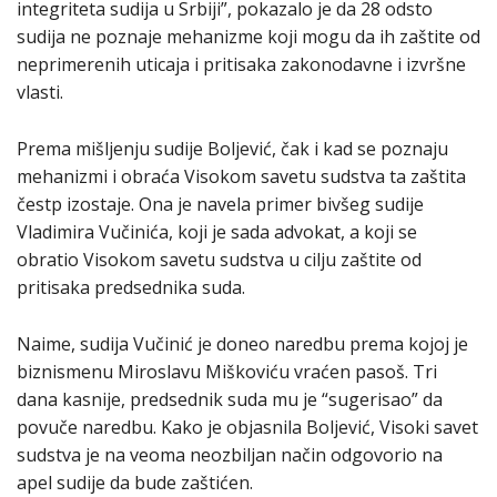
integriteta sudija u Srbiji”, pokazalo je da 28 odsto
sudija ne poznaje mehanizme koji mogu da ih zaštite od
neprimerenih uticaja i pritisaka zakonodavne i izvršne
vlasti.
Prema mišljenju sudije Boljević, čak i kad se poznaju
mehanizmi i obraća Visokom savetu sudstva ta zaštita
čestp izostaje. Ona je navela primer bivšeg sudije
Vladimira Vučinića, koji je sada advokat, a koji se
obratio Visokom savetu sudstva u cilju zaštite od
pritisaka predsednika suda.
Naime, sudija Vučinić je doneo naredbu prema kojoj je
biznismenu Miroslavu Miškoviću vraćen pasoš. Tri
dana kasnije, predsednik suda mu je “sugerisao” da
povuče naredbu. Kako je objasnila Boljević, Visoki savet
sudstva je na veoma neozbiljan način odgovorio na
apel sudije da bude zaštićen.