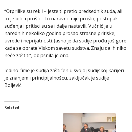
“Otprilike su rekli – jeste ti pretio predsednik suda, ali
to je bilo i prošlo. To naravno nije prošlo, postupak
suđenja i pritisci su se i dalje nastavili. Vučnić je u
narednih nekoliko godina prošao strašne pritiske,
uvrede i neprijatnosti. Jasno je da sudije prođu još gore
kada se obrate Viskom savetu sudstva. Znaju da ih niko
neće zaštiti”, objasnila je ona.
Jedino čime je sudija zaštićen u svojoj sudijskoj karijeri
je znanjem i principijalnošću, zaključak je sudije
Boljević.
Related