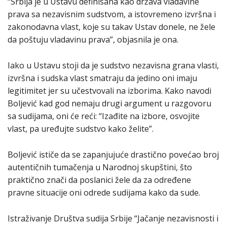
“Srbija je u Ustavu definisana kao država vladavine
prava sa nezavisnim sudstvom, a istovremeno izvršna i
zakonodavna vlast, koje su takav Ustav donele, ne žele
da poštuju vladavinu prava”, objasnila je ona.
Iako u Ustavu stoji da je sudstvo nezavisna grana vlasti,
izvršna i sudska vlast smatraju da jedino oni imaju
legitimitet jer su učestvovali na izborima. Kako navodi
Boljević kad god nemaju drugi argument u razgovoru
sa sudijama, oni će reći: “Izađite na izbore, osvojite
vlast, pa uređujte sudstvo kako želite”.
Boljević ističe da se zapanjujuće drastično povećao broj
autentičnih tumačenja u Narodnoj skupštini, što
praktično znači da poslanici žele da za određene
pravne situacije oni odrede sudijama kako da sude.
Istraživanje Društva sudija Srbije “Jačanje nezavisnosti i