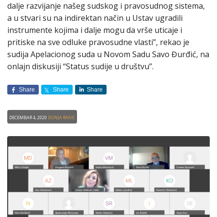
dalje razvijanje našeg sudskog i pravosudnog sistema,
a u stvari su na indirektan način u Ustav ugradili
instrumente kojima i dalje mogu da vrše uticaje i
pritiske na sve odluke pravosudne vlasti”, rekao je
sudija Apelacionog suda u Novom Sadu Savo Đurđić, na
onlajn diskusiji “Status sudije u društvu”.
Share
Share
Share
Decembar 4, 2020
Dunja Rakic