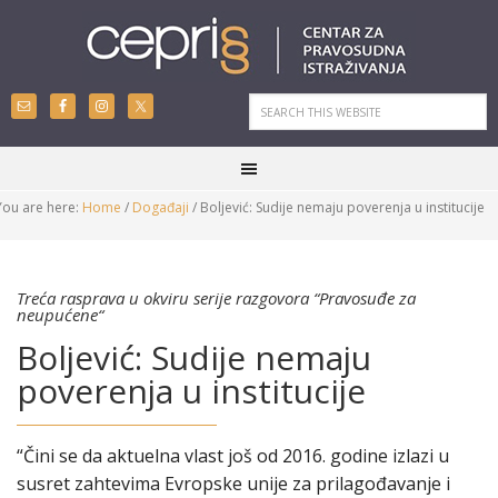
You are here:
Home
/
Događaji
/
Boljević: Sudije nemaju poverenja u institucije
Treća rasprava u okviru serije razgovora “Pravosuđe za
neupućene“
Boljević: Sudije nemaju
poverenja u institucije
“Čini se da aktuelna vlast još od 2016. godine izlazi u
susret zahtevima Evropske unije za prilagođavanje i