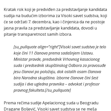
Kratak rok koji je predviđen za predstavljanje kandidata
sudija na budućim izborima za Visoki savet sudstva, koji
će se održati 7. decembra, kao i činjenica da ne postoje
jasna pravila za predstavljanje kandidata, dovodi u
pitanje transparetnost samih izbora.
[su_pullquote align=”right”]Visoki savet sudstva je telo
koje čini 11 članova prema sadašnjem Ustavu.
Ministar pravde, predsednik Vrhovnog kasacionog
suda i predsednik skupštinskog Odbora za pravosuđe
jesu članovi po položaju, dok ostalih osam članova
bira Narodna skupština. Izborne članove čini šest
sudija i dva ugledna pravnika – advokat i profesor
pravnog fakulteta.[/su_pullquote]
Prema rečima sudije Apelacionog suda u Beogradu
Dragane Boljević, Visoki savet sudstva se ne meša