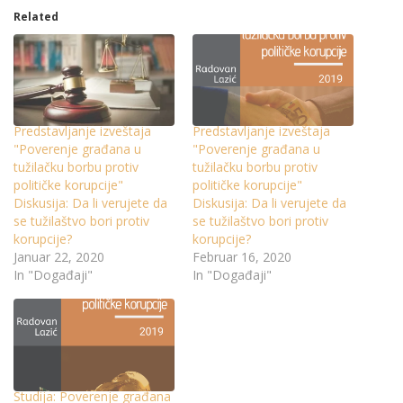
Related
Predstavljanje izveštaja
Predstavljanje izveštaja
"Poverenje građana u
"Poverenje građana u
tužilačku borbu protiv
tužilačku borbu protiv
političke korupcije"
političke korupcije"
Diskusija: Da li verujete da
Diskusija: Da li verujete da
se tužilaštvo bori protiv
se tužilaštvo bori protiv
korupcije?
korupcije?
Januar 22, 2020
Februar 16, 2020
In "Događaji"
In "Događaji"
Studija: Poverenje građana