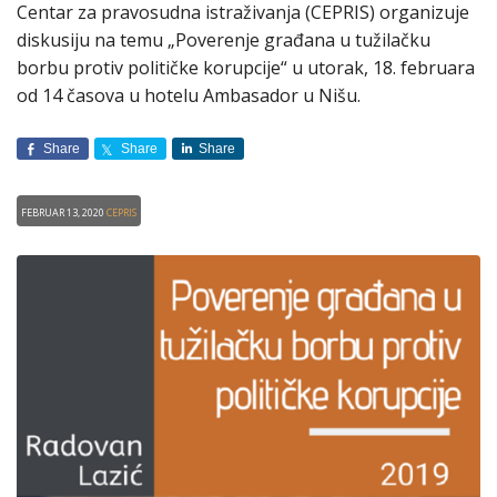
Centar za pravosudna istraživanja (CEPRIS) organizuje
diskusiju na temu „Poverenje građana u tužilačku
borbu protiv političke korupcije“ u utorak, 18. februara
od 14 časova u hotelu Ambasador u Nišu.
Share
Share
Share
Februar 13, 2020
CEPRIS