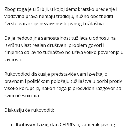
Zbog toga je u Srbiji, u kojoj demokratsko uređenje i
vladavina prava nemaju tradiciju, nužno obezbediti
čvrste garancije nezavisnosti javnog tužilaštva.
Da je nedovoljna samostalnost tužilaca u odnosu na
izvršnu vlast realan društveni problem govori i
činjenica da javno tužilaštvo ne uživa veliko poverenje u
javnosti.
Rukovodioci diskusije predstaviće vam Izveštaj o
pravnom i političkom položaju tužilaštva u borbi protiv
visoke korupcije, nakon čega je predviđen razgovor sa
svim učesnicima.
Diskusiju će rukovoditi:
Radovan Lazić,
član CEPRIS-a, zamenik javnog