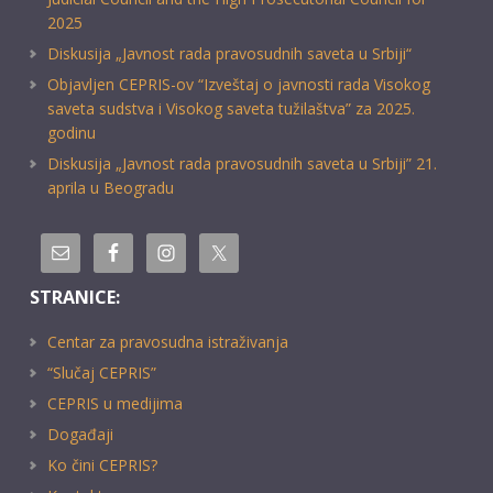
2025
Diskusija „Javnost rada pravosudnih saveta u Srbiji“
Objavljen CEPRIS-ov “Izveštaj o javnosti rada Visokog
saveta sudstva i Visokog saveta tužilaštva” za 2025.
godinu
Diskusija „Javnost rada pravosudnih saveta u Srbiji” 21.
aprila u Beogradu
STRANICE:
Centar za pravosudna istraživanja
“Slučaj CEPRIS”
CEPRIS u medijima
Događaji
Ko čini CEPRIS?