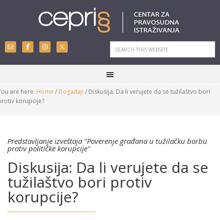
You are here:
Home
/
Događaji
/
Diskusija: Da li verujete da se tužilaštvo bori
protiv korupcije?
Predstavljanje izveštaja "Poverenje građana u tužilačku borbu
protiv političke korupcije"
Diskusija: Da li verujete da se
tužilaštvo bori protiv
korupcije?