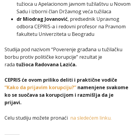
tužioca u Apelacionom javnom tužilaštvu u Novom
Sadu i izborni član Državnog veća tužilaca
dr Miodrag Jovanović
, predsednik Upravnog
odbora CEPRIS-a i redovni profesor na Pravnom
fakultetu Univerziteta u Beogradu
Studija pod nazivom “Poverenje građana u tužilačku
borbu protiv političke korupcije”
rezultat je
rada
tužioca Radovana Lazića.
CEPRIS će ovom priliko deliti i praktične vodiče
“Kako da prijavim korupciju?”
namenjene
svakome
ko se suočava sa korupcijom i razmišlja da je
prijavi.
Celu studiju možete pronaći
na sledećem linku.