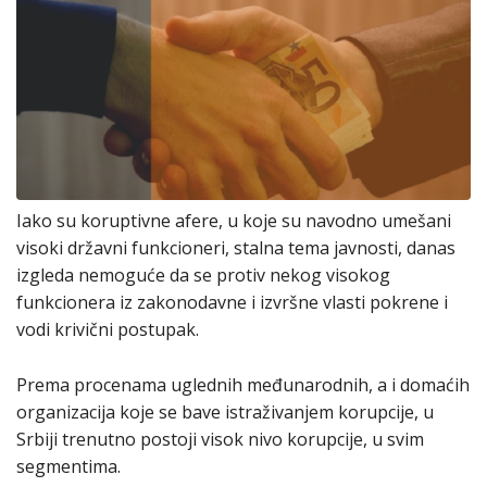
Iako su koruptivne afere, u koje su navodno umešani
visoki državni funkcioneri, stalna tema javnosti, danas
izgleda nemoguće da se protiv nekog visokog
funkcionera iz zakonodavne i izvršne vlasti pokrene i
vodi krivični postupak.
Prema procenama uglednih međunarodnih, a i domaćih
organizacija koje se bave istraživanjem korupcije, u
Srbiji trenutno postoji visok nivo korupcije, u svim
segmentima.