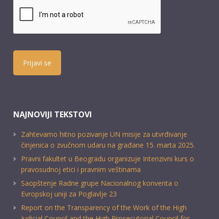
Prijavi se
NAJNOVIJI TEKSTOVI
Zahtevamo hitno pozivanje UN misije za utvrđivanje
činjenica o zvučnom udaru na građane 15. marta 2025.
Pravni fakultet u Beogradu organizuje Intenzivni kurs o
pravosudnoj etici i pravnim veštinama
Saopštenje Radne grupe Nacionalnog konventa o
Evropskoj uniji za Poglavlje 23
Report on the Transparency of the Work of the High
Judicial Council and the High Prosecutorial Council for