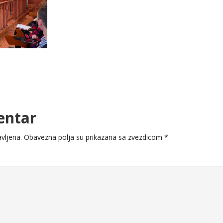
entar
vljena.
Obavezna polja su prikazana sa zvezdicom
*