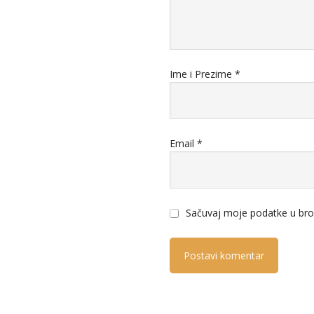
Ime i Prezime
*
Email
*
Sačuvaj moje podatke u bro