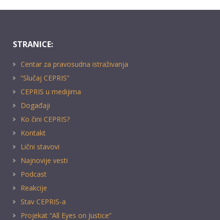
STRANICE:
Centar za pravosudna istraživanja
“Slučaj CEPRIS”
CEPRIS u medijima
Događaji
Ko čini CEPRIS?
Kontakt
Lični stavovi
Najnovije vesti
Podcast
Reakcije
Stav CEPRIS-a
Projekat “All Eyes on Justice”