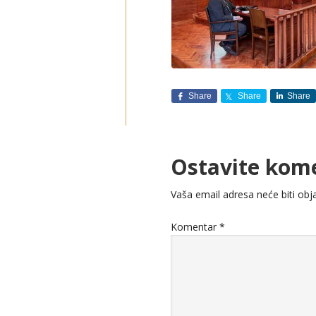
Share
Share
Share
Ostavite kom
Vaša email adresa neće biti obja
Komentar
*