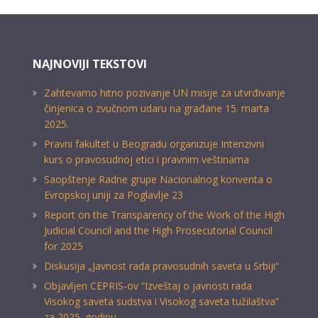
NAJNOVIJI TEKSTOVI
Zahtevamo hitno pozivanje UN misije za utvrđivanje
činjenica o zvučnom udaru na građane 15. marta
2025.
Pravni fakultet u Beogradu organizuje Intenzivni
kurs o pravosudnoj etici i pravnim veštinama
Saopštenje Radne grupe Nacionalnog konventa o
Evropskoj uniji za Poglavlje 23
Report on the Transparency of the Work of the High
Judicial Council and the High Prosecutorial Council
for 2025
Diskusija „Javnost rada pravosudnih saveta u Srbiji“
Objavljen CEPRIS-ov “Izveštaj o javnosti rada
Visokog saveta sudstva i Visokog saveta tužilaštva”
za 2025. godinu