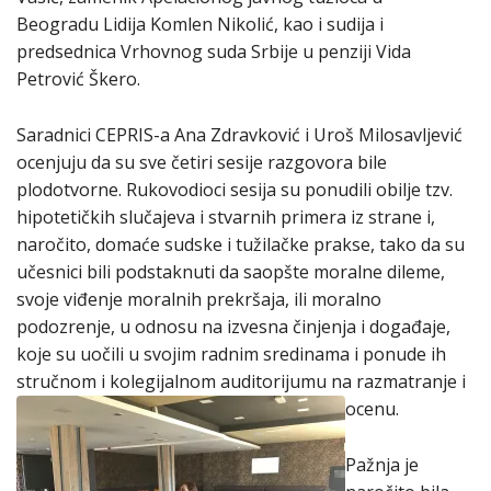
Beogradu Lidija Komlen Nikolić, kao i sudija i
predsednica Vrhovnog suda Srbije u penziji Vida
Petrović Škero.
Saradnici CEPRIS-a Ana Zdravković i Uroš Milosavljević
ocenjuju da su sve četiri sesije razgovora bile
plodotvorne. Rukovodioci sesija su ponudili obilje tzv.
hipotetičkih slučajeva i stvarnih primera iz strane i,
naročito, domaće sudske i tužilačke prakse, tako da su
učesnici bili podstaknuti da saopšte moralne dileme,
svoje viđenje moralnih prekršaja, ili moralno
podozrenje, u odnosu na izvesna činjenja i događaje,
koje su uočili u svojim radnim sredinama i ponude ih
stručnom i kolegijalnom auditorijumu na razmatranje i
ocenu.
Pažnja je