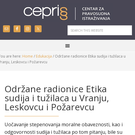
You are here:
Home
/
Edukacija
/
Održane radionice Etika sudija i tužilaca u
Vranju, Leskovcu i Požarevcu
Održane radionice Etika
sudija i tužilaca u Vranju,
Leskovcu i Požarevcu
Uočavanje stepenovanja moralne obaveznosti, kao i
odgovornosti sudija i tužilaca po tom pitanju, bile su