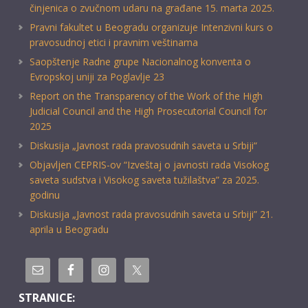
činjenica o zvučnom udaru na građane 15. marta 2025.
Pravni fakultet u Beogradu organizuje Intenzivni kurs o
pravosudnoj etici i pravnim veštinama
Saopštenje Radne grupe Nacionalnog konventa o
Evropskoj uniji za Poglavlje 23
Report on the Transparency of the Work of the High
Judicial Council and the High Prosecutorial Council for
2025
Diskusija „Javnost rada pravosudnih saveta u Srbiji“
Objavljen CEPRIS-ov “Izveštaj o javnosti rada Visokog
saveta sudstva i Visokog saveta tužilaštva” za 2025.
godinu
Diskusija „Javnost rada pravosudnih saveta u Srbiji” 21.
aprila u Beogradu
STRANICE: