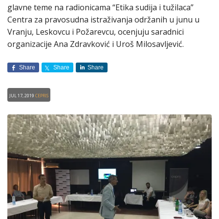
glavne teme na radionicama “Etika sudija i tužilaca”
Centra za pravosudna istraživanja održanih u junu u
Vranju, Leskovcu i Požarevcu, ocenjuju saradnici
organizacije Ana Zdravković i Uroš Milosavljević.
Share
Share
Share
Jul 17, 2019
CEPRIS