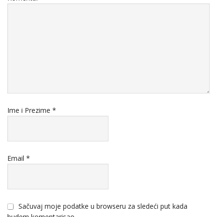
Ime i Prezime
*
Email
*
Sačuvaj moje podatke u browseru za sledeći put kada
budem komentarisao.