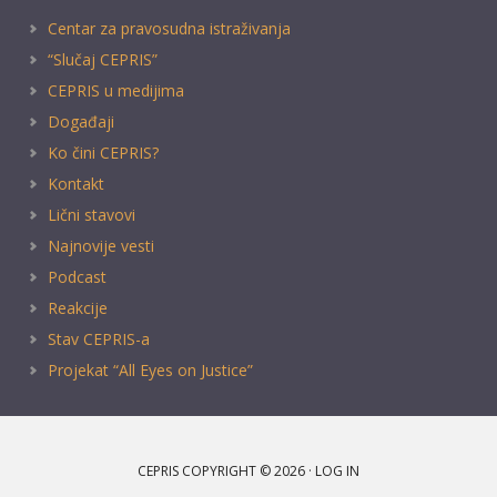
Centar za pravosudna istraživanja
“Slučaj CEPRIS”
CEPRIS u medijima
Događaji
Ko čini CEPRIS?
Kontakt
Lični stavovi
Najnovije vesti
Podcast
Reakcije
Stav CEPRIS-a
Projekat “All Eyes on Justice”
CEPRIS COPYRIGHT © 2026 ·
LOG IN