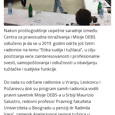
Nakon prošlogodišnje uspešne saradnje između
Centra za pravosudna istraživanja i Misije OEBS
odlučeno je da se u 2019. godini održe još četiri
radionice na temu “Etika sudija i tužilaca”, u cilju
postizanja veće zainteresovanosti i profesionalne
svesti, samopoštovanja i odlučnosti u obavljanju
tužilačke i sudijske funkcije.
Do sada su održane radionice u Vranju, Leskovcu i
Požarevcu dok su program samih radionica vodili
pravni savetnik Misije OEBS-a u Srbiji Maurizio
Salustro, redovni profesor Pravnog fakulteta
Univerziteta u Beogradu u penziji dr Radmila
Vasić, zamenik Apelacionog javnog tužioca u