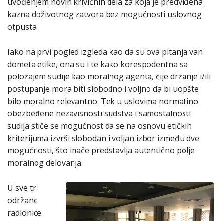
uvođenjem novih krivičnih dela za koja je predviđena
kazna doživotnog zatvora bez mogućnosti uslovnog
otpusta.
Iako na prvi pogled izgleda kao da su ova pitanja van
dometa etike, ona su i te kako korespodentna sa
položajem sudije kao moralnog agenta, čije držanje i/ili
postupanje mora biti slobodno i voljno da bi uopšte
bilo moralno relevantno. Tek u uslovima normatino
obezbeđene nezavisnosti sudstva i samostalnosti
sudija stiče se mogućnost da se na osnovu etičkih
kriterijuma izvrši slobodan i voljan izbor između dve
mogućnosti, što inače predstavlja autentično polje
moralnog delovanja.
U sve tri
održane
radionice