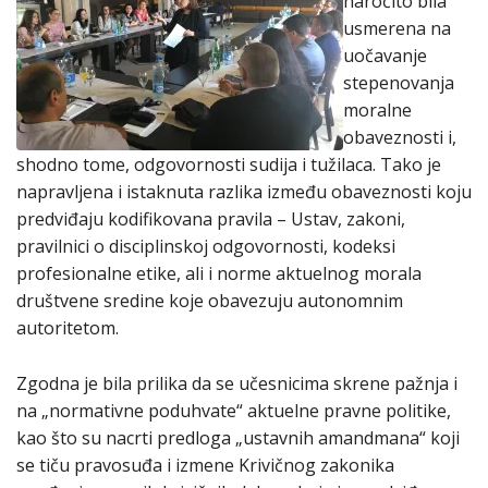
naročito bila
usmerena na
uočavanje
stepenovanja
moralne
obaveznosti i,
shodno tome, odgovornosti sudija i tužilaca. Tako je
napravljena i istaknuta razlika između obaveznosti koju
predviđaju kodifikovana pravila – Ustav, zakoni,
pravilnici o disciplinskoj odgovornosti, kodeksi
profesionalne etike, ali i norme aktuelnog morala
društvene sredine koje obavezuju autonomnim
autoritetom.
Zgodna je bila prilika da se učesnicima skrene pažnja i
na „normativne poduhvate“ aktuelne pravne politike,
kao što su nacrti predloga „ustavnih amandmana“ koji
se tiču pravosuđa i izmene Krivičnog zakonika