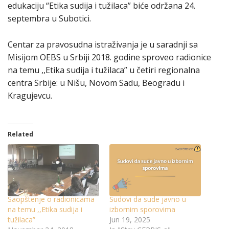
edukaciju “Etika sudija i tužilaca” biće održana 24.
septembra u Subotici.
Centar za pravosudna istraživanja je u saradnji sa
Misijom OEBS u Srbiji 2018. godine sproveo radionice
na temu ,,Etika sudija i tužilaca” u četiri regionalna
centra Srbije: u Nišu, Novom Sadu, Beogradu i
Kragujevcu.
Related
Saopštenje o radionicama
Sudovi da sude javno u
na temu ,,Etika sudija i
izbornim sporovima
tužilaca”
Jun 19, 2025