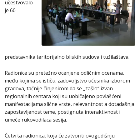
učestvovalo
je 60
predstavnika teritorijalno bliskih sudova i tužilaštava.
Radionice su pretežno ocenjene odličnim ocenama,
među kojima se ističu: zadovoljstvo učesnika izborom
gradova, tačnije činjenicom da se „zašlo“ izvan
regionalnih centara koji su uobičajeno povlašćeni
manifestacijama slične vrste, relevantnost a dotadašnja
zapostavljenost teme, postignuta interaktivnost i
umeće rukovodilaca sesija.
Četvrta radionica, koja će zatvoriti ovogodišnju