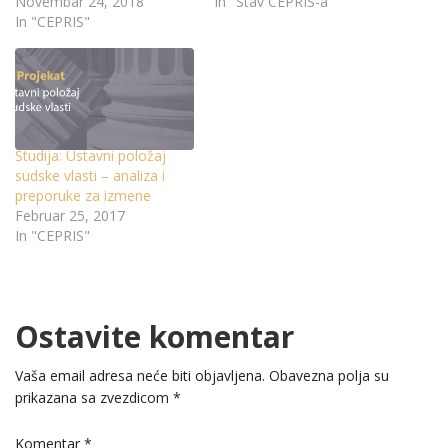
Novembar 24, 2018
In "Stav CEPRIS-a"
In "CEPRIS"
Studija: Ustavni položaj
sudske vlasti – analiza i
preporuke za izmene
Februar 25, 2017
In "CEPRIS"
Ostavite komentar
Vaša email adresa neće biti objavljena.
Obavezna polja su
prikazana sa zvezdicom
*
Komentar
*