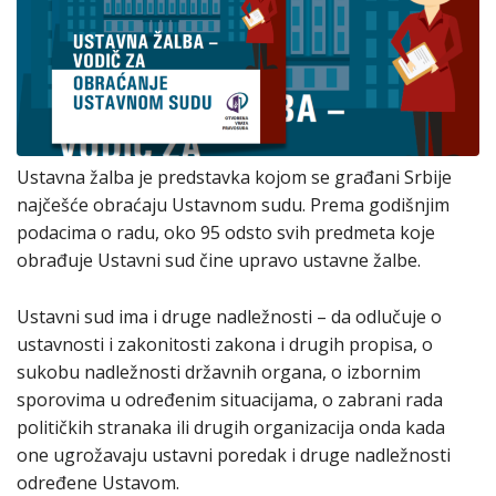
Ustavna žalba je predstavka kojom se građani Srbije
najčešće obraćaju Ustavnom sudu. Prema godišnjim
podacima o radu, oko 95 odsto svih predmeta koje
obrađuje Ustavni sud čine upravo ustavne žalbe.
Ustavni sud ima i druge nadležnosti – da odlučuje o
ustavnosti i zakonitosti zakona i drugih propisa, o
sukobu nadležnosti državnih organa, o izbornim
sporovima u određenim situacijama, o zabrani rada
političkih stranaka ili drugih organizacija onda kada
one ugrožavaju ustavni poredak i druge nadležnosti
određene Ustavom.