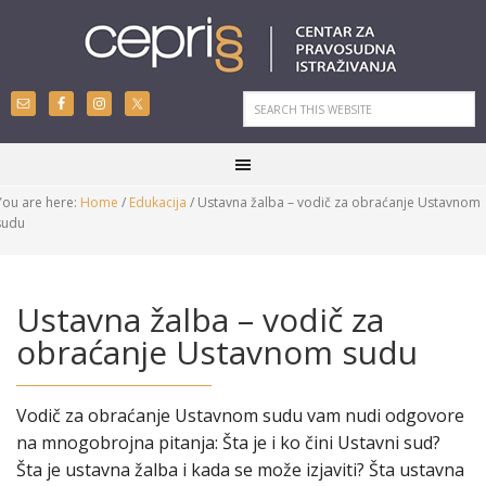
You are here:
Home
/
Edukacija
/
Ustavna žalba – vodič za obraćanje Ustavnom
sudu
Ustavna žalba – vodič za
obraćanje Ustavnom sudu
Vodič za obraćanje Ustavnom sudu vam nudi odgovore
na mnogobrojna pitanja: Šta je i ko čini Ustavni sud?
Šta je ustavna žalba i kada se može izjaviti? Šta ustavna