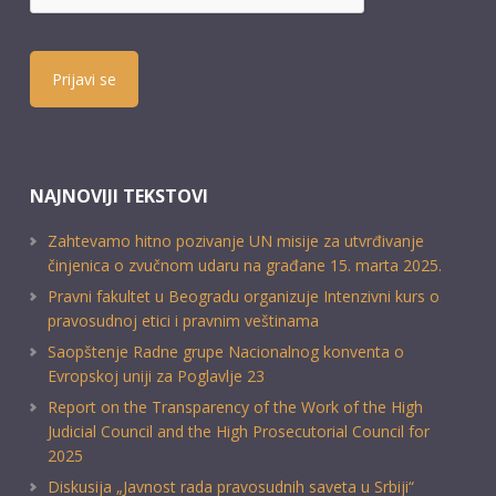
Prijavi se
NAJNOVIJI TEKSTOVI
Zahtevamo hitno pozivanje UN misije za utvrđivanje
činjenica o zvučnom udaru na građane 15. marta 2025.
Pravni fakultet u Beogradu organizuje Intenzivni kurs o
pravosudnoj etici i pravnim veštinama
Saopštenje Radne grupe Nacionalnog konventa o
Evropskoj uniji za Poglavlje 23
Report on the Transparency of the Work of the High
Judicial Council and the High Prosecutorial Council for
2025
Diskusija „Javnost rada pravosudnih saveta u Srbiji“