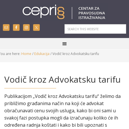
You are here:
Home
/
Edukacija
/
Vodič kroz Advokatsku tarifu
Vodič kroz Advokatsku tarifu
Publikacijom „Vodič kroz Advokatsku tarifu“ želimo da
približimo građanima način na koji će advokat
obračunavati cenu svojih usluga, kako bi oni sami u
svakoj fazi postupka mogli da izračunaju koliko će ih
određena radnja koštati i kako bi bili upoznati s