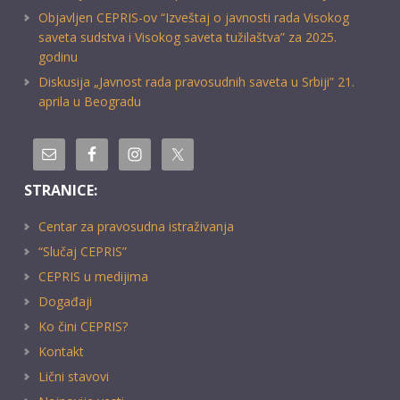
Objavljen CEPRIS-ov “Izveštaj o javnosti rada Visokog
saveta sudstva i Visokog saveta tužilaštva” za 2025.
godinu
Diskusija „Javnost rada pravosudnih saveta u Srbiji” 21.
aprila u Beogradu
STRANICE:
Centar za pravosudna istraživanja
“Slučaj CEPRIS”
CEPRIS u medijima
Događaji
Ko čini CEPRIS?
Kontakt
Lični stavovi