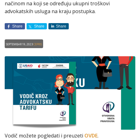
načinom na koji se određuju ukupni troškovi
advokatskih usluga na kraju postupka.
Share
Share
Share
Septembar 19, 2023
CEPRIS
Vodič možete pogledati i preuzeti
OVDE
.