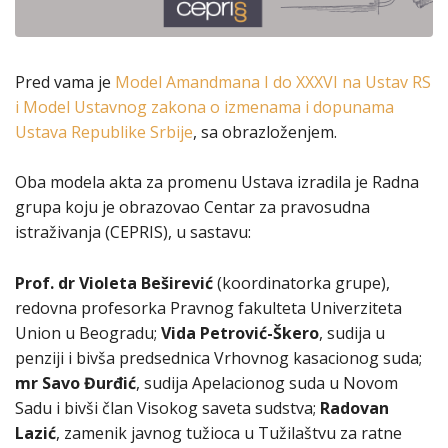
Pred vama je
Model Amandmana I do XXXVI na Ustav RS
i Model Ustavnog zakona o izmenama i dopunama
Ustava Republike Srbije
, sa obrazloženjem.
Oba modela akta za promenu Ustava izradila je Radna
grupa koju je obrazovao Centar za pravosudna
istraživanja (CEPRIS), u sastavu:
Prof. dr Violeta Beširević
(koordinatorka grupe),
redovna profesorka Pravnog fakulteta Univerziteta
Union u Beogradu;
Vida Petrović-Škero
, sudija u
penziji i bivša predsednica Vrhovnog kasacionog suda;
mr Savo Đurđić
, sudija Apelacionog suda u Novom
Sadu i bivši član Visokog saveta sudstva;
Radovan
Lazić
, zamenik javnog tužioca u Tužilaštvu za ratne