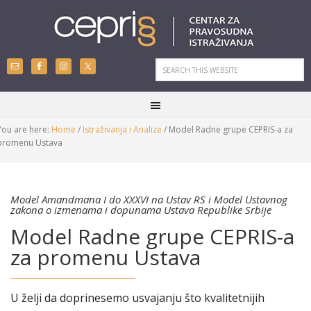
You are here:
Home
/
Istraživanja i Analize
/
Model Radne grupe CEPRIS-a za
promenu Ustava
Model Amandmana I do XXXVI na Ustav RS i Model Ustavnog
zakona o izmenama i dopunama Ustava Republike Srbije
Model Radne grupe CEPRIS-a
za promenu Ustava
U želji da doprinesemo usvajanju što kvalitetnijih