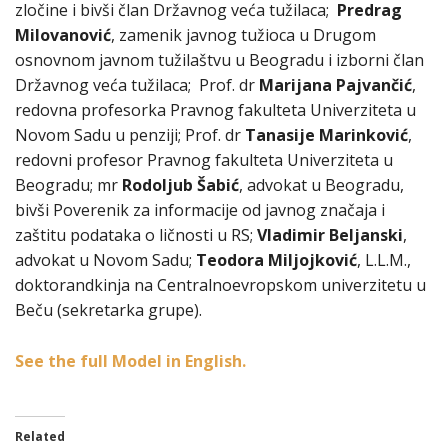
zločine i bivši član Državnog veća tužilaca;
Predrag
Milovanović
, zamenik javnog tužioca u Drugom
osnovnom javnom tužilaštvu u Beogradu i izborni član
Državnog veća tužilaca; Prof. dr
Marijana Pajvančić
,
redovna profesorka Pravnog fakulteta Univerziteta u
Novom Sadu u penziji; Prof. dr
Tanasije Marinković
,
redovni profesor Pravnog fakulteta Univerziteta u
Beogradu; mr
Rodoljub Šabić
, advokat u Beogradu,
bivši Poverenik za informacije od javnog značaja i
zaštitu podataka o ličnosti u RS;
Vladimir Beljanski
,
advokat u Novom Sadu;
Teodora Miljojković
, L.L.M.,
doktorandkinja na Centralnoevropskom univerzitetu u
Beču (sekretarka grupe).
See the full Model in English.
Related