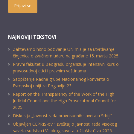
Prijavi se
NAJNOVIJI TEKSTOVI
Zahtevamo hitno pozivanje UN misije za utvrđivanje
činjenica o zvučnom udaru na građane 15. marta 2025.
Pravni fakultet u Beogradu organizuje Intenzivni kurs o
pravosudnoj etici i pravnim veštinama
Saopštenje Radne grupe Nacionalnog konventa o
Evropskoj uniji za Poglavlje 23
Report on the Transparency of the Work of the High
Judicial Council and the High Prosecutorial Council for
2025
Diskusija „Javnost rada pravosudnih saveta u Srbiji“
Objavljen CEPRIS-ov “Izveštaj o javnosti rada Visokog
saveta sudstva i Visokog saveta tužilaštva” za 2025.