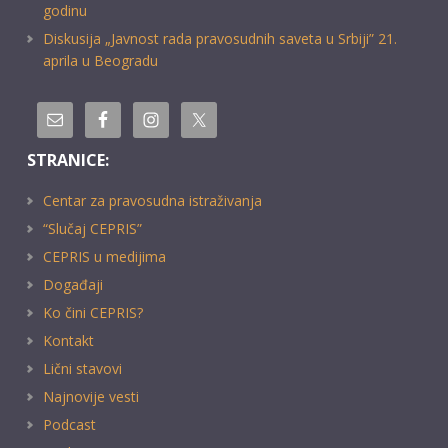
godinu
Diskusija „Javnost rada pravosudnih saveta u Srbiji” 21.
aprila u Beogradu
STRANICE:
Centar za pravosudna istraživanja
“Slučaj CEPRIS”
CEPRIS u medijima
Događaji
Ko čini CEPRIS?
Kontakt
Lični stavovi
Najnovije vesti
Podcast