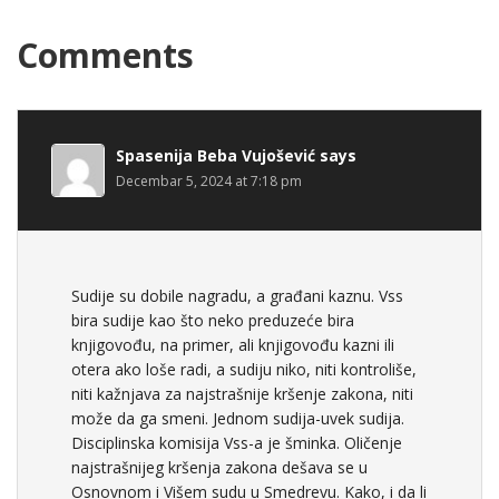
Comments
Spasenija Beba Vujošević
says
Decembar 5, 2024 at 7:18 pm
Sudije su dobile nagradu, a građani kaznu. Vss
bira sudije kao što neko preduzeće bira
knjigovođu, na primer, ali knjigovođu kazni ili
otera ako loše radi, a sudiju niko, niti kontroliše,
niti kažnjava za najstrašnije kršenje zakona, niti
može da ga smeni. Jednom sudija-uvek sudija.
Disciplinska komisija Vss-a je šminka. Oličenje
najstrašnijeg kršenja zakona dešava se u
Osnovnom i Višem sudu u Smedrevu. Kako, i da li