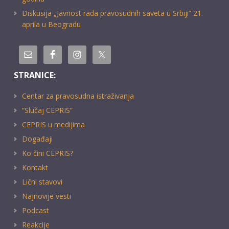
Diskusija „Javnost rada pravosudnih saveta u Srbiji” 21.
aprila u Beogradu
STRANICE:
Centar za pravosudna istraživanja
“Slučaj CEPRIS”
CEPRIS u medijima
Događaji
Ko čini CEPRIS?
Kontakt
Lični stavovi
Najnovije vesti
Podcast
Reakcije