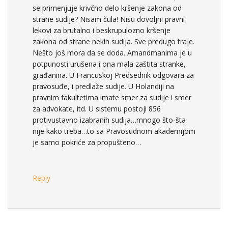
se primenjuje krivčno delo kršenje zakona od
strane sudije? Nisam čula! Nisu dovoljni pravni
lekovi za brutalno i beskrupulozno kršenje
zakona od strane nekih sudija. Sve predugo traje.
Nešto još mora da se doda. Amandmanima je u
potpunosti urušena i ona mala zaštita stranke,
građanina. U Francuskoj Predsednik odgovara za
pravosuđe, i predlaže sudije. U Holandiji na
pravnim fakultetima imate smer za sudije i smer
za advokate, itd. U sistemu postoji 856
protivustavno izabranih sudija…mnogo što-šta
nije kako treba…to sa Pravosudnom akademijom
je samo pokriće za propušteno…
Reply