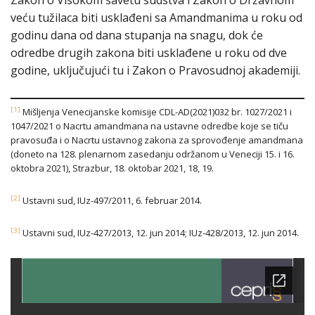
Zakon o Visokom savetu sudstva i Zakon o Državnom
veću tužilaca biti usklađeni sa Amandmanima u roku od
godinu dana od dana stupanja na snagu, dok će
odredbe drugih zakona biti usklađene u roku od dve
godine, uključujući tu i Zakon o Pravosudnoj akademiji.
[1]
Mišljenja Venecijanske komisije CDL-AD(2021)032 br. 1027/2021 i
1047/2021 o Nacrtu amandmana na ustavne odredbe koje se tiču
pravosuđa i o Nacrtu ustavnog zakona za sprovođenje amandmana
(doneto na 128. plenarnom zasedanju održanom u Veneciji 15. i 16.
oktobra 2021), Strazbur, 18. oktobar 2021, 18, 19.
[2]
Ustavni sud, IUz-497/2011, 6. februar 2014.
[3]
Ustavni sud, IUz-427/2013, 12. jun 2014; IUz-428/2013, 12. jun 2014.