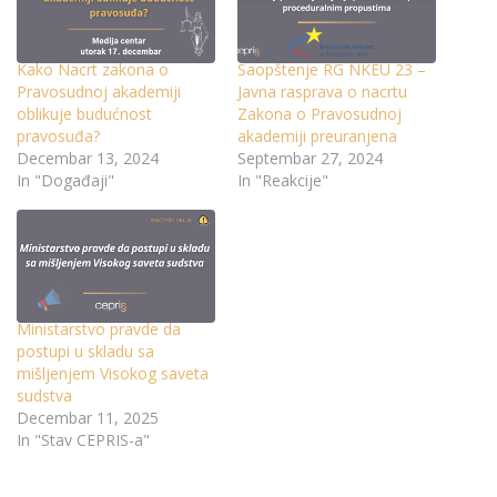
Kako Nacrt zakona o
Saopštenje RG NKEU 23 –
Pravosudnoj akademiji
Javna rasprava o nacrtu
oblikuje budućnost
Zakona o Pravosudnoj
pravosuđa?
akademiji preuranjena
Decembar 13, 2024
Septembar 27, 2024
In "Događaji"
In "Reakcije"
Ministarstvo pravde da
postupi u skladu sa
mišljenjem Visokog saveta
sudstva
Decembar 11, 2025
In "Stav CEPRIS-a"