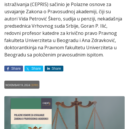
istraživanja (CEPRIS) sačinio je Polazne osnove za
usvajanje Zakona o Pravosudnoj akademiji, čiji su
autori Vida Petrović Škero, sudija u penziji, nekadašnja
predsednica Vrhovnog suda Srbije, Goran P. Ilić,
redovni profesor katedre za krivično pravo Pravnog
fakulteta Univerziteta u Beogradu i Ana Zdravković,
doktorantkinja na Pravnom fakultetu Univerziteta u
Beogradu sa položenim pravosudnim ispitom.
Share
Share
Share
Novembar 19, 2024
CEPRIS