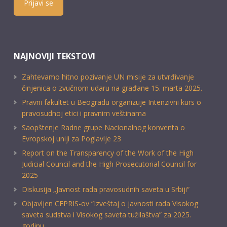
Prijavi se
NAJNOVIJI TEKSTOVI
Zahtevamo hitno pozivanje UN misije za utvrđivanje
činjenica o zvučnom udaru na građane 15. marta 2025.
Pravni fakultet u Beogradu organizuje Intenzivni kurs o
pravosudnoj etici i pravnim veštinama
Saopštenje Radne grupe Nacionalnog konventa o
Evropskoj uniji za Poglavlje 23
Report on the Transparency of the Work of the High
Judicial Council and the High Prosecutorial Council for
2025
Diskusija „Javnost rada pravosudnih saveta u Srbiji“
Objavljen CEPRIS-ov “Izveštaj o javnosti rada Visokog
saveta sudstva i Visokog saveta tužilaštva” za 2025.
godinu