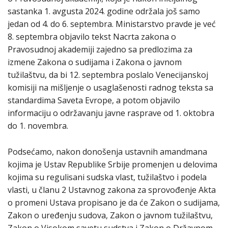
sastanka 1. avgusta 2024. godine održala još samo
jedan od 4. do 6. septembra. Ministarstvo pravde je već
8. septembra objavilo tekst Nacrta zakona o
Pravosudnoj akademiji zajedno sa predlozima za
izmene Zakona o sudijama i Zakona o javnom
tužilaštvu, da bi 12. septembra poslalo Venecijanskoj
komisiji na mišljenje o usaglašenosti radnog teksta sa
standardima Saveta Evrope, a potom objavilo
informaciju o održavanju javne rasprave od 1. oktobra
do 1. novembra.
Podsećamo, nakon donošenja ustavnih amandmana
kojima je Ustav Republike Srbije promenjen u delovima
kojima su regulisani sudska vlast, tužilaštvo i podela
vlasti, u članu 2 Ustavnog zakona za sprovođenje Akta
o promeni Ustava propisano je da će Zakon o sudijama,
Zakon o uređenju sudova, Zakon o javnom tužilaštvu,