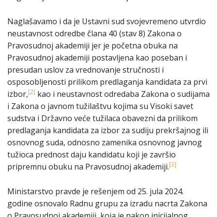
Naglašavamo i da je Ustavni sud svojevremeno utvrdio
neustavnost odredbe člana 40 (stav 8) Zakona o
Pravosudnoj akademiji jer je početna obuka na
Pravosudnoj akademiji postavljena kao poseban i
presudan uslov za vrednovanje stručnosti i
osposobljenosti prilikom predlaganja kandidata za prvi
[2]
izbor,
kao i neustavnost odredaba Zakona o sudijama
i Zakona o javnom tužilaštvu kojima su Visoki savet
sudstva i Državno veće tužilaca obavezni da prilikom
predlaganja kandidata za izbor za sudiju prekršajnog ili
osnovnog suda, odnosno zamenika osnovnog javnog
tužioca prednost daju kandidatu koji je završio
[3]
pripremnu obuku na Pravosudnoj akademiji.
Ministarstvo pravde je rešenjem od 25. jula 2024.
godine osnovalo Radnu grupu za izradu nacrta Zakona
o Pravosudnoj akademiji, koja je nakon inicijalnog