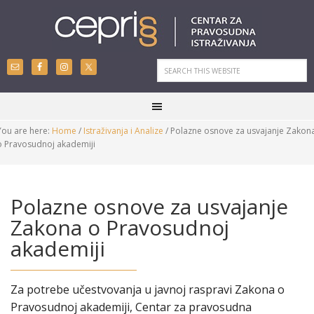
You are here:
Home
/
Istraživanja i Analize
/
Polazne osnove za usvajanje Zakon
o Pravosudnoj akademiji
Polazne osnove za usvajanje
Zakona o Pravosudnoj
akademiji
Za potrebe učestvovanja u javnoj raspravi Zakona o
Pravosudnoj akademiji, Centar za pravosudna