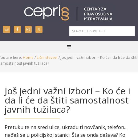
You are here:
Home
/
Lični stavovi
/
Još jedni važni izbori – Ko će i da li će da štiti
samostalnost javnih tužilaca?
Još jedni važni izbori – Ko će i
da li će da štiti samostalnost
javnih tužilaca?
Pretuku te na sred ulice, ukradu ti novčanik, telefon…
nađeš se u policijskoj stanici. Šta se onda dešava? Ko