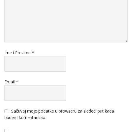
Ime i Prezime
*
Email
*
Sačuvaj moje podatke u browseru za sledeći put kada
budem komentarisao.