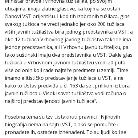
Ministar pravde i Vrhovna tužiteljka, po svojim
uticajima, imaju zlatne glasove, ka kojima se ostali
članovi VST orijentišu. I kod tih izabranih tužilaca, glas
svakog tužioca ne vredi jednako jer oko 200 tužilaca
viših javnih tužilaštva bira jednog predstavnika u VST, a
oko 12 tužilaca Vrhovnog javnog tužilaštva takođe ima
jednog predstavnika, ali i Vrhovnu javnu tužiteljku, pa
tako suštinski imaju dva predstavnika u VST. Dakle glas
tužilaca u Vrhovnom javnom tužilaštvu vredi 20 puta
više od onih koji rade najteže predmete u zemlji. Time
imamo elitističko predstavljanje tužilaca u VST, a ne
kako to Ustav predviđa u čl. 163 da se „prilikom izbora
javnih tužilaca u Visoki savet tužilaštva vodi računa o
najširoj predstavljenosti javnih tužilaca“.
Posebna tema su tzv. „istaknuti pravnici“. Njihovih
biografija nema na sajtu VST, a ako se pomučite i
pronađete ih, ostaćete iznenađeni. To su ljudi koji se