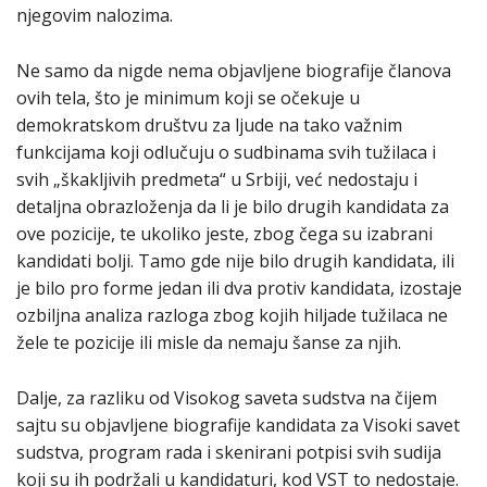
njegovim nalozima.
Ne samo da nigde nema objavljene biografije članova
ovih tela, što je minimum koji se očekuje u
demokratskom društvu za ljude na tako važnim
funkcijama koji odlučuju o sudbinama svih tužilaca i
svih „škakljivih predmeta“ u Srbiji, već nedostaju i
detaljna obrazloženja da li je bilo drugih kandidata za
ove pozicije, te ukoliko jeste, zbog čega su izabrani
kandidati bolji. Tamo gde nije bilo drugih kandidata, ili
je bilo pro forme jedan ili dva protiv kandidata, izostaje
ozbiljna analiza razloga zbog kojih hiljade tužilaca ne
žele te pozicije ili misle da nemaju šanse za njih.
Dalje, za razliku od Visokog saveta sudstva na čijem
sajtu su objavljene biografije kandidata za Visoki savet
sudstva, program rada i skenirani potpisi svih sudija
koji su ih podržali u kandidaturi, kod VST to nedostaje.