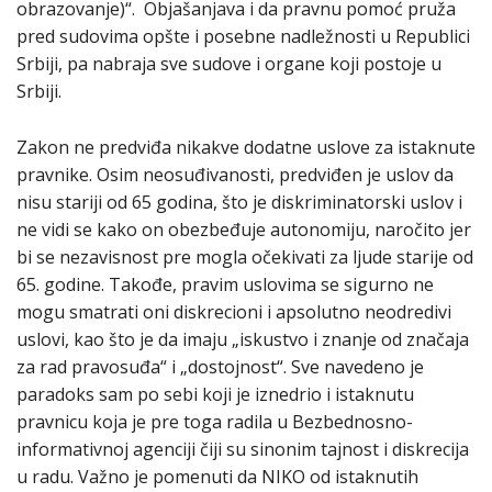
obrazovanje)“. Objašanjava i da pravnu pomoć pruža
pred sudovima opšte i posebne nadležnosti u Republici
Srbiji, pa nabraja sve sudove i organe koji postoje u
Srbiji.
Zakon ne predviđa nikakve dodatne uslove za istaknute
pravnike. Osim neosuđivanosti, predviđen je uslov da
nisu stariji od 65 godina, što je diskriminatorski uslov i
ne vidi se kako on obezbeđuje autonomiju, naročito jer
bi se nezavisnost pre mogla očekivati za ljude starije od
65. godine. Takođe, pravim uslovima se sigurno ne
mogu smatrati oni diskrecioni i apsolutno neodredivi
uslovi, kao što je da imaju „iskustvo i znanje od značaja
za rad pravosuđa“ i „dostojnost“. Sve navedeno je
paradoks sam po sebi koji je iznedrio i istaknutu
pravnicu koja je pre toga radila u Bezbednosno-
informativnoj agenciji čiji su sinonim tajnost i diskrecija
u radu. Važno je pomenuti da NIKO od istaknutih