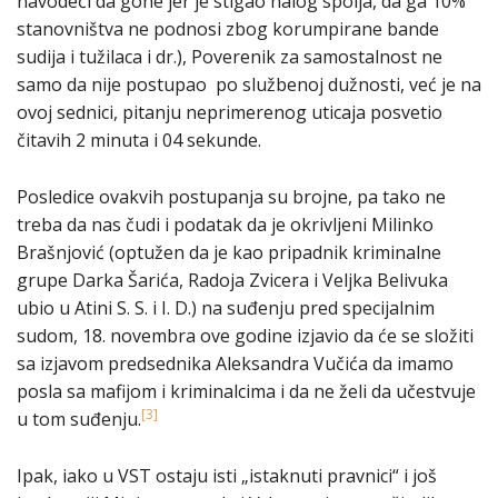
navodeći da gone jer je stigao nalog spolja, da ga 10%
stanovništva ne podnosi zbog korumpirane bande
sudija i tužilaca i dr.), Poverenik za samostalnost ne
samo da nije postupao po službenoj dužnosti, već je na
ovoj sednici, pitanju neprimerenog uticaja posvetio
čitavih 2 minuta i 04 sekunde.
Posledice ovakvih postupanja su brojne, pa tako ne
treba da nas čudi i podatak da je okrivljeni Milinko
Brašnjović (optužen da je kao pripadnik kriminalne
grupe Darka Šarića, Radoja Zvicera i Veljka Belivuka
ubio u Atini S. S. i I. D.) na suđenju pred specijalnim
sudom, 18. novembra ove godine izjavio da će se složiti
sa izjavom predsednika Aleksandra Vučića da imamo
posla sa mafijom i kriminalcima i da ne želi da učestvuje
[3]
u tom suđenju.
Ipak, iako u VST ostaju isti „istaknuti pravnici“ i još