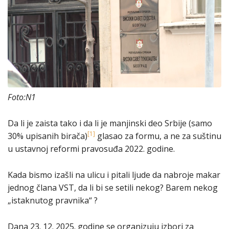
Foto:N1
Da li je zaista tako i da li je manjinski deo Srbije (samo
[1]
30% upisanih birača)
glasao za formu, a ne za suštinu
u ustavnoj reformi pravosuđa 2022. godine.
Kada bismo izašli na ulicu i pitali ljude da nabroje makar
jednog člana VST, da li bi se setili nekog? Barem nekog
„istaknutog pravnika“ ?
Dana 23. 12. 2025. godine se organizuju izbori za