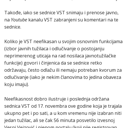
Takođe, iako se sednice VST snimaju i prenose javno,
na
Youtube
kanalu VST zabranjeni su komentari na te
sednice.
Koliko je VST neefikasan u svojim osnovnim funkcijama
(izbor javnih tužilaca i odlučivanje o postojanju
neprimerenog uticaja na rad nosilaca javnotužilačke
funkcije) govori i činjenica da se sednice retko
održavaju, često odlažu ili nemaju potreban kvorum za
odlučivanje (iako je nekim članovima to jedina obaveza
koju imaju).
Neefikasnost dobro ilustruje i poslednja održana
sednica VST od 17. novembra ove godine koja je trajala
ukupno pet i po sati, a u kom vremenu nije izabran niti
jedan tužilac, ali se čak 56 minuta posvetilo izvesnoj
Vesni Veizović i njenom portalu (koji nije registrovan