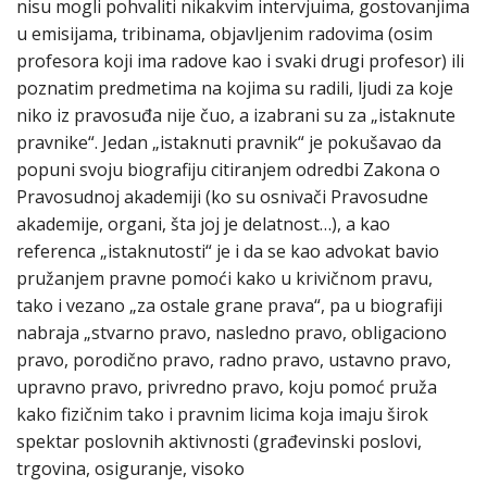
nisu mogli pohvaliti nikakvim intervjuima, gostovanjima
u emisijama, tribinama, objavljenim radovima (osim
profesora koji ima radove kao i svaki drugi profesor) ili
poznatim predmetima na kojima su radili, ljudi za koje
niko iz pravosuđa nije čuo, a izabrani su za „istaknute
pravnike“. Jedan „istaknuti pravnik“ je pokušavao da
popuni svoju biografiju citiranjem odredbi Zakona o
Pravosudnoj akademiji (ko su osnivači Pravosudne
akademije, organi, šta joj je delatnost…), a kao
referenca „istaknutosti“ je i da se kao advokat bavio
pružanjem pravne pomoći kako u krivičnom pravu,
tako i vezano „za ostale grane prava“, pa u biografiji
nabraja „stvarno pravo, nasledno pravo, obligaciono
pravo, porodično pravo, radno pravo, ustavno pravo,
upravno pravo, privredno pravo, koju pomoć pruža
kako fizičnim tako i pravnim licima koja imaju širok
spektar poslovnih aktivnosti (građevinski poslovi,
trgovina, osiguranje, visoko