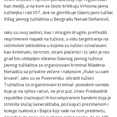
kao medij), a na kom se često kritikuju Vrhovna javna
tužiteljka i rad VST, dok se glorifikuje Glavni javni tužilac
Višeg javnog tužilaštva u Beogradu Nenad Stefanović.
Iako su ovoj sednici, kao i mnogim drugim, prethodili
neprimereni napadi na tužioce, u vidu targetiranja na
režimskim tabloidima u kojima su tužioci označavani
kao kriminalci, teroristi, strani plaćenici i sl, iako je ceo
grad bio oblepljen slikama Glavnog javnog tužioca
Javnog tužilaštva za organizovani kriminal Mladena
Nenadića sa privatne večere i natpisom „Ruke su vam
krvave“, iako su se Povereniku obratili tužioci
Tužilaštva za organizovani kriminal povodom uvreda
koje je na njihov račun, ne prvi put, izneo Predsednik
republike (nazivajući ih korumpiranom bandom koja je
izmislila slučaj Generalštaba, pozivajući prezimenom i
kolege Isailovića i Bajića koji rade na tom predmetu,