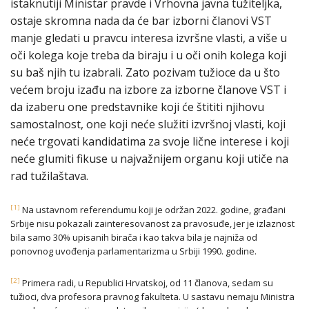
istaknutiji Ministar pravde i Vrhovna javna tužiteljka,
ostaje skromna nada da će bar izborni članovi VST
manje gledati u pravcu interesa izvršne vlasti, a više u
oči kolega koje treba da biraju i u oči onih kolega koji
su baš njih tu izabrali. Zato pozivam tužioce da u što
većem broju izađu na izbore za izborne članove VST i
da izaberu one predstavnike koji će štititi njihovu
samostalnost, one koji neće služiti izvršnoj vlasti, koji
neće trgovati kandidatima za svoje lične interese i koji
neće glumiti fikuse u najvažnijem organu koji utiče na
rad tužilaštava.
[1]
Na ustavnom referendumu koji je održan 2022. godine, građani
Srbije nisu pokazali zainteresovanost za pravosuđe, jer je izlaznost
bila samo 30% upisanih birača i kao takva bila je najniža od
ponovnog uvođenja parlamentarizma u Srbiji 1990. godine.
[2]
Primera radi, u Republici Hrvatskoj, od 11 članova, sedam su
tužioci, dva profesora pravnog fakulteta. U sastavu nemaju Ministra