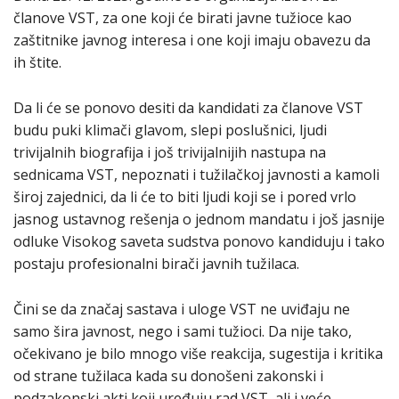
članove VST, za one koji će birati javne tužioce kao
zaštitnike javnog interesa i one koji imaju obavezu da
ih štite.
Da li će se ponovo desiti da kandidati za članove VST
budu puki klimači glavom, slepi poslušnici, ljudi
trivijalnih biografija i još trivijalnijih nastupa na
sednicama VST, nepoznati i tužilačkoj javnosti a kamoli
široj zajednici, da li će to biti ljudi koji se i pored vrlo
jasnog ustavnog rešenja o jednom mandatu i još jasnije
odluke Visokog saveta sudstva ponovo kandiduju i tako
postaju profesionalni birači javnih tužilaca.
Čini se da značaj sastava i uloge VST ne uviđaju ne
samo šira javnost, nego i sami tužioci. Da nije tako,
očekivano je bilo mnogo više reakcija, sugestija i kritika
od strane tužilaca kada su donošeni zakonski i
podzakonski akti koji uređuju rad VST, ali i veće