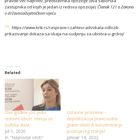
pravde već naprotiv, predstavnika opozicije (dva saborska
zastupnika od kojih je jedan iz redova opozicije).
Članak 121 a Zakona
o državnoodvjetničkom vijeću
[3]
https://www.krik.rs/rasprave-i-zahtevi-advokata-odlozili-
prikazivanje-dokaza-sa-skaja-na-sudjenju-za-ubistva-u-grckoj/
Related
Ove godine još jedni
Ustavne promene –
redovni izbori: menja se
depolitizacija pravosudne
sudska vlast
grane vlasti ili konzerviranje
Jul 1, 2020
postojećeg stanja?
In "Najnovije vesti"
Januar 14, 2022