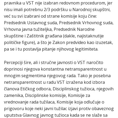
pravnika u VST nije izabran redovnom procedurom, jer
nisu imali potrebnu 2/3 podršku u Narodnoj skupštni,
već su svi izabrani od strane komisije koju čine:
Predsednik Ustavnog suda, Predsednik Vrhovnog suda,
Vrhovna javna tužiteljka, Predsednik Narodne
skupštine i Zaštitnik građana (dakle, najistaknutije
političke figure), a što je Zakon predvideo kao izuzetak,
pa se i tu postavlja pitanje njihovog legitimiteta.
Percepciji šire, ali i stručne javnosti o VST naročito
doprinosi njegova konstantna netransparentnost u
mnogim segmentima njegovog rada. Tako je posebna
netransparentnost u radu VST izražena kod izbora
članova Etičkog odbora, Disciplinskog tužioca, njegovih
zamenika, Disciplinske komisije, Komisije za
vrednovanje rada tužilaca, Komisije koja odlučuje o
prigovoru koje neki javni tužilac izjavi protiv obaveznog
uputstva Glavnog javnog tužioca kada se ne slaže sa