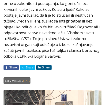
brine o zakonitosti postupanja, ko goni učinioce
krivičnih dela? Javni tužioci. Ko su ti ljudi? Kako se
postaje javni tužilac, da li je to stručan ili nestručan
tužilac, vredan ili lenj, tužilac sa integritetom ili bez
njega i ko odlučuje ko će biti javni tužilac? Odgovor ali i
odgovornost za sve navedeno leži u Visokom savetu
tužilaštva (VST). To je po slovu Ustava i zakona
nezavisni organ koji odlučuje o izboru, kažnjavanju i
zaštiti javnih tužilaca, piše tužiteljka i članica Upravnog
odbora CEPRIS-a Bojana Savović.
Share
Share
Share
Decembar 5, 2025
CEPRIS