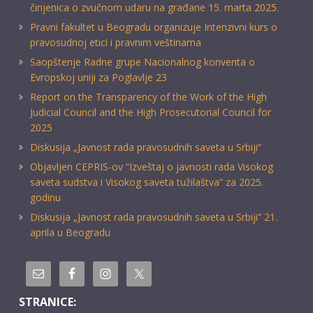
činjenica o zvučnom udaru na građane 15. marta 2025.
Pravni fakultet u Beogradu organizuje Intenzivni kurs o
pravosudnoj etici i pravnim veštinama
Saopštenje Radne grupe Nacionalnog konventa o
Evropskoj uniji za Poglavlje 23
Report on the Transparency of the Work of the High
Judicial Council and the High Prosecutorial Council for
2025
Diskusija „Javnost rada pravosudnih saveta u Srbiji“
Objavljen CEPRIS-ov “Izveštaj o javnosti rada Visokog
saveta sudstva i Visokog saveta tužilaštva” za 2025.
godinu
Diskusija „Javnost rada pravosudnih saveta u Srbiji” 21.
aprila u Beogradu
STRANICE: