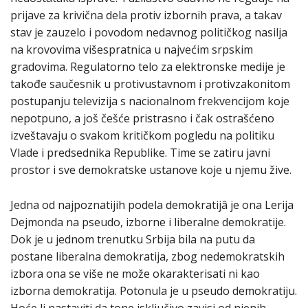
prijave za krivična dela protiv izbornih prava, a takav
stav je zauzelo i povodom nedavnog političkog nasilja
na krovovima višespratnica u najvećim srpskim
gradovima. Regulatorno telo za elektronske medije je
takođe saučesnik u protivustavnom i protivzakonitom
postupanju televizija s nacionalnom frekvencijom koje
nepotpuno, a još češće pristrasno i čak ostrašćeno
izveštavaju o svakom kritičkom pogledu na politiku
Vlade i predsednika Republike. Time se zatiru javni
prostor i sve demokratske ustanove koje u njemu žive.
Jedna od najpoznatijih podela demokratijâ je ona Lerija
Dejmonda na pseudo, izborne i liberalne demokratije.
Dok je u jednom trenutku Srbija bila na putu da
postane liberalna demokratija, zbog nedemokratskih
izbora ona se više ne može okarakterisati ni kao
izborna demokratija. Potonula je u pseudo demokratiju.
Hoće li nastaviti da tone isključivo zavisi od njenih