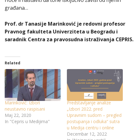
građana…
Prof. dr Tanasije Marinković je redovni profesor
Pravnog fakulteta Univerziteta u Beogradu i
saradnik Centra za pravosudna istraživanja CEPRIS.
Related
Marinković: Izbori
Predstavljanje analize
neustavno raspisani
„Izbori 2022. pred
Maj 22, 2020
Upravnim sudom – pregled
In "Cepris u Medijima"
postupanja i odluka“ sutra
u Medija centru i online
Decembar 12, 2022