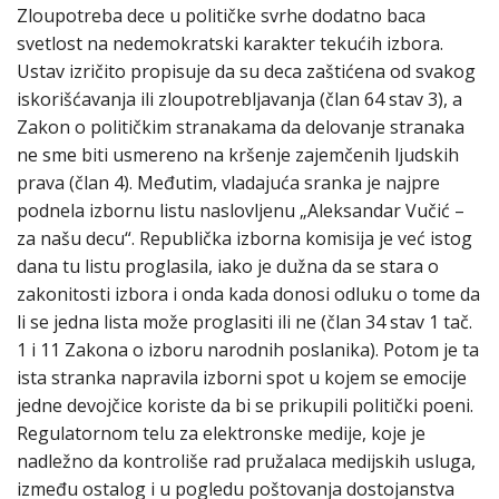
Zloupotreba dece u političke svrhe dodatno baca
svetlost na nedemokratski karakter tekućih izbora.
Ustav izričito propisuje da su deca zaštićena od svakog
iskorišćavanja ili zloupotrebljavanja (član 64 stav 3), a
Zakon o političkim stranakama da delovanje stranaka
ne sme biti usmereno na kršenje zajemčenih ljudskih
prava (član 4). Međutim, vladajuća sranka je najpre
podnela izbornu listu naslovljenu „Aleksandar Vučić –
za našu decu“. Republička izborna komisija je već istog
dana tu listu proglasila, iako je dužna da se stara o
zakonitosti izbora i onda kada donosi odluku o tome da
li se jedna lista može proglasiti ili ne (član 34 stav 1 tač.
1 i 11 Zakona o izboru narodnih poslanika). Potom je ta
ista stranka napravila izborni spot u kojem se emocije
jedne devojčice koriste da bi se prikupili politički poeni.
Regulatornom telu za elektronske medije, koje je
nadležno da kontroliše rad pružalaca medijskih usluga,
između ostalog i u pogledu poštovanja dostojanstva