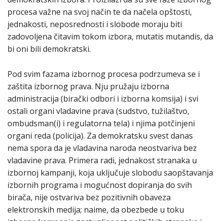
procesa važne na svoj način te da načela opštosti,
jednakosti, neposrednosti i slobode moraju biti
zadovoljena čitavim tokom izbora, mutatis mutandis, da
bi oni bili demokratski.
Pod svim fazama izbornog procesa podrzumeva se i
zaštita izbornog prava. Nju pružaju izborna
administracija (birački odbori i izborna komsija) i svi
ostali organi vladavine prava (sudstvo, tužilaštvo,
ombudsman(i) i regulatorna tela) i njima potčinjeni
organi reda (policija). Za demokratsku svest danas
nema spora da je vladavina naroda neostvariva bez
vladavine prava. Primera radi, jednakost stranaka u
izbornoj kampanji, koja uključuje slobodu saopštavanja
izbornih programa i mogućnost dopiranja do svih
birača, nije ostvariva bez pozitivnih obaveza
elektronskih medija; naime, da obezbede u toku