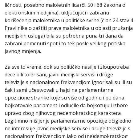
ličnosti, posebno maloletnih lica (čl. 50 i 68 Zakona o
elektronskim medijima), uključujući i zabranu
korišećenja maloletnika u političke svrhe (član 24 stav 4
Pravilnika o zaštiti prava maloletnika u oblasti pružanja
medijskih usluga) bila su potrebna puna tri dana da
zabrani pomenuti spot i to tek posle velikog pritiska
javnog mnjenja.
Za sve to vreme, dok su političko nasilje i zloupotreba
dece bili tolerisani, javni medijski servisi i druge
televizije s nacionalnom frekvencijom ignorisali su ili su
čak i sami učestvovali u hajci na parlamentarne
opozicione stranke koje su više od godinu i po dana
bojkotovale parlament i odlučile da bojkotuju i izbore
upravo zbog njihovog nedemokratskog karaktera.
Legitimno mišljenje parlamentarne opozicije očigledno
ne interesuje javne medijske servise i druge televizije s
nacionalnom frekvencijom iako od (ne)demokratskog