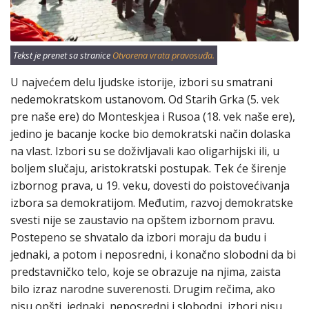
Tekst je prenet sa stranice
Otvorena vrata pravosuđa.
U najvećem delu ljudske istorije, izbori su smatrani
nedemokratskom ustanovom. Od Starih Grka (5. vek
pre naše ere) do Monteskjea i Rusoa (18. vek naše ere),
jedino je bacanje kocke bio demokratski način dolaska
na vlast. Izbori su se doživljavali kao oligarhijski ili, u
boljem slučaju, aristokratski postupak. Tek će širenje
izbornog prava, u 19. veku, dovesti do poistovećivanja
izbora sa demokratijom. Međutim, razvoj demokratske
svesti nije se zaustavio na opštem izbornom pravu.
Postepeno se shvatalo da izbori moraju da budu i
jednaki, a potom i neposredni, i konačno slobodni da bi
predstavničko telo, koje se obrazuje na njima, zaista
bilo izraz narodne suverenosti. Drugim rečima, ako
nisu opšti, jednaki, neposredni i slobodni, izbori nisu