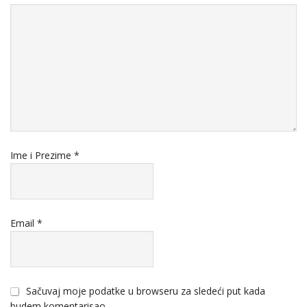
Ime i Prezime
*
Email
*
Sačuvaj moje podatke u browseru za sledeći put kada
budem komentarisao.