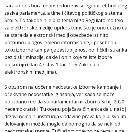
karaktera izbora neposredno zavisi legitimitet budućeg
saziva parlamenta, a time i čitavog političkog sistema
Srbije. To takođe nije bila tema ni za Regulatorno telo
za elektronske medije uprkos tome što je ono dužno da
se stara da elektronski mediji obezbede istinito,
potpuno i blagovremeno informisanje, i posebno u
toku izborne kampanje zastupljenost političkih stranka
bez diskriminacije, dakle i onih koje te iste izbore
bojkotuju (član 47 stav 1 tač. 1 i 5 Zakona o
elektronskim medijima).
S obzirom na uočene nedostatke izborne kampanje i
očekivane nedostatke glasanja, već sada se može
pouzdano reći da su parlamentarni izbori u Srbiji 2020.
nedemokratski. Tu ocenu pojačava činjenica da u našoj
državi nema ni institucija vladavine prava koje bi svojim
delovanjem možda mogle da pomognu da se neki od
nedostataka isprave. Tužilaštvo odavno ne regauje na