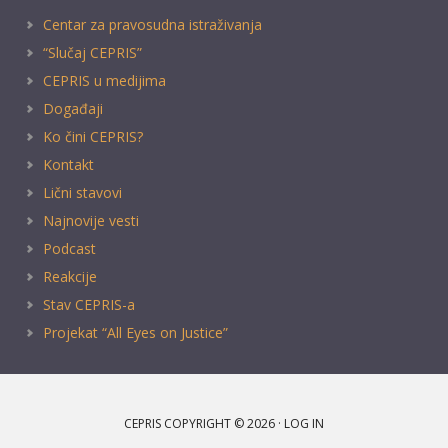
Centar za pravosudna istraživanja
“Slučaj CEPRIS”
CEPRIS u medijima
Događaji
Ko čini CEPRIS?
Kontakt
Lični stavovi
Najnovije vesti
Podcast
Reakcije
Stav CEPRIS-a
Projekat “All Eyes on Justice”
CEPRIS COPYRIGHT © 2026 ·
LOG IN