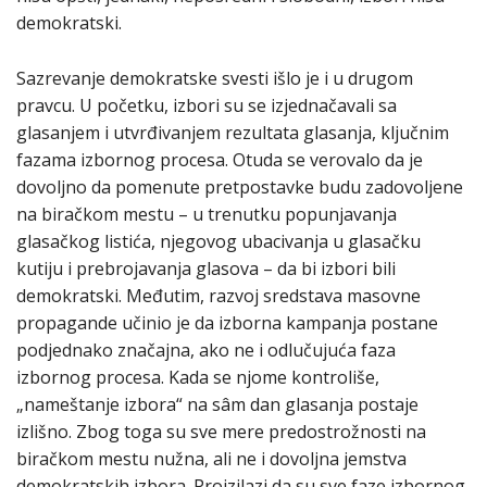
demokratski.
Sazrevanje demokratske svesti išlo je i u drugom
pravcu. U početku, izbori su se izjednačavali sa
glasanjem i utvrđivanjem rezultata glasanja, ključnim
fazama izbornog procesa. Otuda se verovalo da je
dovoljno da pomenute pretpostavke budu zadovoljene
na biračkom mestu – u trenutku popunjavanja
glasačkog listića, njegovog ubacivanja u glasačku
kutiju i prebrojavanja glasova – da bi izbori bili
demokratski. Međutim, razvoj sredstava masovne
propagande učinio je da izborna kampanja postane
podjednako značajna, ako ne i odlučujuća faza
izbornog procesa. Kada se njome kontroliše,
„nameštanje izbora“ na sâm dan glasanja postaje
izlišno. Zbog toga su sve mere predostrožnosti na
biračkom mestu nužna, ali ne i dovoljna jemstva
demokratskih izbora. Proizilazi da su sve faze izbornog