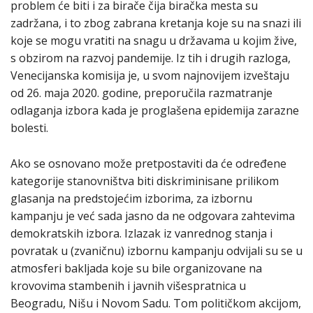
problem će biti i za birače čija biračka mesta su
zadržana, i to zbog zabrana kretanja koje su na snazi ili
koje se mogu vratiti na snagu u državama u kojim žive,
s obzirom na razvoj pandemije. Iz tih i drugih razloga,
Venecijanska komisija je, u svom najnovijem izveštaju
od 26. maja 2020. godine, preporučila razmatranje
odlaganja izbora kada je proglašena epidemija zarazne
bolesti.
Ako se osnovano može pretpostaviti da će određene
kategorije stanovništva biti diskriminisane prilikom
glasanja na predstojećim izborima, za izbornu
kampanju je već sada jasno da ne odgovara zahtevima
demokratskih izbora. Izlazak iz vanrednog stanja i
povratak u (zvaničnu) izbornu kampanju odvijali su se u
atmosferi bakljada koje su bile organizovane na
krovovima stambenih i javnih višespratnica u
Beogradu, Nišu i Novom Sadu. Tom političkom akcijom,