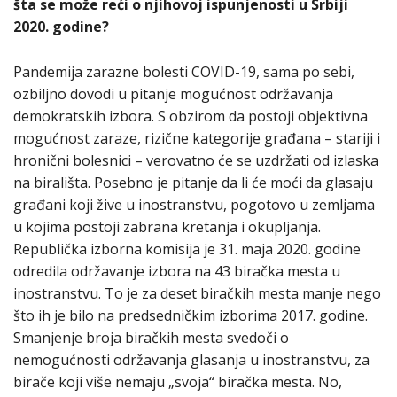
šta se može reći o njihovoj ispunjenosti u Srbiji
2020. godine?
Pandemija zarazne bolesti COVID-19, sama po sebi,
ozbiljno dovodi u pitanje mogućnost održavanja
demokratskih izbora. S obzirom da postoji objektivna
mogućnost zaraze, rizične kategorije građana – stariji i
hronični bolesnici – verovatno će se uzdržati od izlaska
na birališta. Posebno je pitanje da li će moći da glasaju
građani koji žive u inostranstvu, pogotovo u zemljama
u kojima postoji zabrana kretanja i okupljanja.
Republička izborna komisija je 31. maja 2020. godine
odredila održavanje izbora na 43 biračka mesta u
inostranstvu. To je za deset biračkih mesta manje nego
što ih je bilo na predsedničkim izborima 2017. godine.
Smanjenje broja biračkih mesta svedoči o
nemogućnosti održavanja glasanja u inostranstvu, za
birače koji više nemaju „svoja“ biračka mesta. No,