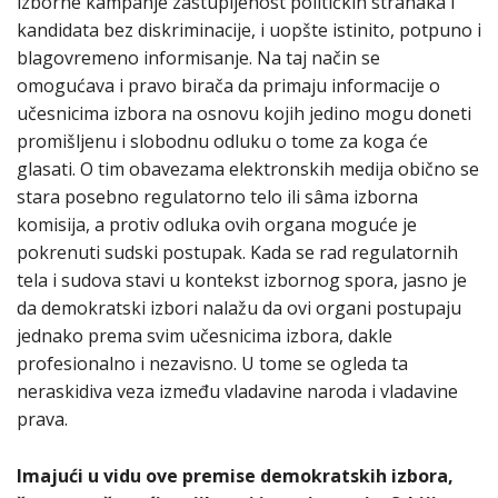
izborne kampanje zastupljenost političkih stranaka i
kandidata bez diskriminacije, i uopšte istinito, potpuno i
blagovremeno informisanje. Na taj način se
omogućava i pravo birača da primaju informacije o
učesnicima izbora na osnovu kojih jedino mogu doneti
promišljenu i slobodnu odluku o tome za koga će
glasati. O tim obavezama elektronskih medija obično se
stara posebno regulatorno telo ili sâma izborna
komisija, a protiv odluka ovih organa moguće je
pokrenuti sudski postupak. Kada se rad regulatornih
tela i sudova stavi u kontekst izbornog spora, jasno je
da demokratski izbori nalažu da ovi organi postupaju
jednako prema svim učesnicima izbora, dakle
profesionalno i nezavisno. U tome se ogleda ta
neraskidiva veza između vladavine naroda i vladavine
prava.
Imajući u vidu ove premise demokratskih izbora,