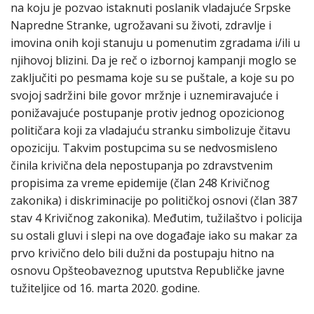
na koju je pozvao istaknuti poslanik vladajuće Srpske
Napredne Stranke, ugrožavani su životi, zdravlje i
imovina onih koji stanuju u pomenutim zgradama i/ili u
njihovoj blizini. Da je reč o izbornoj kampanji moglo se
zaključiti po pesmama koje su se puštale, a koje su po
svojoj sadržini bile govor mržnje i uznemiravajuće i
ponižavajuće postupanje protiv jednog opozicionog
političara koji za vladajuću stranku simbolizuje čitavu
opoziciju. Takvim postupcima su se nedvosmisleno
činila krivična dela nepostupanja po zdravstvenim
propisima za vreme epidemije (član 248 Krivičnog
zakonika) i diskriminacije po političkoj osnovi (član 387
stav 4 Krivičnog zakonika). Međutim, tužilaštvo i policija
su ostali gluvi i slepi na ove događaje iako su makar za
prvo krivično delo bili dužni da postupaju hitno na
osnovu Opšteobaveznog uputstva Republičke javne
tužiteljice od 16. marta 2020. godine.