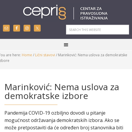
You are here:
Home
/
Lični stavovi
/
Marinković: Nema uslova za demokratske
izbore
Marinković: Nema uslova za
demokratske izbore
Pandemija COVID-19 ozbiljno dovodi u pitanje
mogućnost održavanja demokratskih izbora. Ako se
može pretpostaviti da će određen broj stanovnika biti