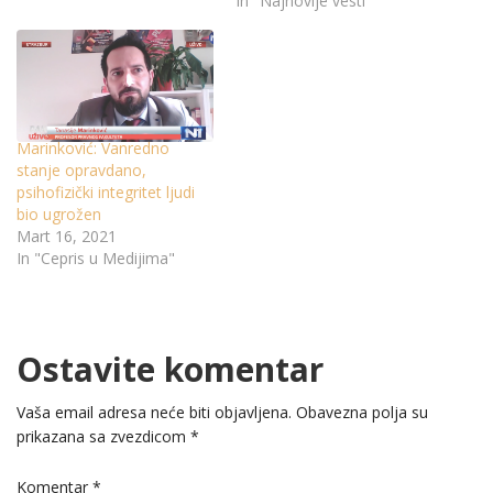
In "Najnovije vesti"
Marinković: Vanredno
stanje opravdano,
psihofizički integritet ljudi
bio ugrožen
Mart 16, 2021
In "Cepris u Medijima"
Ostavite komentar
Vaša email adresa neće biti objavljena.
Obavezna polja su
prikazana sa zvezdicom
*
Komentar
*