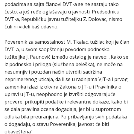
podacima sa sajta članovi DVT-a se ne sastaju tako
često, a još ređe oglašavaju u javnosti. Predsednicu
DVT-a, Republičku javnu tužiteljku Z. Dolovac, nismo
čuli ni videli baš odavno.
Poverenik za samostalnost M. Tkalac, tužilac koji je član
DVT-a, u svom saopštenju povodom podneska
tužiteljke J. Paunović između ostalog je naveo: „Kako se
iz podneska i priloga (službena beleška), ne može na
nesumnjiv i pouzdan način utvrditi sadržina
neprimerenog uticaja, da li se u radnjama VJT-a i prvog
zamenika izlazi iz okvira Zakona o JT-u i Pravilnika o
upravi u JT-u, neophodno je izvršiti odgovarajuće
provere, prikupiti podatke i relevantne dokaze, kako bi
se dala pravilna ocena događaja, jer bi u suprotnom
odluka bila preuranjena. Po pribavljanju svih podataka
o događaju, o stavu Poverenika, javnost će biti
obaveštena“.