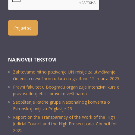
Prijavi se
NAJNOVIJI TEKSTOVI
Zahtevamo hitno pozivanje UN misije za utvrđivanje
činjenica o zvučnom udaru na građane 15. marta 2025.
Pravni fakultet u Beogradu organizuje Intenzivni kurs o
pravosudnoj etici i pravnim veštinama
Saopštenje Radne grupe Nacionalnog konventa o
Evropskoj uniji za Poglavlje 23
Report on the Transparency of the Work of the High
Judicial Council and the High Prosecutorial Council for
2025