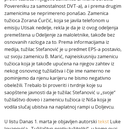
Povereniku za samostalnost DVT-a), a i prema drugim
zamenicima se neprimereno ponašao. Zamenica
tužioca Zorana Ćurčić, koja se javila telefonom u
emisiju Utisak nedelje, rekla je da je iz ovog odeljenja
premeštena u Odeljenje za maloletnike, takođe bez
osnovanih razloga za to. Prema informacijama iz
medija, tužilac Stefanović je u predmet EPS-a postavio,
uz svoju zamenicu B. Marić, najneiskusniju zamenicu
tužioca koja je takođe upućena na njegov zahtev iz
nekog osnovnog tužilaštva i čije ime namerno ne
pominjemo da njenu karijeru ne bismo negativno
obeležili. Trebalo bi proveriti i tvrdnje koje su
saopštene javnosti da je tužilac Stefanović u „svoje“
tužilaštvo doveo i zamenicu tužioca iz Niša koja je
vodila slučaj ubistva na naplatnoj rampi u Doljevcu.
U listu Danas 1. marta je objavljen autorski
tekst
Luke
Jovanovića „Tužilaštvo protiv tužiteljki“, u kome ovaj