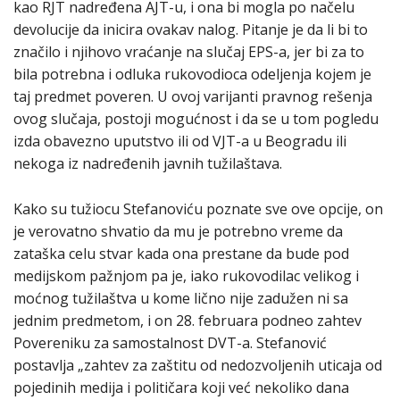
kao RJT nadređena AJT-u, i ona bi mogla po načelu
devolucije da inicira ovakav nalog. Pitanje je da li bi to
značilo i njihovo vraćanje na slučaj EPS-a, jer bi za to
bila potrebna i odluka rukovodioca odeljenja kojem je
taj predmet poveren. U ovoj varijanti pravnog rešenja
ovog slučaja, postoji mogućnost i da se u tom pogledu
izda obavezno uputstvo ili od VJT-a u Beogradu ili
nekoga iz nadređenih javnih tužilaštava.
Kako su tužiocu Stefanoviću poznate sve ove opcije, on
je verovatno shvatio da mu je potrebno vreme da
zataška celu stvar kada ona prestane da bude pod
medijskom pažnjom pa je, iako rukovodilac velikog i
moćnog tužilaštva u kome lično nije zadužen ni sa
jednim predmetom, i on 28. februara podneo zahtev
Povereniku za samostalnost DVT-a. Stefanović
postavlja „zahtev za zaštitu od nedozvoljenih uticaja od
pojedinih medija i političara koji već nekoliko dana