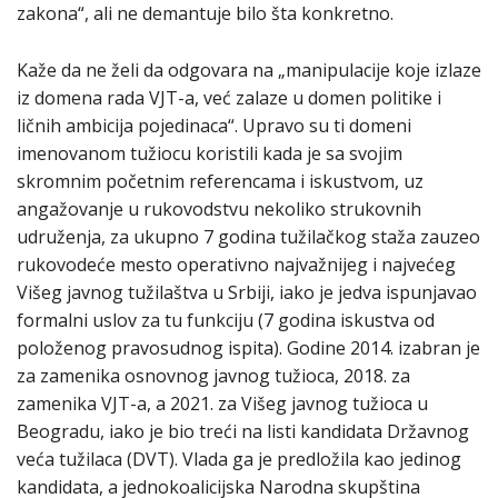
zakona“, ali ne demantuje bilo šta konkretno.
Kaže da ne želi da odgovara na „manipulacije koje izlaze
iz domena rada VJT-a, već zalaze u domen politike i
ličnih ambicija pojedinaca“. Upravo su ti domeni
imenovanom tužiocu koristili kada je sa svojim
skromnim početnim referencama i iskustvom, uz
angažovanje u rukovodstvu nekoliko strukovnih
udruženja, za ukupno 7 godina tužilačkog staža zauzeo
rukovodeće mesto operativno najvažnijeg i najvećeg
Višeg javnog tužilaštva u Srbiji, iako je jedva ispunjavao
formalni uslov za tu funkciju (7 godina iskustva od
položenog pravosudnog ispita). Godine 2014. izabran je
za zamenika osnovnog javnog tužioca, 2018. za
zamenika VJT-a, a 2021. za Višeg javnog tužioca u
Beogradu, iako je bio treći na listi kandidata Državnog
veća tužilaca (DVT). Vlada ga je predložila kao jedinog
kandidata, a jednokoalicijska Narodna skupština