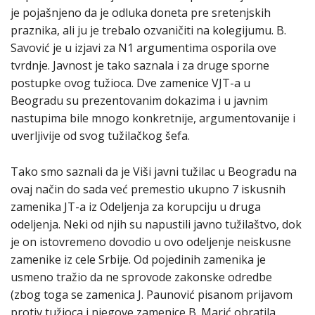
je pojašnjeno da je odluka doneta pre sretenjskih
praznika, ali ju je trebalo ozvaničiti na kolegijumu. B.
Savović je u izjavi za N1 argumentima osporila ove
tvrdnje. Javnost je tako saznala i za druge sporne
postupke ovog tužioca. Dve zamenice VJT-a u
Beogradu su prezentovanim dokazima i u javnim
nastupima bile mnogo konkretnije, argumentovanije i
uverljivije od svog tužilačkog šefa.
Tako smo saznali da je Viši javni tužilac u Beogradu na
ovaj način do sada već premestio ukupno 7 iskusnih
zamenika JT-a iz Odeljenja za korupciju u druga
odeljenja. Neki od njih su napustili javno tužilaštvo, dok
je on istovremeno dovodio u ovo odeljenje neiskusne
zamenike iz cele Srbije. Od pojedinih zamenika je
usmeno tražio da ne sprovode zakonske odredbe
(zbog toga se zamenica J. Paunović pisanom prijavom
protiv tužioca i njegove zamenice B. Marić obratila