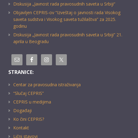
Diskusija „Javnost rada pravosudnih saveta u Srbiji“
Objavljen CEPRIS-ov “Izveštaj o javnosti rada Visokog
saveta sudstva i Visokog saveta tužilaštva” za 2025.
godinu
Diskusija „Javnost rada pravosudnih saveta u Srbiji” 21.
aprila u Beogradu
STRANICE:
Centar za pravosudna istraživanja
“Slučaj CEPRIS”
CEPRIS u medijima
Događaji
Ko čini CEPRIS?
Kontakt
Lični stavovi