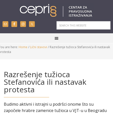
You are here:
Home
/
Lični stavovi
/
Razrešenje tužioca Stefanovića ili nastavak
protesta
Razrešenje tužioca
Stefanovića ili nastavak
protesta
Budimo aktivni i istrajni u podršci onome što su
započele hrabre zamenice tužioca u VJT-u u Beogradu