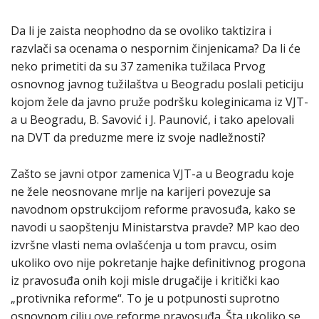
Da li je zaista neophodno da se ovoliko taktizira i
razvlači sa ocenama o nespornim činjenicama? Da li će
neko primetiti da su 37 zamenika tužilaca Prvog
osnovnog javnog tužilaštva u Beogradu poslali peticiju
kojom žele da javno pruže podršku koleginicama iz VJT-
a u Beogradu, B. Savović i J. Paunović, i tako apelovali
na DVT da preduzme mere iz svoje nadležnosti?
Zašto se javni otpor zamenica VJT-a u Beogradu koje
ne žele neosnovane mrlje na karijeri povezuje sa
navodnom opstrukcijom reforme pravosuđa, kako se
navodi u saopštenju Ministarstva pravde? MP kao deo
izvršne vlasti nema ovlašćenja u tom pravcu, osim
ukoliko ovo nije pokretanje hajke definitivnog progona
iz pravosuđa onih koji misle drugačije i kritički kao
„protivnika reforme“. To je u potpunosti suprotno
osnovnom cilju ove reforme pravosuđa. Šta ukoliko se