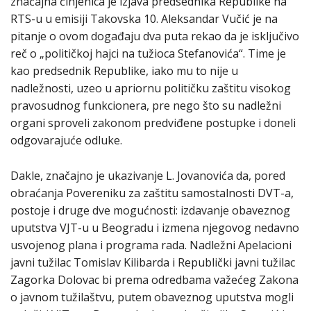
značajna činjenica je izjava predsednika Republike na
RTS-u u emisiji Takovska 10. Aleksandar Vučić je na
pitanje o ovom događaju dva puta rekao da je isključivo
reč o „političkoj hajci na tužioca Stefanovića“. Time je
kao predsednik Republike, iako mu to nije u
nadležnosti, uzeo u apriornu političku zaštitu visokog
pravosudnog funkcionera, pre nego što su nadležni
organi sproveli zakonom predviđene postupke i doneli
odgovarajuće odluke.
Dakle, značajno je ukazivanje L. Jovanovića da, pored
obraćanja Povereniku za zaštitu samostalnosti DVT-a,
postoje i druge dve mogućnosti: izdavanje obaveznog
uputstva VJT-u u Beogradu i izmena njegovog nedavno
usvojenog plana i programa rada. Nadležni Apelacioni
javni tužilac Tomislav Kilibarda i Republički javni tužilac
Zagorka Dolovac bi prema odredbama važećeg Zakona
o javnom tužilaštvu, putem obaveznog uputstva mogli