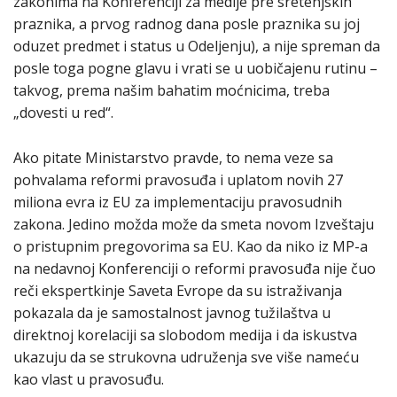
zakonima na Konferenciji za medije pre sretenjskih
praznika, a prvog radnog dana posle praznika su joj
oduzet predmet i status u Odeljenju), a nije spreman da
posle toga pogne glavu i vrati se u uobičajenu rutinu –
takvog, prema našim bahatim moćnicima, treba
„dovesti u red“.
Ako pitate Ministarstvo pravde, to nema veze sa
pohvalama reformi pravosuđa i uplatom novih 27
miliona evra iz EU za implementaciju pravosudnih
zakona. Jedino možda može da smeta novom Izveštaju
o pristupnim pregovorima sa EU. Kao da niko iz MP-a
na nedavnoj Konferenciji o reformi pravosuđa nije čuo
reči ekspertkinje Saveta Evrope da su istraživanja
pokazala da je samostalnost javnog tužilaštva u
direktnoj korelaciji sa slobodom medija i da iskustva
ukazuju da se strukovna udruženja sve više nameću
kao vlast u pravosuđu.