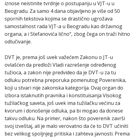
iznose neistinite tvrdnje o postupanju u VJT-u u
Beogradu. Za samo 4 dana objavljeno je više od 50
spornih tekstova kojima se drastično ugrožava
samostalnost rada VJT-a u Beogradu kao državnog
organa, a i Stefanovića lično“, zbog čega on traži hitno
odlučivanje.
DVT je, prema još uvek važećem Zakonu o JT-u
ovlašćen da predloži Vladi razrešenje određenog
tužioca, a zakon nije predvideo da je DVT-u za tu
odluku potrebna preporuka pomenutog Poverenika,
koji u stvari nije zakonska kategorija. Ovaj organ do
izbora istaknutih pravnika i konstituisanja Visokog
tužilačkog saveta, još uvek ima tužilačku većinu za
kvorum i donošenje odluka, pa bi mogao da donese
takvu odluku. Na primer, nakon što poverenik završi
svoj izveštaj, ali je malo verovatno da će to DVT učiniti
bez velikog spoljnjeg pritiska i zahteva javnosti. Prema