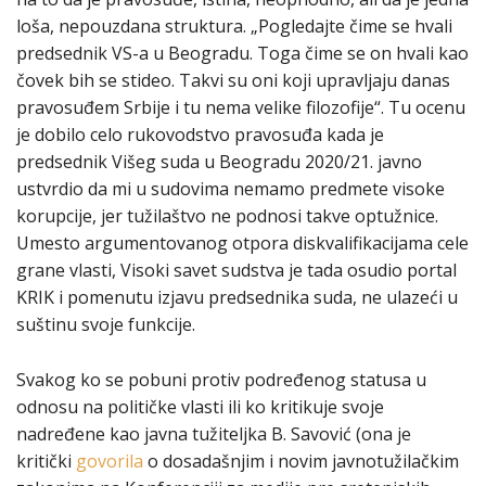
loša, nepouzdana struktura. „Pogledajte čime se hvali
predsednik VS-a u Beogradu. Toga čime se on hvali kao
čovek bih se stideo. Takvi su oni koji upravljaju danas
pravosuđem Srbije i tu nema velike filozofije“. Tu ocenu
je dobilo celo rukovodstvo pravosuđa kada je
predsednik Višeg suda u Beogradu 2020/21. javno
ustvrdio da mi u sudovima nemamo predmete visoke
korupcije, jer tužilaštvo ne podnosi takve optužnice.
Umesto argumentovanog otpora diskvalifikacijama cele
grane vlasti, Visoki savet sudstva je tada osudio portal
KRIK i pomenutu izjavu predsednika suda, ne ulazeći u
suštinu svoje funkcije.
Svakog ko se pobuni protiv podređenog statusa u
odnosu na političke vlasti ili ko kritikuje svoje
nadređene kao javna tužiteljka B. Savović (ona je
kritički
govorila
o dosadašnjim i novim javnotužilačkim