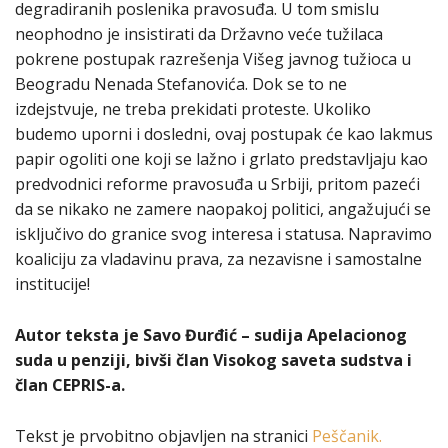
degradiranih poslenika pravosuđa. U tom smislu
neophodno je insistirati da Državno veće tužilaca
pokrene postupak razrešenja Višeg javnog tužioca u
Beogradu Nenada Stefanovića. Dok se to ne
izdejstvuje, ne treba prekidati proteste. Ukoliko
budemo uporni i dosledni, ovaj postupak će kao lakmus
papir ogoliti one koji se lažno i grlato predstavljaju kao
predvodnici reforme pravosuđa u Srbiji, pritom pazeći
da se nikako ne zamere naopakoj politici, angažujući se
isključivo do granice svog interesa i statusa. Napravimo
koaliciju za vladavinu prava, za nezavisne i samostalne
institucije!
Autor teksta je Savo Đurđić – sudija Apelacionog
suda u penziji, bivši član Visokog saveta sudstva i
član CEPRIS-a.
Tekst je prvobitno objavljen na stranici
Peščanik.