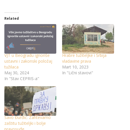
Related
VJT u Beogradu ignoriše
Hrabre tužiteljke i Srbija
ustavni i zakonski položaj
vladavine prava
tužilaca
Mart 10, 2023
Maj 30, 2024
In "Lični stavovi"
In "Stav CEPRIS-a"
Savo Đurđić: Zahtevamo
zaštitu tužiteljki i bolje
pravosuđe