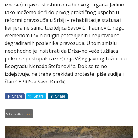
iznoseći u javnost istinu o radu ovog organa. Jedino
tako možemo doći do prvog praktičnog uspeha u
reformi pravosuđa u Srbiji – rehabilitacije statusa i
karijera ne samo tužiteljica Savović i Paunović, nego
vremenom i svih drugih potcenjenih i nepravedno
degradiranih poslenika pravosuđa. U tom smislu
neophodno je insistirati da Državno veće tužilaca
pokrene postupak razrešenja Višeg javnog tužioca u
Beogradu Nenada Stefanovića. Dok se to ne
izdejstvuje, ne treba prekidati proteste, piše sudija i
član CEPRIS-a Savo Đurđić.
Share
Share
Share
Mart 8, 2023
CEPRIS