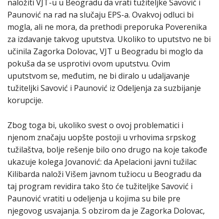
naložiti VJT-u u Beogradu da vrati tužiteljke Savović i
Paunović na rad na slučaju EPS-a. Ovakvoj odluci bi
mogla, ali ne mora, da prethodi preporuka Poverenika
za izdavanje takvog uputstva. Ukoliko to uputstvo ne bi
učinila Zagorka Dolovac, VJT u Beogradu bi moglo da
pokuša da se usprotivi ovom uputstvu. Ovim
uputstvom se, međutim, ne bi diralo u udaljavanje
tužiteljki Savović i Paunović iz Odeljenja za suzbijanje
korupcije.
Zbog toga bi, ukoliko svest o ovoj problematici i
njenom značaju uopšte postoji u vrhovima srpskog
tužilaštva, bolje rešenje bilo ono drugo na koje takođe
ukazuje kolega Jovanović: da Apelacioni javni tužilac
Kilibarda naloži Višem javnom tužiocu u Beogradu da
taj program revidira tako što će tužiteljke Savović i
Paunović vratiti u odeljenja u kojima su bile pre
njegovog usvajanja. S obzirom da je Zagorka Dolovac,