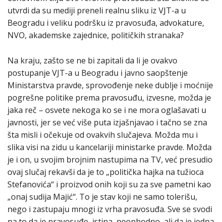
utvrdi da su mediji preneli realnu sliku iz VJT-a u
Beogradu i veliku podršku iz pravosuđa, advokature,
NVO, akademske zajednice, političkih stranaka?
Na kraju, zašto se ne bi zapitali da li je ovakvo
postupanje VJT-a u Beogradu i javno saopštenje
Ministarstva pravde, sprovođenje neke dublje i moćnije
pogrešne politike prema pravosuđu, izvesne, možda je
jaka reč – osvete nekoga ko se i ne mora oglašavati u
javnosti, jer se već više puta izjašnjavao i tačno se zna
šta misli i očekuje od ovakvih slučajeva. Možda mu i
slika visi na zidu u kancelariji ministarke pravde. Možda
je i on, u svojim brojnim nastupima na TV, već presudio
ovaj slučaj rekavši da je to „politička hajka na tužioca
Stefanovića“ i proizvod onih koji su za sve pametni kao
„onaj sudija Majić“. To je stav koji ne samo tolerišu,
nego i zastupaju mnogi iz vrha pravosuđa. Sve se svodi
na to da je pravosuđe, istina, neophodno, ali da je jedna