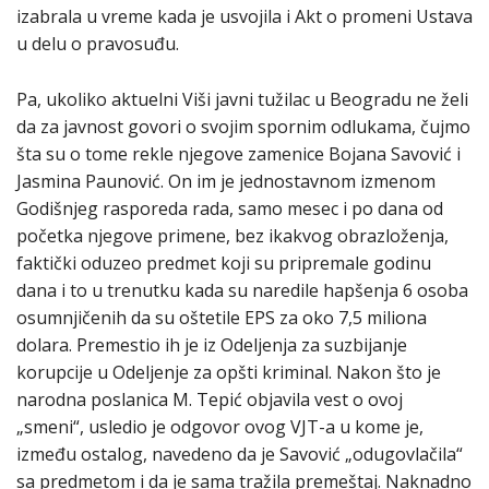
izabrala u vreme kada je usvojila i Akt o promeni Ustava
u delu o pravosuđu.
Pa, ukoliko aktuelni Viši javni tužilac u Beogradu ne želi
da za javnost govori o svojim spornim odlukama, čujmo
šta su o tome rekle njegove zamenice Bojana Savović i
Jasmina Paunović. On im je jednostavnom izmenom
Godišnjeg rasporeda rada, samo mesec i po dana od
početka njegove primene, bez ikakvog obrazloženja,
faktički oduzeo predmet koji su pripremale godinu
dana i to u trenutku kada su naredile hapšenja 6 osoba
osumnjičenih da su oštetile EPS za oko 7,5 miliona
dolara. Premestio ih je iz Odeljenja za suzbijanje
korupcije u Odeljenje za opšti kriminal. Nakon što je
narodna poslanica M. Tepić objavila vest o ovoj
„smeni“, usledio je odgovor ovog VJT-a u kome je,
između ostalog, navedeno da je Savović „odugovlačila“
sa predmetom i da je sama tražila premeštaj. Naknadno