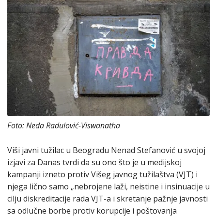
Foto: Neda Radulović-Viswanatha
Viši javni tužilac u Beogradu Nenad Stefanović u svojoj
izjavi za Danas tvrdi da su ono što je u medijskoj
kampanji izneto protiv Višeg javnog tužilaštva (VJT) i
njega lično samo „nebrojene laži, neistine i insinuacije u
cilju diskreditacije rada VJT-a i skretanje pažnje javnosti
sa odlučne borbe protiv korupcije i poštovanja