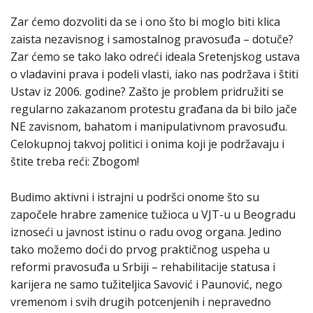
Zar ćemo dozvoliti da se i ono što bi moglo biti klica
zaista nezavisnog i samostalnog pravosuđa – dotuče?
Zar ćemo se tako lako odreći ideala Sretenjskog ustava
o vladavini prava i podeli vlasti, iako nas podržava i štiti
Ustav iz 2006. godine? Zašto je problem pridružiti se
regularno zakazanom protestu građana da bi bilo jače
NE zavisnom, bahatom i manipulativnom pravosuđu.
Celokupnoj takvoj politici i onima koji je podržavaju i
štite treba reći: Zbogom!
Budimo aktivni i istrajni u podršci onome što su
započele hrabre zamenice tužioca u VJT-u u Beogradu
iznoseći u javnost istinu o radu ovog organa. Jedino
tako možemo doći do prvog praktičnog uspeha u
reformi pravosuđa u Srbiji – rehabilitacije statusa i
karijera ne samo tužiteljica Savović i Paunović, nego
vremenom i svih drugih potcenjenih i nepravedno