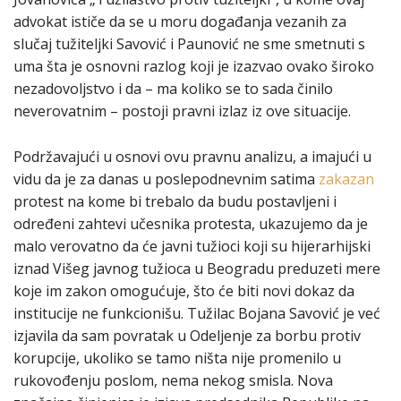
advokat ističe da se u moru događanja vezanih za
slučaj tužiteljki Savović i Paunović ne sme smetnuti s
uma šta je osnovni razlog koji je izazvao ovako široko
nezadovoljstvo i da – ma koliko se to sada činilo
neverovatnim – postoji pravni izlaz iz ove situacije.
Podržavajući u osnovi ovu pravnu analizu, a imajući u
vidu da je za danas u poslepodnevnim satima
zakazan
protest na kome bi trebalo da budu postavljeni i
određeni zahtevi učesnika protesta, ukazujemo da je
malo verovatno da će javni tužioci koji su hijerarhijski
iznad Višeg javnog tužioca u Beogradu preduzeti mere
koje im zakon omogućuje, što će biti novi dokaz da
institucije ne funkcionišu. Tužilac Bojana Savović je već
izjavila da sam povratak u Odeljenje za borbu protiv
korupcije, ukoliko se tamo ništa nije promenilo u
rukovođenju poslom, nema nekog smisla. Nova