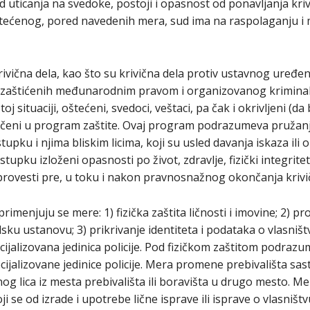
 uticanja na svedoke, postoji i opasnost od ponavljanja krivi
tećenog, pored navedenih mera, sud ima na raspolaganju i
rivična dela, kao što su krivična dela protiv ustavnog uređen
a zaštićenih međunarodnim pravom i organizovanog kriminal
j situaciji, oštećeni, svedoci, veštaci, pa čak i okrivljeni (da 
ljučeni u program zaštite. Ovaj program podrazumeva pružanj
upku i njima bliskim licima, koji su usled davanja iskaza ili
upku izloženi opasnosti po život, zdravlje, fizički integritet
provesti pre, u toku i nakon pravnosnažnog okončanja kriv
imenjuju se mere: 1) fizička zaštita ličnosti i imovine; 2) pr
u ustanovu; 3) prikrivanje identiteta i podataka o vlasništv
jalizovana jedinica policije. Pod fizičkom zaštitom podrazu
cijalizovane jedinice policije. Mera promene prebivališta sas
og lica iz mesta prebivališta ili boravišta u drugo mesto. Mer
i se od izrade i upotrebe lične isprave ili isprave o vlasništv