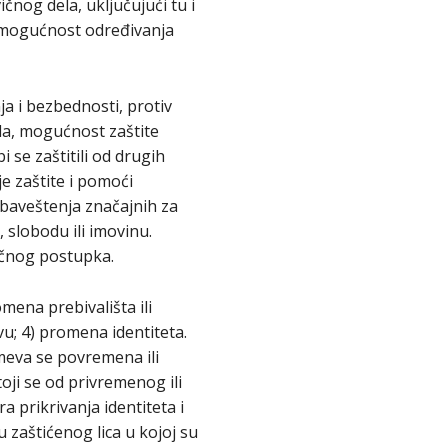
čnog dela, uključujući tu i
 mogućnost određivanja
ja i bezbednosti, protiv
a, mogućnost zaštite
bi se zaštitili od drugih
e zaštite i pomoći
 obaveštenja značajnih za
, slobodu ili imovinu.
ičnog postupka.
omena prebivališta ili
u; 4) promena identiteta.
meva se povremena ili
toji se od privremenog ili
a prikrivanja identiteta i
u zaštićenog lica u kojoj su