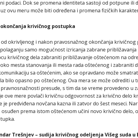
i podaci. Dok se promena identiteta sastoji od potpune ili d
 uz ovu meru može biti određena i promena fizičkih karakteri
 okončanja krivičnog postupka
 od okrivljenog i nakon pravosnažnog okončanja krivičnog po
aspolaganju samo mogućnost izricanja zabrane približavanja 
cu krivičnog dela zabraniti približavanje oštećenom na odre
 oko mesta stanovanja ili mesta rada oštećenog i zabraniti 
omunikaciju sa oštećenim, ako se opravdano može smatrati d
ela bilo opasno po oštećenog. Ova mera se može odrediti u t
a pravnosnažnosti presude, s tim da se vreme provedeno u 
je ove mere povlači krivičnu odgovornost za krivično delo 
je predviđena novčana kazna ili zatvor do šest meseci. Nara
 osuđen prema istom oštećenom učini novo krivično delo, o
stupka.
ndar Trešnjev – sudija krivičnog odeljenja Višeg suda u