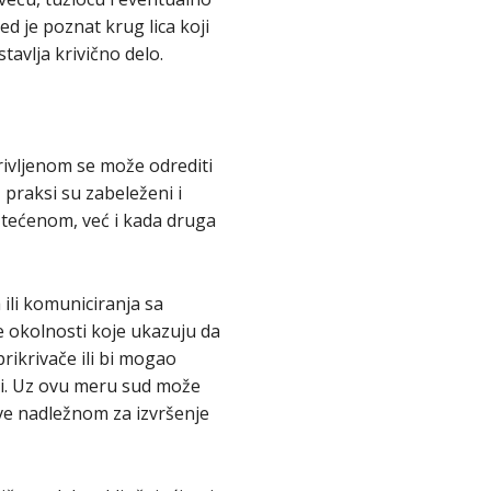
d je poznat krug lica koji
avlja krivično delo.
krivljenom se može odrediti
praksi su zabeleženi i
štećenom, već i kada druga
ili komuniciranja sa
 okolnosti koje ukazuju da
rikrivače ili bi mogao
reti. Uz ovu meru sud može
ave nadležnom za izvršenje