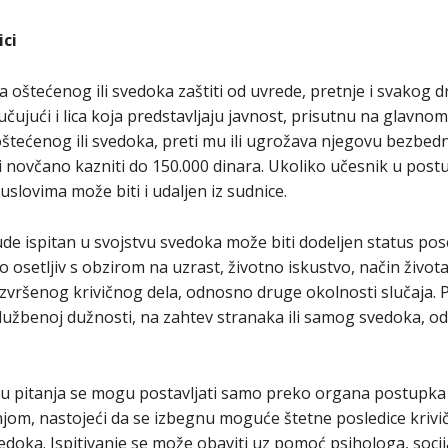
ici
 oštećenog ili svedoka zaštiti od uvrede, pretnje i svakog 
jučujući i lica koja predstavljaju javnost, prisutnu na glavno
ćenog ili svedoka, preti mu ili ugrožava njegovu bezbednost
 novčano kazniti do 150.000 dinara. Ukoliko učesnik u post
uslovima može biti i udaljen iz sudnice.
de ispitan u svojstvu svedoka može biti dodeljen status pos
 osetljiv s obzirom na uzrast, životno iskustvo, način života
ce izvršenog krivičnog dela, odnosno druge okolnosti slučaj
žbenoj dužnosti, na zahtev stranaka ili samog svedoka, od
u pitanja se mogu postavljati samo preko organa postupka 
om, nastojeći da se izbegnu moguće štetne posledice krivi
edoka. Ispitivanje se može obaviti uz pomoć psihologa, socij