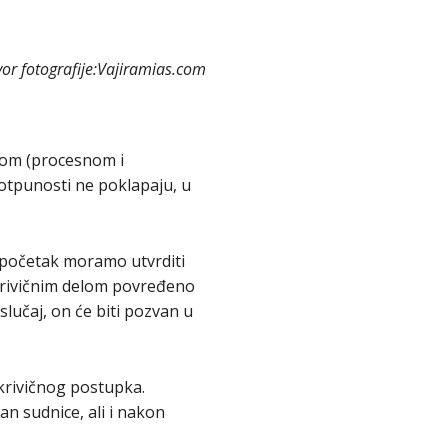
vor fotografije:Vajiramias.com
ičnom (procesnom i
otpunosti ne poklapaju, u
a početak moramo utvrditi
 krivičnim delom povređeno
slučaj, on će biti pozvan u
krivičnog postupka.
n sudnice, ali i nakon