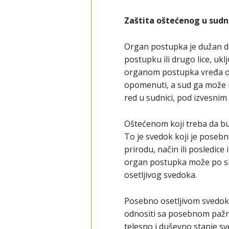
Zaštita oštećenog u sudn
Organ postupka je dužan da
postupku ili drugo lice, ukl
organom postupka vređa ošte
opomenuti, a sud ga može i
red u sudnici, pod izvesnim 
Oštećenom koji treba da bu
To je svedok koji je posebno
prirodu, način ili posledi
organ postupka može po slu
osetljivog svedoka.
Posebno osetljivom svedok
odnositi sa posebnom pažnj
telesno i duševno stanje sv