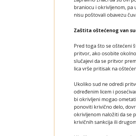
braniocu i okrivljenom, pa 
nisu poštovali obavezu čuv
Zaštita oštećenog van su
Pred toga što se oštećeni št
pritvor, ako osobite okolno
slučajevi da se pritvor pre
lica vrše pritisak na ošteć
Ukoliko sud ne odredi pritv
određenim licem i posećiva
bi okrivljeni mogao ometati
ponoviti krivično delo, dovr
okrivljenom naložiti da se 
krivičnih sankcija ili dr