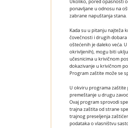
Ukoliko, pored opasnosti od
ponavljane u odnosu na oš
zabrane napuštanja stana.
Kada su u pitanju najteža k
čovečnosti i drugih dobar
oštećenih je daleko veća. U to
okrivljenih), mogu biti uk
učesnicima u krivičnom post
dokazivanje u krivičnom post
Program zaštite može se s
U okviru programa zaštite pr
premeštanje u drugu zavodsk
Ovaj program sprovodi speci
trajna zaštita od strane spe
trajnog preseljenja zaštićen
podataka o vlasništvu sastoj