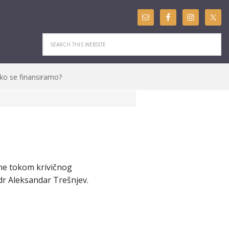
ko se finansiramo?
ćene tokom krivičnog
 dr Aleksandar Trešnjev.