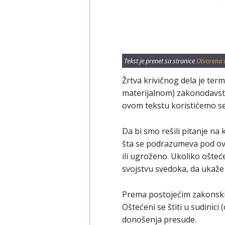
Tekst je prenet sa stranice
Otvorena 
Žrtva krivičnog dela je term
materijalnom) zakonodavst
ovom tekstu koristićemo s
Da bi smo rešili pitanje na
šta se podrazumeva pod ovim
ili ugroženo. Ukoliko ošteć
svojstvu svedoka, da ukaže 
Prema postojećim zakonskim
Oštećeni se štiti u sudinic
donošenja presude.