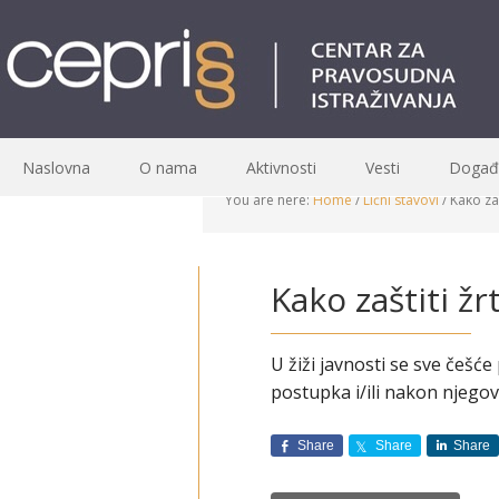
Naslovna
O nama
Aktivnosti
Vesti
Događa
You are here:
Home
/
Lični stavovi
/
Kako zaš
Kako zaštiti ž
U žiži javnosti se sve češće
postupka i/ili nakon njegov
Share
Share
Share