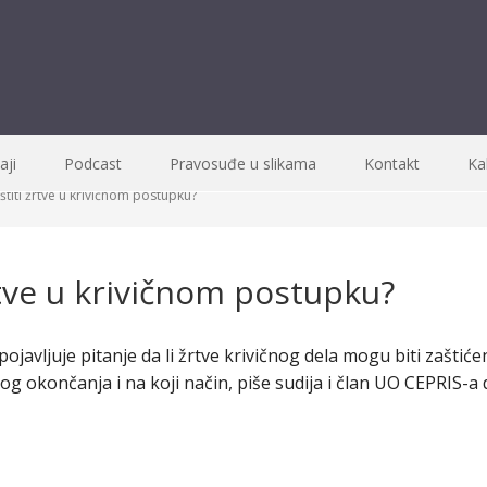
ji
Podcast
Pravosuđe u slikama
Kontakt
Ka
titi žrtve u krivičnom postupku?
rtve u krivičnom postupku?
 pojavljuje pitanje da li žrtve krivičnog dela mogu biti zašti
og okončanja i na koji način, piše sudija i član UO CEPRIS-a