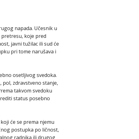
drugog napada. Učesnik u
m pretresu, koje pred
, javni tužilac ili sud će
upku pri tome narušava i
ebno osetljivog svedoka.
, pol, zdravstveno stanje,
a. Prema takvom svedoku
rediti status posebno
koji će se prema njemu
čnog postupka po ličnost,
alnog radnika ili drugog