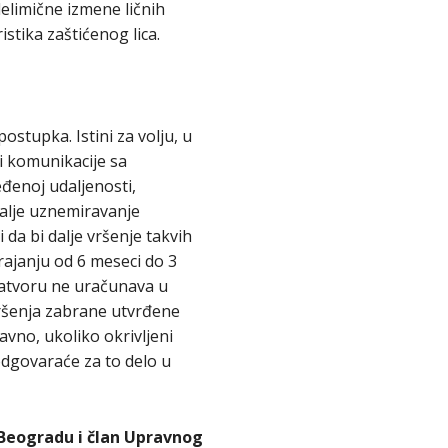
elimične izmene ličnih
stika zaštićenog lica.
stupka. Istini za volju, u
i komunikacije sa
đenoj udaljenosti,
dalje uznemiravanje
a bi dalje vršenje takvih
rajanju od 6 meseci do 3
zatvoru ne uračunava u
kršenja zabrane utvrđene
vno, ukoliko okrivljeni
dgovaraće za to delo u
 Beogradu i član Upravnog