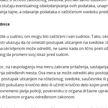
u slučaju eventualnog obelodanjivanja ovih podataka, unapre
anja tajne, a odavanje podataka o zaštićenom svedoku predst
dnice
ite u sudnici, oni mogu biti zaštićeni i van sudnice. Tako, o
sti ukazuju da će ometati postupak uticanjem na svedoke. U 
ma okrivljenom može odrediti, ne samo kada on lično preti o
enog da promeni svoj iskaz pred sudom.
or, na raspolaganju ima meru zabrane prilaženja, sastajanja 
nja određenih mesta. Ova mera se može odrediti ako postoje
 postupak uticanjem na oštećenog, svedoke, saučesnike ili p
šiti pokušano krivično delo ili učiniti krivično delo kojim p
povremeno javlja policiji, povereniku iz organa državne upr
ugom državnom organu određenom zakonom.