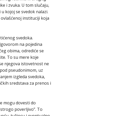
ke i zvuka. U tom slučaju,
 u kojoj se svedok nalazi.
ovlašćenoj instituciji koja
štićenog svedoka.
odgovorom na pojedina
većeg obima, odrediće se
te. To su mere koje
se njegova istovetnost ne
uje pod pseudonimom, uz
ivanjem izgleda svedoka,
čkih sredstava za prenos i
oje mogu dovesti do
strogo poverljivo”. To
veću, tužiocu i eventualno