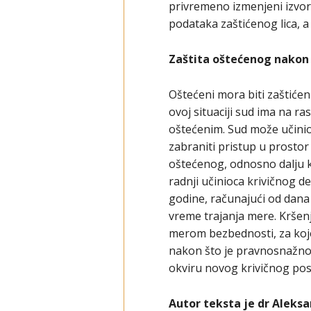
privremeno izmenjeni izvorn
podataka zaštićenog lica, a
Zaštita oštećenog nakon
Oštećeni mora biti zaštićen
ovoj situaciji sud ima na r
oštećenim. Sud može učinio
zabraniti pristup u prostor
oštećenog, odnosno dalju k
radnji učinioca krivičnog d
godine, računajući od dan
vreme trajanja mere. Kršen
merom bezbednosti, za koje 
nakon što je pravnosnažno
okviru novog krivičnog po
Autor teksta je dr Aleksa