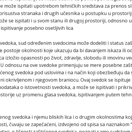
se može ispitati upotrebom tehničkih sredstava za prenos sli
 prisustva stranaka i drugih učesnika u postupku u prostoriji
e se ispitati i u svom stanu ili drugoj prostoriji, odnosno u 
spitivanje posebno osetljivih lica.
vedoka, sud određenim svedocima može dodeliti i status za
 postoje okolnosti koje ukazuju da bi davanjem iskaza ili 
 lica izložio opasnosti po život, zdravlje, slobodu ili imovinu 
 U odnosu na ove svedoke primenjuju se mere posebne zašti
tićenog svedoka pod uslovima i na način koji obezbeđuju da 
o, ni okrivljenom i njegovom braniocu. Ovaj svedok se ispit
 podataka o istovetnosti svedoka, a može se ispitivati i prikr
ostorije uz promenu glasa svedoka, ispitivanjem putem tehni
ćenog svedoka i njemu bliskih lica i o drugim okolnostima k
osti, čuvaju se zapečaćeni, izdvojeno od spisa sa naznakom “
odaci, o ličnosti zaštićenog svedoka, poznati samo sudskom 