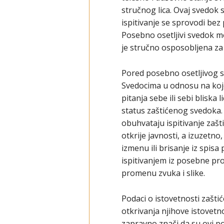
stručnog lica. Ovaj svedok 
ispitivanje se sprovodi bez
Posebno osetljivi svedok mož
je stručno osposobljena za i
Pored posebno osetljivog s
Svedocima u odnosu na koje
pitanja sebe ili sebi bliska
status zaštićenog svedoka.
obuhvataju ispitivanje zaš
otkrije javnosti, a izuzetn
izmenu ili brisanje iz spisa
ispitivanjem iz posebne pr
promenu zvuka i slike.
Podaci o istovetnosti zašti
otkrivanja njihove istovetn
zapravno znači da su ovi p