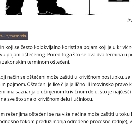
Iz
vrata pravosuđa.
in koji se često kolokvijalno koristi za pojam koji je u kriv
vu pojam oštećenog. Pored toga što se ova dva termina u p
e zakonskim terminom oštećeni.
 koji način se oštećeni može zaštiti u krivičnom postupku, z
 pojmom. Oštećeni je lice čije je lično ili imovinsko pravo
eni ima saznanja o učinjenom krivičnom delu, što je najčešći 
na sve što zna o krivičnom delu i učiniocu.
 rešenjima oštećeni se na više načina može zaštiti u toku 
i (odnosno tokom preduzimanja određene procesne radnje), va