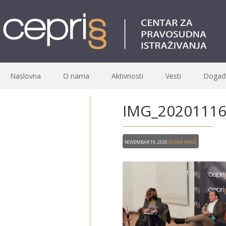
Naslovna
O nama
Aktivnosti
Vesti
Događa
IMG_20201116
Novembar 19, 2020
Dunja Rakic