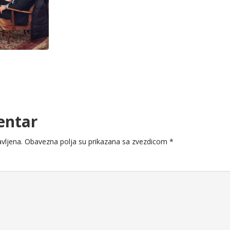
entar
vljena.
Obavezna polja su prikazana sa zvezdicom
*