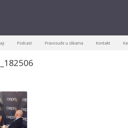
ji
Podcast
Pravosuđe u slikama
Kontakt
Ka
_182506