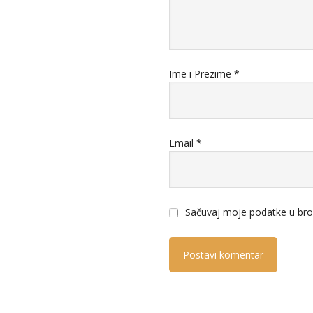
Ime i Prezime
*
Email
*
Sačuvaj moje podatke u bro