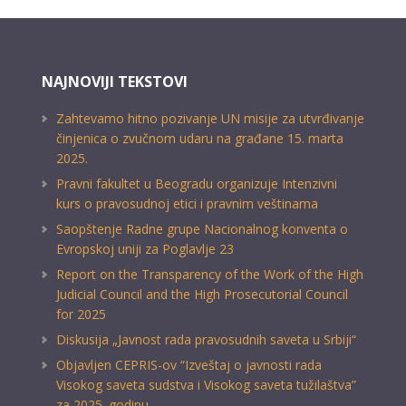
NAJNOVIJI TEKSTOVI
Zahtevamo hitno pozivanje UN misije za utvrđivanje
činjenica o zvučnom udaru na građane 15. marta
2025.
Pravni fakultet u Beogradu organizuje Intenzivni
kurs o pravosudnoj etici i pravnim veštinama
Saopštenje Radne grupe Nacionalnog konventa o
Evropskoj uniji za Poglavlje 23
Report on the Transparency of the Work of the High
Judicial Council and the High Prosecutorial Council
for 2025
Diskusija „Javnost rada pravosudnih saveta u Srbiji“
Objavljen CEPRIS-ov “Izveštaj o javnosti rada
Visokog saveta sudstva i Visokog saveta tužilaštva”
za 2025. godinu