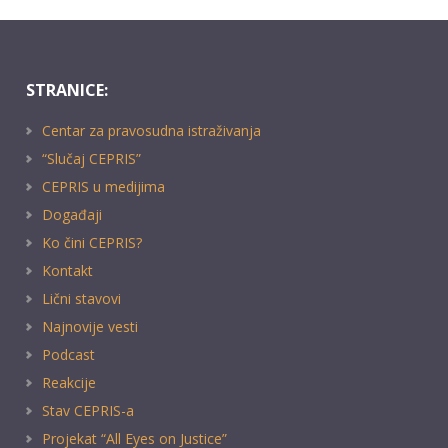
STRANICE:
Centar za pravosudna istraživanja
“Slučaj CEPRIS”
CEPRIS u medijima
Događaji
Ko čini CEPRIS?
Kontakt
Lični stavovi
Najnovije vesti
Podcast
Reakcije
Stav CEPRIS-a
Projekat “All Eyes on Justice”