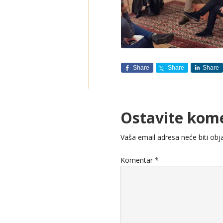
Share
Share
Share
Ostavite kom
Vaša email adresa neće biti obja
Komentar
*