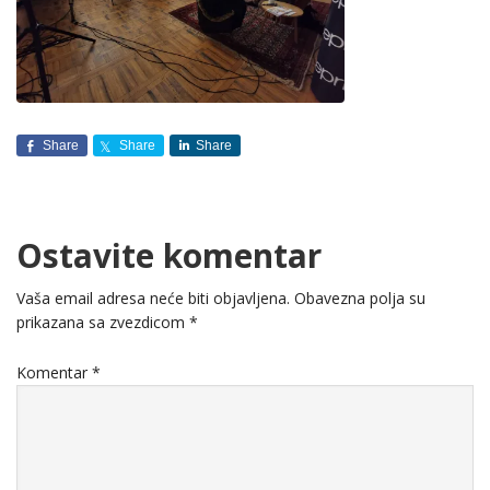
Share
Share
Share
Ostavite komentar
Vaša email adresa neće biti objavljena.
Obavezna polja su
prikazana sa zvezdicom
*
Komentar
*