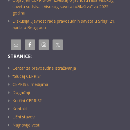
Objavljen CEPRIS-ov “Izveštaj o javnosti rada Visokog
saveta sudstva i Visokog saveta tužilaštva” za 2025.
godinu
Diskusija „Javnost rada pravosudnih saveta u Srbiji” 21.
aprila u Beogradu
STRANICE:
Centar za pravosudna istraživanja
“Slučaj CEPRIS”
CEPRIS u medijima
Događaji
Ko čini CEPRIS?
Kontakt
Lični stavovi
Najnovije vesti