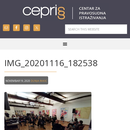
IMG_20201116_182538
Novembar 19, 2020
Dunja Rakic