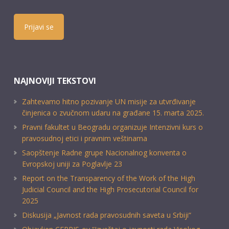
Prijavi se
NAJNOVIJI TEKSTOVI
Zahtevamo hitno pozivanje UN misije za utvrđivanje
činjenica o zvučnom udaru na građane 15. marta 2025.
Pravni fakultet u Beogradu organizuje Intenzivni kurs o
pravosudnoj etici i pravnim veštinama
Saopštenje Radne grupe Nacionalnog konventa o
Evropskoj uniji za Poglavlje 23
Report on the Transparency of the Work of the High
Judicial Council and the High Prosecutorial Council for
2025
Diskusija „Javnost rada pravosudnih saveta u Srbiji“