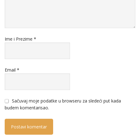
Ime i Prezime
*
Email
*
Sačuvaj moje podatke u browseru za sledeći put kada
budem komentarisao.