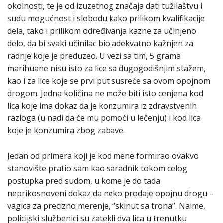
okolnosti, te je od izuzetnog značaja dati tužilaštvu i
sudu mogućnost i slobodu kako prilikom kvalifikacije
dela, tako i prilikom određivanja kazne za učinjeno
delo, da bi svaki učinilac bio adekvatno kažnjen za
radnje koje je preduzeo. U vezi sa tim, 5 grama
marihuane nisu isto za lice sa dugogodišnjim stažem,
kao i za lice koje se prvi put susreće sa ovom opojnom
drogom. Jedna količina ne može biti isto cenjena kod
lica koje ima dokaz da je konzumira iz zdravstvenih
razloga (u nadi da će mu pomoći u lečenju) i kod lica
koje je konzumira zbog zabave.
Jedan od primera koji je kod mene formirao ovakvo
stanovište pratio sam kao saradnik tokom celog
postupka pred sudom, u kome je do tada
neprikosnoveni dokaz da neko prodaje opojnu drogu –
vagica za precizno merenje, “skinut sa trona”. Naime,
policijski službenici su zatekli dva lica u trenutku