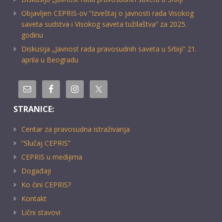
Objavljen CEPRIS-ov “Izveštaj o javnosti rada Visokog
saveta sudstva i Visokog saveta tužilaštva” za 2025.
godinu
Diskusija „Javnost rada pravosudnih saveta u Srbiji” 21.
aprila u Beogradu
STRANICE:
Centar za pravosudna istraživanja
“Slučaj CEPRIS”
CEPRIS u medijima
Događaji
Ko čini CEPRIS?
Kontakt
Lični stavovi