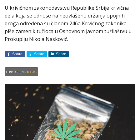
U krivičnom zakonodavstvu Republike Srbije krivična
dela koja se odnose na neovlašeno držanja opojnih
droga određena su članom 246a Krivičnog zakonika,
piše zamenik tužioca u Osnovnom javnom tužilaštvu u
Prokuplju Nikola Nasković.
Share
Share
Share
Februar 8, 2023
CEPRIS