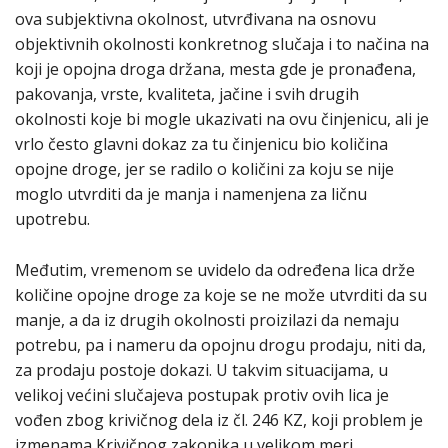
ova subjektivna okolnost, utvrđivana na osnovu
objektivnih okolnosti konkretnog slučaja i to načina na
koji je opojna droga držana, mesta gde je pronađena,
pakovanja, vrste, kvaliteta, jačine i svih drugih
okolnosti koje bi mogle ukazivati na ovu činjenicu, ali je
vrlo često glavni dokaz za tu činjenicu bio količina
opojne droge, jer se radilo o količini za koju se nije
moglo utvrditi da je manja i namenjena za ličnu
upotrebu.
Međutim, vremenom se uvidelo da određena lica drže
količine opojne droge za koje se ne može utvrditi da su
manje, a da iz drugih okolnosti proizilazi da nemaju
potrebu, pa i nameru da opojnu drogu prodaju, niti da,
za prodaju postoje dokazi. U takvim situacijama, u
velikoj većini slučajeva postupak protiv ovih lica je
vođen zbog krivičnog dela iz čl. 246 KZ, koji problem je
izmenama Krivičnog zakonika u velikom meri