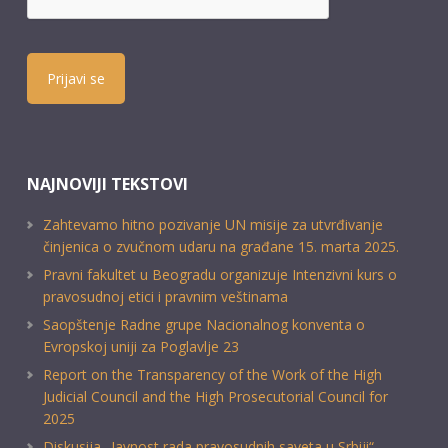
Prijavi se
NAJNOVIJI TEKSTOVI
Zahtevamo hitno pozivanje UN misije za utvrđivanje
činjenica o zvučnom udaru na građane 15. marta 2025.
Pravni fakultet u Beogradu organizuje Intenzivni kurs o
pravosudnoj etici i pravnim veštinama
Saopštenje Radne grupe Nacionalnog konventa o
Evropskoj uniji za Poglavlje 23
Report on the Transparency of the Work of the High
Judicial Council and the High Prosecutorial Council for
2025
Diskusija „Javnost rada pravosudnih saveta u Srbiji“