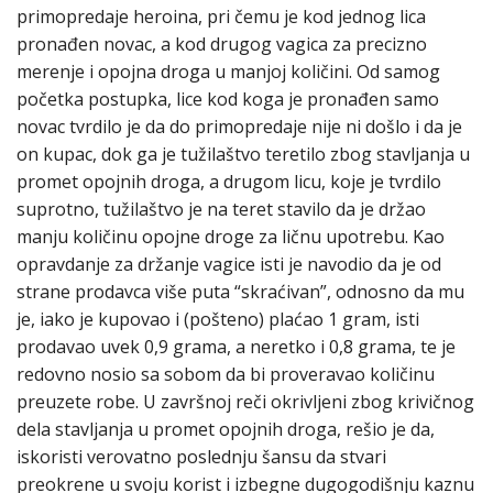
primopredaje heroina, pri čemu je kod jednog lica
pronađen novac, a kod drugog vagica za precizno
merenje i opojna droga u manjoj količini. Od samog
početka postupka, lice kod koga je pronađen samo
novac tvrdilo je da do primopredaje nije ni došlo i da je
on kupac, dok ga je tužilaštvo teretilo zbog stavljanja u
promet opojnih droga, a drugom licu, koje je tvrdilo
suprotno, tužilaštvo je na teret stavilo da je držao
manju količinu opojne droge za ličnu upotrebu. Kao
opravdanje za držanje vagice isti je navodio da je od
strane prodavca više puta “skraćivan”, odnosno da mu
je, iako je kupovao i (pošteno) plaćao 1 gram, isti
prodavao uvek 0,9 grama, a neretko i 0,8 grama, te je
redovno nosio sa sobom da bi proveravao količinu
preuzete robe. U završnoj reči okrivljeni zbog krivičnog
dela stavljanja u promet opojnih droga, rešio je da,
iskoristi verovatno poslednju šansu da stvari
preokrene u svoju korist i izbegne dugogodišnju kaznu