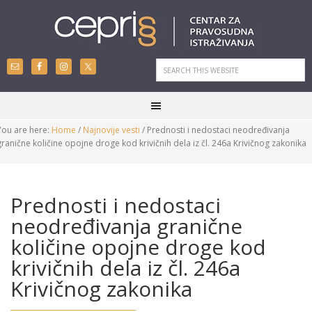
You are here:
Home
/
Najnovije vesti
/
Prednosti i nedostaci neodređivanja
granične količine opojne droge kod krivičnih dela iz čl. 246a Krivičnog zakonika
Prednosti i nedostaci
neodređivanja granične
količine opojne droge kod
krivičnih dela iz čl. 246a
Krivičnog zakonika