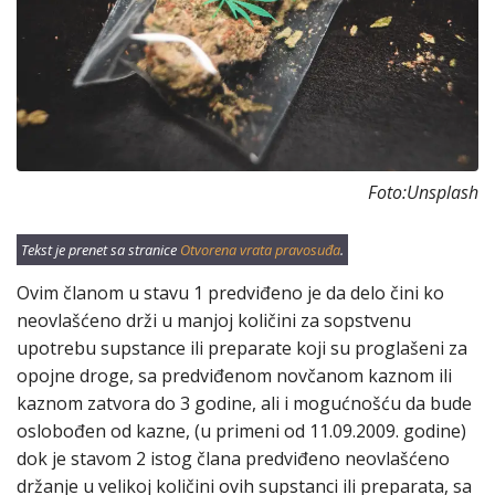
Foto:Unsplash
Tekst je prenet sa stranice
Otvorena vrata pravosuđa
.
Ovim članom u stavu 1 predviđeno je da delo čini ko
neovlašćeno drži u manjoj količini za sopstvenu
upotrebu supstance ili preparate koji su proglašeni za
opojne droge, sa predviđenom novčanom kaznom ili
kaznom zatvora do 3 godine, ali i mogućnošću da bude
oslobođen od kazne, (u primeni od 11.09.2009. godine)
dok je stavom 2 istog člana predviđeno neovlašćeno
držanje u velikoj količini ovih supstanci ili preparata, sa