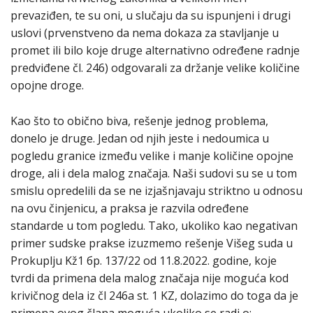
prevaziđen, te su oni, u slučaju da su ispunjeni i drugi
uslovi (prvenstveno da nema dokaza za stavljanje u
promet ili bilo koje druge alternativno određene radnje
predviđene čl. 246) odgovarali za držanje velike količine
opojne droge.
Kao što to obično biva, rešenje jednog problema,
donelo je druge. Jedan od njih jeste i nedoumica u
pogledu granice između velike i manje količine opojne
droge, ali i dela malog značaja. Naši sudovi su se u tom
smislu opredelili da se ne izjašnjavaju striktno u odnosu
na ovu činjenicu, a praksa je razvila određene
standarde u tom pogledu. Tako, ukoliko kao negativan
primer sudske prakse izuzmemo rešenje Višeg suda u
Prokuplju Kž1 бр. 137/22 od 11.8.2022. godine, koje
tvrdi da primena dela malog značaja nije moguća kod
krivičnog dela iz čl 246a st. 1 KZ, dolazimo do toga da je