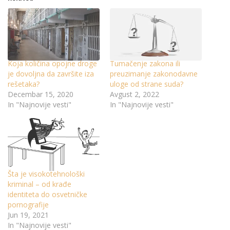
Koja količina opojne droge
Tumačenje zakona ili
je dovoljna da završite iza
preuzimanje zakonodavne
rešetaka?
uloge od strane suda?
Decembar 15, 2020
Avgust 2, 2022
In "Najnovije vesti"
In "Najnovije vesti"
Šta je visokotehnološki
kriminal – od krađe
identiteta do osvetničke
pornografije
Jun 19, 2021
In "Najnovije vesti"