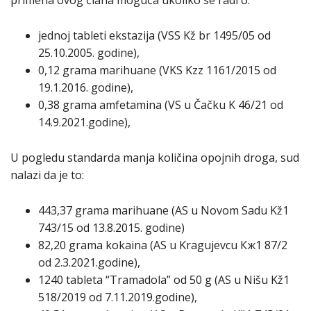
primena ovog člana moguća ukoliko se radi o:
jednoj tableti ekstazija (VSS Kž br 1495/05 od
25.10.2005. godine),
0,12 grama marihuane (VKS Kzz 1161/2015 od
19.1.2016. godine),
0,38 grama amfetamina (VS u Čačku K 46/21 od
14.9.2021.godine),
U pogledu standarda manja količina opojnih droga, sud
nalazi da je to:
443,37 grama marihuane (AS u Novom Sadu Kž1
743/15 od 13.8.2015. godine)
82,20 grama kokaina (AS u Kragujevcu Кж1 87/2
od 2.3.2021.godine),
1240 tableta “Tramadola” od 50 g (AS u Nišu Kž1
518/2019 od 7.11.2019.godine),