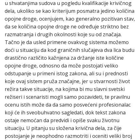
u shvatanjima sudova u pogledu kvalifikacije krivičnog
dela, ukoliko se kao kriterijum posmatra jedino količina
opojne droge, ocenjujem, kao generalno pozitivan stav,
da se količina opojne droge ne određuje striktno bez
razmatranja i drugih okolnosti koje su od značaja.
Tačno je da usled primene ovakvog sistema možemo
doći u situaciju da kod graničnih slučajeva dva lica budu
drastično različito kažnjena za držanje iste količine
opojne droge, odnosno da može postojati veliko
odstupanje u primeni istog zakona, ali su i prednosti
koje ovaj sistem pruža značajne, jer u stvarnosti život
režira takve situacije, na kojima bi mu slavni svetski
režiseri i scenaristi mogli samo pozavideti, te pravilnu
ocenu istih može da da samo posvećeni profesionalac
koji će ih sveobuhvatno sagledati, dok tekst zakona
ostaje nemoćan da predvidi i opiše svaku životnu
situaciju. U pitanju su složena krivična dela, za čije
postojanje je neophodno razmotriti i oceniti veliki broj