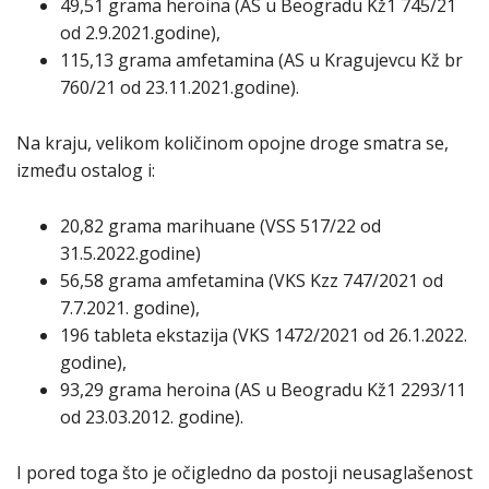
49,51 grama heroina (AS u Beogradu Kž1 745/21
od 2.9.2021.godine),
115,13 grama amfetamina (AS u Kragujevcu Kž br
760/21 od 23.11.2021.godine).
Na kraju, velikom količinom opojne droge smatra se,
između ostalog i:
20,82 grama marihuane (VSS 517/22 od
31.5.2022.godine)
56,58 grama amfetamina (VKS Kzz 747/2021 od
7.7.2021. godine),
196 tableta ekstazija (VKS 1472/2021 od 26.1.2022.
godine),
93,29 grama heroina (AS u Beogradu Kž1 2293/11
od 23.03.2012. godine).
I pored toga što je očigledno da postoji neusaglašenost