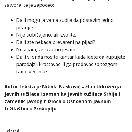
zatvora, te je započeo:
Da li mogu ja vama sudija da postavim jedno
pitanje?
Nije uobičajeno, ali izvolite.
Da li ste nekada prevareni na pijaci?
Ne znam, verovatno jesam…
Da li vi onda nosite kantar kada idete da kupujete
paradajz i krastavac ili ga prodavac za tezgom
tamo već ima?
Autor teksta je Nikola Nasković – član Udruženja
javnih tužilaca i zamenika javnih tužilaca Srbije i
zamenik javnog tužioca u Osnovnom javnom
tužilaštvu u Prokuplju
Related