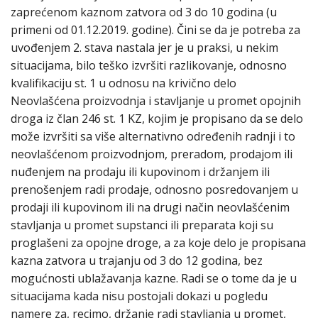
zaprećenom kaznom zatvora od 3 do 10 godina (u
primeni od 01.12.2019. godine). Čini se da je potreba za
uvođenjem 2. stava nastala jer je u praksi, u nekim
situacijama, bilo teško izvršiti razlikovanje, odnosno
kvalifikaciju st. 1 u odnosu na krivično delo
Neovlašćena proizvodnja i stavljanje u promet opojnih
droga iz član 246 st. 1 KZ, kojim je propisano da se delo
može izvršiti sa više alternativno određenih radnji i to
neovlašćenom proizvodnjom, preradom, prodajom ili
nuđenjem na prodaju ili kupovinom i držanjem ili
prenošenjem radi prodaje, odnosno posredovanjem u
prodaji ili kupovinom ili na drugi način neovlašćenim
stavljanja u promet supstanci ili preparata koji su
proglašeni za opojne droge, a za koje delo je propisana
kazna zatvora u trajanju od 3 do 12 godina, bez
mogućnosti ublažavanja kazne. Radi se o tome da je u
situacijama kada nisu postojali dokazi u pogledu
namere za, recimo, držanje radi stavljanja u promet,