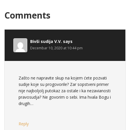
Comments
Bivši sudija V.V.
says
Decembar 10, 2020 at 10:44 pm
Zašto ne napravite skup na kojem ćete pozvati
sudije koje su progovorile? Zar sopstveni primer
nije najboljolj putokaz za ostale i ka nezavianosti
pravosudja? Ne govorim o sebi. Ima hvala Bogu i
drugih…
Reply