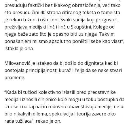
presuđuju faktički bez ikakvog obrazloženja, već tako
što presudu čini 40 strana citiranog teksta o tome šta
je rekao tuženi i oštećeni. Svaki sudija koji progovori,
preživljava medijski linč i linč u Skupštini. Kolege od
njega beže zato što je opasno biti uz njega. Takvim
ponašanjem mi smo apsolutno poništili sebe kao vlast”,
istakla je ona.
Milovanović je istakao da bi došlo do digniteta kad bi
postojala principijalnost, kuraž i želja da se neke stvari
promene.
“Kada bi tužioci kolektivno izlazili pred predstavnike
medija i iznosili činjenice koje mogu u toku postupka da
iznose i na taj način redovno obaveštavaju medije, ne bi
bilo nikakvih dilema, spekulacija i teorija zavere oko
rada tužilaca”, rekao je on.