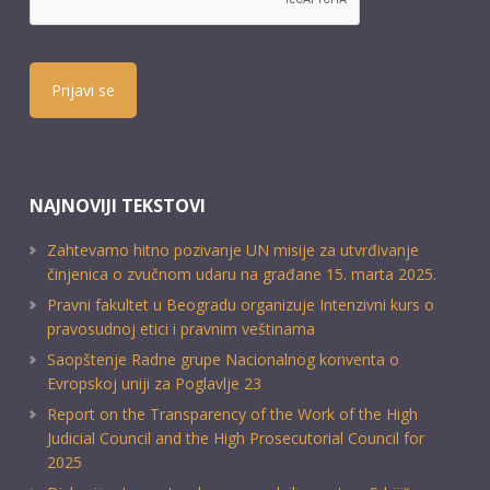
Prijavi se
NAJNOVIJI TEKSTOVI
Zahtevamo hitno pozivanje UN misije za utvrđivanje
činjenica o zvučnom udaru na građane 15. marta 2025.
Pravni fakultet u Beogradu organizuje Intenzivni kurs o
pravosudnoj etici i pravnim veštinama
Saopštenje Radne grupe Nacionalnog konventa o
Evropskoj uniji za Poglavlje 23
Report on the Transparency of the Work of the High
Judicial Council and the High Prosecutorial Council for
2025