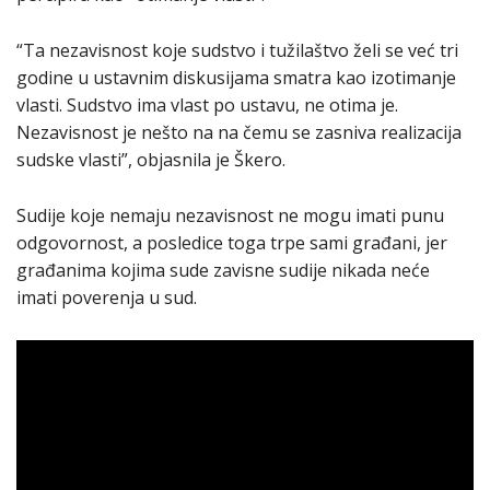
“Ta nezavisnost koje sudstvo i tužilaštvo želi se već tri
godine u ustavnim diskusijama smatra kao izotimanje
vlasti. Sudstvo ima vlast po ustavu, ne otima je.
Nezavisnost je nešto na na čemu se zasniva realizacija
sudske vlasti”, objasnila je Škero.
Sudije koje nemaju nezavisnost ne mogu imati punu
odgovornost, a posledice toga trpe sami građani, jer
građanima kojima sude zavisne sudije nikada neće
imati poverenja u sud.