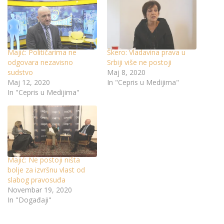
Majić: Političarima ne
Škero: Vladavina prava u
odgovara nezavisno
Srbiji više ne postoji
sudstvo
Maj 8, 2020
Maj 12, 2020
In "Cepris u Medijima"
In "Cepris u Medijima"
Majić: Ne postoji ništa
bolje za izvršnu vlast od
slabog pravosuđa
Novembar 19, 2020
In "Događaji"