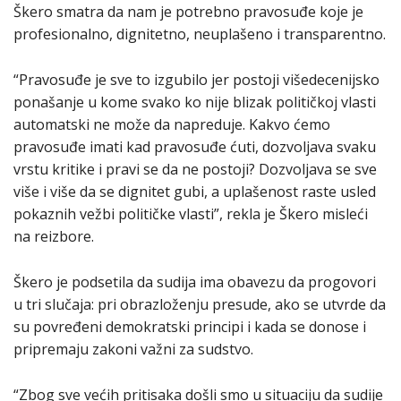
Škero smatra da nam je potrebno pravosuđe koje je
profesionalno, dignitetno, neuplašeno i transparentno.
“Pravosuđe je sve to izgubilo jer postoji višedecenijsko
ponašanje u kome svako ko nije blizak političkoj vlasti
automatski ne može da napreduje. Kakvo ćemo
pravosuđe imati kad pravosuđe ćuti, dozvoljava svaku
vrstu kritike i pravi se da ne postoji? Dozvoljava se sve
više i više da se dignitet gubi, a uplašenost raste usled
pokaznih vežbi političke vlasti”, rekla je Škero misleći
na reizbore.
Škero je podsetila da sudija ima obavezu da progovori
u tri slučaja: pri obrazloženju presude, ako se utvrde da
su povređeni demokratski principi i kada se donose i
pripremaju zakoni važni za sudstvo.
“Zbog sve većih pritisaka došli smo u situaciju da sudije