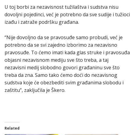
U toj borbi za nezavisnost tužilaštva i sudstva nisu
dovoljni pojedinci, već je potrebno da sve sudije i tužioci
izađu i zatraže podršku građana.
“Nije dovoljno da se pravosuđe samo probudi, već je
potrebno da se svi zajedno izborimo za nezavisno
pravosuđe. To ćemo imati kada glas struke i pravosuđa
objasni nezavisnom mediju sve što treba, a taj
nezavisni medij slobodno govori građaninu sve što
treba da zna. Samo tako ćemo doći do nezavisnog
sudstva koje će obezbediti svim građanima slobodu i
zaštitu”, zaključila je Škero.
Related