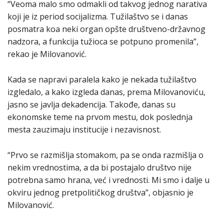
“Veoma malo smo odmakli od takvog jednog narativa
koji je iz period socijalizma. Tužilaštvo se i danas
posmatra koa neki organ opšte društveno-državnog
nadzora, a funkcija tužioca se potpuno promenila”,
rekao je Milovanović.
Kada se napravi paralela kako je nekada tužilaštvo
izgledalo, a kako izgleda danas, prema Milovanoviću,
jasno se javlja dekadencija. Takođe, danas su
ekonomske teme na prvom mestu, dok poslednja
mesta zauzimaju institucije i nezavisnost.
“Prvo se razmišlja stomakom, pa se onda razmišlja o
nekim vrednostima, a da bi postajalo društvo nije
potrebna samo hrana, već i vrednosti. Mi smo i dalje u
okviru jednog pretpolitičkog društva”, objasnio je
Milovanović.