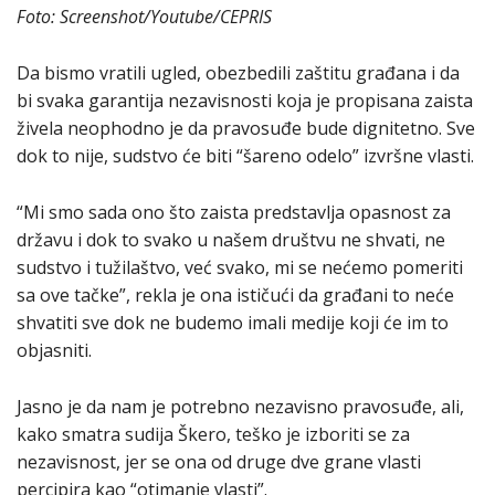
Foto: Screenshot/Youtube/CEPRIS
Da bismo vratili ugled, obezbedili zaštitu građana i da
bi svaka garantija nezavisnosti koja je propisana zaista
živela neophodno je da pravosuđe bude dignitetno. Sve
dok to nije, sudstvo će biti “šareno odelo” izvršne vlasti.
“Mi smo sada ono što zaista predstavlja opasnost za
državu i dok to svako u našem društvu ne shvati, ne
sudstvo i tužilaštvo, već svako, mi se nećemo pomeriti
sa ove tačke”, rekla je ona ističući da građani to neće
shvatiti sve dok ne budemo imali medije koji će im to
objasniti.
Jasno je da nam je potrebno nezavisno pravosuđe, ali,
kako smatra sudija Škero, teško je izboriti se za
nezavisnost, jer se ona od druge dve grane vlasti
percipira kao “otimanje vlasti”.