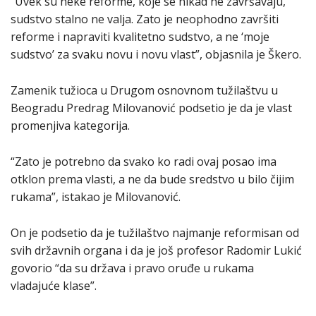
“Uvek su neke reforme, koje se nikad ne završavaju,
sudstvo stalno ne valja. Zato je neophodno završiti
reforme i napraviti kvalitetno sudstvo, a ne ‘moje
sudstvo’ za svaku novu i novu vlast”, objasnila je Škero.
Zamenik tužioca u Drugom osnovnom tužilaštvu u
Beogradu Predrag Milovanović podsetio je da je vlast
promenjiva kategorija.
“Zato je potrebno da svako ko radi ovaj posao ima
otklon prema vlasti, a ne da bude sredstvo u bilo čijim
rukama”, istakao je Milovanović.
On je podsetio da je tužilaštvo najmanje reformisan od
svih državnih organa i da je još profesor Radomir Lukić
govorio “da su država i pravo oruđe u rukama
vladajuće klase”.