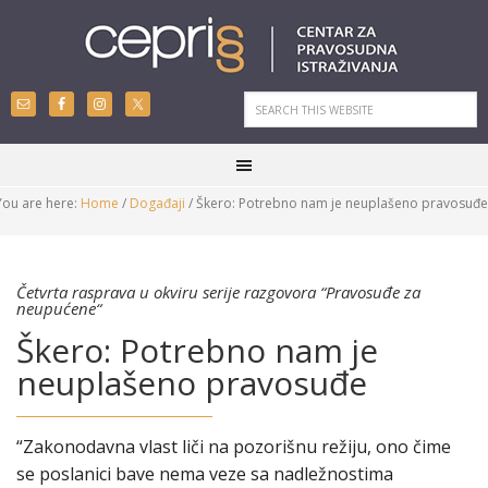
You are here:
Home
/
Događaji
/
Škero: Potrebno nam je neuplašeno pravosuđe
Četvrta rasprava u okviru serije razgovora “Pravosuđe za
neupućene“
Škero: Potrebno nam je
neuplašeno pravosuđe
“Zakonodavna vlast liči na pozorišnu režiju, ono čime
se poslanici bave nema veze sa nadležnostima