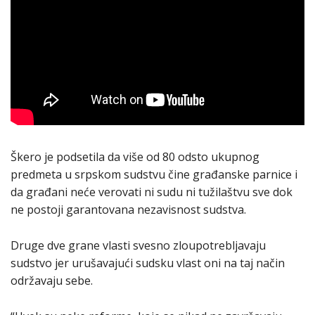
Škero je podsetila da više od 80 odsto ukupnog
predmeta u srpskom sudstvu čine građanske parnice i
da građani neće verovati ni sudu ni tužilaštvu sve dok
ne postoji garantovana nezavisnost sudstva.
Druge dve grane vlasti svesno zloupotrebljavaju
sudstvo jer urušavajući sudsku vlast oni na taj način
održavaju sebe.