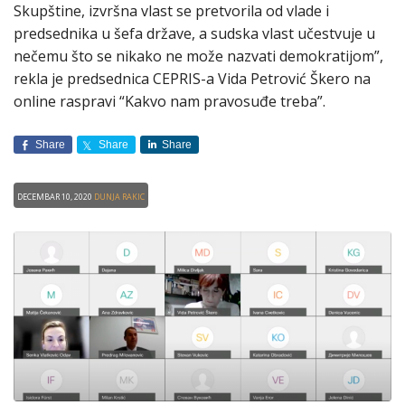
Skupštine, izvršna vlast se pretvorila od vlade i
predsednika u šefa države, a sudska vlast učestvuje u
nečemu što se nikako ne može nazvati demokratijom”,
rekla je predsednica CEPRIS-a Vida Petrović Škero na
online raspravi “Kakvo nam pravosuđe treba”.
Share
Share
Share
Decembar 10, 2020
Dunja Rakic