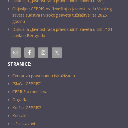
Diskusija „Javnost rada pravosudnih saveta u Srbiji“
Objavljen CEPRIS-ov “Izveštaj o javnosti rada Visokog
saveta sudstva i Visokog saveta tužilaštva” za 2025.
godinu
Diskusija „Javnost rada pravosudnih saveta u Srbiji” 21.
aprila u Beogradu
STRANICE:
Centar za pravosudna istraživanja
“Slučaj CEPRIS”
CEPRIS u medijima
Događaji
Ko čini CEPRIS?
Kontakt
Lični stavovi