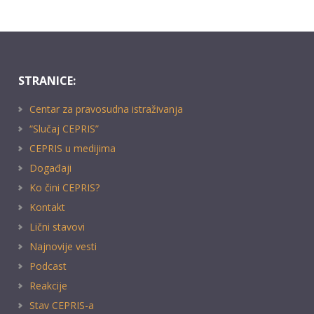
STRANICE:
Centar za pravosudna istraživanja
“Slučaj CEPRIS”
CEPRIS u medijima
Događaji
Ko čini CEPRIS?
Kontakt
Lični stavovi
Najnovije vesti
Podcast
Reakcije
Stav CEPRIS-a