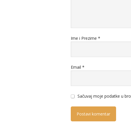
Ime i Prezime
*
Email
*
Sačuvaj moje podatke u bro