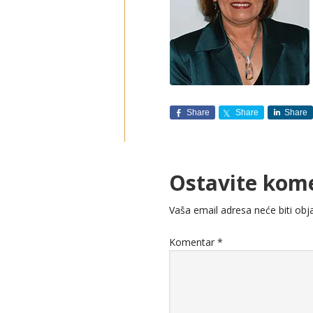
Share
Share
Share
Ostavite kom
Vaša email adresa neće biti obja
Komentar
*