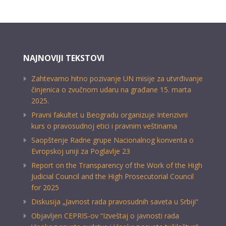
NAJNOVIJI TEKSTOVI
Zahtevamo hitno pozivanje UN misije za utvrđivanje
činjenica o zvučnom udaru na građane 15. marta
2025.
Pravni fakultet u Beogradu organizuje Intenzivni
kurs o pravosudnoj etici i pravnim veštinama
Saopštenje Radne grupe Nacionalnog konventa o
Evropskoj uniji za Poglavlje 23
Report on the Transparency of the Work of the High
Judicial Council and the High Prosecutorial Council
for 2025
Diskusija „Javnost rada pravosudnih saveta u Srbiji“
Objavljen CEPRIS-ov “Izveštaj o javnosti rada