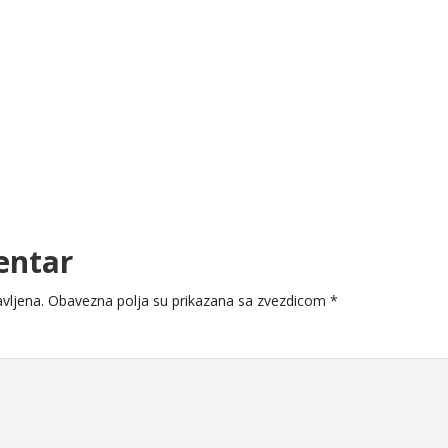
entar
vljena.
Obavezna polja su prikazana sa zvezdicom
*