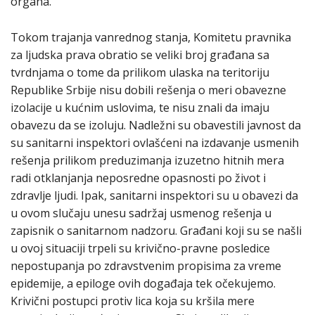
organa.
Tokom trajanja vanrednog stanja, Komitetu pravnika
za ljudska prava obratio se veliki broj građana sa
tvrdnjama o tome da prilikom ulaska na teritoriju
Republike Srbije nisu dobili rešenja o meri obavezne
izolacije u kućnim uslovima, te nisu znali da imaju
obavezu da se izoluju. Nadležni su obavestili javnost da
su sanitarni inspektori ovlašćeni na izdavanje usmenih
rešenja prilikom preduzimanja izuzetno hitnih mera
radi otklanjanja neposredne opasnosti po život i
zdravlje ljudi. Ipak, sanitarni inspektori su u obavezi da
u ovom slučaju unesu sadržaj usmenog rešenja u
zapisnik o sanitarnom nadzoru. Građani koji su se našli
u ovoj situaciji trpeli su krivično-pravne posledice
nepostupanja po zdravstvenim propisima za vreme
epidemije, a epiloge ovih događaja tek očekujemo.
Krivični postupci protiv lica koja su kršila mere