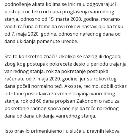
podnošenje akata kojima se iniciraju odgovarajući
postupci ne teku od dana proglašenja vanrednog
stanja, odnosno od 15. marta 2020. godina, moramo
voditi računa o tome da ovi rokovi nastavljaju da teku
od 7. maja 2020. godine, odnosno narednog dana od
dana ukidanja pomenute uredbe.
Šta to konkretno znači? Ukoliko se razlog ili događaj
zbog kog postupak pokrećete desio u periodu trajanja
vanrednog stanja, rok za pokretanje postupka
računate od 7. maja 2020. godine, jer su rokovi tog
dana počeli normalno teći. Ako ste, recimo, dobili otkaz
od stane poslodavca za vreme trajanja vanrednog
stanja, rok od 60 dana propisan Zakonom o radu za
pokretanje radnog spora počinje da teče narednog
dana od dana ukidanja vanrednog stanja.
Isto pravilo primenjujemo i u slučaju pravnih lekova.