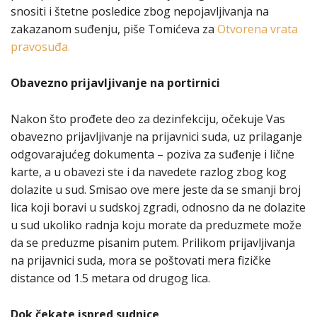
snositi i štetne posledice zbog nepojavljivanja na
zakazanom suđenju, piše Tomićeva za
Otvorena vrata
pravosuđa.
Obavezno prijavljivanje na portirnici
Nakon što prođete deo za dezinfekciju, očekuje Vas
obavezno prijavljivanje na prijavnici suda, uz prilaganje
odgovarajućeg dokumenta – poziva za suđenje i lične
karte, a u obavezi ste i da navedete razlog zbog kog
dolazite u sud. Smisao ove mere jeste da se smanji broj
lica koji boravi u sudskoj zgradi, odnosno da ne dolazite
u sud ukoliko radnja koju morate da preduzmete može
da se preduzme pisanim putem. Prilikom prijavljivanja
na prijavnici suda, mora se poštovati mera fizičke
distance od 1.5 metara od drugog lica.
Dok čekate ispred sudnice