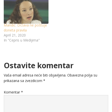
Mandić: Država ne poštuje
doneta pravila
April 21, 2020
In "Cepris u Medijima"
Ostavite komentar
Vaša email adresa neće biti objavljena.
Obavezna polja su
prikazana sa zvezdicom
*
Komentar
*