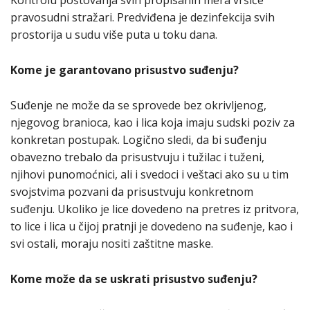
Kontrolu poštovanja svih propisanih mera vršiće
pravosudni stražari. Predviđena je dezinfekcija svih
prostorija u sudu više puta u toku dana.
Kome je garantovano prisustvo suđenju?
Suđenje ne može da se sprovede bez okrivljenog,
njegovog branioca, kao i lica koja imaju sudski poziv za
konkretan postupak. Logično sledi, da bi suđenju
obavezno trebalo da prisustvuju i tužilac i tuženi,
njihovi punomoćnici, ali i svedoci i veštaci ako su u tim
svojstvima pozvani da prisustvuju konkretnom
suđenju. Ukoliko je lice dovedeno na pretres iz pritvora,
to lice i lica u čijoj pratnji je dovedeno na suđenje, kao i
svi ostali, moraju nositi zaštitne maske.
Kome može da se uskrati prisustvo suđenju?