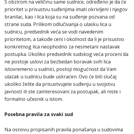
S obzirom na veličinu same sudnice, određeno je da će
prioritet u prisustvu suđenjima imati okrivljeni i njegov
branilac, kao i lica koja su na suđenje pozvana od
strane suda. Prilikom odlučivanja o ulasku lica u
sudnicu, predsednik veća se vodi navedenim
prioritetom, a takođe ceni i okolnost da li je prisustvo
konkretnog lica neophodno za nesmetani nastavak
postupka. Ukoliko predsednik sudskog veća proceni da
ne postoje uslovi za bezbedan boravak svih lica
istovremeno u sudnici, postoji mogućnost da Vam
ulazak u sudnicu bude uskraćen. Ovo će biti slučaj
ukoliko želite da prisustvujete suđenju u svojstvu
javnosti ili ste zainteresovani za postupak, ali niste i
formalno učesnik u istom.
Posebna pravila za svaki sud
Na osnovu propisanih pravila ponašanja u sudovima