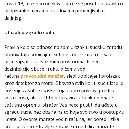
Covid-19, možemo očekivati da će se posebna pravila o
propisanim merama u sudovima primenjivati do
daljnjeg.
Ulazak u zgradu suda
Pravila koja se odnose na sam ulazak u sudsku zgradu
obuhvataju uobičajeni set mera koje smo i do sad
primenjivali u zatvorenim prostorima. Pored
dezinfekcije obuće i ruku, o čemu vodi
računa
pravosudni stražar
, sledi uobičajeni prolazak
kroz detektor za metal. Obaveza svih koji u sud ulaze je
nošenje zaštitne maske koja dobro pokriva predeo
usta i nosa, ali i zaštitnih rukavica. Ukoliko nemate
zaštitnu opremu, stražar Vas neće pustiti da uđete u
zgradu suda, bez obzira na to koje svojstvo u postupku
imate. O ovome morate voditi računa, jer pored rizika
po sopstveno zdravlje i zdravlje drugih lica, možete