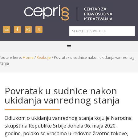
You are here:
Home
/
Reakcije
/
Povratak u sudnice nakon ukidanja vanrednog
stanja
Povratak u sudnice nakon
ukidanja vanrednog stanja
Odlukom o ukidanju vanrednog stanja koju je Narodna
skupština Republike Srbije donela 06. maja 2020.
godine, polako se vraćamo u redovne životne tokove,