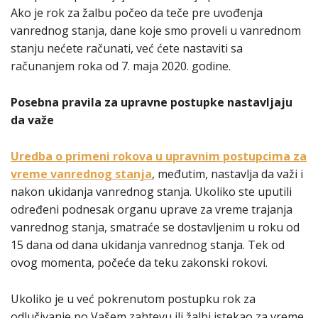
Ako je rok za žalbu počeo da teče pre uvođenja
vanrednog stanja, dane koje smo proveli u vanrednom
stanju nećete računati, već ćete nastaviti sa
računanjem roka od 7. maja 2020. godine.
Posebna pravila za upravne postupke nastavljaju
da važe
Uredba o primeni rokova u upravnim postupcima za
vreme vanrednog stanja
, međutim, nastavlja da važi i
nakon ukidanja vanrednog stanja. Ukoliko ste uputili
određeni podnesak organu uprave za vreme trajanja
vanrednog stanja, smatraće se dostavljenim u roku od
15 dana od dana ukidanja vanrednog stanja. Tek od
ovog momenta, počeće da teku zakonski rokovi.
Ukoliko je u već pokrenutom postupku rok za
odlučivanje po Vašem zahtevu ili žalbi istekao za vreme