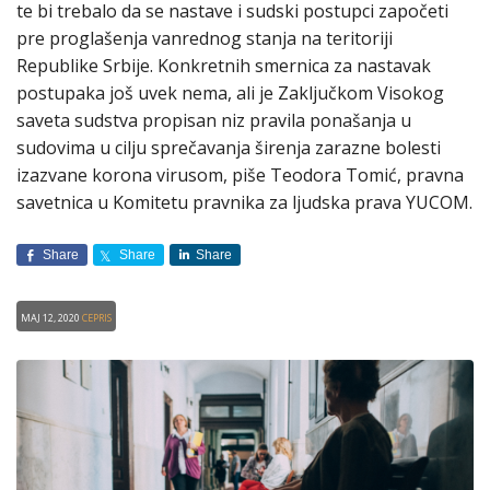
te bi trebalo da se nastave i sudski postupci započeti
pre proglašenja vanrednog stanja na teritoriji
Republike Srbije. Konkretnih smernica za nastavak
postupaka još uvek nema, ali je Zaključkom Visokog
saveta sudstva propisan niz pravila ponašanja u
sudovima u cilju sprečavanja širenja zarazne bolesti
izazvane korona virusom, piše Teodora Tomić, pravna
savetnica u Komitetu pravnika za ljudska prava YUCOM.
Share
Share
Share
Maj 12, 2020
CEPRIS