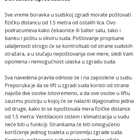
Sve vreme boravka u sudskoj zgradi morate poštovati
fizičku distancu od 1.5 metra od ostalih lica. Ovo
podrazumeva kako čekaonice ili šalter salu, tako i
banku i poštu u okviru suda. Poštovanje propisane
udaljenosti strogo će se kontrolisati od strane sudskih
stražara, a u slučaju nepoštovanja ove mere, sledi Vam
opomena i nemogućnost ulaska u zgradu suda.
Sva navedena pravila odnose se i na zaposlene u sudu.
Preporuka je da se lift u zgradi suda koristi od strane
najviše dve osobe istovremeno, a da ove osobe u liftu
zauzmu poziciju u kojoj će se nalaziti dijagonalno jedna
od druge, kako bi se ispoštovala mera fizičke distance
od 1.5 metra. Ventilacioni sistem i klimatizacija u sudu
neće biti u funkciji. Strankama će biti omogućeno
korišćenje jednog toaleta u prizemlju zgrade suda.