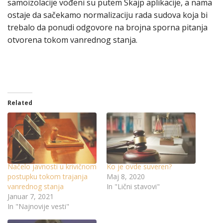
samoizolacije vođeni su putem Skajp aplikacije, a nama
ostaje da sačekamo normalizaciju rada sudova koja bi
trebalo da ponudi odgovore na brojna sporna pitanja
otvorena tokom vanrednog stanja.
Related
Načelo javnosti u krivičnom
Ko je ovde suveren?
postupku tokom trajanja
Maj 8, 2020
vanrednog stanja
In "Lični stavovi"
Januar 7, 2021
In "Najnovije vesti"