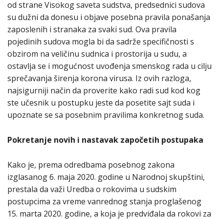
od strane Visokog saveta sudstva, predsednici sudova
su dužni da donesu i objave posebna pravila ponašanja
zaposlenih i stranaka za svaki sud. Ova pravila
pojedinih sudova mogla bi da sadrže specifičnosti s
obzirom na veličinu sudnica i prostorija u sudu, a
ostavlja se i mogućnost uvođenja smenskog rada u cilju
sprečavanja širenja korona virusa. Iz ovih razloga,
najsigurniji način da proverite kako radi sud kod kog
ste učesnik u postupku jeste da posetite sajt suda i
upoznate se sa posebnim pravilima konkretnog suda.
Pokretanje novih i nastavak započetih postupaka
Kako je, prema odredbama posebnog zakona
izglasanog 6. maja 2020. godine u Narodnoj skupštini,
prestala da važi Uredba o rokovima u sudskim
postupcima za vreme vanrednog stanja proglašenog
15. marta 2020. godine, a koja je predviđala da rokovi za