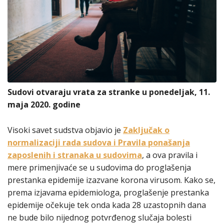
Sudovi otvaraju vrata za stranke u ponedeljak, 11.
maja 2020. godine
Visoki savet sudstva objavio je
Zaključak o
normalizaciji rada sudova i Pravila ponašanja
zaposlenih i stranaka u sudovima
, a ova pravila i
mere primenjivaće se u sudovima do proglašenja
prestanka epidemije izazvane korona virusom. Kako se,
prema izjavama epidemiologa, proglašenje prestanka
epidemije očekuje tek onda kada 28 uzastopnih dana
ne bude bilo nijednog potvrđenog slučaja bolesti