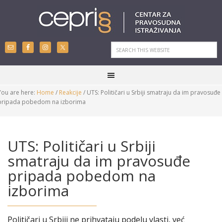
You are here:
Home
/
Reakcije
/
UTS: Političari u Srbiji smatraju da im pravosuđe
pripada pobedom na izborima
UTS: Političari u Srbiji
smatraju da im pravosuđe
pripada pobedom na
izborima
Političari u Srbiji ne prihvataju podelu vlasti, već