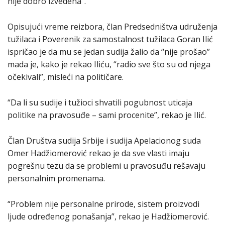
nije dobro izvedena”.
Opisujući vreme reizbora, član Predsedništva udruženja
tužilaca i Poverenik za samostalnost tužilaca Goran Ilić
ispričao je da mu se jedan sudija žalio da “nije prošao”
mada je, kako je rekao Iliću, “radio sve što su od njega
očekivali”, misleći na političare.
“Da li su sudije i tužioci shvatili pogubnost uticaja
politike na pravosuđe – sami procenite”, rekao je Ilić.
Član Društva sudija Srbije i sudija Apelacionog suda
Omer Hadžiomerović rekao je da sve vlasti imaju
pogrešnu tezu da se problemi u pravosuđu rešavaju
personalnim promenama.
“Problem nije personalne prirode, sistem proizvodi
ljude određenog ponašanja”, rekao je Hadžiomerović.