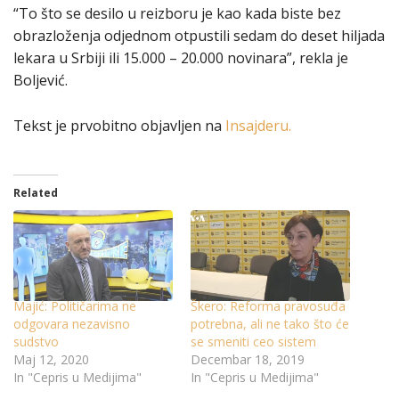
“To što se desilo u reizboru je kao kada biste bez
obrazloženja odjednom otpustili sedam do deset hiljada
lekara u Srbiji ili 15.000 – 20.000 novinara”, rekla je
Boljević.
Tekst je prvobitno objavljen na
Insajderu.
Related
Majić: Političarima ne
Škero: Reforma pravosuđa
odgovara nezavisno
potrebna, ali ne tako što će
sudstvo
se smeniti ceo sistem
Maj 12, 2020
Decembar 18, 2019
In "Cepris u Medijima"
In "Cepris u Medijima"