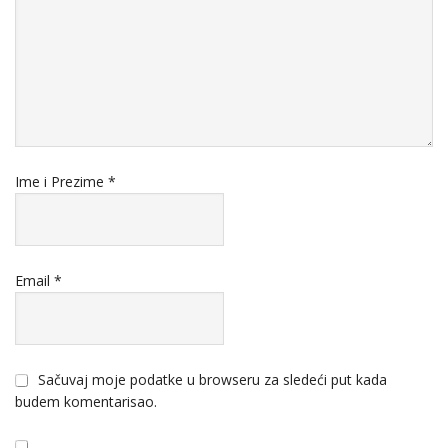
Ime i Prezime
*
Email
*
Sačuvaj moje podatke u browseru za sledeći put kada
budem komentarisao.