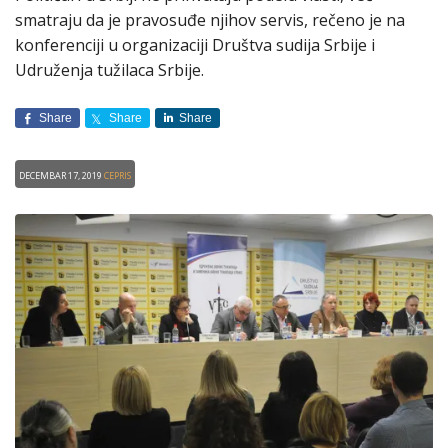
smatraju da je pravosuđe njihov servis, rečeno je na
konferenciji u organizaciji Društva sudija Srbije i
Udruženja tužilaca Srbije.
Share
Share
Share
Decembar 17, 2019
CEPRIS