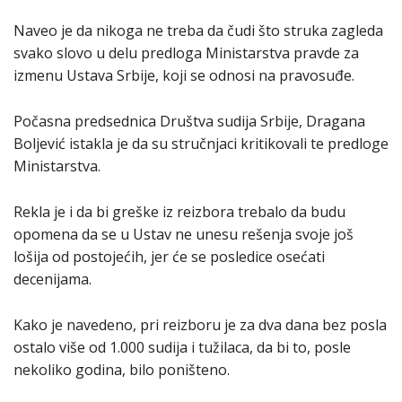
Naveo je da nikoga ne treba da čudi što struka zagleda
svako slovo u delu predloga Ministarstva pravde za
izmenu Ustava Srbije, koji se odnosi na pravosuđe.
Počasna predsednica Društva sudija Srbije, Dragana
Boljević istakla je da su stručnjaci kritikovali te predloge
Ministarstva.
Rekla je i da bi greške iz reizbora trebalo da budu
opomena da se u Ustav ne unesu rešenja svoje još
lošija od postojećih, jer će se posledice osećati
decenijama.
Kako je navedeno, pri reizboru je za dva dana bez posla
ostalo više od 1.000 sudija i tužilaca, da bi to, posle
nekoliko godina, bilo poništeno.