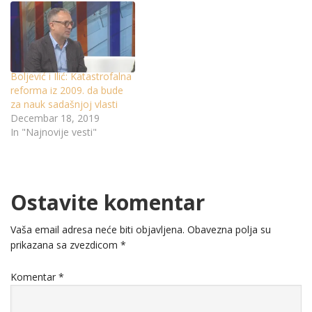
Boljević i Ilić: Katastrofalna
reforma iz 2009. da bude
za nauk sadašnjoj vlasti
Decembar 18, 2019
In "Najnovije vesti"
Ostavite komentar
Vaša email adresa neće biti objavljena.
Obavezna polja su
prikazana sa zvezdicom
*
Komentar
*