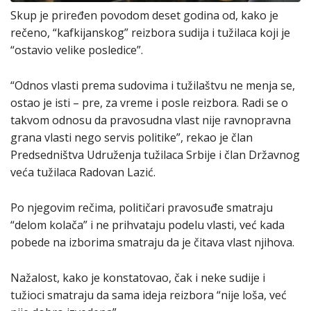
Skup je priređen povodom deset godina od, kako je
rečeno, “kafkijanskog” reizbora sudija i tužilaca koji je
“ostavio velike posledice”.
“Odnos vlasti prema sudovima i tužilaštvu ne menja se,
ostao je isti – pre, za vreme i posle reizbora. Radi se o
takvom odnosu da pravosudna vlast nije ravnopravna
grana vlasti nego servis politike”, rekao je član
Predsedništva Udruženja tužilaca Srbije i član Državnog
veća tužilaca Radovan Lazić.
Po njegovim rečima, političari pravosuđe smatraju
“delom kolača” i ne prihvataju podelu vlasti, već kada
pobede na izborima smatraju da je čitava vlast njihova.
Nažalost, kako je konstatovao, čak i neke sudije i
tužioci smatraju da sama ideja reizbora “nije loša, već