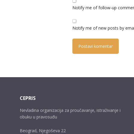
Notify me of follow-up commen
Notify me of new posts by emai
CEPRIS
Nevladina organizacija za proučavanje, istraživanje i
obuku u pravosuđu
Beograd, Njegoševa 22