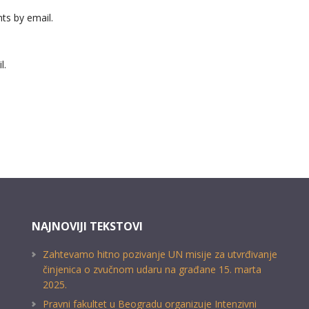
ts by email.
l.
NAJNOVIJI TEKSTOVI
Zahtevamo hitno pozivanje UN misije za utvrđivanje
činjenica o zvučnom udaru na građane 15. marta
2025.
Pravni fakultet u Beogradu organizuje Intenzivni