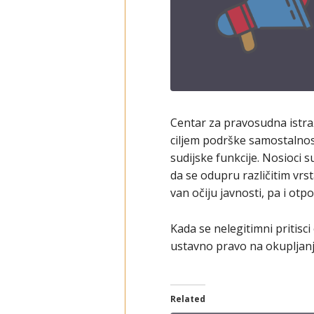
Centar za pravosudna istra
ciljem podrške samostalnosti
sudijske funkcije. Nosioci s
da se odupru različitim vrs
van očiju javnosti, pa i otp
Kada se nelegitimni pritisc
ustavno pravo na okupljanje
Related