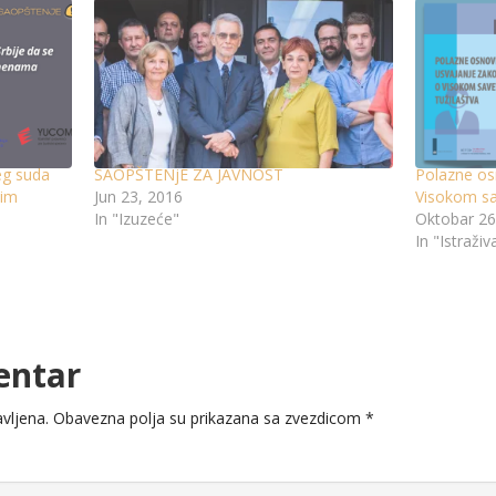
eg suda
SAOPŠTENjE ZA JAVNOST
Polazne os
ćim
Jun 23, 2016
Visokom sa
In "Izuzeće"
Oktobar 26
In "Istraživ
entar
vljena.
Obavezna polja su prikazana sa zvezdicom
*