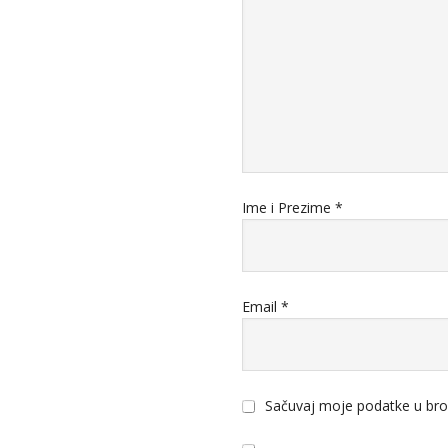
Ime i Prezime
*
Email
*
Sačuvaj moje podatke u bro