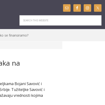
ko se finansiramo?
aka na
eljkama Bojani Savović i
bije. Tužiteljke Savović i
ažavaju vrednosti kojima