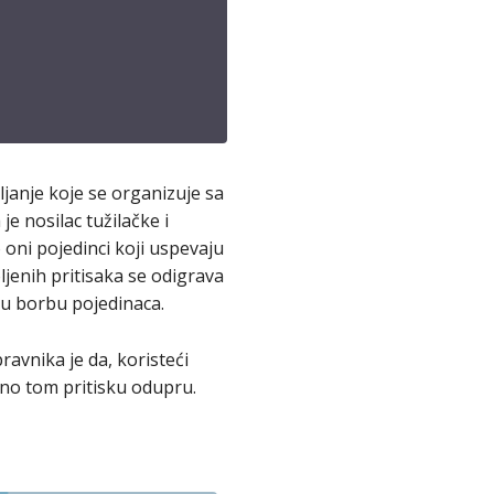
janje koje se organizuje sa
je nosilac tužilačke i
 oni pojedinci koji uspevaju
ljenih pritisaka se odigrava
čnu borbu pojedinaca.
avnika je da, koristeći
avno tom pritisku odupru.