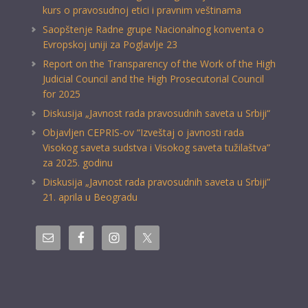
kurs o pravosudnoj etici i pravnim veštinama
Saopštenje Radne grupe Nacionalnog konventa o
Evropskoj uniji za Poglavlje 23
Report on the Transparency of the Work of the High
Judicial Council and the High Prosecutorial Council
for 2025
Diskusija „Javnost rada pravosudnih saveta u Srbiji“
Objavljen CEPRIS-ov “Izveštaj o javnosti rada
Visokog saveta sudstva i Visokog saveta tužilaštva”
za 2025. godinu
Diskusija „Javnost rada pravosudnih saveta u Srbiji”
21. aprila u Beogradu