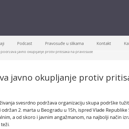
ji
Podcast
Pravosuđe u slikama
Kontakt
Ka
 podržava javno okupljanje protiv pritisaka na pravosuđe
a javno okupljanje protiv pritis
živanja svesrdno podržava organizaciju skupa podrške tužit
ti održan 2. marta u Beogradu u 15h, ispred Vlade Republike Sr
lnim, a od skoro i javnim angažmanom, na najbolji način izr
teži.