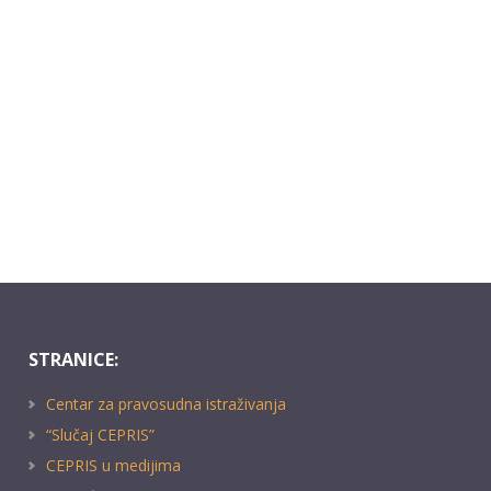
STRANICE:
Centar za pravosudna istraživanja
“Slučaj CEPRIS”
CEPRIS u medijima