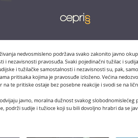
živanja nedvosmisleno podržava svako zakonito javno okupl
 i nezavisnosti pravosuđa. Svaki pojedinačni tužilac i sudija 
udijske i tužilačke samostalnosti i nezavisnosti su, pak, samo
tama pritisaka kojima je pravosuđe izloženo. Većina nedozvo
or na te pritiske ostaje bez posebne reakcije i svodi se na li
i odvijaju javno, moralna dužnost svakog slobodnomislećeg pr
, podrži sudije i tužioce koji su bili dovoljno hrabri da se j