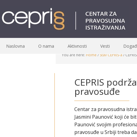
Naslovna
O nama
Aktivnosti
Vesti
Događa
You are here:
Home
/
Stav CEPRIS-a
/
CEPRIS
CEPRIS podržav
pravosuđe
Centar za pravosudna istra
Jasmini Paunović koji će bi
Paunović svojim profesiona
pravosuđe u Srbiji treba da 