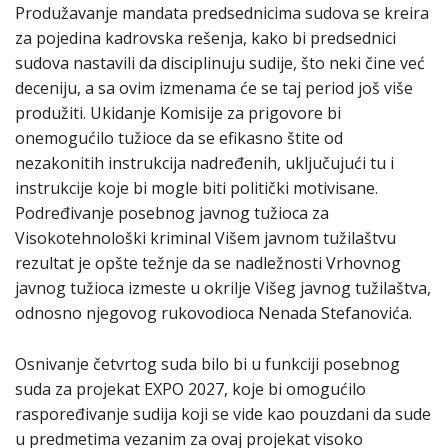
Produžavanje mandata predsednicima sudova se kreira
za pojedina kadrovska rešenja, kako bi predsednici
sudova nastavili da disciplinuju sudije, što neki čine već
deceniju, a sa ovim izmenama će se taj period još više
produžiti. Ukidanje Komisije za prigovore bi
onemogućilo tužioce da se efikasno štite od
nezakonitih instrukcija nadređenih, uključujući tu i
instrukcije koje bi mogle biti politički motivisane.
Podređivanje posebnog javnog tužioca za
Visokotehnološki kriminal Višem javnom tužilaštvu
rezultat je opšte težnje da se nadležnosti Vrhovnog
javnog tužioca izmeste u okrilje Višeg javnog tužilaštva,
odnosno njegovog rukovodioca Nenada Stefanovića.
Osnivanje četvrtog suda bilo bi u funkciji posebnog
suda za projekat EXPO 2027, koje bi omogućilo
raspoređivanje sudija koji se vide kao pouzdani da sude
u predmetima vezanim za ovaj projekat visoko