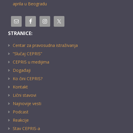
aprila u Beogradu
STRANICE:
Centar za pravosudna istraživanja
“Slučaj CEPRIS”
CEPRIS u medijima
Događaji
Ko čini CEPRIS?
Kontakt
Lični stavovi
Najnovije vesti
Podcast
Reakcije
Stav CEPRIS-a