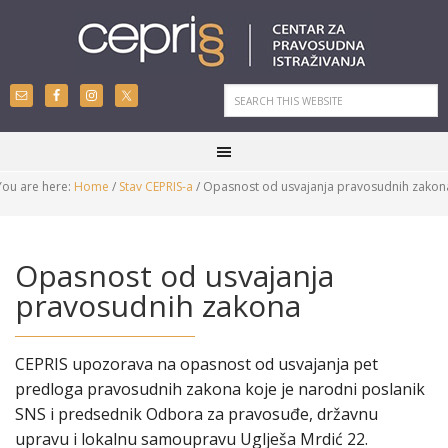
You are here:
Home
/
Stav CEPRIS-a
/
Opasnost od usvajanja pravosudnih zakon
Opasnost od usvajanja
pravosudnih zakona
CEPRIS upozorava na opasnost od usvajanja pet
predloga pravosudnih zakona koje je narodni poslanik
SNS i predsednik Odbora za pravosuđe, državnu
upravu i lokalnu samoupravu Uglješa Mrdić 22.