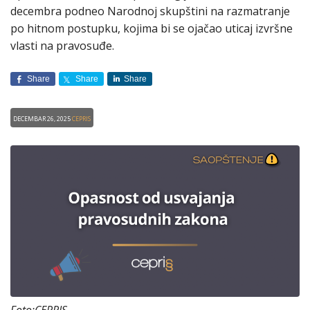
decembra podneo Narodnoj skupštini na razmatranje
po hitnom postupku, kojima bi se ojačao uticaj izvršne
vlasti na pravosuđe.
Share
Share
Share
Decembar 26, 2025
CEPRIS