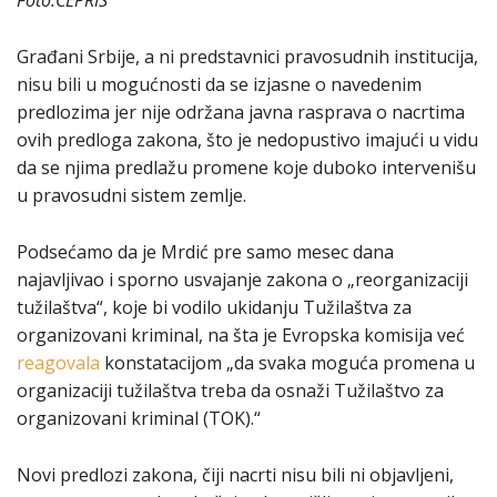
Foto:CEPRIS
Građani Srbije, a ni predstavnici pravosudnih institucija,
nisu bili u mogućnosti da se izjasne o navedenim
predlozima jer nije održana javna rasprava o nacrtima
ovih predloga zakona, što je nedopustivo imajući u vidu
da se njima predlažu promene koje duboko intervenišu
u pravosudni sistem zemlje.
Podsećamo da je Mrdić pre samo mesec dana
najavljivao i sporno usvajanje zakona o „reorganizaciji
tužilaštva“, koje bi vodilo ukidanju Tužilaštva za
organizovani kriminal, na šta je Evropska komisija već
reagovala
konstatacijom „da svaka moguća promena u
organizaciji tužilaštva treba da osnaži Tužilaštvo za
organizovani kriminal (TOK).“
Novi predlozi zakona, čiji nacrti nisu bili ni objavljeni,