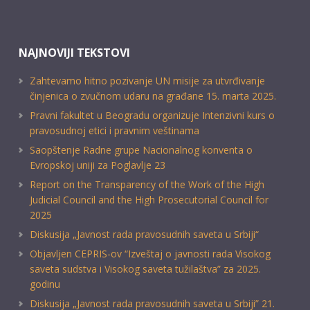
NAJNOVIJI TEKSTOVI
Zahtevamo hitno pozivanje UN misije za utvrđivanje
činjenica o zvučnom udaru na građane 15. marta 2025.
Pravni fakultet u Beogradu organizuje Intenzivni kurs o
pravosudnoj etici i pravnim veštinama
Saopštenje Radne grupe Nacionalnog konventa o
Evropskoj uniji za Poglavlje 23
Report on the Transparency of the Work of the High
Judicial Council and the High Prosecutorial Council for
2025
Diskusija „Javnost rada pravosudnih saveta u Srbiji“
Objavljen CEPRIS-ov “Izveštaj o javnosti rada Visokog
saveta sudstva i Visokog saveta tužilaštva” za 2025.
godinu
Diskusija „Javnost rada pravosudnih saveta u Srbiji” 21.