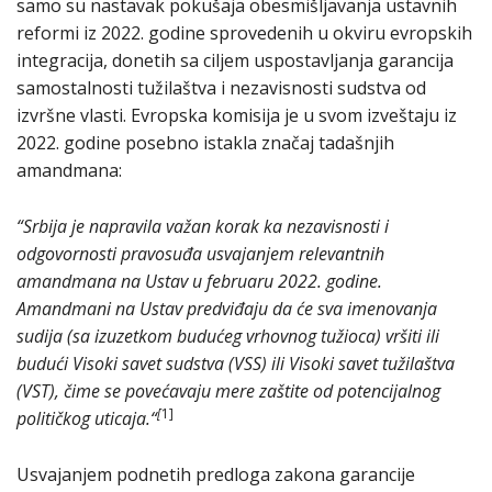
samo su nastavak pokušaja obesmišljavanja ustavnih
reformi iz 2022. godine sprovedenih u okviru evropskih
integracija, donetih sa ciljem uspostavljanja garancija
samostalnosti tužilaštva i nezavisnosti sudstva od
izvršne vlasti. Evropska komisija je u svom izveštaju iz
2022. godine posebno istakla značaj tadašnjih
amandmana:
“Srbija je napravila važan korak ka nezavisnosti i
odgovornosti pravosuđa usvajanjem relevantnih
amandmana na Ustav u februaru 2022. godine.
Amandmani na Ustav predviđaju da će sva imenovanja
sudija (sa izuzetkom budućeg vrhovnog tužioca) vršiti ili
budući Visoki savet sudstva (VSS) ili Visoki savet tužilaštva
(VST), čime se povećavaju mere zaštite od potencijalnog
[
1]
političkog uticaja.“
Usvajanjem podnetih predloga zakona garancije