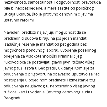
nezavisnosti, samostalnosti i odgovornosti pravosuđa
bile bi neobezbeđene, a mere zaštite od političkog
uticaja ukinute, što je protivno osnovnim ciljevima
ustavnih reformi.
Navedeni predlozi najavljuju mogućnost da se
predsednici sudova biraju na još jedan mandat
(sadašnje rešenje je mandat od pet godina bez
mogućnosti ponovnog izbora), uvođenje posebnog
odeljenja za Visokotehnološki kriminal čijeg
rukovodioca će postavljati glavni javni tužilac Višeg
javnog tužilaštva u Beogradu, ukidanje Komisije za
odlučivanje o prigovoru na obavezno uputstvo za rad i
postupanje u pojedinom predmetu i izmeštanje tog
odlučivanja na glavnog tj. neposredno višeg javnog
tužioca, kao i uvođenje Četvrtog osnovnog suda u
Beogradu.