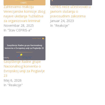
Zahtevamo reakciju
CEPRIS neće učestvovati u
Venecijanske komisije zbog
javnom slušanju o
najave ukidanja Tužilaštva
pravosudnim zakonima
za organizovani kriminal
Januar 24, 2023
Novembar 28, 2025
In "Reakcije"
In "Stav CEPRIS-a"
Saopštenje Radne grupe
Nacionalnog konventa o
Evropskoj uniji za Poglavlje
23
Maj 6, 2026
In "Reakcije"