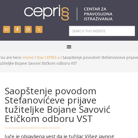
You are here:
Home
/
Stav CEPRIS-a
/
Saopštenje povodom Stefanovićeve prijav
tužiteljke Bojane Savović Etičkom odboru VST
Saopštenje povodom
Stefanovićeve prijave
tužiteljke Bojane Savović
Etičkom odboru VST
Juče je objavljena vest da je tužilac Višeg javnog