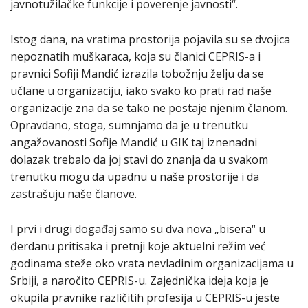
javnotužilačke funkcije i poverenje javnosti“.
Istog dana, na vratima prostorija pojavila su se dvojica
nepoznatih muškaraca, koja su članici CEPRIS-a i
pravnici Sofiji Mandić izrazila tobožnju želju da se
učlane u organizaciju, iako svako ko prati rad naše
organizacije zna da se tako ne postaje njenim članom.
Opravdano, stoga, sumnjamo da je u trenutku
angažovanosti Sofije Mandić u GIK taj iznenadni
dolazak trebalo da joj stavi do znanja da u svakom
trenutku mogu da upadnu u naše prostorije i da
zastrašuju naše članove.
I prvi i drugi događaj samo su dva nova „bisera“ u
đerdanu pritisaka i pretnji koje aktuelni režim već
godinama steže oko vrata nevladinim organizacijama u
Srbiji, a naročito CEPRIS-u. Zajednička ideja koja je
okupila pravnike različitih profesija u CEPRIS-u jeste