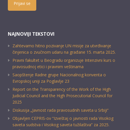
Prijavi se
NAJNOVIJI TEKSTOVI
Zahtevamo hitno pozivanje UN misije za utvrđivanje
činjenica o zvučnom udaru na građane 15. marta 2025.
Pravni fakultet u Beogradu organizuje Intenzivni kurs o
pravosudnoj etici i pravnim veštinama
Saopštenje Radne grupe Nacionalnog konventa o
Evropskoj uniji za Poglavlje 23
Report on the Transparency of the Work of the High
Judicial Council and the High Prosecutorial Council for
2025
Diskusija „Javnost rada pravosudnih saveta u Srbiji“
Objavljen CEPRIS-ov “Izveštaj o javnosti rada Visokog
saveta sudstva i Visokog saveta tužilaštva” za 2025.