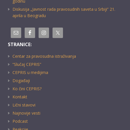
godinu
Diskusija „Javnost rada pravosudnih saveta u Srbiji” 21.
aprila u Beogradu
STRANICE:
Centar za pravosudna istraživanja
“Slučaj CEPRIS”
CEPRIS u medijima
Događaji
Ko čini CEPRIS?
Kontakt
Lični stavovi
Najnovije vesti
Podcast
Reakcije