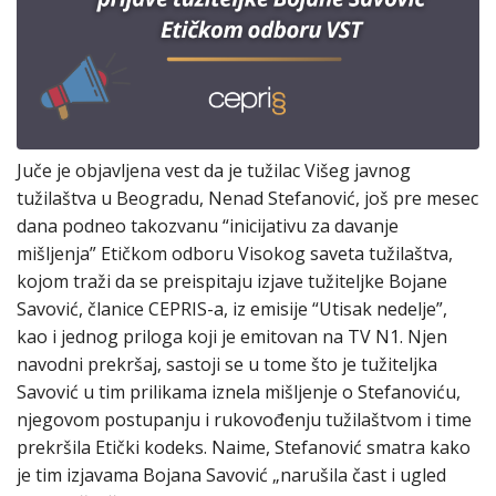
Juče je objavljena vest da je tužilac Višeg javnog
tužilaštva u Beogradu, Nenad Stefanović, još pre mesec
dana podneo takozvanu “inicijativu za davanje
mišljenja” Etičkom odboru Visokog saveta tužilaštva,
kojom traži da se preispitaju izjave tužiteljke Bojane
Savović, članice CEPRIS-a, iz emisije “Utisak nedelje”,
kao i jednog priloga koji je emitovan na TV N1. Njen
navodni prekršaj, sastoji se u tome što je tužiteljka
Savović u tim prilikama iznela mišljenje o Stefanoviću,
njegovom postupanju i rukovođenju tužilaštvom i time
prekršila Etički kodeks. Naime, Stefanović smatra kako
je tim izjavama Bojana Savović „narušila čast i ugled