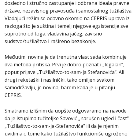
dosledno i stručno zastupanje i odbrana ideala pravne
države, nezavisnog pravosuđa i samostalnog tužilaštva.
Vladajući režim se odavno okomio na CEPRIS upravo iz
razloga što je suština i temelj njegove egzistencije sve
suprotno od toga: vladavina jačeg, zavisno
sudstvo/tužilaštvo i rašireno bezakonje.
Međutim, novina je da trenutna vlast sada kombinuje
dva metoda pritiska. Prvi je dobro poznat i „legalan“,
poput prijave „Tužilaštvo-to-sam-ja Stefanovića“. Ali
drugi reketaški i nasilnički, tako omiljen svakom
samodržavlju, je novina, barem kada je u pitanju
CEPRIS.
Smatramo izlišnim da uopšte odgovaramo na navode
da je istupima tužiteljke Savović „narušen ugled i čast“
„Tužilaštvo-to-sam-ja-Stefanovića“ ili da je njenim
uvidima o tome kako tužilaštvo funkcioniše ugroženo