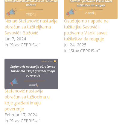
Nenad Stefanović nastavlja
Osuđujemo napade na
obračun sa tužiteljkama
tužiteljku Savović i
Savović i Božović
pozivamo Visoki savet
Jun 7, 2024
tužilaštva da reaguje
In "Stav CEPRIS-a"
Jul 24, 2025
In "Stav CEPRIS-a"
Stefanović nastavlja
obračun sa tužiocima u
koje građani imaju
poverenje
Februar 17, 2024
In "Stav CEPRIS-a"