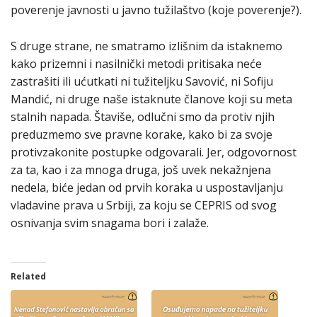
poverenje javnosti u javno tužilaštvo (koje poverenje?).
S druge strane, ne smatramo izlišnim da istaknemo
kako prizemni i nasilnički metodi pritisaka neće
zastrašiti ili ućutkati ni tužiteljku Savović, ni Sofiju
Mandić, ni druge naše istaknute članove koji su meta
stalnih napada. Štaviše, odlučni smo da protiv njih
preduzmemo sve pravne korake, kako bi za svoje
protivzakonite postupke odgovarali. Jer, odgovornost
za ta, kao i za mnoga druga, još uvek nekažnjena
nedela, biće jedan od prvih koraka u uspostavljanju
vladavine prava u Srbiji, za koju se CEPRIS od svog
osnivanja svim snagama bori i zalaže.
Related