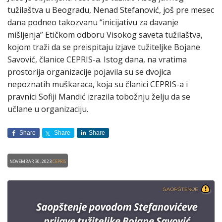
tužilaštva u Beogradu, Nenad Stefanović, još pre mesec
dana podneo takozvanu “inicijativu za davanje
mišljenja” Etičkom odboru Visokog saveta tužilaštva,
kojom traži da se preispitaju izjave tužiteljke Bojane
Savović, članice CEPRIS-a. Istog dana, na vratima
prostorija organizacije pojavila su se dvojica
nepoznatih muškaraca, koja su članici CEPRIS-a i
pravnici Sofiji Mandić izrazila tobožnju želju da se
učlane u organizaciju.
Share
Share
Share
Novembar 30, 2023
CEPRIS