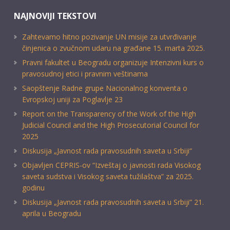
NAJNOVIJI TEKSTOVI
Zahtevamo hitno pozivanje UN misije za utvrđivanje
činjenica o zvučnom udaru na građane 15. marta 2025.
Pravni fakultet u Beogradu organizuje Intenzivni kurs o
pravosudnoj etici i pravnim veštinama
Saopštenje Radne grupe Nacionalnog konventa o
Evropskoj uniji za Poglavlje 23
Report on the Transparency of the Work of the High
Judicial Council and the High Prosecutorial Council for
2025
Diskusija „Javnost rada pravosudnih saveta u Srbiji“
Objavljen CEPRIS-ov “Izveštaj o javnosti rada Visokog
saveta sudstva i Visokog saveta tužilaštva” za 2025.
godinu
Diskusija „Javnost rada pravosudnih saveta u Srbiji” 21.
aprila u Beogradu