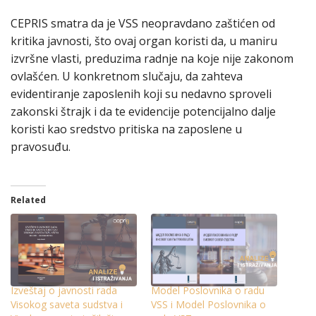
CEPRIS smatra da je VSS neopravdano zaštićen od
kritika javnosti, što ovaj organ koristi da, u maniru
izvršne vlasti, preduzima radnje na koje nije zakonom
ovlašćen. U konkretnom slučaju, da zahteva
evidentiranje zaposlenih koji su nedavno sproveli
zakonski štrajk i da te evidencije potencijalno dalje
koristi kao sredstvo pritiska na zaposlene u
pravosuđu.
Related
Izveštaj o javnosti rada
Model Poslovnika o radu
Visokog saveta sudstva i
VSS i Model Poslovnika o