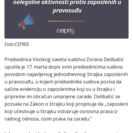
Foto:CEPRIS
Predsednica Visokog saveta sudstva Zorana Delibašić
uputila je 17. marta dopis svim predsednicima sudova
povodom najavljenog jednodnevnog štrajka zaposlenih
u pravosuđu, u kojem predsednike sudova poziva da
sačine evidenciju o zaposlenima koji su u štrajku i
pripreme im obračun umanjene zarade. Delibašić se
pozvala na Zakon o štrajku koji propisuje da „zaposleni
koji učestvuje u štrajku ostvaruje osnovna prava iz
radnog odnosa, osim prava na zaradu.“