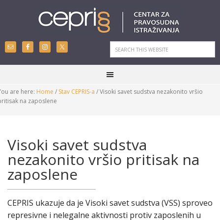
You are here:
Home
/
Stav CEPRIS-a
/
Visoki savet sudstva nezakonito vršio
pritisak na zaposlene
Visoki savet sudstva
nezakonito vršio pritisak na
zaposlene
CEPRIS ukazuje da je Visoki savet sudstva (VSS) sproveo
represivne i nelegalne aktivnosti protiv zaposlenih u