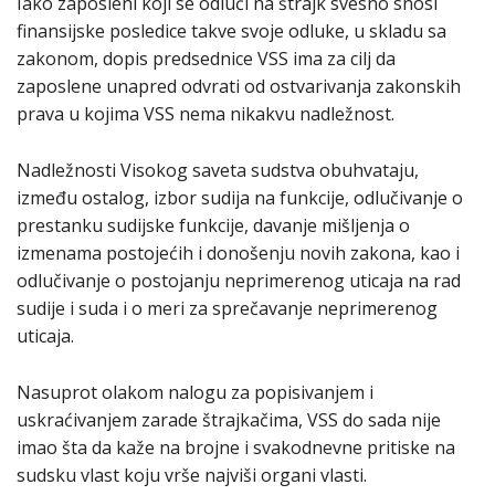
Iako zaposleni koji se odluči na štrajk svesno snosi
finansijske posledice takve svoje odluke, u skladu sa
zakonom, dopis predsednice VSS ima za cilj da
zaposlene unapred odvrati od ostvarivanja zakonskih
prava u kojima VSS nema nikakvu nadležnost.
Nadležnosti Visokog saveta sudstva obuhvataju,
između ostalog, izbor sudija na funkcije, odlučivanje o
prestanku sudijske funkcije, davanje mišljenja o
izmenama postojećih i donošenju novih zakona, kao i
odlučivanje o postojanju neprimerenog uticaja na rad
sudije i suda i o meri za sprečavanje neprimerenog
uticaja.
Nasuprot olakom nalogu za popisivanjem i
uskraćivanjem zarade štrajkačima, VSS do sada nije
imao šta da kaže na brojne i svakodnevne pritiske na
sudsku vlast koju vrše najviši organi vlasti.