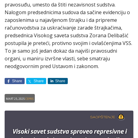
pravosuđu, umesto da štiti nezavisnost sudstva.
Nalogom predsednicima sudova da sačine evidenciju o
zaposlenima u najavljenom štrajku i da pripreme
računovodstva za uskraćivanje zarade štrajkačima,
predsednica Visokog saveta sudstva Zorana Delibašić
postupila je preteći, protivno svojim i ovlašćenjima VSS.
To je samo još jedan dokaz da najviši pravosudni
organi, u maniru izvršne vlasti, sebe smatraju
neodgovornim pred Ustavom i zakonom.
Share
Share
Share
Mart 25, 2025
CEPRIS