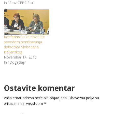
In "Stav CEPRIS-a"
Konferencija za novinare
povodom poništavanja
doktorata Slobodana
Beljanskog
Novembar 14, 2016
In "Događaji"
Ostavite komentar
Vaša email adresa neće biti objavljena.
Obavezna polja su
prikazana sa zvezdicom
*