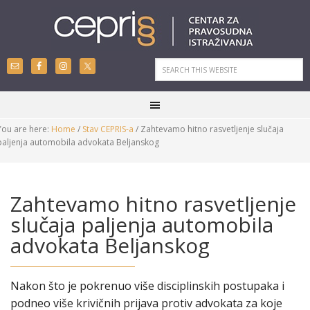
You are here:
Home
/
Stav CEPRIS-a
/
Zahtevamo hitno rasvetljenje slučaja
paljenja automobila advokata Beljanskog
Zahtevamo hitno rasvetljenje
slučaja paljenja automobila
advokata Beljanskog
Nakon što je pokrenuo više disciplinskih postupaka i
podneo više krivičnih prijava protiv advokata za koje