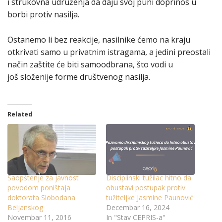
i strukovna udruženja da daju svoj puni doprinos u
borbi protiv nasilja.
Ostanemo li bez reakcije, nasilnike ćemo na kraju
otkrivati samo u privatnim istragama, a jedini preostali
način zaštite će biti samoodbrana, što vodi u
još složenije forme društvenog nasilja.
Related
Saopštenje za javnost
Disciplinski tužilac hitno da
povodom poništaja
obustavi postupak protiv
doktorata Slobodana
tužiteljke Jasmine Paunović
Beljanskog
Decembar 16, 2024
Novembar 11, 2016
In "Stav CEPRIS-a"