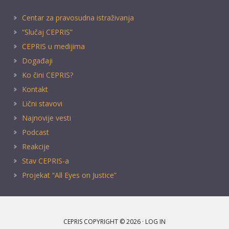
Centar za pravosudna istraživanja
“Slučaj CEPRIS”
CEPRIS u medijima
Događaji
Ko čini CEPRIS?
Kontakt
Lični stavovi
Najnovije vesti
Podcast
Reakcije
Stav CEPRIS-a
Projekat “All Eyes on Justice”
CEPRIS COPYRIGHT © 2026 ·
LOG IN