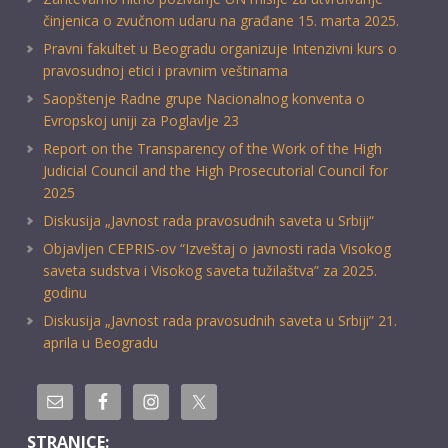
činjenica o zvučnom udaru na građane 15. marta 2025.
Pravni fakultet u Beogradu organizuje Intenzivni kurs o
pravosudnoj etici i pravnim veštinama
Saopštenje Radne grupe Nacionalnog konventa o
Evropskoj uniji za Poglavlje 23
Report on the Transparency of the Work of the High
Judicial Council and the High Prosecutorial Council for
2025
Diskusija „Javnost rada pravosudnih saveta u Srbiji“
Objavljen CEPRIS-ov “Izveštaj o javnosti rada Visokog
saveta sudstva i Visokog saveta tužilaštva” za 2025.
godinu
Diskusija „Javnost rada pravosudnih saveta u Srbiji” 21.
aprila u Beogradu
STRANICE: