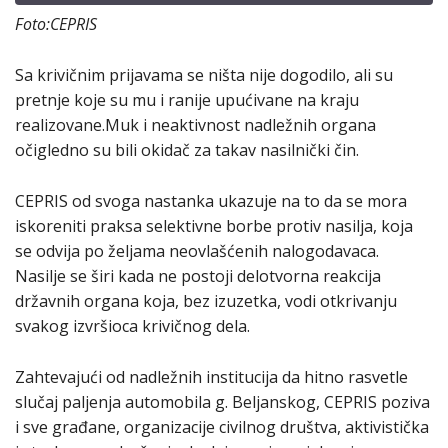
Foto:CEPRIS
Sa krivičnim prijavama se ništa nije dogodilo, ali su
pretnje koje su mu i ranije upućivane na kraju
realizovane.Muk i neaktivnost nadležnih organa
očigledno su bili okidač za takav nasilnički čin.
CEPRIS od svoga nastanka ukazuje na to da se mora
iskoreniti praksa selektivne borbe protiv nasilja, koja
se odvija po željama neovlašćenih nalogodavaca.
Nasilje se širi kada ne postoji delotvorna reakcija
državnih organa koja, bez izuzetka, vodi otkrivanju
svakog izvršioca krivičnog dela.
Zahtevajući od nadležnih institucija da hitno rasvetle
slučaj paljenja automobila g. Beljanskog, CEPRIS poziva
i sve građane, organizacije civilnog društva, aktivistička