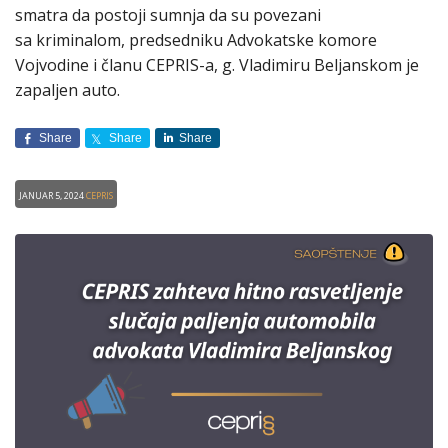
smatra da postoji sumnja da su povezani
sa kriminalom, predsedniku Advokatske komore
Vojvodine i članu CEPRIS-a, g. Vladimiru Beljanskom je
zapaljen auto.
Share
Share
Share
Januar 5, 2024
CEPRIS