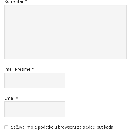
Komentar
*
Ime i Prezime
*
Email
*
Sačuvaj moje podatke u browseru za sledeći put kada