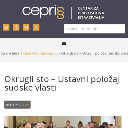
You are here:
Home
/
Stručni skupovi
/
Okrugli sto – Ustavni položaj sudske vlast
Okrugli sto – Ustavni položaj
sudske vlasti
April 1, 2017
CEPRIS