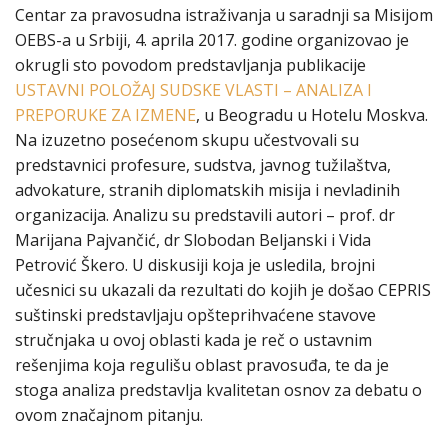
Centar za pravosudna istraživanja u saradnji sa Misijom
OEBS-a u Srbiji, 4. aprila 2017. godine organizovao je
okrugli sto povodom predstavljanja publikacije
USTAVNI POLOŽAJ SUDSKE VLASTI – ANALIZA I
PREPORUKE ZA IZMENE
, u Beogradu u Hotelu Moskva.
Na izuzetno posećenom skupu učestvovali su
predstavnici profesure, sudstva, javnog tužilaštva,
advokature, stranih diplomatskih misija i nevladinih
organizacija. Analizu su predstavili autori – prof. dr
Marijana Pajvančić, dr Slobodan Beljanski i Vida
Petrović Škero. U diskusiji koja je usledila, brojni
učesnici su ukazali da rezultati do kojih je došao CEPRIS
suštinski predstavljaju opšteprihvaćene stavove
stručnjaka u ovoj oblasti kada je reč o ustavnim
rešenjima koja regulišu oblast pravosuđa, te da je
stoga analiza predstavlja kvalitetan osnov za debatu o
ovom značajnom pitanju.