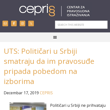
UTS: Političari u Srbiji
smatraju da im pravosuđe
pripada pobedom na
izborima
Decembar 17, 2019
CEPRIS
Političari u Srbiji ne prihvataju