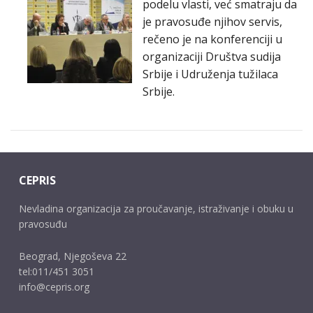
podelu vlasti, već smatraju da
je pravosuđe njihov servis,
rečeno je na konferenciji u
organizaciji Društva sudija
Srbije i Udruženja tužilaca
Srbije.
CEPRIS
Nevladina organizacija za proučavanje, istraživanje i obuku u
pravosuđu
Beograd, Njegoševa 22
tel:011/451 3051
info@cepris.org