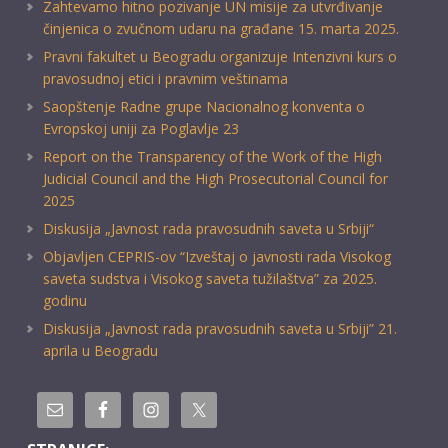
Zahtevamo hitno pozivanje UN misije za utvrđivanje
činjenica o zvučnom udaru na građane 15. marta 2025.
Pravni fakultet u Beogradu organizuje Intenzivni kurs o
pravosudnoj etici i pravnim veštinama
Saopštenje Radne grupe Nacionalnog konventa o
Evropskoj uniji za Poglavlje 23
Report on the Transparency of the Work of the High
Judicial Council and the High Prosecutorial Council for
2025
Diskusija „Javnost rada pravosudnih saveta u Srbiji“
Objavljen CEPRIS-ov “Izveštaj o javnosti rada Visokog
saveta sudstva i Visokog saveta tužilaštva” za 2025.
godinu
Diskusija „Javnost rada pravosudnih saveta u Srbiji” 21.
aprila u Beogradu