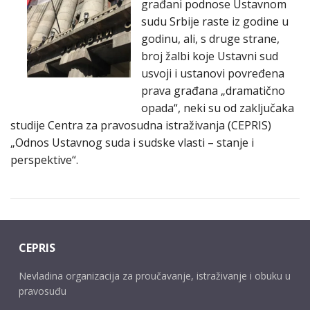
građani podnose Ustavnom
sudu Srbije raste iz godine u
godinu, ali, s druge strane,
broj žalbi koje Ustavni sud
usvoji i ustanovi povređena
prava građana „dramatično
opada“, neki su od zaključaka
studije Centra za pravosudna istraživanja (CEPRIS)
„Odnos Ustavnog suda i sudske vlasti – stanje i
perspektive“.
CEPRIS
Nevladina organizacija za proučavanje, istraživanje i obuku u
pravosuđu