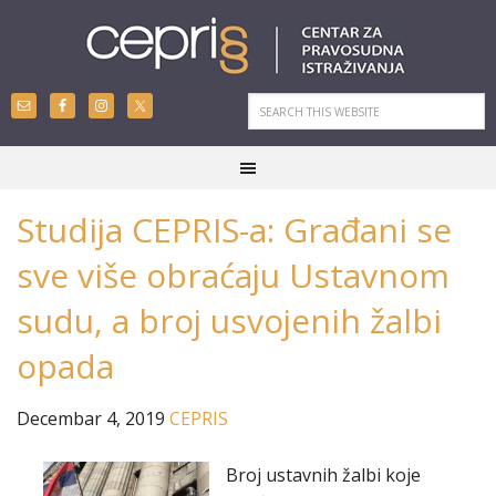
Studija CEPRIS-a: Građani se
sve više obraćaju Ustavnom
sudu, a broj usvojenih žalbi
opada
Decembar 4, 2019
CEPRIS
Broj ustavnih žalbi koje