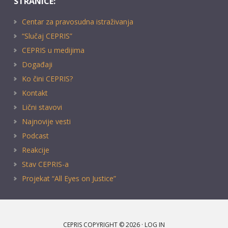
STRANICE:
Centar za pravosudna istraživanja
“Slučaj CEPRIS”
CEPRIS u medijima
Događaji
Ko čini CEPRIS?
Kontakt
Lični stavovi
Najnovije vesti
Podcast
Reakcije
Stav CEPRIS-a
Projekat “All Eyes on Justice”
CEPRIS COPYRIGHT © 2026 ·
LOG IN