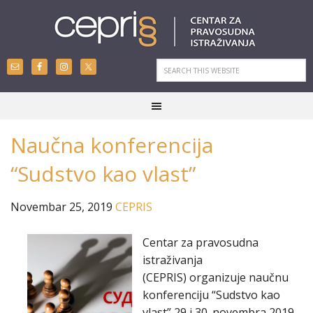
Naučna konferencija
“Sudstvo kao vlast”
Novembar 25, 2019
CEPRIS
Centar za pravosudna
istraživanja
(CEPRIS) organizuje naučnu
konferenciju “Sudstvo kao
vlast” 29 i 30. novembra 2019.