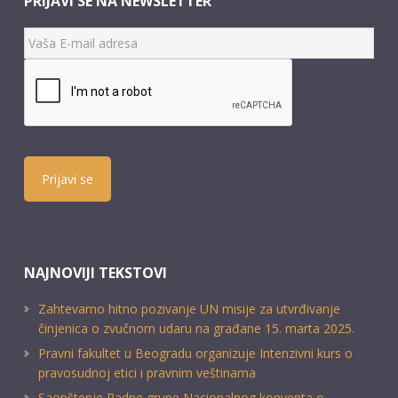
PRIJAVI SE NA NEWSLETTER
Prijavi se
NAJNOVIJI TEKSTOVI
Zahtevamo hitno pozivanje UN misije za utvrđivanje
činjenica o zvučnom udaru na građane 15. marta 2025.
Pravni fakultet u Beogradu organizuje Intenzivni kurs o
pravosudnoj etici i pravnim veštinama
Saopštenje Radne grupe Nacionalnog konventa o