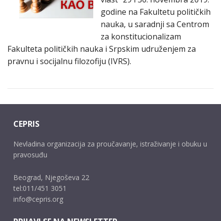
godine na Fakultetu političkih
nauka, u saradnji sa Centrom
za konstitucionalizam
Fakulteta političkih nauka i Srpskim udruženjem za
pravnu i socijalnu filozofiju (IVRS).
CEPRIS
Nevladina organizacija za proučavanje, istraživanje i obuku u
pravosuđu
Beograd, Njegoševa 22
tel:011/451 3051
info@cepris.org