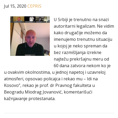
Jul 15, 2020
CEPRIS
U Srbiji je trenutno na snazi
autoritarni legalizam. Ne vidim
kako drugačije možemo da
imenujemo trenutnu situaciju
u kojoj je neko spreman da
bez razmišljanja izrekne
najtežu prekršajnu meru od
60 dana zatvora nekom ko je
u ovakvim okolnostima, u jednoj napetoj i uzavreloj
atmosferi, opsovao policajca i rekao mu – Idi na
Kosovo”, rekao je prof. dr Pravnog fakulteta u
Beogradu Miodrag Jovanović, komentarišući
kažnjavanje protestanata.