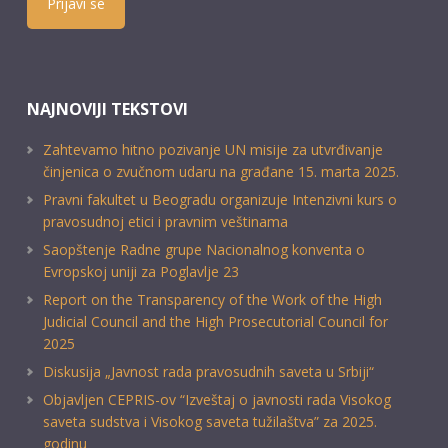
Prijavi se
NAJNOVIJI TEKSTOVI
Zahtevamo hitno pozivanje UN misije za utvrđivanje
činjenica o zvučnom udaru na građane 15. marta 2025.
Pravni fakultet u Beogradu organizuje Intenzivni kurs o
pravosudnoj etici i pravnim veštinama
Saopštenje Radne grupe Nacionalnog konventa o
Evropskoj uniji za Poglavlje 23
Report on the Transparency of the Work of the High
Judicial Council and the High Prosecutorial Council for
2025
Diskusija „Javnost rada pravosudnih saveta u Srbiji“
Objavljen CEPRIS-ov “Izveštaj o javnosti rada Visokog
saveta sudstva i Visokog saveta tužilaštva” za 2025.
godinu