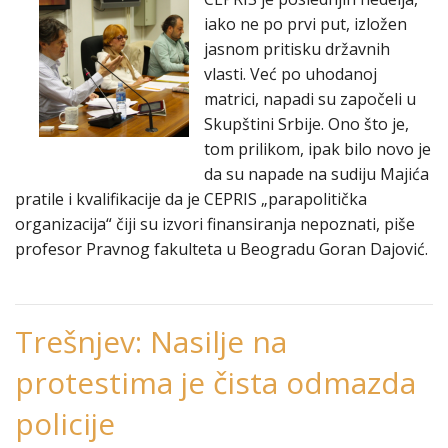
iako ne po prvi put, izložen
jasnom pritisku državnih
vlasti. Već po uhodanoj
matrici, napadi su započeli u
Skupštini Srbije. Ono što je,
tom prilikom, ipak bilo novo je
da su napade na sudiju Majića
pratile i kvalifikacije da je CEPRIS „parapolitička
organizacija“ čiji su izvori finansiranja nepoznati, piše
profesor Pravnog fakulteta u Beogradu Goran Dajović.
Trešnjev: Nasilje na
protestima je čista odmazda
policije