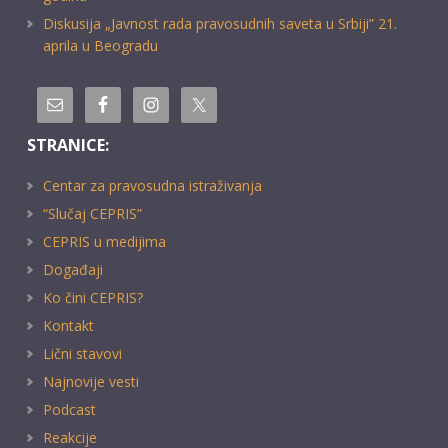
Diskusija „Javnost rada pravosudnih saveta u Srbiji” 21.
aprila u Beogradu
STRANICE:
Centar za pravosudna istraživanja
“Slučaj CEPRIS”
CEPRIS u medijima
Događaji
Ko čini CEPRIS?
Kontakt
Lični stavovi
Najnovije vesti
Podcast
Reakcije