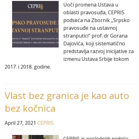
Uoči promena Ustava u
oblasti pravosuđa, CEPRIS
podseća na Zbornik „Srpsko
pravosuđe na ustavnoj
stranputici“ prof. dr Gorana
Dajovića, koji sistematično
predstavlja razvoj inicijative za
izmenu Ustava Srbije tokom
2017. i 2018. godine.
Vlast bez granica je kao auto
bez kočnica
April 27, 2021
CEPRIS
CEPRIS je poslednjih nedelja,