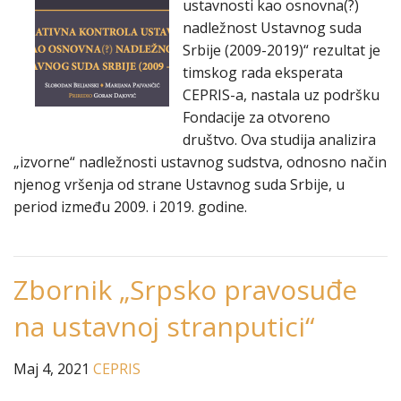
ustavnosti kao osnovna(?)
nadležnost Ustavnog suda
Srbije (2009-2019)“ rezultat je
timskog rada eksperata
CEPRIS-a, nastala uz podršku
Fondacije za otvoreno
društvo. Ova studija analizira
„izvorne“ nadležnosti ustavnog sudstva, odnosno način
njenog vršenja od strane Ustavnog suda Srbije, u
period između 2009. i 2019. godine.
Zbornik „Srpsko pravosuđe
na ustavnoj stranputici“
Maj 4, 2021
CEPRIS