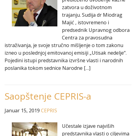
zatvora u doživotnom
trajanju. Sudija dr Miodrag
Majić , istovremeno i
predsednik Upravnog odbora
Centra za pravosudna
istraživanja, je svoje stručno mišljenje o tom zakonu
izneo u poslednjoj emitovanoj emisiji „Utisak nedelje“.
Pojedini istupi predstavnika izvršne vlasti i narodnih
poslanika tokom sednice Narodne […]
Saopštenje CEPRIS-a
Januar 15, 2019
CEPRIS
Učestale izjave najviših
predstavnika vlasti o ciljevima