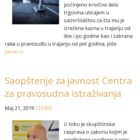
počinjeno krivično delo
trgovina uticajem u
saizvršilaštvu za šta mu je
izrečena kazna u trajanju od
dve i po godine kao i zabrana
rada u pravosuđu u trajanju od pet godina, piše
Javno.rs
Saopštenje za javnost Centra
za pravosudna istraživanja
Maj 21, 2019
CEPRIS
U toku je skupštinska
rasprava o zakonu kojim je
predloženo uvođenje kazne