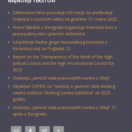
NAJNOVIJI TEKSTOVI
Zahtevamo hitno pozivanje UN misije za utvrđivanje
činjenica o zvučnom udaru na građane 15. marta 2025.
Pravni fakultet u Beogradu organizuje Intenzivni kurs o
pravosudnoj etici i pravnim veštinama
Saopštenje Radne grupe Nacionalnog konventa o
Evropskoj uniji za Poglavlje 23
Report on the Transparency of the Work of the High
Judicial Council and the High Prosecutorial Council for
2025
Diskusija „Javnost rada pravosudnih saveta u Srbiji“
Objavljen CEPRIS-ov “Izveštaj o javnosti rada Visokog
saveta sudstva i Visokog saveta tužilaštva” za 2025.
godinu
Diskusija „Javnost rada pravosudnih saveta u Srbiji” 21.
aprila u Beogradu