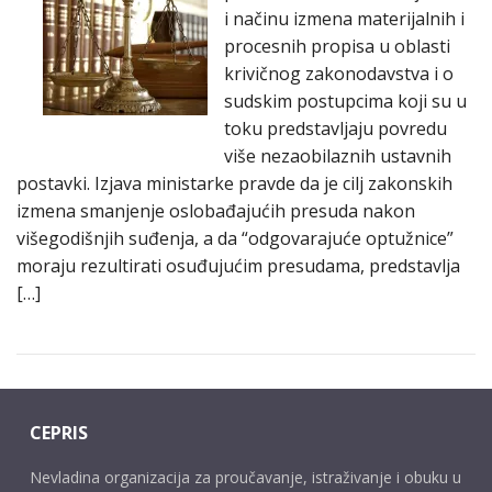
i načinu izmena materijalnih i
procesnih propisa u oblasti
krivičnog zakonodavstva i o
sudskim postupcima koji su u
toku predstavljaju povredu
više nezaobilaznih ustavnih
postavki. Izjava ministarke pravde da je cilj zakonskih
izmena smanjenje oslobađajućih presuda nakon
višegodišnjih suđenja, a da “odgovarajuće optužnice”
moraju rezultirati osuđujućim presudama, predstavlja
[…]
CEPRIS
Nevladina organizacija za proučavanje, istraživanje i obuku u