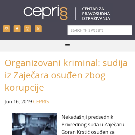
Organizovani kriminal: sudija
iz Zaječara osuđen zbog
korupcije
Jun 16, 2019
CEPRIS
Nekadašnji predsednik
Privrednog suda u Zaječaru
Goran Krstić osuđen za