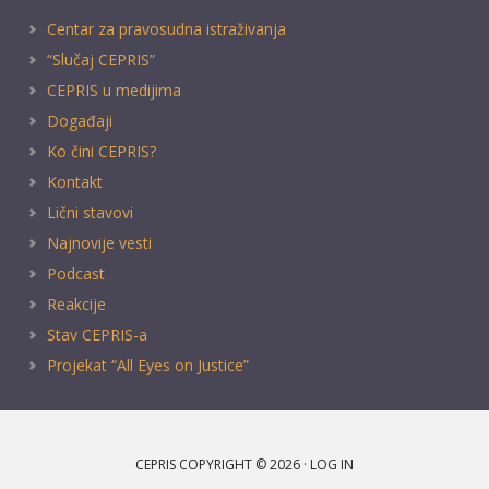
Centar za pravosudna istraživanja
“Slučaj CEPRIS”
CEPRIS u medijima
Događaji
Ko čini CEPRIS?
Kontakt
Lični stavovi
Najnovije vesti
Podcast
Reakcije
Stav CEPRIS-a
Projekat “All Eyes on Justice”
CEPRIS COPYRIGHT © 2026 ·
LOG IN