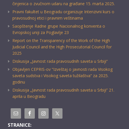
činjenica o zvučnom udaru na građane 15. marta 2025.
Pravni fakultet u Beogradu organizuje Intenzivni kurs o
pravosudnoj etici i pravnim veštinama
Saopštenje Radne grupe Nacionalnog konventa o
Evropskoj uniji za Poglavlje 23
Report on the Transparency of the Work of the High
Judicial Council and the High Prosecutorial Council for
2025
Diskusija „Javnost rada pravosudnih saveta u Srbiji“
Objavljen CEPRIS-ov “Izveštaj o javnosti rada Visokog
saveta sudstva i Visokog saveta tužilaštva” za 2025.
godinu
Diskusija „Javnost rada pravosudnih saveta u Srbiji” 21.
aprila u Beogradu
STRANICE: