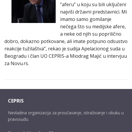
“aferu” u koju su bili uključeni
najviši državni predstavnici. Mi
imamo samo gomilanje
nečega što su medijske afere,
a neke od njih su poprilično
dobro, dokazno potkovane, ali imate potpuno odsustvo
reakcije tužilaštva”, rekao je sudija Apelacionog suda u
Beogradu i član UO CEPRIS-a Miodrag Majić u intervjuu
za Novu.rs.
CEPRIS
Nevladina organizacija za proučavanje, istraživanje i obuku u
pravosuđu