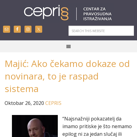
Majić: Ako čekamo dokaze od
novinara, to je raspad
sistema
Oktobar 26, 2020
CEPRIS
“Najsnažniji pokazatelj da
imamo pritiske je što nemamo
epilog ni za jedan slučaj ili