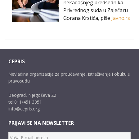
nekadašnjeg predsednika
Privrednog suda u Zaječaru
Gorana Krstića, piše
Javno.rs
CEPRIS
Nevladina organizacija za proučavanje, istraživanje i obuku u
pravosuđu
Beograd, Njegoševa 22
tel:011/451 3051
info@cepris.org
PRIJAVI SE NA NEWSLETTER