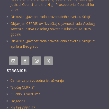
Judicial Council and the High Prosecutorial Council for
2025
Diskusija „Javnost rada pravosudnih saveta u Srbiji“
Objavljen CEPRIS-ov “Izveštaj o javnosti rada Visokog
saveta sudstva i Visokog saveta tužilaštva” za 2025.
godinu
Diskusija „Javnost rada pravosudnih saveta u Srbiji” 21.
aprila u Beogradu
STRANICE:
Centar za pravosudna istraživanja
“Slučaj CEPRIS”
CEPRIS u medijima
Događaji
Ko čini CEPRIS?