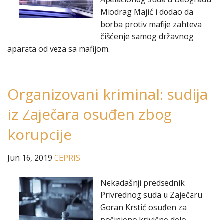
Miodrag Majić i dodao da
borba protiv mafije zahteva
čišćenje samog državnog
aparata od veza sa mafijom.
Organizovani kriminal: sudija
iz Zaječara osuđen zbog
korupcije
Jun 16, 2019
CEPRIS
Nekadašnji predsednik
Privrednog suda u Zaječaru
Goran Krstić osuđen za
počinjeno krivično delo