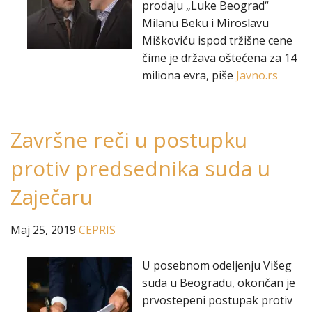
prodaju „Luke Beograd“
Milanu Beku i Miroslavu
Miškoviću ispod tržišne cene
čime je država oštećena za 14
miliona evra, piše
Javno.rs
Završne reči u postupku
protiv predsednika suda u
Zaječaru
Maj 25, 2019
CEPRIS
U posebnom odeljenju Višeg
suda u Beogradu, okončan je
prvostepeni postupak protiv