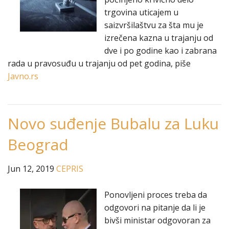
trgovina uticajem u
saizvršilaštvu za šta mu je
izrečena kazna u trajanju od
dve i po godine kao i zabrana
rada u pravosuđu u trajanju od pet godina, piše
Javno.rs
Novo suđenje Bubalu za Luku
Beograd
Jun 12, 2019
CEPRIS
Ponovljeni proces treba da
odgovori na pitanje da li je
bivši ministar odgovoran za