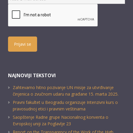
Prijavi se
NAJNOVIJI TEKSTOVI
Zahtevamo hitno pozivanje UN misije za utvrđivanje
činjenica o zvučnom udaru na građane 15. marta 2025.
Pravni fakultet u Beogradu organizuje Intenzivni kurs o
pravosudnoj etici i pravnim veštinama
Saopštenje Radne grupe Nacionalnog konventa o
Evropskoj uniji za Poglavlje 23
Report on the Transparency of the Work of the High