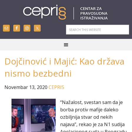
Dojčinović i Majić: Kao država
nismo bezbedni
Novembar 13, 2020
CEPRIS
“Nažalost, svestan sam da je
borba protiv mafije daleko
ozbiljnija stvar od nekih
najava”, rekao je za N1 sudija
Apelacionog suda u Beogradu