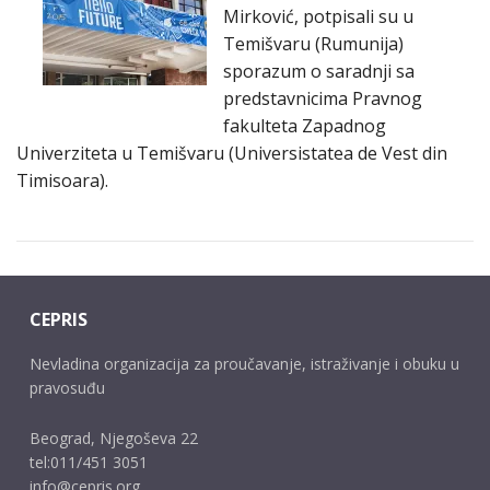
Mirković, potpisali su u
Temišvaru (Rumunija)
sporazum o saradnji sa
predstavnicima Pravnog
fakulteta Zapadnog
Univerziteta u Temišvaru (Universistatea de Vest din
Timisoara).
CEPRIS
Nevladina organizacija za proučavanje, istraživanje i obuku u
pravosuđu
Beograd, Njegoševa 22
tel:011/451 3051
info@cepris.org