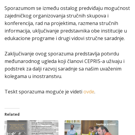
Sporazumom se između ostalog predviđaju mogućnost
zajedničkog organizovanja stručnih skupova i
konferencija, rad na projektima, razmena stručnih
informacija, uključivanje predstavnika obe institucije u
edukacione programe i drugi vidovi stručne saradnje.
Zaključivanje ovog sporazuma predstavlja potvrdu
međunarodnog ugleda koji članovi CEPRIS-a uživaju i
podstrek za dalji razvoj saradnje sa našim uvaženim
kolegama u inostranstvu.
Teskt sporazuma moguće je videti
ovde
.
Related