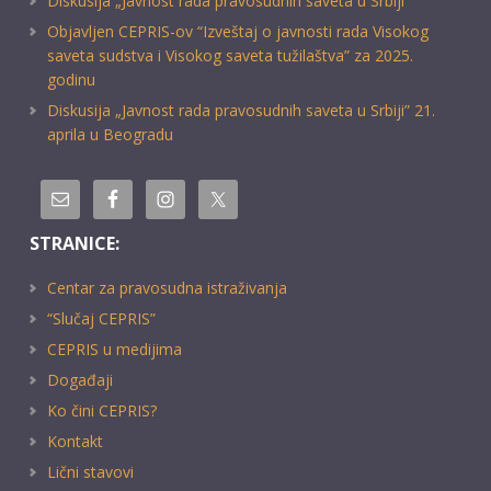
Diskusija „Javnost rada pravosudnih saveta u Srbiji“
Objavljen CEPRIS-ov “Izveštaj o javnosti rada Visokog
saveta sudstva i Visokog saveta tužilaštva” za 2025.
godinu
Diskusija „Javnost rada pravosudnih saveta u Srbiji” 21.
aprila u Beogradu
STRANICE:
Centar za pravosudna istraživanja
“Slučaj CEPRIS”
CEPRIS u medijima
Događaji
Ko čini CEPRIS?
Kontakt
Lični stavovi