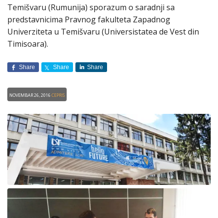
Temišvaru (Rumunija) sporazum o saradnji sa
predstavnicima Pravnog fakulteta Zapadnog
Univerziteta u Temišvaru (Universistatea de Vest din
Timisoara).
Share
Share
Share
Novembar 26, 2016
CEPRIS