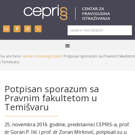
You are here:
Home
/
Uncategorized
/
Potpisan sporazum sa Pravnim fakulteto
u Temišvaru
Potpisan sporazum sa
Pravnim fakultetom u
Temišvaru
25. novembra 2016. godine, predstavnici CEPRIS-a, prof.
dr Goran P. Ilić i prof. dr Zoran Mirković, potpisali su u