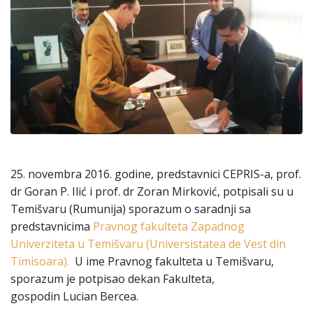
25. novembra 2016. godine, predstavnici CEPRIS-a, prof.
dr Goran P. Ilić i prof. dr Zoran Mirković, potpisali su u
Temišvaru (Rumunija) sporazum o saradnji sa
predstavnicima
Pravnog fakulteta Zapadnog
Univerziteta u Temišvaru (Universistatea de Vest din
Timisoara).
U ime Pravnog fakulteta u Temišvaru,
sporazum je potpisao dekan Fakulteta,
gospodin Lucian Bercea.