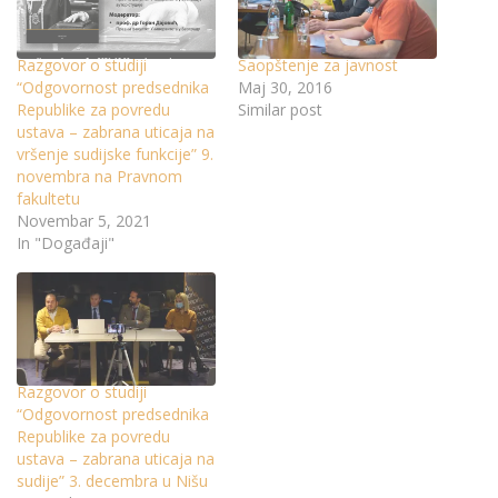
Razgovor o studiji
Saopštenje za javnost
“Odgovornost predsednika
Maj 30, 2016
Republike za povredu
Similar post
ustava – zabrana uticaja na
vršenje sudijske funkcije” 9.
novembra na Pravnom
fakultetu
Novembar 5, 2021
In "Događaji"
Razgovor o studiji
“Odgovornost predsednika
Republike za povredu
ustava – zabrana uticaja na
sudije” 3. decembra u Nišu