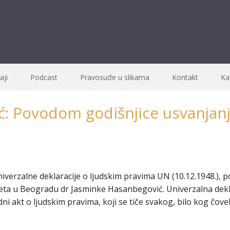
ji
Podcast
Pravosuđe u slikama
Kontakt
Ka
ć: Povodom godišnjice usvanjanj
verzalne deklaracije o ljudskim pravima UN (10.12.1948.), p
ta u Beogradu dr Jasminke Hasanbegović. Univerzalna deklar
ni akt o ljudskim pravima, koji se tiče svakog, bilo kog čov