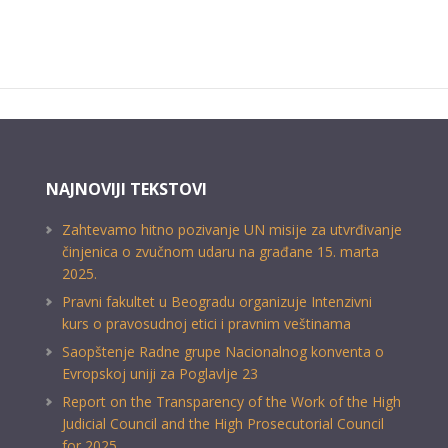
NAJNOVIJI TEKSTOVI
Zahtevamo hitno pozivanje UN misije za utvrđivanje
činjenica o zvučnom udaru na građane 15. marta
2025.
Pravni fakultet u Beogradu organizuje Intenzivni
kurs o pravosudnoj etici i pravnim veštinama
Saopštenje Radne grupe Nacionalnog konventa o
Evropskoj uniji za Poglavlje 23
Report on the Transparency of the Work of the High
Judicial Council and the High Prosecutorial Council
for 2025