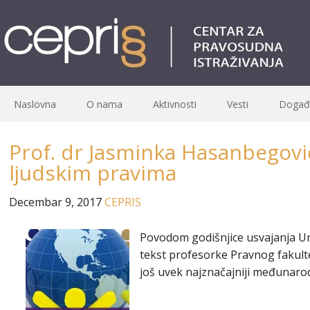
Naslovna
O nama
Aktivnosti
Vesti
Događa
Prof. dr Jasminka Hasanbegovi
ljudskim pravima
Decembar 9, 2017
CEPRIS
Povodom godišnjice usvajanja Uni
tekst profesorke Pravnog fakulte
još uvek najznačajniji međunarod