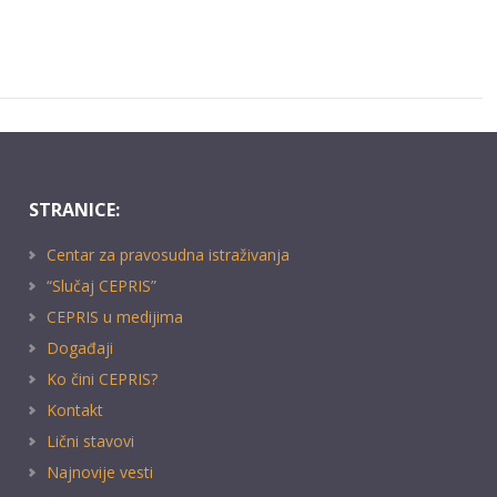
STRANICE:
Centar za pravosudna istraživanja
“Slučaj CEPRIS”
CEPRIS u medijima
Događaji
Ko čini CEPRIS?
Kontakt
Lični stavovi
Najnovije vesti