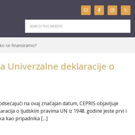
ko se finansiramo?
a Univerzalne deklaracije o
odsećajući na ovaj značajan datum, CEPRIS objavljuje
acija o ljudskim pravima UN iz 1948. godine jeste prvi i
eka kao pripadnika […]