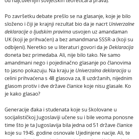
od najčuvenijih sovjetskih teoretičara prava).
Po završetku debate prešlo se na glasanje, koje je bilo
složeno i čiji je krajnji rezultat bio da je nacrt
Univerzalne
deklaracije o ljudskim pravima
usvojen uz amandaman
UK (koji je prihvaćen) a bez amandmana SSSR-a (koji su
odbijeni). Neretko se u literaturi govori da je
Deklaracija
doneta bez primedaba. Ali, nije bilo tako. Ne samo
amandmani nego i pojedinačno glasanje po članovima
to jasno pokazuju. Na kraju je
Univerzalna deklaracija
u
celini prihvaćena s 48 glasova za, 8 uzdržanih, nijednim
glasom protiv i dve države članice koje nisu glasale. Ko
je kako glasao?
Generacije đaka i studenata koje su školovane u
socijalističkoj Jugoslaviji učene su i bile veoma ponosne
time što je ta Jugoslavija bila jedna od 51 države članice
koje su 1945. godine osnovale Ujedinjene nacije. Ali, te