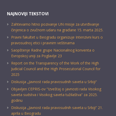
NAJNOVIJI TEKSTOVI
Zahtevamo hitno pozivanje UN misije za utvrđivanje
činjenica o zvučnom udaru na građane 15. marta 2025.
Pravni fakultet u Beogradu organizuje Intenzivni kurs o
pravosudnoj etici i pravnim veštinama
Saopštenje Radne grupe Nacionalnog konventa o
Evropskoj uniji za Poglavlje 23
Report on the Transparency of the Work of the High
Judicial Council and the High Prosecutorial Council for
2025
Diskusija „Javnost rada pravosudnih saveta u Srbiji“
Objavljen CEPRIS-ov “Izveštaj o javnosti rada Visokog
saveta sudstva i Visokog saveta tužilaštva” za 2025.
godinu
Diskusija „Javnost rada pravosudnih saveta u Srbiji” 21.
aprila u Beogradu