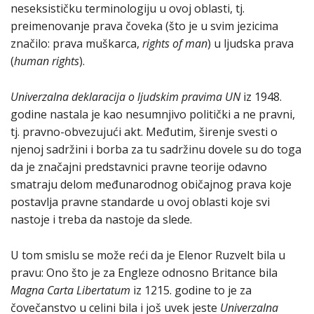
neseksističku terminologiju u ovoj oblasti, tj.
preimenovanje prava čoveka (što je u svim jezicima
značilo: prava muškarca,
rights of man
) u ljudska prava
(
human rights
).
Univerzalna deklaracija o ljudskim pravima
UN
iz 1948.
godine nastala je kao nesumnjivo politički a ne pravni,
tj. pravno-obvezujući akt. Međutim, širenje svesti o
njenoj sadržini i borba za tu sadržinu dovele su do toga
da je značajni predstavnici pravne teorije odavno
smatraju delom međunarodnog običajnog prava koje
postavlja pravne standarde u ovoj oblasti koje svi
nastoje i treba da nastoje da slede.
U tom smislu se može reći da je Elenor Ruzvelt bila u
pravu: Ono što je za Engleze odnosno Britance bila
Magna Carta Libertatum
iz 1215. godine to je za
čovečanstvo u celini bila i još uvek jeste
Univerzalna