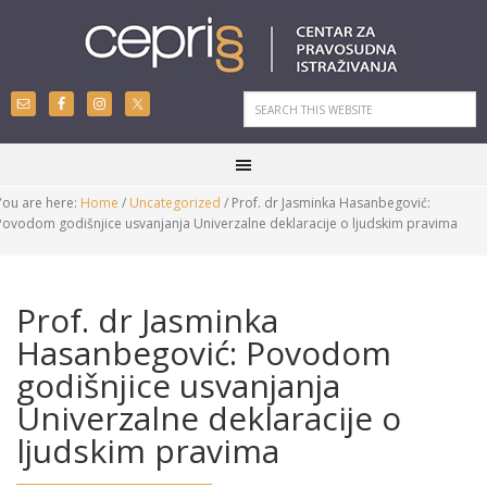
You are here:
Home
/
Uncategorized
/
Prof. dr Jasminka Hasanbegović:
Povodom godišnjice usvanjanja Univerzalne deklaracije o ljudskim pravima
Prof. dr Jasminka
Hasanbegović: Povodom
godišnjice usvanjanja
Univerzalne deklaracije o
ljudskim pravima