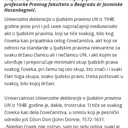
profesorke Pravnog fakulteta u Beogradu dr Jasminke
Hasanbegović.
Univerzalna deklaracija o ljudskim pravima
UN
iz 1948.
godine jeste prvi i još uvek najznačajniji
međunarodni
akt o ljudskim pravima, koji se tiče svakog, bilo kog
čoveka kao pripadnika celog čovečanstva, akt koji se
odnosi na standarde u ljudskim pravima relevantne za
svaku državu članicu ali i nečlanicu UN, i akt kojim se
utvrđuje i preporučuje minimalni skup ljudskih prava
svakog čoveka, pri čemu taj ceo skup, što znači i i svaki
član toga skupa, svako ljudsko pravo, treba poštovati u
svakoj, bilo kojoj državi.
Univerzalnost
Univerzalne deklaracije o ljudskim pravima
UN
iz 1948. godine je, dakle, trostruka: 1) tiče se svakog
čoveka kao dela čovečanstva, u smislu koji je pesnički
odredio još Džon Don (John Donne, 1572-1631:
„Nijedan čovek nije ostrvo, sam po sebi celina; svaki je