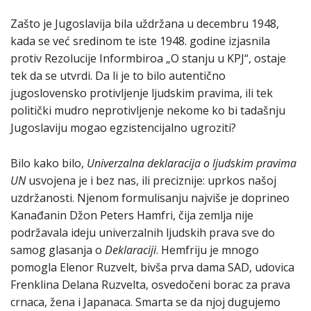
Zašto je Jugoslavija bila uždržana u decembru 1948,
kada se već sredinom te iste 1948. godine izjasnila
protiv Rezolucije Informbiroa „O stanju u KPJ“, ostaje
tek da se utvrdi. Da li je to bilo autentično
jugoslovensko protivljenje ljudskim pravima, ili tek
politički mudro neprotivljenje nekome ko bi tadašnju
Jugoslaviju mogao egzistencijalno ugroziti?
Bilo kako bilo,
Univerzalna deklaracija o ljudskim pravima
UN
usvojena je i bez nas, ili preciznije: uprkos našoj
uzdržanosti. Njenom formulisanju najviše je doprineo
Kanađanin Džon Peters Hamfri, čija zemlja nije
podržavala ideju univerzalnih ljudskih prava sve do
samog glasanja o
Deklaraciji
. Hemfriju je mnogo
pomogla Elenor Ruzvelt, bivša prva dama SAD, udovica
Frenklina Delana Ruzvelta, osvedočeni borac za prava
crnaca, žena i Japanaca. Smarta se da njoj dugujemo