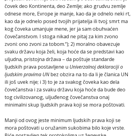
čovek deo Kontinenta, deo Zemlje; ako grudvu zemlje
odnese more, Evrope je manje, kao da je odnelo neki rt,
kao da je odnelo posed tvojih prijatelja ili tvoj; smrt ma
kog čoveka umanjuje mene, jer ja sam obuhvaćen
čovečanstvom. I stoga nikad ne pitaj za kim zvono
zvoni: ono zvoni za tobom.“); 2) moralno obavezuje
svaku državu koja želi, koja hoće da se predstavi kao
uljudna, pristojna država – da poštuje standarde
ljudskih prava postavljene u
Univerzalnoj deklaraciji o
ljudskim pravima
UN
bez obzira na to da li je članica UN
ili još uvek nije; i 3) to je za svakog čoveka kao dela
čovečanstva i za svaku državu koja hoće da bude deo
tog civilizovanog, uljuđenog čovečanstva onaj
minimalni skup ljudskih prava koji se mora poštovati.
Manji od ovog jeste minimum ljudskih prava koji se
mora poštovati u oružanim sukobima bilo koje vrste.
Biće postavljen tek protokolima uz ženevske