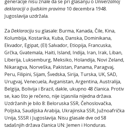
generacije nisu znale da se pri glasanju o
Univerzalnoj
deklaraciji o ljudskim pravima
10 decembra 1948.
Jugoslavija uzdržala.
Za
Deklaraciju
su glasale: Burma, Kanada, Čile, Kina,
Kolumbija, Kostarika, Kuba, Danska, Dominikana,
Ekvador, Egipat, (El) Salvador, Etiopija, Francuska,
Grčka, Gvatemala, Haiti, Island, Indija, Iran, Irak, Liban,
Liberija, Luksemburg, Meksiko, Holandija, Novi Zeland,
Nikaragva, Norveška, Pakistan, Panama, Paragvaj,
Peru, Filipini, Sijam, Švedska, Sirija, Turska, UK, SAD,
Urugvaj, Venecuela, Avganistan, Argentina, Australija,
Belgija, Bolivija i Brazil, dakle, ukupno 48 članica. Protiv
se, kao što je rečeno, nije izjasnila nijedna država.
Uzdržanih je bilo 8: Beloruska SSR, Čehoslovačka,
Poljska, Saudijska Arabija, Ukrajinska SSR, Južnoafrička
Unija, SSSR i Jugoslavija. Nisu glasale dve od 58
tadašnjih država članica UN: Jemen i Honduras.