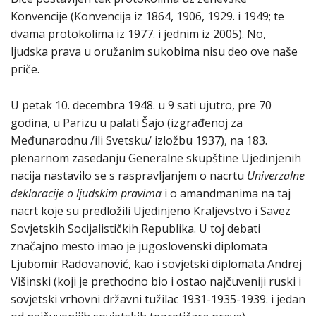
Konvencije (Konvencija iz 1864, 1906, 1929. i 1949; te
dvama protokolima iz 1977. i jednim iz 2005). No,
ljudska prava u oružanim sukobima nisu deo ove naše
priče.
U petak 10. decembra 1948. u 9 sati ujutro, pre 70
godina, u Parizu u palati Šajo (izgrađenoj za
Međunarodnu /ili Svetsku/ izložbu 1937), na 183.
plenarnom zasedanju Generalne skupštine Ujedinjenih
nacija nastavilo se s raspravljanjem o nacrtu
Univerzalne
deklaracije o ljudskim pravima
i o amandmanima na taj
nacrt koje su predložili Ujedinjeno Kraljevstvo i Savez
Sovjetskih Socijalističkih Republika. U toj debati
značajno mesto imao je jugoslovenski diplomata
Ljubomir Radovanović, kao i sovjetski diplomata Andrej
Višinski (koji je prethodno bio i ostao najčuveniji ruski i
sovjetski vrhovni državni tužilac 1931-1935-1939. i jedan