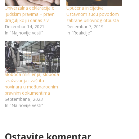
Univerzalna deklaracija o
Upućena inicijativa
ljudskim pravima – pravni
Ustavnom sudu povodom
dragulj koji i danas živi
zabrane uslovnog otpusta
Decembar 14, 2021
Decembar 7, 2019
In "Najnovije vesti"
In "Reakcije"
Sloboda mišljenja, sloboda
izražavanja i zaštita
novinara u međunarodnim
pravnim dokumentima
Septembar 8, 2023
In "Najnovije vesti"
Ostavite komentar