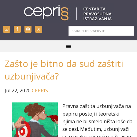
Zašto je bitno da sud zaštiti
uzbunjivača?
Jul 22, 2020
CEPRIS
Pravna zaštita uzbunjivača na
papiru postoji i teoretski
njima ne bi smelo ništa loše da
se desi. Međutim, uzbunjivači
se u praksi susreću sa čitavim