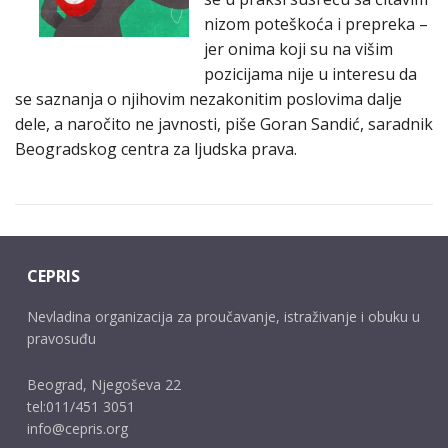
nizom poteškoća i prepreka –
jer onima koji su na višim
pozicijama nije u interesu da
se saznanja o njihovim nezakonitim poslovima dalje
dele, a naročito ne javnosti, piše Goran Sandić, saradnik
Beogradskog centra za ljudska prava.
CEPRIS
Nevladina organizacija za proučavanje, istraživanje i obuku u
pravosuđu
Beograd, Njegoševa 22
tel:011/451 3051
info@cepris.org