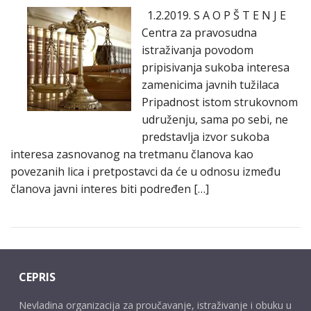
1.2.2019. S A O P Š T E N J E
Centra za pravosudna
istraživanja povodom
pripisivanja sukoba interesa
zamenicima javnih tužilaca
Pripadnost istom strukovnom
udruženju, sama po sebi, ne
predstavlja izvor sukoba
interesa zasnovanog na tretmanu članova kao
povezanih lica i pretpostavci da će u odnosu između
članova javni interes biti podređen […]
CEPRIS
Nevladina organizacija za proučavanje, istraživanje i obuku u