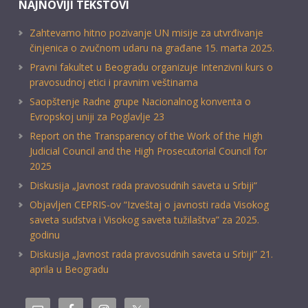
NAJNOVIJI TEKSTOVI
Zahtevamo hitno pozivanje UN misije za utvrđivanje
činjenica o zvučnom udaru na građane 15. marta 2025.
Pravni fakultet u Beogradu organizuje Intenzivni kurs o
pravosudnoj etici i pravnim veštinama
Saopštenje Radne grupe Nacionalnog konventa o
Evropskoj uniji za Poglavlje 23
Report on the Transparency of the Work of the High
Judicial Council and the High Prosecutorial Council for
2025
Diskusija „Javnost rada pravosudnih saveta u Srbiji“
Objavljen CEPRIS-ov “Izveštaj o javnosti rada Visokog
saveta sudstva i Visokog saveta tužilaštva” za 2025.
godinu
Diskusija „Javnost rada pravosudnih saveta u Srbiji” 21.
aprila u Beogradu