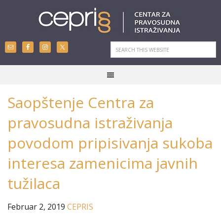
Saopštenje Centra za
pravosudna istraživanja
povodom pripisivanja sukoba
interesa zamenicima javnih
tužilaca
Februar 2, 2019
CEPRIS