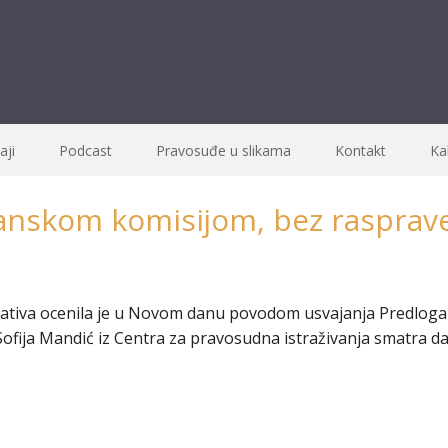
ji
Podcast
Pravosuđe u slikama
Kontakt
Ka
janskom komisijom, bez raspra
cijativa ocenila je u Novom danu povodom usvajanja Predlog
ofija Mandić iz Centra za pravosudna istraživanja smatra d