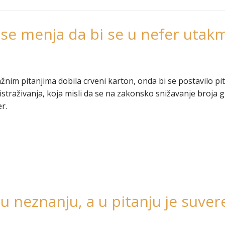
e menja da bi se u nefer utakm
nim pitanjima dobila crveni karton, onda bi se postavilo pitan
straživanja, koja misli da se na zakonsko snižavanje broja 
r.
 neznanju, a u pitanju je suver