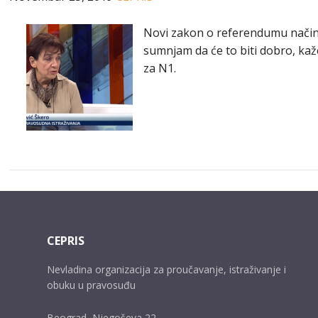
Novi zakon o referendumu načinje 
sumnjam da će to biti dobro, kaž
za N1.
CEPRIS
Nevladina organizacija za proučavanje, istraživanje i
obuku u pravosuđu
Beograd, Njegoševa 22