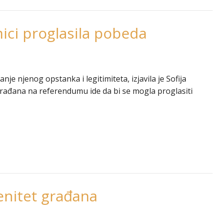
ici proglasila pobeda
je njenog opstanka i legitimiteta, izjavila je Sofija
građana na referendumu ide da bi se mogla proglasiti
enitet građana