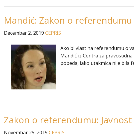
Mandić: Zakon o referendumu s
Decembar 2, 2019
CEPRIS
Ako bi vlast na referendumu o važ
Mandić iz Centra za pravosudna i
pobeda, iako utakmica nije bila fe
Zakon o referendumu: Javnost u
Novembar 25, 2019
CEPRIS