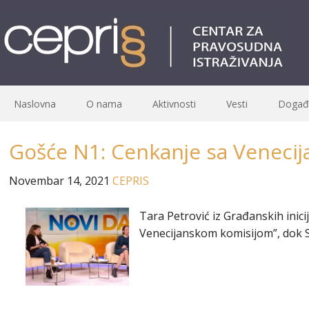
Naslovna
O nama
Aktivnosti
Vesti
Događa
Gošće N1: Cenkanje sa Veneci
Novembar 14, 2021
CEPRIS
Tara Petrović iz Građanskih ini
Venecijanskom komisijom”, dok S