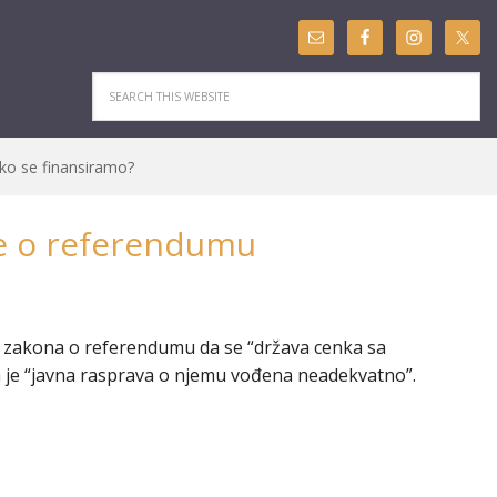
ko se finansiramo?
ve o referendumu
a zakona o referendumu da se “država cenka sa
a je “javna rasprava o njemu vođena neadekvatno”.