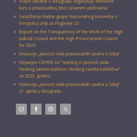
Pravni fakultet u Beogradu organizuje Intenzivni
kurs o pravosudnoj etici i pravnim veštinama
Saopštenje Radne grupe Nacionalnog konventa o
Evropskoj uniji za Poglavlje 23
Report on the Transparency of the Work of the High
Judicial Council and the High Prosecutorial Council
for 2025
Diskusija „Javnost rada pravosudnih saveta u Srbiji“
Objavljen CEPRIS-ov “Izveštaj o javnosti rada
Visokog saveta sudstva i Visokog saveta tužilaštva”
za 2025. godinu
Diskusija „Javnost rada pravosudnih saveta u Srbiji”
21. aprila u Beogradu