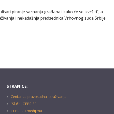
isati pitanje saznanja građana i kako će se izvršiti”, a
raživanja i nekadašnja predsednica Vrhovnog suda Srbije,
STRANICE:
Centar za pravosudna istraživanja
“Slučaj CEPRIS”
CEPRIS u medijima