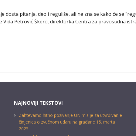
dosta pitanja, deo i reguliše, ali ne zna se kako će se “regul
e Vida Petrović Škero, direktorka Centra za pravosudna ist
NAJNOVIJI TEKSTOVI
Zahtevamo hitno pozivanje UN misije za utvrđivanje
činjenica o zvučnom udaru na građane 15. marta
2025.